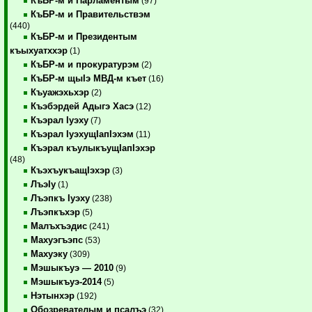
КъБР-м и Парламентым
(97)
КъБР-м и Правительствэм
(440)
КъБР-м и Президентым
къыхуатххэр
(1)
КъБР-м и прокуратурэм
(2)
КъБР-м щыIэ МВД-м къет
(16)
Къуажэхьхэр
(2)
Къэбэрдей Адыгэ Хасэ
(12)
Къэрал Iуэху
(7)
Къэрал IуэхущIапIэхэм
(11)
Къэрал къулыкъущIапIэхэр
(48)
КъэхъукъащIэхэр
(3)
ЛъэIу
(1)
Лъэпкъ Iуэху
(238)
Лъэпкъхэр
(5)
Малъхъэдис
(241)
Махуэгъэпс
(53)
Махуэку
(309)
Мэшыкъуэ — 2010
(9)
Мэшыкъуэ-2014
(5)
Нэтынхэр
(192)
Обозревателым и псалъэ
(32)