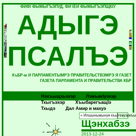
ФИФI ФЫМЫГЪЭПУД, ФИ IЕЙ ФЫМЫГЪЭПЩКIУ
АДЫГЭ
ПСАЛЪЭ
КъБР-м И ПАРЛАМЕНТЫМРЭ ПРАВИТЕЛЬСТВЭМРЭ Я ГАЗЕТ
ГАЗЕТА ПАРЛАМЕНТА И ПРАВИТЕЛЬСТВА КБР
Нэхъыщхьэхэр
Лэжьакlуэхэр
Тхыгъэхэр
Хъыбарегъащlэ
Тхыдэ
Дал Амир и махуэ
« Ипшыныжынуи къытехуэркъ
Щэнхабзэ
2013-12-24