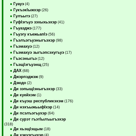
Гуауэ
(4)
ГукъэкIыжхэр
(26)
Гулъытэ
(27)
ГуфIэгъуэ зэхыхьэхэр
(41)
Гъуазджэ
(177)
Гъуэгу къежьапIэ
(56)
Гъэлъэгъуэныгъэхэр
(98)
Гъэмахуэ
(12)
Гъэмахуэ зыгъэпсэхугъуэ
(17)
Гъэсэныгъэ
(12)
ГъэщIэгъуэнщ
(25)
ДАХ
(68)
Джэрпэджэж
(9)
Дзюдо
(2)
Ди зэпыщIэныгъэхэр
(33)
Ди куейхэм
(1)
Ди къуэш республикэхэм
(176)
Ди нэхъыжьыфIхэр
(14)
Ди псэлъэгъухэр
(64)
Ди сурэт гъэтIылъыгъэхэр
(318)
Ди хьэщIэщым
(18)
Ди хэкуэгъухэр
(4)