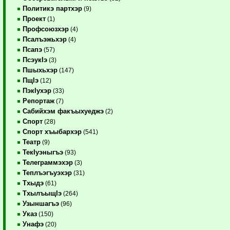
Политикэ партхэр
(9)
Проект
(1)
Профсоюзхэр
(4)
Псалъэжьхэр
(4)
Псапэ
(57)
ПсэукIэ
(3)
Пшыхьхэр
(147)
ПщIэ
(12)
ПэкIухэр
(33)
Репортаж
(7)
Сабийхэм факъыхуеджэ
(2)
Спорт
(28)
Спорт хъыбархэр
(541)
Театр
(9)
ТекIуэныгъэ
(93)
Телеграммэхэр
(3)
Теплъэгъуэхэр
(31)
Тхыдэ
(61)
ТхылъыщIэ
(264)
Узыншагъэ
(96)
Указ
(150)
Унафэ
(20)