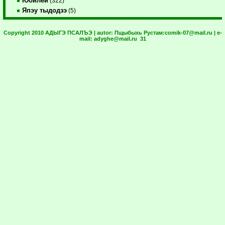
Юбилей
(322)
Япэу тыдодзэ
(5)
Copyright 2010 АДЫГЭ ПСАЛЪЭ | autor:
Пщыбыхь Рустам:
comik-07@mail.ru
| e-
mail:
adyghe@mail.ru
31