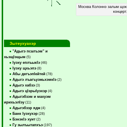
Москва Колоннэ залым щокI
концерт
Зытеухуахэр
"Адыгэ псалъэм" и
хьэщIэщым
(5)
Iуэху еплъыкIэ
(46)
Iуэху щхьэпэ
(8)
Абы дегъэпIейтей
(78)
Адыгэ лъагъуэжьхэмкIэ
(2)
Адыгэ хабзэ
(3)
Адыгэ цIэрыIуэхэр
(4)
Адыгэбзэм и махуэм
ирихьэлIэу
(11)
Адыгэбзэр ядж
(4)
Банк Iуэхухэр
(28)
БэнэкIэ хуит
(2)
Гу зылъытапхъэ
(197)