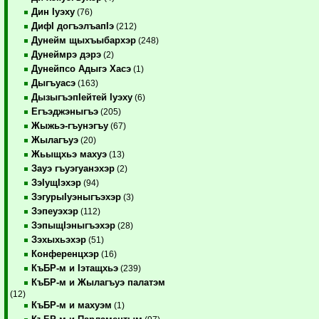
Дин Iуэху
(76)
ДифI догъэлъапIэ
(212)
Дунейм щыхъыбархэр
(248)
Дунеймрэ дэрэ
(2)
Дунейпсо Адыгэ Хасэ
(1)
Дыгъуасэ
(163)
ДызыгъэпIейтей Iуэху
(6)
Егъэджэныгъэ
(205)
Жыжьэ-гъунэгъу
(67)
Жылагъуэ
(20)
Жьыщхьэ махуэ
(13)
Зауэ гъуэгуанэхэр
(2)
ЗэIущIэхэр
(94)
ЗэгурыIуэныгъэхэр
(3)
Зэпеуэхэр
(112)
ЗэпыщIэныгъэхэр
(28)
Зэхыхьэхэр
(51)
Конференцхэр
(16)
КъБР-м и Iэтащхьэ
(239)
КъБР-м и Жылагъуэ палатэм
(12)
КъБР-м и махуэм
(1)