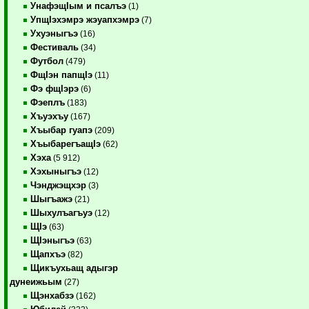
УнафэщIым и псалъэ
(1)
УпщIэхэмрэ жэуапхэмрэ
(7)
Ухуэныгъэ
(16)
Фестиваль
(34)
Футбол
(479)
ФщIэн папщIэ
(11)
Фэ фщIэрэ
(6)
Фэеплъ
(183)
Хъуэхъу
(167)
Хъыбар гуапэ
(209)
ХъыбарегъащIэ
(62)
Хэха
(5 912)
Хэхыныгъэ
(12)
Чэнджэщхэр
(3)
Шыгъажэ
(21)
Шыхулъагъуэ
(12)
ЩIэ
(63)
ЩIэныгъэ
(63)
Щапхъэ
(82)
Щикъухьащ адыгэр
дунеижьым
(27)
Щэнхабзэ
(162)