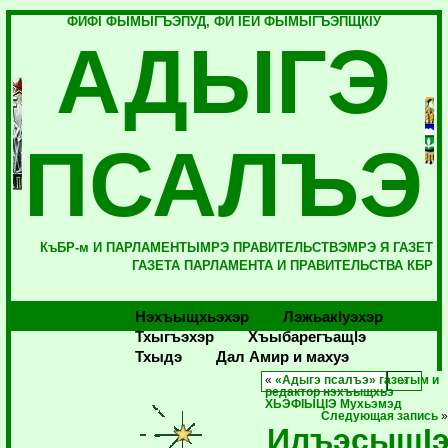
ФИФI ФЫМЫГЪЭПУД, ФИ IЕЙ ФЫМЫГЪЭПЩКIУ
АДЫГЭ
ПСАЛЪЭ
КъБР-м И ПАРЛАМЕНТЫМРЭ ПРАВИТЕЛЬСТВЭМРЭ Я ГАЗЕТ
ГАЗЕТА ПАРЛАМЕНТА И ПРАВИТЕЛЬСТВА КБР
Нэхъыщхьэхэр
Лэжьакlуэхэр
Тхыгъэхэр
Хъыбарегъащlэ
Тхыдэ
Дал Амир и махуэ
«
«Адыгэ псалъэ» газетым и
редактор нэхъыщхьэ
ХЬЭФIЫЦIЭ Мухьэмэд
Следующая запись
ИлъэсыщI