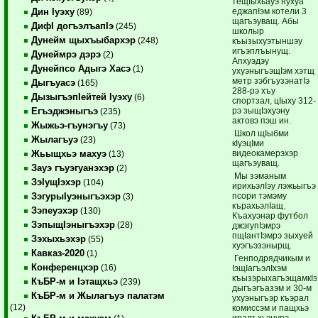
тещIыхьауэ яухуа
еджа­пIэм котели 3
Дин Iуэху
(89)
щагъэуващ. Абы
ДифI догъэлъапIэ
(245)
школыр
Дунейм щыхъыбархэр
(248)
къызыхуэтыншэу
игъэплъынущ.
Дунеймрэ дэрэ
(2)
Апхуэдэу
Дунейпсо Адыгэ Хасэ
(1)
ухуэныгъэщIэм хэтщ
метр зэбгъузэнатIэ
Дыгъуасэ
(165)
288-рэ хъу
ДызыгъэпIейтей Iуэху
(6)
спортзал, цIыху 312-
рэ зыщIэхуэну
Егъэджэныгъэ
(235)
актовэ пэш ин.
Жыжьэ-гъунэгъу
(73)
Школ щIыбми
Жылагъуэ
(23)
кIуэцIми
видеокамерэхэр
Жьыщхьэ махуэ
(13)
щагъэуващ.
Зауэ гъуэгуанэхэр
(2)
Мы зэманым
ЗэIущIэхэр
(104)
ирихьэлIэу лэжьыгъэ
псори тэмэму
ЗэгурыIуэныгъэхэр
(3)
кърахьэлIащ.
Зэпеуэхэр
(130)
Къахуэнар футбол
ЗэпыщIэныгъэхэр
(28)
джэгупIэмрэ
пщIантIэмрэ зыхуей
Зэхыхьэхэр
(55)
хуэ­гъэзэнырщ.
Кавказ-2020
(1)
Генподрядчикым и
Конференцхэр
(16)
IэщIагъэлIхэм
къызэрыхагъэщамкIэ
КъБР-м и Iэтащхьэ
(239)
дыгъэгъазэм и 30-м
КъБР-м и Жылагъуэ палатэм
ухуэныгъэр къэрал
(12)
комиссэм и пащхьэ
ира­лъхьэнурэ,