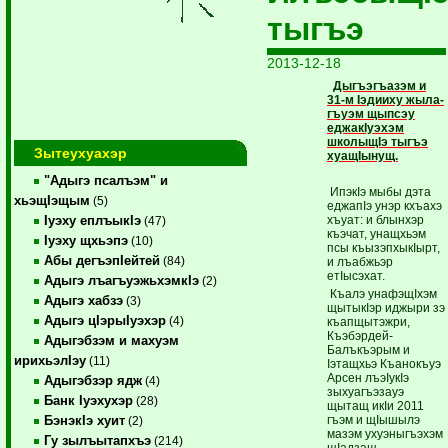
тыгъэ
2013-12-18
Дыгъэгъазэм и
31-м Iэдииху жыла­
гъуэм щыпсэу
еджакIуэхэм
школыщIэ тыгъэ
Зытеухуахэр
хуащIынущ.
"Адыгэ псалъэм" и
ИпэкIэ мыбы дэта
хьэщIэщым
(5)
еджапIэ унэр кхъахэ
хъуат: и блынхэр
Iуэху еплъыкIэ
(47)
къэчат, унащхьэм
Iуэху щхьэпэ
(10)
псы къызэпхыкIырт,
Абы дегъэпIейтей
(84)
и лъабжьэр
етIысэхат.
Адыгэ лъагъуэжьхэмкIэ
(2)
Къалэ унафэщIхэм
Адыгэ хабзэ
(3)
щытыкIэр иджыри зэ
Адыгэ цIэрыIуэхэр
(4)
къапщытэжри,
Къэбэрдей-
Адыгэбзэм и махуэм
Балъкъэрым и
ирихьэлIэу
(11)
Iэтащхьэ Къанокъуэ
Арсен лъэIукIэ
Адыгэбзэр ядж
(4)
зыхуа­гъэзауэ
Банк Iуэхухэр
(28)
щытащ икIи 2011
гъэм и щIы­шы­лэ
БэнэкIэ хуит
(2)
мазэм ухуэныгъэхэм
Гу зылъытапхъэ
(214)
щIадзащ.