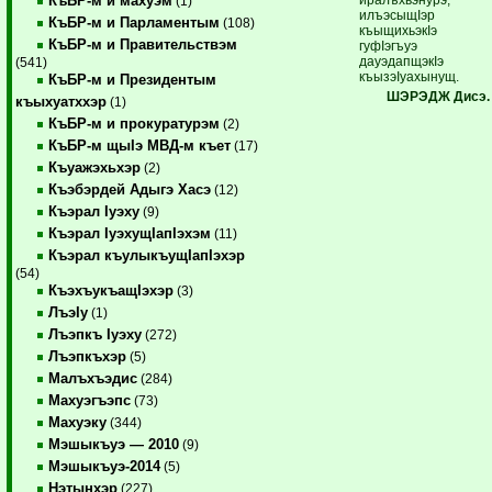
КъБР-м и махуэм
(1)
илъэсыщIэр
КъБР-м и Парламентым
(108)
къыщихьэкIэ
КъБР-м и Правительствэм
гуфIэгъуэ
дауэдапщэкIэ
(541)
къызэIуахынущ.
КъБР-м и Президентым
ШЭРЭДЖ Дисэ.
къыхуатххэр
(1)
КъБР-м и прокуратурэм
(2)
КъБР-м щыIэ МВД-м къет
(17)
Къуажэхьхэр
(2)
Къэбэрдей Адыгэ Хасэ
(12)
Къэрал Iуэху
(9)
Къэрал IуэхущIапIэхэм
(11)
Къэрал къулыкъущIапIэхэр
(54)
КъэхъукъащIэхэр
(3)
ЛъэIу
(1)
Лъэпкъ Iуэху
(272)
Лъэпкъхэр
(5)
Малъхъэдис
(284)
Махуэгъэпс
(73)
Махуэку
(344)
Мэшыкъуэ — 2010
(9)
Мэшыкъуэ-2014
(5)
Нэтынхэр
(227)