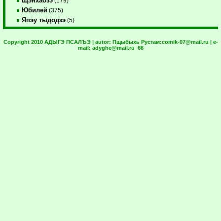
Щэнхабзэ
(179)
Юбилей
(375)
Япэу тыдодзэ
(5)
Copyright 2010 АДЫГЭ ПСАЛЪЭ | autor:
Пщыбыхь Рустам:
comik-07@mail.ru
| e-
mail:
adyghe@mail.ru
66