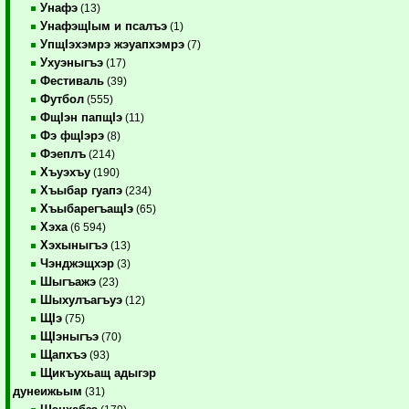
Унафэ
(13)
УнафэщIым и псалъэ
(1)
УпщIэхэмрэ жэуапхэмрэ
(7)
Ухуэныгъэ
(17)
Фестиваль
(39)
Футбол
(555)
ФщIэн папщIэ
(11)
Фэ фщIэрэ
(8)
Фэеплъ
(214)
Хъуэхъу
(190)
Хъыбар гуапэ
(234)
ХъыбарегъащIэ
(65)
Хэха
(6 594)
Хэхыныгъэ
(13)
Чэнджэщхэр
(3)
Шыгъажэ
(23)
Шыхулъагъуэ
(12)
ЩIэ
(75)
ЩIэныгъэ
(70)
Щапхъэ
(93)
Щикъухьащ адыгэр
дунеижьым
(31)