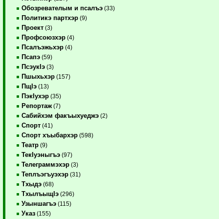
Обозревателым и псалъэ
(33)
Политикэ партхэр
(9)
Проект
(3)
Профсоюзхэр
(4)
Псалъэжьхэр
(4)
Псапэ
(59)
ПсэукIэ
(3)
Пшыхьхэр
(157)
ПщIэ
(13)
ПэкIухэр
(35)
Репортаж
(7)
Сабийхэм факъыхуеджэ
(2)
Спорт
(41)
Спорт хъыбархэр
(598)
Театр
(9)
ТекIуэныгъэ
(97)
Телеграммэхэр
(3)
Теплъэгъуэхэр
(31)
Тхыдэ
(68)
ТхылъыщIэ
(296)
Узыншагъэ
(115)
Указ
(155)