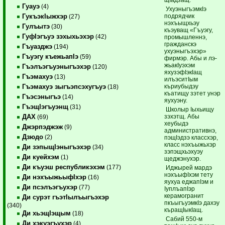
Гуауэ
(4)
УхуэныгъэмкIэ
подрядчик
ГукъэкIыжхэр
(27)
нэхъыщхьэу
Гулъытэ
(30)
къэуващ «Гъуэгу,
ГуфIэгъуэ зэхыхьэхэр
(42)
промышленнэ,
гражданс­кэ
Гъуазджэ
(194)
ухуэныгъэхэр»
Гъуэгу къежьапIэ
(59)
фирмэр. Абы и лэ­
жьа­кIуэхэм
Гъэлъэгъуэныгъэхэр
(120)
яхузэфIэкIащ
Гъэмахуэ
(13)
илъэситIым
къриубыдэу
Гъэмахуэ зыгъэпсэхугъуэ
(18)
къатищу зэтет унэр
Гъэсэныгъэ
(14)
яухуэну.
ГъэщIэгъуэнщ
(31)
Школыр Iыхьищу
зэхэтщ. Абы
ДАХ
(69)
хеубыдэ
Джэрпэджэж
(9)
административнэ,
Дзюдо
(2)
пэщIэдзэ классхэр,
класс нэхъыжьхэр
Ди зэпыщIэныгъэхэр
(34)
зэпэщхьэхуэу
Ди куейхэм
(1)
щеджэнухэр.
Ди къуэш республикэхэм
(177)
Иджырей мардэ
нэхъыфIхэм тету
Ди нэхъыжьыфIхэр
(16)
яухуа еджапIэм и
Ди псэлъэгъухэр
(77)
IуплъапIэр
керамогранит
Ди сурэт гъэтIылъыгъэхэр
пкъыгъуэмкIэ дахэу
(340)
къращIыкIащ.
Ди хьэщIэщым
(18)
Сабий 550-м
Ди хэкуэгъухэр
(4)