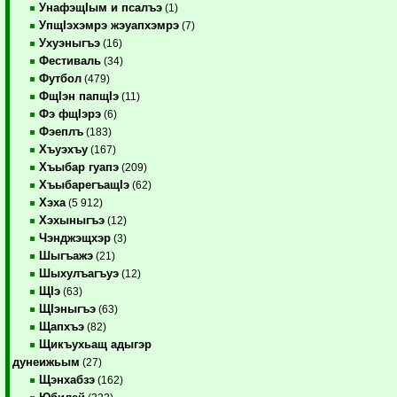
УнафэщIым и псалъэ
(1)
УпщIэхэмрэ жэуапхэмрэ
(7)
Ухуэныгъэ
(16)
Фестиваль
(34)
Футбол
(479)
ФщIэн папщIэ
(11)
Фэ фщIэрэ
(6)
Фэеплъ
(183)
Хъуэхъу
(167)
Хъыбар гуапэ
(209)
ХъыбарегъащIэ
(62)
Хэха
(5 912)
Хэхыныгъэ
(12)
Чэнджэщхэр
(3)
Шыгъажэ
(21)
Шыхулъагъуэ
(12)
ЩIэ
(63)
ЩIэныгъэ
(63)
Щапхъэ
(82)
Щикъухьащ адыгэр
дунеижьым
(27)
Щэнхабзэ
(162)