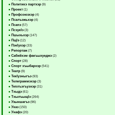
Политикэ партхэр
(9)
Проект
(1)
Профсоюзхэр
(4)
Псалъэжьхэр
(4)
Псапэ
(57)
ПсэукIэ
(3)
Пшыхьхэр
(147)
ПщIэ
(12)
ПэкIухэр
(33)
Репортаж
(7)
Сабийхэм факъыхуеджэ
(2)
Спорт
(28)
Спорт хъыбархэр
(541)
Театр
(9)
ТекIуэныгъэ
(93)
Телеграммэхэр
(3)
Теплъэгъуэхэр
(31)
Тхыдэ
(61)
ТхылъыщIэ
(264)
Узыншагъэ
(96)
Указ
(150)
Унафэ
(20)