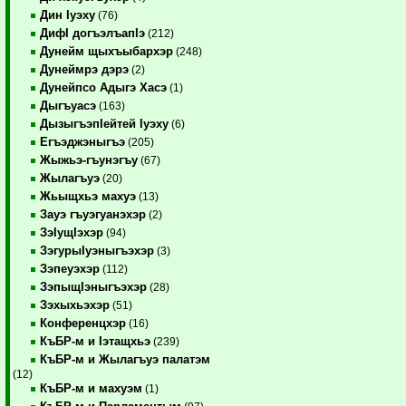
Дин Iуэху
(76)
ДифI догъэлъапIэ
(212)
Дунейм щыхъыбархэр
(248)
Дунеймрэ дэрэ
(2)
Дунейпсо Адыгэ Хасэ
(1)
Дыгъуасэ
(163)
ДызыгъэпIейтей Iуэху
(6)
Егъэджэныгъэ
(205)
Жыжьэ-гъунэгъу
(67)
Жылагъуэ
(20)
Жьыщхьэ махуэ
(13)
Зауэ гъуэгуанэхэр
(2)
ЗэIущIэхэр
(94)
ЗэгурыIуэныгъэхэр
(3)
Зэпеуэхэр
(112)
ЗэпыщIэныгъэхэр
(28)
Зэхыхьэхэр
(51)
Конференцхэр
(16)
КъБР-м и Iэтащхьэ
(239)
КъБР-м и Жылагъуэ палатэм
(12)
КъБР-м и махуэм
(1)