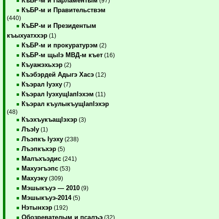
КъБР-м и Парламентым
(97)
КъБР-м и Правительствэм
(440)
КъБР-м и Президентым
къыхуатххэр
(1)
КъБР-м и прокуратурэм
(2)
КъБР-м щыIэ МВД-м къет
(16)
Къуажэхьхэр
(2)
Къэбэрдей Адыгэ Хасэ
(12)
Къэрал Iуэху
(7)
Къэрал IуэхущIапIэхэм
(11)
Къэрал къулыкъущIапIэхэр
(48)
КъэхъукъащIэхэр
(3)
ЛъэIу
(1)
Лъэпкъ Iуэху
(238)
Лъэпкъхэр
(5)
Малъхъэдис
(241)
Махуэгъэпс
(53)
Махуэку
(309)
Мэшыкъуэ — 2010
(9)
Мэшыкъуэ-2014
(5)
Нэтынхэр
(192)
Обозревателым и псалъэ
(32)