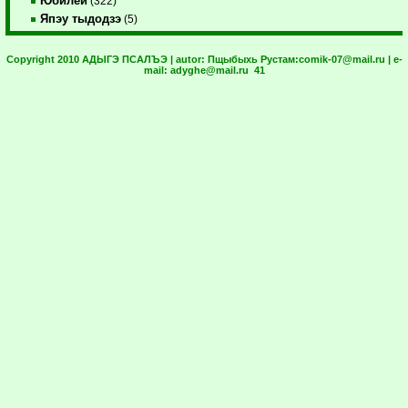
Юбилей
(322)
Япэу тыдодзэ
(5)
Copyright 2010 АДЫГЭ ПСАЛЪЭ | autor:
Пщыбыхь Рустам:
comik-07@mail.ru
| e-
mail:
adyghe@mail.ru
41