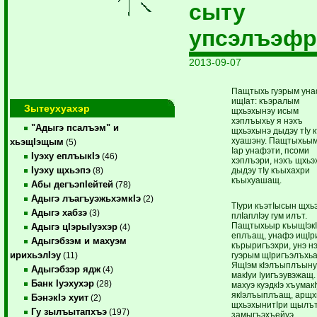
сыту
упсэлъэфр
2013-09-07
Пащтыхь гуэрым ун
ищIат: къэралым
Зытеухуахэр
щхьэхынэу исым
хэплъыхьу я нэхъ
"Адыгэ псалъэм" и
щхьэхынэ дыдэу тIу 
хуа­шэну. Пащтыхьым
хьэщIэщым
(5)
Iар унафэти, псоми
Iуэху еплъыкIэ
(46)
хэплъэри, нэхъ щхьэ
Iуэху щхьэпэ
дыдэу тIу къыхахри
(8)
къыхуашащ.
Абы дегъэпIейтей
(78)
Адыгэ лъагъуэжьхэмкIэ
(2)
ТIури къэтIысын щхь
Адыгэ хабзэ
(3)
плIаплIэу гум илът.
Пащтыхьыр къыщIэк
Адыгэ цIэрыIуэхэр
(4)
еплъащ, унафэ ищIри
Адыгэбзэм и махуэм
кърыригъэхри, унэ н
ирихьэлIэу
гуэ­рым щIригъэлъхь
(11)
ЯщIэм кIэлъыплъыну
Адыгэбзэр ядж
(4)
макIуи Iуигъэувэжащ
Банк Iуэхухэр
(28)
махуэ куэдкIэ хъума­к
якIэлъыплъащ, ар­щхь
БэнэкIэ хуит
(2)
щхьэхынитIри щылъ
Гу зылъытапхъэ
(197)
замыгъэхъейуэ.