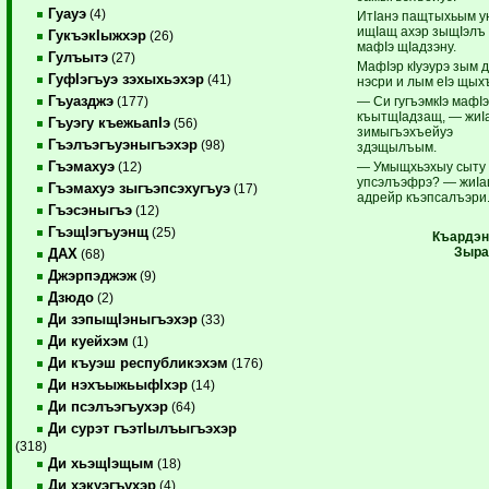
Гуауэ
(4)
ИтIанэ пащтыхьым 
ищIащ ахэр зыщIэлъ
ГукъэкIыжхэр
(26)
мафIэ щIадзэну.
Гулъытэ
(27)
МафIэр кIуэурэ зым 
ГуфIэгъуэ зэхыхьэхэр
(41)
нэсри и лым еIэ щых
Гъуазджэ
— Си гугъэмкIэ мафI
(177)
къытщIадзащ, — жиI
Гъуэгу къежьапIэ
(56)
зимыгъэхъейуэ
Гъэлъэгъуэныгъэхэр
(98)
здэщылъым.
Гъэмахуэ
— Умыщхьэхыу сыту
(12)
упсэлъэфрэ? — жиI
Гъэмахуэ зыгъэпсэхугъуэ
(17)
адрейр къэпсалъэри
Гъэсэныгъэ
(12)
ГъэщIэгъуэнщ
(25)
Къардэн
Зыра
ДАХ
(68)
Джэрпэджэж
(9)
Дзюдо
(2)
Ди зэпыщIэныгъэхэр
(33)
Ди куейхэм
(1)
Ди къуэш республикэхэм
(176)
Ди нэхъыжьыфIхэр
(14)
Ди псэлъэгъухэр
(64)
Ди сурэт гъэтIылъыгъэхэр
(318)
Ди хьэщIэщым
(18)
Ди хэкуэгъухэр
(4)