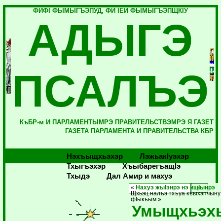
ФИФI ФЫМЫГЪЭПУД, ФИ IЕЙ ФЫМЫГЪЭПЩКIУ
АДЫГЭ
ПСАЛЪЭ
КъБР-м И ПАРЛАМЕНТЫМРЭ ПРАВИТЕЛЬСТВЭМРЭ Я ГАЗЕТ
ГАЗЕТА ПАРЛАМЕНТА И ПРАВИТЕЛЬСТВА КБР
Нэхъыщхьэхэр
Лэжьакlуэхэр
Тхыгъэхэр
Хъыбарегъащlэ
Тхыдэ
Дал Амир и махуэ
«
Нахуэ жыIэнрэ нэ ищIынрэ
Щхьэц налъэ тхъуа къыхэпчыну
фIыкъым »
Умыщхьэх