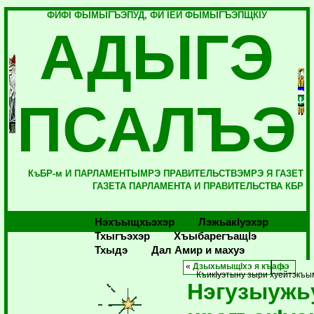
ФИФI ФЫМЫГЪЭПУД, ФИ IЕЙ ФЫМЫГЪЭПЩКIУ
АДЫГЭ
ПСАЛЪЭ
КъБР-м И ПАРЛАМЕНТЫМРЭ ПРАВИТЕЛЬСТВЭМРЭ Я ГАЗЕТ
ГАЗЕТА ПАРЛАМЕНТА И ПРАВИТЕЛЬСТВА КБР
Нэхъыщхьэхэр
Лэжьакlуэхэр
Тхыгъэхэр
Хъыбарегъащlэ
Тхыдэ
Дал Амир и махуэ
«
ДзыхьмыщIхэ я къафэ
КъикIуэтыну зыри хуейтэкъы
Нэгузыужь