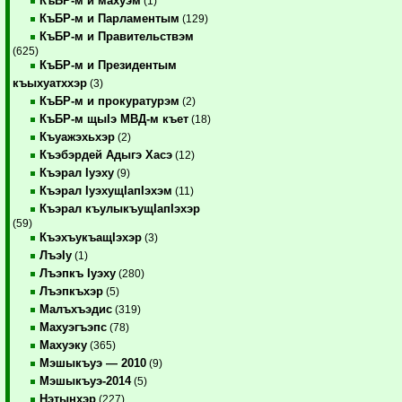
КъБР-м и махуэм
(1)
КъБР-м и Парламентым
(129)
КъБР-м и Правительствэм
(625)
КъБР-м и Президентым
къыхуатххэр
(3)
КъБР-м и прокуратурэм
(2)
КъБР-м щыIэ МВД-м къет
(18)
Къуажэхьхэр
(2)
Къэбэрдей Адыгэ Хасэ
(12)
Къэрал Iуэху
(9)
Къэрал IуэхущIапIэхэм
(11)
Къэрал къулыкъущIапIэхэр
(59)
КъэхъукъащIэхэр
(3)
ЛъэIу
(1)
Лъэпкъ Iуэху
(280)
Лъэпкъхэр
(5)
Малъхъэдис
(319)
Махуэгъэпс
(78)
Махуэку
(365)
Мэшыкъуэ — 2010
(9)
Мэшыкъуэ-2014
(5)
Нэтынхэр
(227)