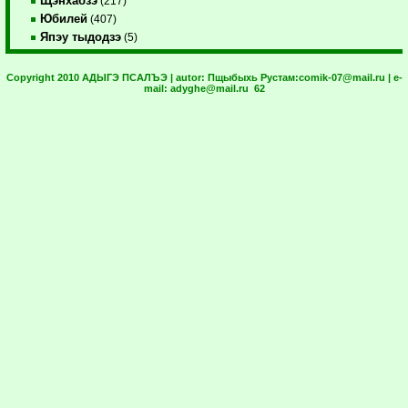
Щэнхабзэ
(217)
Юбилей
(407)
Япэу тыдодзэ
(5)
Copyright 2010 АДЫГЭ ПСАЛЪЭ | autor:
Пщыбыхь Рустам:
comik-07@mail.ru
| e-
mail:
adyghe@mail.ru
62