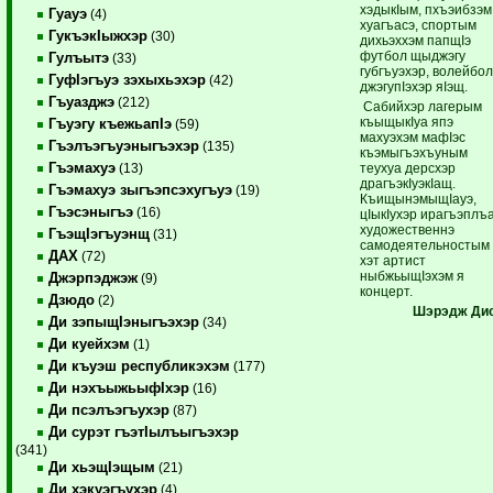
хэдыкIым, пхъэ­и­бзэм
Гуауэ
(4)
хуагъасэ, спортым
ГукъэкIыжхэр
(30)
дихьэххэм папщIэ
футбол щыджэгу
Гулъытэ
(33)
губгъуэхэр, волейбо
ГуфIэгъуэ зэхыхьэхэр
(42)
джэгупIэхэр яIэщ.
Гъуазджэ
(212)
Сабийхэр лагерым
къыщыкIуа япэ
Гъуэгу къежьапIэ
(59)
махуэхэм мафIэс
Гъэлъэгъуэныгъэхэр
(135)
къэмыгъэ­хъуным
Гъэмахуэ
теухуа дерсхэр
(13)
драгъэкIуэкIащ.
Гъэмахуэ зыгъэпсэхугъуэ
(19)
КъищынэмыщIауэ,
Гъэсэныгъэ
(16)
цIыкIу­хэр ирагъэпл
художественнэ
ГъэщIэгъуэнщ
(31)
самодеятельностым
ДАХ
(72)
хэт артист
ныбжьыщIэхэм я
Джэрпэджэж
(9)
концерт.
Дзюдо
(2)
Шэрэдж
Ди
Ди зэпыщIэныгъэхэр
(34)
Ди куейхэм
(1)
Ди къуэш республикэхэм
(177)
Ди нэхъыжьыфIхэр
(16)
Ди псэлъэгъухэр
(87)
Ди сурэт гъэтIылъыгъэхэр
(341)
Ди хьэщIэщым
(21)
Ди хэкуэгъухэр
(4)