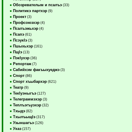
Обозревателым и псалъэ
(33)
Политикэ партхэр
(9)
Проект
(3)
Профсоюзхэр
(4)
Псалъэжьхэр
(4)
Псапэ
(61)
ПсэукIэ
(3)
Пшыхьхэр
(161)
ПщIэ
(13)
ПэкIухэр
(36)
Репортаж
(7)
Сабийхэм факъыхуеджэ
(3)
Спорт
(86)
Спорт хъыбархэр
(621)
Театр
(9)
ТекIуэныгъэ
(127)
Телеграммэхэр
(3)
Теплъэгъуэхэр
(32)
Тхыдэ
(82)
ТхылъыщIэ
(317)
Узыншагъэ
(126)
Указ
(157)