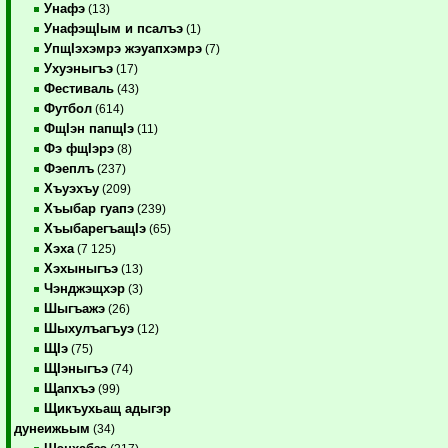
Унафэ
(13)
УнафэщIым и псалъэ
(1)
УпщIэхэмрэ жэуапхэмрэ
(7)
Ухуэныгъэ
(17)
Фестиваль
(43)
Футбол
(614)
ФщIэн папщIэ
(11)
Фэ фщIэрэ
(8)
Фэеплъ
(237)
Хъуэхъу
(209)
Хъыбар гуапэ
(239)
ХъыбарегъащIэ
(65)
Хэха
(7 125)
Хэхыныгъэ
(13)
Чэнджэщхэр
(3)
Шыгъажэ
(26)
Шыхулъагъуэ
(12)
ЩIэ
(75)
ЩIэныгъэ
(74)
Щапхъэ
(99)
Щикъухьащ адыгэр
дунеижьым
(34)