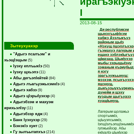
ирагъэкIуэ
I
2013-08-15
Ди республикэм
щынэхъыфIхэм
хабжэ Дзэлыкъуэ
районым щыIэ
Зытеухуахэр
«Нэхущ пшэплъхэр
гъэмахуэ лагерым 
"Адыгэ псалъэм" и
ещанэ зэблэкIы­гъу
щIидзащ. ЦIыкIухэр
хьэщIэщым
(5)
мыбы зэрыщыIэну
Iуэху еплъыкIэ
(50)
зэманым къриубыд
я нэгу
Iуэху щхьэпэ
(11)
зрагъэужьынущ:
Абы дегъэпIейтей
(84)
мэзхэм, псыхъуэх
Адыгэ лъагъуэжьхэмкIэ
яшэнущ,
(4)
дыкъэзыухъу­реих
Адыгэ хабзэ
(9)
дунейм и щэху
Адыгэ цIэрыIуэхэр
(4)
куэдым щыгъуазэ
хуащIынущ.
Адыгэбзэм и махуэм
ирихьэлIэу
(11)
Лагерым щолажьэ
Адыгэбзэр ядж
(4)
спортымкIэ,
Банк Iуэхухэр
щIыуэпсымкIэ,
(29)
IэпщIэлъэп­щIэ­нымкIэ
БэнэкIэ хуит
(2)
гупжьейхэр. Абы
Гу зылъытапхъэ
(214)
екIуалIэ цIыкIухэр