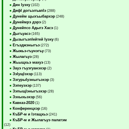
Дин Iуэху
(102)
ДифI догъэлъапIэ
(288)
Дунейм щыхъыбархэр
(248)
Дунеймрэ дэрэ
(2)
Дунейпсо Адыгэ Хасэ
(1)
Дыгъуасэ
(165)
ДызыгъэпIейтей Iуэху
(6)
Егъэджэныгъэ
(272)
Жыжьэ-гъунэгъу
(73)
Жылагъуэ
(28)
Жьыщхьэ махуэ
(13)
Зауэ гъуэгуанэхэр
(2)
ЗэIущIэхэр
(113)
ЗэгурыIуэныгъэхэр
(3)
Зэпеуэхэр
(137)
ЗэпыщIэныгъэхэр
(28)
Зэхыхьэхэр
(56)
Кавказ-2020
(1)
Конференцхэр
(16)
КъБР-м и Iэтащхьэ
(241)
КъБР-м и Жылагъуэ палатэм
(12)