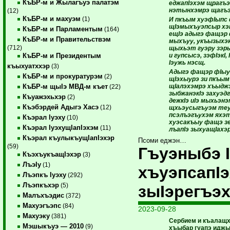
КъБР-м и Жылагъуэ палатэм
еджапIэхэм щрагъэ
нэтынхэмрэ щагъэ
(12)
КъБР-м и махуэм
(1)
И пкъым хуэфIыпс 
щIэмыхъуэпсыр хэ
КъБР-м и Парламентым
(164)
ещIэ адыгэ фащэр 
КъБР-м и Правительствэм
мыхъуу, укъызыхэк
(712)
щыхьэт гуэру зэр
и гупсысэ, зэфIэкI
КъБР-м и Президентым
Iэужь нэсщ.
къыхуатххэр
(3)
Адыгэ фащэр фIыуэ
КъБР-м и прокуратурэм
(2)
щIэхыурэ зи пкъым
щIалэхэмрэ хъыдж
КъБР-м щыIэ МВД-м къет
(22)
зыбжанэкIэ захуэд
Къуажэхьхэр
(2)
дежкIэ иIэ мыхьэнэ
Къэбэрдей Адыгэ Хасэ
(12)
щхьэусыгъуэм теу
псэлъэгъухэм яхэт
Къэрал Iуэху
(10)
хуэсакъыу фащэ зе
Къэрал IуэхущIапIэхэм
(11)
лъапIэ зыхуащIа
хэр
Къэрал къулыкъущIапIэхэр
Псоми еджэн…
(59)
Гъуэныбэ I
КъэхъукъащIэхэр
(3)
ЛъэIу
(1)
хъуэпсапI
Лъэпкъ Iуэху
(292)
Лъэпкъхэр
(5)
зыIэрегъэ
Малъхъэдис
(372)
Махуэгъэпс
(84)
2023-09-28
Махуэку
(381)
Сербием и къалащх
Мэшыкъуэ — 2010
(9)
хъыбар гуапэ иджы