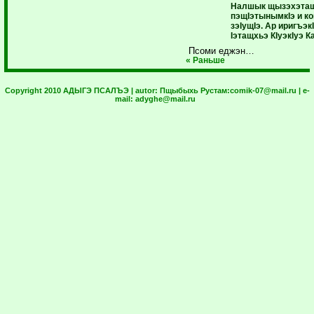
Налшык щызэхэтащ
пэщIэтынымкIэ и к
зэIущIэ. Ар иригъэк
Iэтащхьэ КIуэкIуэ К
Псоми еджэн…
« Раньше
Copyright 2010 АДЫГЭ ПСАЛЪЭ | autor:
Пщыбыхь Рустам:
comik-07@mail.ru
| e-
mail:
adyghe@mail.ru