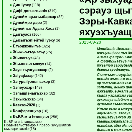
Дин Iуэху
(118)
сэрауэ щы
ДифI догъэлъапIэ
(319)
Дунейм щыхъыбархэр
(82)
Зэры-Кавк
Дунеймрэ дэрэ
(2)
Дунейпсо Адыгэ Хасэ
(1)
яхуэхъуащ
Дыгъуасэ
(166)
ДызыгъэпIейтей Iуэху
(6)
2023-09-28
Егъэджэныгъэ
(325)
МэшбащIэ Исхьэкъ
Жыжьэ-гъунэгъу
(75)
нэгъуэщI псалъэ д
Адыгэ фащэм и мах
Жылагъуэ
(48)
А фэилъхьэгъуэ т
Жьыщхьэ махуэ
(14)
бжьыпэр зэриубыд
дытехъуэфынущ.
Зауэ гъуэгуанэхэр
(2)
Лъэпкъым и гуфIэг
ЗэIущIэхэр
(142)
тхыдэ жыжьэм къы
ЗэгурыIуэныгъэхэр
(3)
ар зыгъэлъапIэхэм
зэпытщ, адыгэ фащ
Зэпеуэхэр
(149)
лэжьапIэ, еджапIэ 
ЗэпыщIэныгъэхэр
(32)
къалэ уэрамхэм уа
Зэхыхьэхэр
(64)
гухэхъуэ щIэблэм я
гупсысэ къызэрыщ
Кавказ-2020
(1)
Илъэс къэс а махуэ
Конференцхэр
(16)
дауэдапщэ, зэпеуэ,
КъБР-м и Iэтащхьэ
(258)
гъэщIэгъуэнхэр ди
къыщызэрагъэпэщ.
КъБР-м и Iэтащхьэмрэ
Правительствэмрэ я пресс-IэухущIапIэм
тхыдэм, абы иIа, 
къызэритамкIэ (18)
фащэм и мыхьэнэм