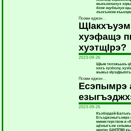
мыхьэнэшхуэ зэры
бзэм зиубзыхун щ
лъэхъэнэм къызэр
Псоми еджэн…
ЩIакхъуэм
хуэфащэ п
хуэтщIрэ?
2023-09-26
ЩIым телэжьыхь ц
нэхъ хуэIэзэу, хуэI
жыжьэ кIуэцIрыпл
Псоми еджэн…
Есэпымрэ 
езыгъэджх
2023-09-26
Къэбэрдей-Балъкъ
Егъэджэныгъэмрэ щ
министерствэм и «
щIэныгъэм зэпымы
центр» (ЦНППМ) къэ