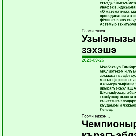
егъэджэныгъэ-мето
унафэкIэ, иджыбла
«О математиках, ма
преподавании и в ш
фIэщыгъэ япэ къыд
Астемыр зэхигъэув
Псоми еджэн…
УзыIэпыз
зэхэшэ
2023-09-26
Мэлбахъуэ Тимборэ
библиотекэм и лъа
зэхыхьэ гъэщIэгъуэ
макъ» цIэр зезыхь
и жьыху» зыфIаща 
ирырагъэхьэлIащ А
ШколакIуэхэр, абых
тхакIуэхэр зыхэта з
къызэзыгъэпэщари 
къудамэм и лэжьак
Ленэщ.
Псоми еджэн…
Чемпионы
кърагъэбл