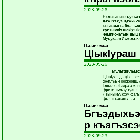
2023-09-26
Налшык и кхъухьлъ
деж Iэтауэ иджыбл
къыщрагъэблэгъэж
хуитымкIэ щекIуэкI
чемпионатым дыщ
Мусукаев Исмэхьил
Псоми еджэн…
ЦIыкIураш
2023-09-26
Мультфильмхэ
ЦIыкIухэ, дощIэ — ф
феплъын ффIэфIщ. 
Iеймрэ фIымрэ зэхэв
фрителъхьэу, гуапаг
Языныкъуэхэм фагъэ
фызыгъэнэщхъеи.
Псоми еджэн…
Бгъэдыхьэ
р къагъэс
2023-09-23