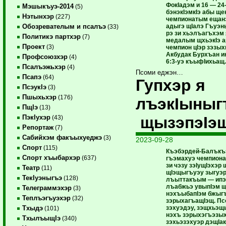
ФокIадэм и 16 — 2
Мэшыкъуэ-2014
(5)
бэнэкIэмкIэ абы ще
Нэтынхэр
(227)
чемпионатым ещан
адыгэ щIалэ Гъуэны
Обозревателым и псалъэ
(33)
рэ зи хьэлъагъхэм
Политикэ партхэр
(7)
медалым щхьэкIэ а
Проект
(3)
чемпион цIэр зэзы
Акбудак Бурхъан ик
Профсоюзхэр
(4)
6:3-уэ къыфIихьащ.
Псалъэжьхэр
(4)
Псоми еджэн…
Псапэ
(64)
Гупхэр я
ПсэукIэ
(3)
Пшыхьхэр
(176)
лъэкIыныг
ПщIэ
(13)
щызэпэIэщ
ПэкIухэр
(43)
Репортаж
(7)
Сабийхэм факъыхуеджэ
(3)
2023-09-28
Спорт
(115)
Къэбэрдей-Балъкъ
Спорт хъыбархэр
(637)
гъэмахуэ чемпиона
зи чэзу зэIущIэхэр 
Театр
(11)
щIэщыгъуэу зыгуэр
ТекIуэныгъэ
(128)
лъыттакъым — ипэ 
лъабжьэ увыпIэм щ
Телеграммэхэр
(3)
нэхъыбапIэм бжыг
Теплъэгъуэхэр
(32)
зэрыхагъащIэщ. Псо
зэхуэдэу, зэщхьэщ
Тхыдэ
(101)
нэхъ зэрыхэгъэзых
ТхылъыщIэ
(340)
зэхьэзэхуэр дэщIак