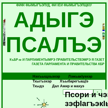
ФИФI ФЫМЫГЪЭПУД, ФИ IЕЙ ФЫМЫГЪЭПЩКIУ
АДЫГЭ
ПСАЛЪЭ
КъБР-м И ПАРЛАМЕНТЫМРЭ ПРАВИТЕЛЬСТВЭМРЭ Я ГАЗЕТ
ГАЗЕТА ПАРЛАМЕНТА И ПРАВИТЕЛЬСТВА КБР
Нэхъыщхьэхэр
Лэжьакlуэхэр
Тхыгъэхэр
Хъыбарегъащlэ
Тхыдэ
Дал Амир и махуэ
Псори и чэ
зэфIагъэк