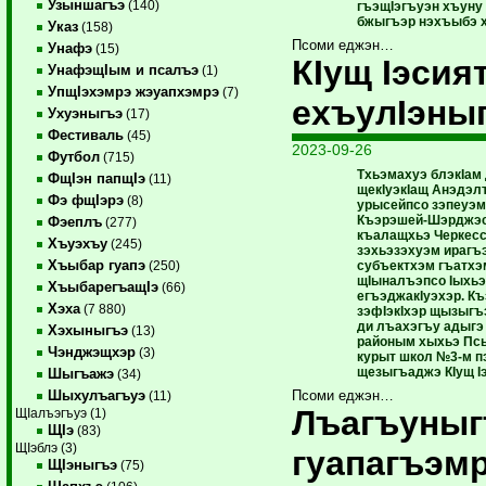
Узыншагъэ
(140)
гъэщIэгъуэн хъуну 
бжыгъэр нэхъыбэ х
Указ
(158)
Псоми еджэн…
Унафэ
(15)
КIущ Iэсият
УнафэщIым и псалъэ
(1)
УпщIэхэмрэ жэуапхэмрэ
(7)
ехъулIэны
Ухуэныгъэ
(17)
Фестиваль
(45)
2023-09-26
Футбол
(715)
Тхьэмахуэ блэкIам
ФщIэн папщIэ
(11)
щекIуэкIащ Анэдэл
Фэ фщIэрэ
(8)
урысейпсо зэпеуэм 
Къэрэшей-Шэрджэс
Фэеплъ
(277)
къалащхьэ Черкесс
Хъуэхъу
(245)
зэхьэзэхуэм ирагъ
Хъыбар гуапэ
субъектхэм гъатхэм
(250)
щIыналъэпсо Iыхьэ
ХъыбарегъащIэ
(66)
егъэджакIуэхэр. Къ
Хэха
(7 880)
зэфIэкIхэр щызыг
ди лъахэгъу адыгэ
Хэхыныгъэ
(13)
районым хыхьэ Пс
Чэнджэщхэр
(3)
курыт школ №3-м п
щезыгъаджэ КIущ I
Шыгъажэ
(34)
Шыхулъагъуэ
Псоми еджэн…
(11)
Лъагъуныг
ЩIалъэгъуэ (1)
ЩIэ
(83)
ЩIэблэ (3)
гуапагъэмр
ЩIэныгъэ
(75)