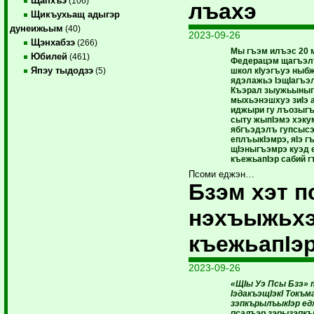
Щапхъэ
(106)
лъахэ
Щикъухьащ адыгэр
дунеижьым
(40)
2023-09-26
Щэнхабзэ
(266)
Мы гъэм илъэс 20 
Юбилей
(461)
Федерацэм щагъэлъ
Япэу тыдодзэ
школ кIуэгъуэ ны
(5)
ядэлажьэ IэщIагъэл
Къэрал зыужьыныг
мыхьэнэшхуэ зиIэ а
иджыри гу лъозыгъ
сыту жыпIэмэ хэку
ябгъэдэлъ гупсысэ
еплъыкIэмрэ, яIэ 
щIэныгъэмрэ куэд 
къежьапIэр сабий г
Псоми еджэн…
Бзэм хэт п
нэхъыжьхэ
къежьапIэ
2023-09-26
«ЩIы Уэ Псы Бзэ»
IэдакъэщIэкI Токъм
зэпкърылъыкIэр е
псалъэр зэрызэпкъ