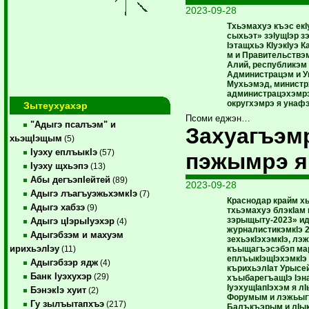
2023-09-28
Тхьэмахуэ къэс екI
сыхьэт» зэIущIэр 
Iэтащхьэ КIуэкIуэ 
м и Правительствэ
Алий, республикэм 
Администрацэм и У
Мухьэмэд, министр
администрацэхэмрэ
округхэмрэ я унафэ
Зытеухуахэр
Псоми еджэн…
"Адыгэ псалъэм" и
Захуагъэм
хьэщIэщым
(5)
Iуэху еплъыкIэ
(57)
пэжымрэ я
Iуэху щхьэпэ
(13)
Абы дегъэпIейтей
(89)
2023-09-28
Адыгэ лъагъуэжьхэмкIэ
(7)
Краснодар крайм х
Адыгэ хабзэ
(9)
тхьэмахуэ блэкIам 
зэрыщыту-2023» и
Адыгэ цIэрыIуэхэр
(4)
журналистикэмкIэ 27
Адыгэбзэм и махуэм
зехьэкIэхэмкIэ, л
ирихьэлIэу
къыщагъэсэбэп ма
(11)
еплъыкIэщIэхэмкIэ
Адыгэбзэр ядж
(4)
кърихьэлIат Урысе
Банк Iуэхухэр
(29)
хъыбарегъащIэ Iэн
IуэхущIапIэхэм я лI
БэнэкIэ хуит
(2)
Форумым и лэжьыг
Гу зылъытапхъэ
(217)
Балъкъэрым и лIык