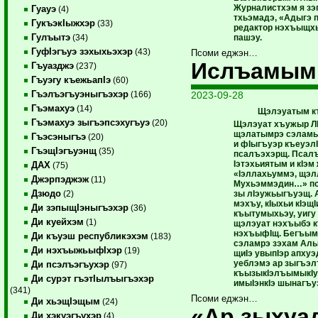
Журналистхэм я зэ
Гуауэ
(4)
тхьэмадэ, «Адыгэ 
ГукъэкIыжхэр
(33)
редактор нэхъыщхь
Гулъытэ
пашэу.
(34)
ГуфIэгъуэ зэхыхьэхэр
(43)
Псоми еджэн…
Ислъамым 
Гъуазджэ
(237)
Гъуэгу къежьапIэ
(60)
Гъэлъэгъуэныгъэхэр
2023-09-28
(166)
Гъэмахуэ
(14)
Щэлэуатым къ
Гъэмахуэ зыгъэпсэхугъуэ
(20)
Щэлэуат хъужыр ЛI
щэлатымрэ сэламы
Гъэсэныгъэ
(20)
и фIыгъуэр къеуэл
ГъэщIэгъуэнщ
(35)
псалъэхэрщ. Псалъ
Iэтэхьиятым и кIэм 
ДАХ
(75)
«Iэллахьуммэ, щэл
Джэрпэджэж
(11)
Мухьэммэдин…» пс
Дзюдо
зы лIэужьыгъуэщ. 
(2)
мэхъу, кIыхьи кIэщI
Ди зэпыщIэныгъэхэр
(36)
къытумыхьэу, уигу
Ди куейхэм
(1)
щэлэуат нэхъыбэ к
нэхъыфIщ. Бегъым
Ди къуэш республикэхэм
(183)
сэламрэ зэхам Алы
Ди нэхъыжьыфIхэр
(19)
щиIэ увыпIэр апхуэ
уеблэмэ ар зыгъэл
Ди псэлъэгъухэр
(97)
къызыкIэлъымыкIу
Ди сурэт гъэтIылъыгъэхэр
имыIэнкIэ шынагъу
(341)
Псоми еджэн…
Ди хьэщIэщым
(24)
«Ар зыхуа
Ди хэкуэгъухэр
(4)