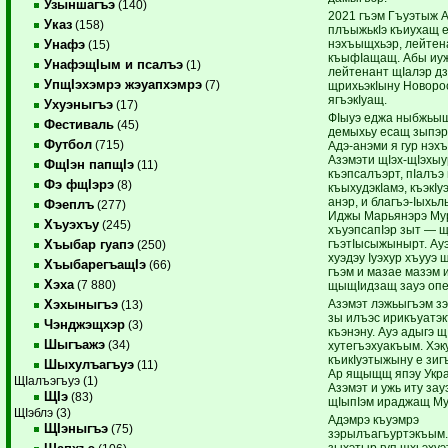
Узыншагъэ
(140)
2021 гъэм Гъуэтыж 
Указ
(158)
плъыжькIэ къиухащ 
нэхъыщхьэр, лейтен
Унафэ
(15)
къыфIащащ. Абы иужь
УнафэщIым и псалъэ
(1)
лейтенант щIалэр д
УпщIэхэмрэ жэуапхэмрэ
(7)
щрихьэкIыну Новоро
ягъэкIуащ.
Ухуэныгъэ
(17)
ФIыуэ еджа ныбжьыщ
Фестиваль
(45)
демыхьу есащ зыпэры
Футбол
(715)
Адэ-анэми я гур нэхъ
Азэмэти щIэх-щIэхыу
ФщIэн папщIэ
(11)
къэпсалъэрт, пIалъэ 
Фэ фщIэрэ
(8)
къыхудэкIамэ, къэкIу
анэр, и благъэ-Iыхьл
Фэеплъ
(277)
Иджы Марьянэрэ Му
Хъуэхъу
(245)
хъуэпсапIэр зыт — щ
гъэтIысыжынырт. Ауэ 
Хъыбар гуапэ
(250)
хуэдэу Iуэхур хъууэ
ХъыбарегъащIэ
(66)
гъэм и мазае мазэм и
Хэха
(7 880)
щыщIидзащ зауэ опе
Азэмэт лэжьыгъэм з
Хэхыныгъэ
(13)
зы илъэс ирикъуатэк
Чэнджэщхэр
(3)
къэнэну. Ауэ адыгэ щ
Шыгъажэ
(34)
хутегъэхуакъым. Хэ
къикIуэтыжыну е зиг
Шыхулъагъуэ
(11)
Ар ящыщщ япэу Укра
ЩIалъэгъуэ (1)
Азэмэт и ужь иту зау
ЩIэ
(83)
щIыпIэм ираджащ Му
ЩIэблэ (3)
Адэмрэ къуэмрэ
ЩIэныгъэ
(75)
зэрылъагъуртэкъым.
зыхэтыр гуп щхьэхуэ