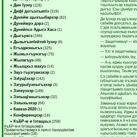
туфлъэ фIыцIэр къыз
тхылъылъэр зэщIэлы
Дин Iуэху
(118)
дыгъэ. Езы цIыкIур 
ДифI догъэлъапIэ
(319)
насыпыфIэт.
Дунейм щыхъыбархэр
(82)
Ди Iуэхур къэдгъэнау
сабийм допсалъэ, д
Дунеймрэ дэрэ
(2)
Сэри псалъэмакъым
Дунейпсо Адыгэ Хасэ
(1)
соупщI школыр къиух
Дыгъуасэ
(166)
зыхуеджэну IэщIагъэм
— Защитникыу! — кIэ
ДызыгъэпIейтей Iуэху
(6)
жэуапыр.
Егъэджэныгъэ
(325)
— Хэт и защитникыу,
Жыжьэ-гъунэгъу
(75)
— IыбгурыIуэIэIэ, Iау
Жылагъуэ
(48)
— А-а, иджы къызгур
Жьыщхьэ махуэ
(14)
папэм хуэдэу, уэри д
къыхэпхащ. Тхьэм ух
Зауэ гъуэгуанэхэр
(2)
Сэ сабийм и щхьэм I
ЗэIущIэхэр
(142)
губзыгъагъэр згъэщIа
ЗэгурыIуэныгъэхэр
(3)
и Iэпэр зыIыгъ цIыкIу
пIащитIымкIэ гуапэ
Зэпеуэхэр
(149)
Абыхэм я щIыбагъ к
ЗэпыщIэныгъэхэр
(32)
пыгуфIыкIыу.
Зэхыхьэхэр
(64)
Зэманыр езыр жэрыг
Илъэсхэр блэлъэтри
Кавказ-2020
(1)
къэжэпхъащ. Иджы а
Конференцхэр
(16)
щеджэрт Налшык дэт
гимназием и 9-нэ кл
КъБР-м и Iэтащхьэ
(258)
къиухмэ, Азэмэт вое
КъБР-м и Iэтащхьэмрэ
щIагъэтIысхьэну я м
Правительствэмрэ я пресс-IэухущIапIэм
«урысыбзэмкIэ тIэкIу
къызэритамкIэ (18)