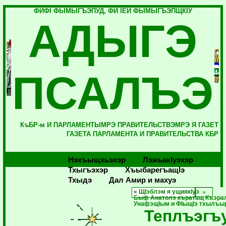
ФИФI ФЫМЫГЪЭПУД, ФИ IЕЙ ФЫМЫГЪЭПЩКIУ
АДЫГЭ
ПСАЛЪЭ
КъБР-м И ПАРЛАМЕНТЫМРЭ ПРАВИТЕЛЬСТВЭМРЭ Я ГАЗЕТ
ГАЗЕТА ПАРЛАМЕНТА И ПРАВИТЕЛЬСТВА КБР
Нэхъыщхьэхэр
Лэжьакlуэхэр
Тхыгъэхэр
Хъыбарегъащlэ
Тхыдэ
Дал Амир и махуэ
«
ЩIэблэм я ущиякIуэ
Быф Анатолэ къратащ Къэра
УнафэщIым и ФIыщIэ тхылъы
Теплъэгъ