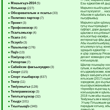
Мэшыкъуэ-2014
(5)
Езы еджапIэм ей дыд
Марьянэ къыбгъурыт
Нэтынхэр
(227)
къытхуэгуапэт… нас
Обозревателым и псалъэ
(33)
Абыхэм я щIыбагъ к
Политикэ партхэр
(7)
пыгуфIыкIыу.
Марьянэ щIэх-щIэхыу
Проект
(3)
гугъу къытхуищIырт
Профсоюзхэр
(4)
гуфIэрт, дэри дыщыг
Псалъэжьхэр
(4)
щIалэм и ехъулIэныг
илъэситIыр ежэкIри,
Псапэ
(64)
интернатыр фIы дыд
ПсэукIэ
(3)
Абы къыкIэлъыкIуащ 
егъэлеяуэ гугъу, кон
Пшыхьхэр
(176)
здэщыIэ еджапIэр — 
ПщIэ
(13)
и цIэр зэрихьэу Ряза
десант команднэ уч
ПэкIухэр
(43)
нэхъыщхьэр.
Репортаж
(7)
ЩIалэр псынщIэу хэ
Сабийхэм факъыхуеджэ
(3)
гупым, и ныбжьэгъух
егъэджакIуэхэми, ко
Спорт
(115)
фIыуэ закъригъэлъэ
Спорт хъыбархэр
(637)
илъэсым (2017) кър
Театр
(11)
зэреджэм, дзэ къулы
къызэрыхэжаныкIым 
ТекIуэныгъэ
(128)
тIэунейрэ къратащ е
Телеграммэхэр
(3)
нэхъыщхьэм и щIыхь
2018 гъэм абы къы
Теплъэгъуэхэр
(32)
ТекIуэныгъэм и маху
Тхыдэ
(101)
Утыку Плъыжьым ще
парадым хэтыну, абы
ТхылъыщIэ
(340)
дамыгъэр.