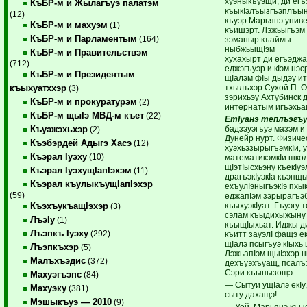
хуэныкъуэщи, ди егъ
КъБР-м и Жылагъуэ палатэм
къыкIэлъызгъэплъыну
(12)
къуэр Марьянэ унив
КъБР-м и махуэм
(1)
къишэрт. Лэжьыгъэм
КъБР-м и Парламентым
(164)
зэманыр къаймы-
ныбжьыщ
КъБР-м и Правительствэм
хухахырт ди егъэджа
(712)
еджэгъуэр и кIэм нэс
КъБР-м и Президентым
щIалэм фIы дыдэу ит
тхылъхэр Сухой П. О.
къыхуатххэр
(3)
зэрихьэу Ахтубинск 
КъБР-м и прокуратурэм
(2)
интернатым игъэхьа
КъБР-м щыIэ МВД-м къет
(22)
ЕтIуанэ теплъэгъу
бадзэуэгъуэ мазэм и 
Къуажэхьхэр
(2)
Дунейр нурт. Физиче
Къэбэрдей Адыгэ Хасэ
(12)
хуэхьэзырыгъэмкIи, 
Къэрал Iуэху
(10)
математикэмкIи шко
щIэтIысхьэну къекIуэ
Къэрал IуэхущIапIэхэм
(11)
драгъэкIуэкIа къэпщ
Къэрал къулыкъущIапIэхэр
ехъулIэныгъэкIэ пхык
(59)
еджапIэм зэрырагъэ
къыхуэкIуат. Гъуэгу 
КъэхъукъащIэхэр
(3)
сэлам къыдихыжыну
ЛъэIу
(1)
къыщIыхьат. Иджы д
Лъэпкъ Iуэху
(292)
къитт зауэлI фащэ е
щIалэ псыгъуэ кIыхь ц
Лъэпкъхэр
(5)
ЛэжьапIэм щыIэхэр 
Малъхъэдис
(372)
дехъуэхъуащ, псалъэ
Сэри къыпызощэ:
Махуэгъэпс
(84)
— Сытуи ущIалэ екIу
Махуэку
(381)
сыту дахащэ!
Мэшыкъуэ — 2010
(9)
— Уей, Марьянэ къы