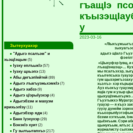
гъащIэ пс
къызэщIау
у
2023-03-16
«ЛIыхъужьыгъэ
Зытеухуахэр
зыхуагъ
адыгэ щIалэ Гъуэ
"Адыгэ псалъэм" и
фэепл
хьэщIэщым
(5)
«ЦIыхуфэр Iувщ, и 
Iуэху еплъыкIэ
(57)
лъащIэншэщ»… Куэ
мы псалъэхэр, зыг
Iуэху щхьэпэ
(13)
къытепсыха гуауэр,
Абы дегъэпIейтей
(89)
гум щызэригъэзаху
Адыгэ лъагъуэжьхэмкIэ
(7)
хьэлъэ- хэр кърыр
Ауэ къохъу гуауэм
Адыгэ хабзэ
(9)
ящIа гум и узыр цI
Адыгэ цIэрыIуэхэр
(4)
щыхущIэмыхъумэ. 
Гъуэтыжхэ Муратрэ
Адыгэбзэм и махуэм
гуауэр — я къуэ за
ирихьэлIэу
(11)
гуузу дунейм зэрех
къызэрыпIуэтэфын
Адыгэбзэр ядж
(4)
бзэми хэткъым, Iэм
Банк Iуэхухэр
(29)
щыIэкъым. Сэри аб
БэнэкIэ хуит
(2)
щынукъым, илъэс 2
журналисту сылэж
Гу зылъытапхъэ
(217)