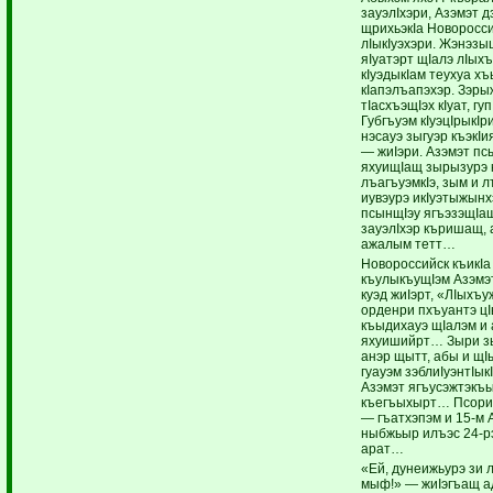
зауэлIхэри, Азэмэт 
щрихьэкIа Новоросси
лIыкIуэхэри. Жэнэзы
яIуатэрт щIалэ лIых
кIуэдыкIам теухуа х
кIапэлъапэхэр. Зэры
тIасхъэщIэх кIуат, гуп
Губгъуэм кIуэцIрыкIр
нэсауэ зыгуэр къэкI
— жиIэри. Азэмэт пс
яхуищIащ зырызурэ 
лъагъуэмкIэ, зым и 
иувэурэ икIуэтыжынх
псынщIэу ягъэзэщIа
зауэлIхэр къришащ, 
ажалым тетт…
Новороссийск къикIа
къулыкъущIэм Азэмэт
куэд жиIэрт, «ЛIыхъ
орденри пхъуантэ цI
къыдихауэ щIалэм и 
яхуишийрт… Зыри з
анэр щытт, абы и щI
гуауэм зэблиIуэнтIыкI
Азэмэт ягъусэжтэкъ
къегъыхырт… Псори
— гъатхэпэм и 15-м 
ныбжьыр илъэс 24-р
арат…
«Ей, дунеижьурэ зи 
мыф!» — жиIэгъащ ад