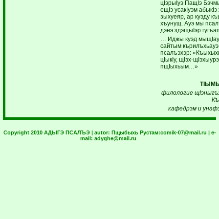
цIэрыIуэ ПащIэ Бэчм
ещIэ усакIуэм абыкIэ
зыхуеяр, ар куэду къ
хъунущ. Ауэ мы псал
дэнэ здэщыIэр гугъап
… Иджы куэд мыщIау
сайтым кърилъхьауэ
псалъэхэр: «Къыхыхь
цIыкIу, щIэх-щIэхыур
пщIыхьым…»
ТIЫМ
филологие щIэныгъэ
Къ
кафедрэм и унафэ
Copyright 2010 АДЫГЭ ПСАЛЪЭ | autor:
Пщыбыхь Рустам:
comik-07@mail.ru
| e-
mail:
adyghe@mail.ru