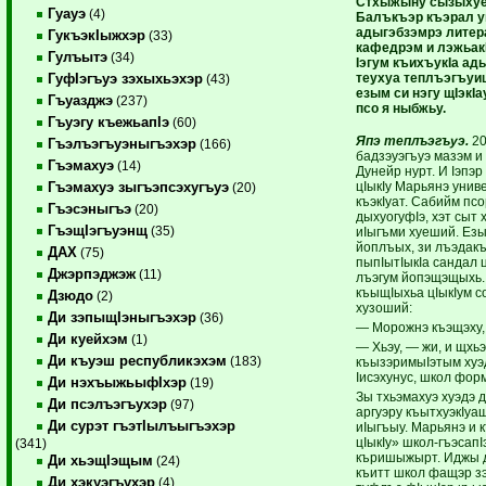
Стхыжыну сызыхуе
Гуауэ
(4)
Балъкъэр къэрал 
адыгэбзэмрэ литер
ГукъэкIыжхэр
(33)
кафедрэм и лэжьак
Гулъытэ
(34)
Iэгум къихъукIа ад
теухуа теплъэгъуи
ГуфIэгъуэ зэхыхьэхэр
(43)
езым си нэгу щIэкIа
Гъуазджэ
(237)
псо я ныбжьу.
Гъуэгу къежьапIэ
(60)
Япэ теплъэгъуэ.
20
Гъэлъэгъуэныгъэхэр
(166)
бадзэуэгъуэ мазэм и 
Гъэмахуэ
(14)
Дунейр нурт. И Iэпэр
цIыкIу Марьянэ уни
Гъэмахуэ зыгъэпсэхугъуэ
(20)
къэкIуат. Сабийм пс
Гъэсэныгъэ
(20)
дыхуогуфIэ, хэт сыт х
ГъэщIэгъуэнщ
(35)
иIыгъми хуеший. Езы
йоплъых, зи лъэдак
ДАХ
(75)
пыпIытIыкIа сандал ц
Джэрпэджэж
(11)
лъэгум йопэщэщыхь.
къыщIыхьа цIыкIум с
Дзюдо
(2)
хузоший:
Ди зэпыщIэныгъэхэр
(36)
— Морожнэ къэщэху, 
Ди куейхэм
(1)
— Хьэу, — жи, и щхь
Ди къуэш республикэхэм
(183)
къызэримыIэтым хуэ
Iисэхунус, школ фор
Ди нэхъыжьыфIхэр
(19)
Зы тхьэмахуэ хуэдэ д
Ди псэлъэгъухэр
(97)
аргуэру къытхуэкIуащ
Ди сурэт гъэтIылъыгъэхэр
иIыгъыу. Марьянэ и 
цIыкIу» школ-гъэсапI
(341)
къришыжырт. Иджы 
Ди хьэщIэщым
(24)
къитт школ фащэр зэк
Ди хэкуэгъухэр
(4)