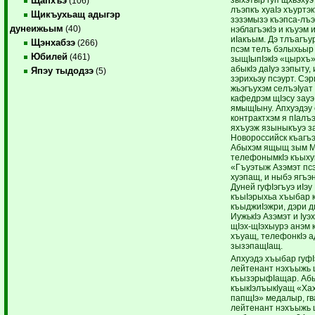
Щапхъэ
(106)
лъэпкъ хуаIэ хъуртэ
Щикъухьащ адыгэр
зэзэмызэ къэпса-лъ
дунеижьым
(40)
нэблагъэкIэ и къуэм
иIакъым. Дэ тлъагъу
Щэнхабзэ
(266)
псэм телъ бэлыхьыр
Юбилей
(461)
зыщIыпIэкIэ «цырхъ» 
абыкIэ даIуэ зэпыту, 
Япэу тыдодзэ
(5)
зэрихьэу псэурт. Сэр
жьэгъухэм селъэIуат
кафедрэм щIэсу зау
ямыщIыну. Апхуэдэу е
контрактхэм я пIалъ
яхъуэж языныкъуэ з
Новороссийск къагъ
Абыхэм ящыщ зым М
телефонымкIэ къыху
«Гъуэтыж Азэмэт пс
хуэпащ, и ныбэ ягъ
Дуней гуфIэгъуэ иIэ
къыIэрыхьа хъыбар кI
къыджиIэжри, дэри д
ИужькIэ Азэмэт и Iуэ
щIэх-щIэхыурэ анэм 
хъуащ, телефонкIэ а
зызэпащIащ.
Апхуэдэ хъыбар гуфI
лейтенант нэхъыжь 
къызэрыфIащар. Аб
къыкIэлъыкIуащ «Ха
папщIэ» медалыр, г
лейтенант нэхъыжь ц