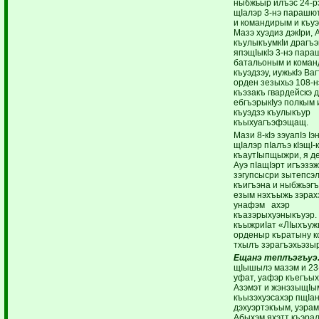
ныбжьыр илъэс 24-р
щIалэр 3-нэ парашю
и командирым и къуэ
Мазэ хуэдиз дэкIри, 
къулыкъумкIи драгъэ
япэщIыкIэ 3-нэ пара
батальоным и коман
къуэдзэу, иужькIэ В
орден зезыхьэ 108-н
къэзакъ гвардейскэ 
ебгъэрыкIуэ полкым
къуэдзэ къулыкъур
къыхуагъэфэщащ.
Мази 8-кIэ зэуапIэ I
щIалэр пIалъэ кIэщI-к
къаутIыпщыжри, я де
Ауэ пIащIэрт игъэзэж
зэгупсысри зытепсэ
къигъэна и ныбжьэгъ
езым нэхъыжь зэрах
унафэм ахэр
къазэрыхуэныкъуэр.
къыжриIат «ЛIыхъуж
орденыр къратыну 
тхылъ зэрагъэхьэзы
Ещанэ теплъэгъуэ
щIышылэ мазэм и 23-
уфат, уафэр къегъы
Азэмэт и жэнэзыщIы
къызэхуэсахэр пщIан
дэхуэртэкъым, уэрам
Абыхэм яхэтт къэрал