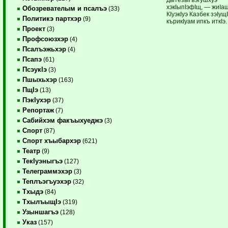
хэкIыпIэфIщ, — жиIа
Обозревателым и псалъэ
(33)
КIуэкIуэ Казбек зэIущ
Политикэ партхэр
(9)
кърикIуам ипкъ иткIэ.
Проект
(3)
Профсоюзхэр
(4)
Псалъэжьхэр
(4)
Псапэ
(61)
ПсэукIэ
(3)
Пшыхьхэр
(163)
ПщIэ
(13)
ПэкIухэр
(37)
Репортаж
(7)
Сабийхэм факъыхуеджэ
(3)
Спорт
(87)
Спорт хъыбархэр
(621)
Театр
(9)
ТекIуэныгъэ
(127)
Телеграммэхэр
(3)
Теплъэгъуэхэр
(32)
Тхыдэ
(84)
ТхылъыщIэ
(319)
Узыншагъэ
(128)
Указ
(157)