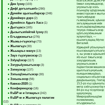
къагъэсэбэп ДОМ.РФ
Iэмал зэхуэмыдэхэр,
Дин Iуэху
(103)
ухуэныгъэр нэхъ
ДифI догъэлъапIэ
(290)
псынщIэу щIэдзэным
Дунейм щыхъыбархэр
(248)
инвесторхэм я мылъ
трагъэкIуадэр
Дунеймрэ дэрэ
(2)
гъэмэщIэным, щIына
Дунейпсо Адыгэ Хасэ
(1)
зегъэужьыным икIи
къэгъэщIэрэщIэжын
Дыгъуасэ
(165)
теухуа лэжьыгъэхэр
ДызыгъэпIейтей Iуэху
(6)
щIэгъэхуэбжьэным
хуэунэтIауэ, —
Егъэджэныгъэ
(276)
къыхигъэщащ Мутко
Жыжьэ-гъунэгъу
(73)
Виталий.
Жылагъуэ
(30)
Иджырей убзыхуныг
къызэрыщагъэлъагъу
Жьыщхьэ махуэ
(13)
э, зы унэм и щIыхьэп
Зауэ гъуэгуанэхэр
(2)
яIэ къат бжыгъэхэр
ЗэIущIэхэр
(117)
зэхуэдизкъым,
ухуэныгъэхэм я
ЗэгурыIуэныгъэхэр
(3)
пщIантIэхэм машинэ
Зэпеуэхэр
(137)
щыплъагъунукъым,
къищынэмыщIауэ,
ЗэпыщIэныгъэхэр
(30)
социальнэ объектхэ
Зэхыхьэхэр
(56)
дащIыхьынущ. Гекта
15,5-рэ хъу щIыналъ
Кавказ-2020
(1)
метр зэбгъузэнатIэу
Конференцхэр
(16)
84-рэ хъу псэупIэхэр
КъБР-м и Iэтащхьэ
(242)
щаухуэнущ.
МикрорайоныщIэм
КъБР-м и Жылагъуэ палатэм
поликлиникэ,
(12)
егъэджэныгъэ