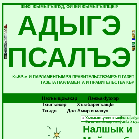
ФИФI ФЫМЫГЪЭПУД, ФИ IЕЙ ФЫМЫГЪЭПЩКIУ
АДЫГЭ
ПСАЛЪЭ
КъБР-м И ПАРЛАМЕНТЫМРЭ ПРАВИТЕЛЬСТВЭМРЭ Я ГАЗЕТ
ГАЗЕТА ПАРЛАМЕНТА И ПРАВИТЕЛЬСТВА КБР
Нэхъыщхьэхэр
Лэжьакlуэхэр
Тхыгъэхэр
Хъыбарегъащlэ
Тхыдэ
Дал Амир и махуэ
«
Хьэмыкъуэхэ къакIэлъыкIу
Зи плъапIэхэр нахуапIэ хъу
Налшык и