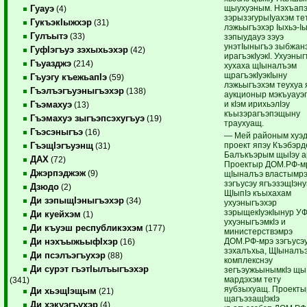
щыухуэным. Нэхъапэ
Гуауэ
(4)
зэрызэгурыIуахэм те
ГукъэкIыжхэр
(31)
лэжьыгъэхэр Iыхьэ-I
Гулъытэ
(33)
зэпыудауэ зэуэ
унэтIыныгъэ зыбжанэ
ГуфIэгъуэ зэхыхьэхэр
(42)
ирагъэкIуэкI. Ухуэны
Гъуазджэ
(214)
хухаха щIыналъэм
щрагъэкIуэкIыну
Гъуэгу къежьапIэ
(59)
лэжьыгъэхэм теухуа 
Гъэлъэгъуэныгъэхэр
(138)
аукционыр мэкъуауэ
и кIэм ирихьэлIэу
Гъэмахуэ
(13)
къызэрагъэпэщыну
Гъэмахуэ зыгъэпсэхугъуэ
(19)
траухуащ.
Гъэсэныгъэ
(16)
— Мей районым хуэ
проект япэу Къэбэрд
ГъэщIэгъуэнщ
(31)
Балъкъэрым щыIэу а
ДАХ
(72)
Проектыр ДОМ.РФ-м
Джэрпэджэж
(9)
щIыналъэ властымр
зэгъусэу ягъэзэщIэн
Дзюдо
(2)
ЩIыпIэ къыхахам
Ди зэпыщIэныгъэхэр
(34)
ухуэныгъэхэр
зэрыщекIуэкIынур У
Ди куейхэм
(1)
ухуэныгъэмкIэ и
Ди къуэш республикэхэм
(177)
министерствэмрэ
ДОМ.РФ-мрэ зэгъусэ
Ди нэхъыжьыфIхэр
(16)
зэхалъхьа, ЩIыналъ
Ди псэлъэгъухэр
(88)
комплекснэу
Ди сурэт гъэтIылъыгъэхэр
зегъэужьынымкIэ щы
мардэхэм тету
(341)
яубзыхуащ. Проекты
Ди хьэщIэщым
(21)
щагъэзащIэкIэ
Ди хэкуэгъухэр
(4)