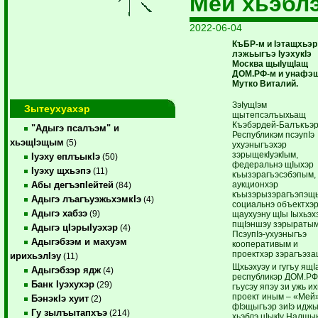
Мей хьэбл
2022-06-04
КъБР-м и Iэтащхьэр
лэжьыгъэ IуэхукIэ
Москва щыIущIащ
ДОМ.РФ-м и унафэщ
Мутко Виталий.
ЗэIущIэм
Зытеухуахэр
щытепсэлъыхьащ
Къэбэрдей-Балъкъэ
"Адыгэ псалъэм" и
Республикэм псэупIэ
хьэщIэщым
(5)
ухуэныгъэхэр
зэрыщекIуэкIым,
Iуэху еплъыкIэ
(50)
федеральнэ щIыхэр
Iуэху щхьэпэ
(11)
къызэрагъэсэбэпым,
аукционхэр
Абы дегъэпIейтей
(84)
къызэрызэрагъэпэщ
Адыгэ лъагъуэжьхэмкIэ
(4)
социальнэ объектхэ
Адыгэ хабзэ
(9)
щаухуэну щIы Iыхьэх
пщIэншэу зэрыратым
Адыгэ цIэрыIуэхэр
(4)
ПсэупIэ-ухуэныгъэ
Адыгэбзэм и махуэм
кооперативым и
проектхэр зэрагъэза
ирихьэлIэу
(11)
Щхьэхуэу и гугъу ящ
Адыгэбзэр ядж
(4)
республикэр ДОМ.РФ
Банк Iуэхухэр
(29)
гъусэу япэу зи ужь и
проект иным – «Мей
БэнэкIэ хуит
(2)
фIэщыгъэр зиIэ идж
Гу зылъытапхъэ
(214)
хьэблэ цIыкIу Налшы