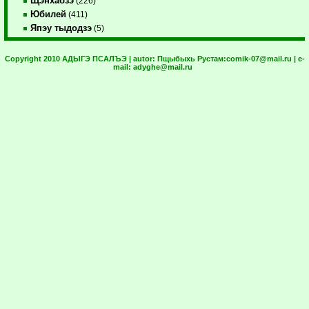
Щэнхабзэ
(226)
Юбилей
(411)
Япэу тыдодзэ
(5)
Copyright 2010 АДЫГЭ ПСАЛЪЭ | autor:
Пщыбыхь Рустам:
comik-07@mail.ru
| e-
mail:
adyghe@mail.ru