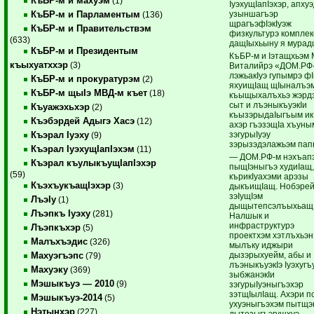
КъБР-м и махуэм
(1)
IуэхущIапIэхэр, апху
узыншагъэр
КъБР-м и Парламентым
(136)
щрагъэфIэкIуэж
КъБР-м и Правительствэм
физкультурэ комплек
(633)
дащIыхьыну я мурад
КъБР-м и Президентым
КъБР-м и Iэтащхьэм 
къыхуатххэр
(3)
Виталийрэ «ДОМ.РФ
лэжьакIуэ гупымрэ ф
КъБР-м и прокуратурэм
(2)
яхуищIащ щIыналъэ
КъБР-м щыIэ МВД-м къет
(18)
къыщыхалъхьэ жэрд
сыт и лъэныкъуэкIи
Къуажэхьхэр
(2)
къызэрыдаIыгъым ик
Къэбэрдей Адыгэ Хасэ
(12)
ахэр гъэзэщIа хъуны
зэгурыIуэу
Къэрал Iуэху
(9)
зэрызэдэлажьэм пап
Къэрал IуэхущIапIэхэм
(11)
— ДОМ.РФ-м нэхъапэ
Къэрал къулыкъущIапIэхэр
пыщIэныгъэ худиIащ
(59)
кърикIуахэми арэзы
КъэхъукъащIэхэр
(3)
дыкъищIащ. Нобэре
зэIущIэм
ЛъэIу
(1)
дыщытепсэлъыхьащ
Лъэпкъ Iуэху
(281)
Налшык и
инфраструктурэ
Лъэпкъхэр
(5)
проектхэм хэтлъхьэн
Малъхъэдис
(326)
мылъку иджыри
дызэрыхуейм, абы и
Махуэгъэпс
(79)
лъэныкъуэкIэ Iуэхугъ
Махуэку
(369)
зыбжанэкIи
Мэшыкъуэ — 2010
(9)
зэгурыIуэныгъэхэр
зэтщIылIащ. Ахэри п
Мэшыкъуэ-2014
(5)
ухуэныгъэхэм пытщ
Нэтынхэр
(227)
дытезыгъэгушхуэ