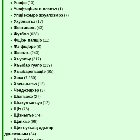
Унафэ
(13)
УнафэщIым и псалъэ
(1)
УпщIэхэмрэ жэуапхэмрэ
(7)
Ухуэныгъэ
(17)
Фестиваль
(43)
Футбол
(628)
ФщIэн папщIэ
(11)
Фэ фщIэрэ
(8)
Фэеплъ
(243)
Хъуэхъу
(217)
Хъыбар гуапэ
(239)
ХъыбарегъащIэ
(65)
Хэха
(7 230)
Хэхыныгъэ
(13)
Чэнджэщхэр
(3)
Шыгъажэ
(27)
Шыхулъагъуэ
(12)
ЩIэ
(76)
ЩIэныгъэ
(74)
Щапхъэ
(99)
Щикъухьащ адыгэр
дунеижьым
(34)