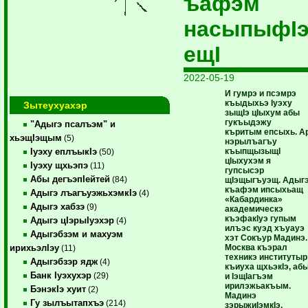
ъафэм
насыпыфI
ещI
2022-05-19
И гумрэ и псэмрэ
къыдыхьэ Iуэху
Зытеухуахэр
зыщIэ цIыхум абы
гукъыдэжу
"Адыгэ псалъэм" и
къритым епсыхь. А
хьэщIэщым
(5)
нэрылъагъу
къыпщызыщI
Iуэху еплъыкIэ
(50)
цIыхухэм я
Iуэху щхьэпэ
(11)
гупсысэр
Абы дегъэпIейтей
(84)
щIэщыгъуэщ. Адыг
къафэм ипсыхьащ
Адыгэ лъагъуэжьхэмкIэ
(4)
«Кабардинка»
Адыгэ хабзэ
(9)
академическэ
къэфакIуэ гупым
Адыгэ цIэрыIуэхэр
(4)
илъэс куэд хъуауэ
Адыгэбзэм и махуэм
хэт Сокъур Мадинэ.
Москва къэрал
ирихьэлIэу
(11)
техникэ институтыр
Адыгэбзэр ядж
(4)
къиуха щхьэкIэ, аб
Банк Iуэхухэр
(29)
и IэщIагъэм
ирилэжьакъым.
БэнэкIэ хуит
(2)
Мадинэ
Гу зылъытапхъэ
(214)
зэрыжиIэмкIэ,