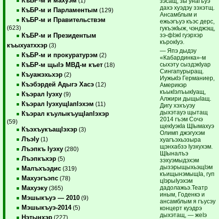
КъБР-м и махуэм
(1)
зэсащ, зы унагъуэ
дахэ хуэдэу зэхэтщ.
КъБР-м и Парламентым
(129)
Ансамблым и
КъБР-м и Правительствэм
ежьэгъуэ къэс дерс,
(623)
гукъэкIыж, чэнджэщ,
зэ-фIэкI гуэрхэр
КъБР-м и Президентым
кърокIуэ.
къыхуатххэр
(3)
— Япэ дыдэу
КъБР-м и прокуратурэм
(2)
«Кабардинка»-м
сыхэту сыздэкIуар
КъБР-м щыIэ МВД-м къет
(18)
Сингапурыращ.
Къуажэхьхэр
(2)
ИужькIэ Германиер,
Къэбэрдей Адыгэ Хасэ
(12)
Америкэр
къыкIэлъыкIуащ,
Къэрал Iуэху
(9)
Алжири дыщыIащ.
Къэрал IуэхущIапIэхэм
(11)
Дигу хэхъуэу
дыхэтауэ щытащ
Къэрал къулыкъущIапIэхэр
2014 гъэм Сочэ
(59)
щекIуэкIа ЩIымахуэ
КъэхъукъащIэхэр
(3)
Олимп джэгухэм
ЛъэIу
(1)
хуагъэхьэзыра
щэнхабзэ Iуэхухэм.
Лъэпкъ Iуэху
(280)
ЩIыналъэ
Лъэпкъхэр
(5)
зэхуэмыдэхэм
дызэрыщыхьэщIэм
Малъхъэдис
(319)
къищынэмыщIа, гуп
Махуэгъэпс
(78)
цIэрыIуэхэм
дадолажьэ.Театр
Махуэку
(365)
иным, Годенкэ и
Мэшыкъуэ — 2010
(9)
ансамблым я гъусэу
Мэшыкъуэ-2014
(5)
концерт куэдрэ
дыхэтащ, — жеIэ
Нэтынхэр
(227)