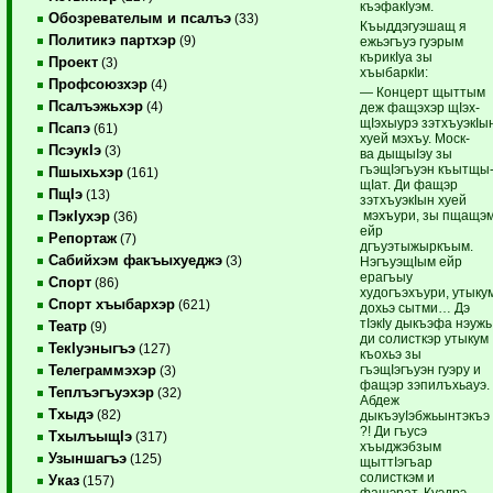
къэфакIуэм.
Обозревателым и псалъэ
(33)
Къыддэгуэшащ я
Политикэ партхэр
(9)
ежьэгъуэ гуэрым
кърикIуа зы
Проект
(3)
хъыбаркIи:
Профсоюзхэр
(4)
— Концерт щыттым
Псалъэжьхэр
(4)
деж фащэхэр щIэх-
щIэхыурэ зэтхъуэкIы
Псапэ
(61)
хуей мэхъу. Моск-
ПсэукIэ
(3)
ва дыщыIэу зы
гъэщIэгъуэн къытщы
Пшыхьхэр
(161)
щIат. Ди фащэр
ПщIэ
(13)
зэтхъуэкIын хуей
мэхъури, зы пщащэ
ПэкIухэр
(36)
ейр
Репортаж
(7)
дгъуэтыжыркъым.
Сабийхэм факъыхуеджэ
(3)
НэгъуэщIым ейр
ерагъыу
Спорт
(86)
худогъэхъури, утыку
Спорт хъыбархэр
(621)
дохьэ сытми… Дэ
тIэкIу дыкъэфа нэужь
Театр
(9)
ди солисткэр утыкум
ТекIуэныгъэ
(127)
къохьэ зы
гъэщIэгъуэн гуэру и
Телеграммэхэр
(3)
фащэр зэпилъхьауэ.
Теплъэгъуэхэр
(32)
Абдеж
Тхыдэ
(82)
дыкъэуIэбжьынтэкъэ
?! Ди гъусэ
ТхылъыщIэ
(317)
хъыджэбзым
Узыншагъэ
(125)
щыттIэгъар
солисткэм и
Указ
(157)
фащэрат. Куэдрэ