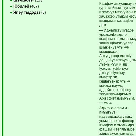
Щэнхабзэ
(217)
Къафэм апхуэдизу з
Юбилей
(407)
гур ета бзылъхугъэм
и жагъуэ мэхъу абы 
Япэу тыдодзэ
(5)
хабзэхэр утыкум нэс
щыщамыгъэзащIэм
деж.
— Иджыпсту куэдрэ
урохьэлIэ адыгэ
къафэм къемызэгъы
защIу щIалэгъуалэр
щIыкIейуэ утыкум
къыщихьэ.
Апхуэдэхэр емыкIу
дощI. Ауэ нэгъуэщI з
лъэныкъуи иIэщ
Iуэхум: гуфIэгъуэ
джэгу екIуэкIыу
къафэр зи
IэщIагъэхэр утыку
къихьа нэужь,
адрейхэр къэфэну
тегушхуэжыркъым.
Ари сфIэтэмэмкъым,
— жеIэ.
Адыгэ къафэм и
пкъыгъуэ
нэхъыщхьэщ утыку
укъызэрихьэ фащэр.
Къафэм и хьэлымрэ
фащэм и теплъэмрэ
зэрызэхуэкIуэм куэд