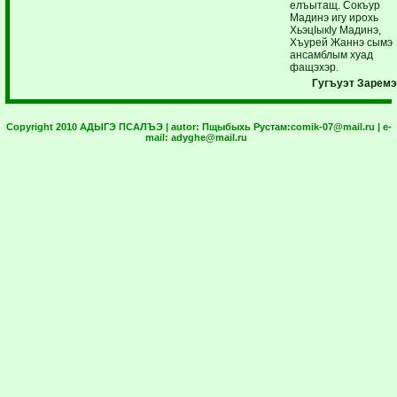
елъытащ. Сокъур
Мадинэ игу ирохь
ХьэцIыкIу Мадинэ,
Хъурей Жаннэ сымэ
ансамблым хуад
фащэхэр.
Гугъуэт
Заремэ
Copyright 2010 АДЫГЭ ПСАЛЪЭ | autor:
Пщыбыхь Рустам:
comik-07@mail.ru
| e-
mail:
adyghe@mail.ru