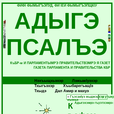
ФИФI ФЫМЫГЪЭПУД, ФИ IЕЙ ФЫМЫГЪЭПЩКIУ
АДЫГЭ
ПСАЛЪЭ
КъБР-м И ПАРЛАМЕНТЫМРЭ ПРАВИТЕЛЬСТВЭМРЭ Я ГАЗЕТ
ГАЗЕТА ПАРЛАМЕНТА И ПРАВИТЕЛЬСТВА КБР
Нэхъыщхьэхэр
Лэжьакlуэхэр
Тхыгъэхэр
Хъыбарегъащlэ
Тхыдэ
Дал Амир и махуэ
«
ГъэсакIуэ жыджэрхэр утык
къохьэ
К
Адыгэхэмрэ гъуэтхэмрэ