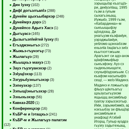
зэрыщыIэр къатщIэ-
Дин Iуэху
(102)
ри, декIуэлIащ. 1995
ДифI догъэлъапIэ
(288)
гъэм а гупым
сыхагъэхьащ.
Дунейм щыхъыбархэр
(248)
ИужькIэ, 1999 гъэм,
Дунеймрэ дэрэ
(2)
«Кабардинка»-м
сыкъыщыфэу
Дунейпсо Адыгэ Хасэ
(1)
щIэздзащ. Ди
Дыгъуасэ
(165)
унагъуэм къэфакIуи,
ДызыгъэпIейтей Iуэху
(6)
уэрэджыIакIуи,
уеблэмэ щэнхабзэм
Егъэджэныгъэ
(272)
ехьэлIа IэщIагъэ зиIэ
Жыжьэ-гъунэгъу
(73)
къытхэттэкъым.
Арагъэнт си адэ-анэ
Жылагъуэ
(28)
щIафIэмыфIыр
Жьыщхьэ махуэ
(13)
сыкъэфэну. Ауэ сэ
сыдихьэхыщати,
Зауэ гъуэгуанэхэр
(2)
схухыфIэдзакъым. С
ЗэIущIэхэр
(113)
къафэм насыпыфIэ
ЗэгурыIуэныгъэхэр
(3)
сещI, — жеIэ Мадинэ
Мадинэ и лэжьыгъэр
Зэпеуэхэр
(137)
фIыуэ щIилъагъу
ЗэпыщIэныгъэхэр
(28)
щхьэусыгъуэхэм
Зэхыхьэхэр
(56)
ящыщщ ансамблыр
гуапэу зэрызэхэтыр.
Кавказ-2020
(1)
ИкIи, зэрыжиIэмкIэ, а
Конференцхэр
(16)
нэхъыбэу зи фIыщIэ
ансамблым и
КъБР-м и Iэтащхьэ
(241)
унафэщI Атэбий
КъБР-м и Жылагъуэ палатэм
Игорщ. Гупыр куэдрэ
(12)
гъуэгу зэдытехьащ,