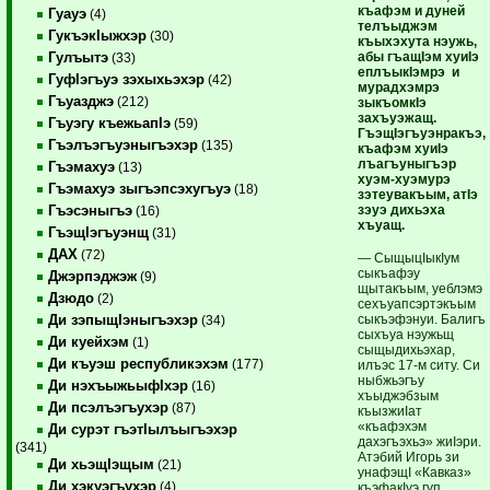
къафэм и дуней
Гуауэ
(4)
телъыджэм
ГукъэкIыжхэр
(30)
къыхэхута нэужь,
абы гъащIэм хуиIэ
Гулъытэ
(33)
еплъыкIэмрэ и
ГуфIэгъуэ зэхыхьэхэр
(42)
мурадхэмрэ
Гъуазджэ
(212)
зыкъомкIэ
захъуэжащ.
Гъуэгу къежьапIэ
(59)
ГъэщIэгъуэнракъэ,
Гъэлъэгъуэныгъэхэр
(135)
къафэм хуиIэ
лъагъуныгъэр
Гъэмахуэ
(13)
хуэм-хуэмурэ
Гъэмахуэ зыгъэпсэхугъуэ
(18)
зэтеувакъым, атIэ
зэуэ дихьэха
Гъэсэныгъэ
(16)
хъуащ.
ГъэщIэгъуэнщ
(31)
ДАХ
(72)
— СыщыцIыкIум
сыкъафэу
Джэрпэджэж
(9)
щытакъым, уеблэмэ
Дзюдо
(2)
сехъуапсэртэкъым
сыкъэфэнуи. Балигъ
Ди зэпыщIэныгъэхэр
(34)
сыхъуа нэужьщ
Ди куейхэм
(1)
сыщыдихьэхар,
Ди къуэш республикэхэм
(177)
илъэс 17-м ситу. Си
ныбжьэгъу
Ди нэхъыжьыфIхэр
(16)
хъыджэбзым
Ди псэлъэгъухэр
(87)
къызжиIат
«къафэхэм
Ди сурэт гъэтIылъыгъэхэр
дахэгъэхьэ» жиIэри.
(341)
Атэбий Игорь зи
Ди хьэщIэщым
(21)
унафэщI «Кавказ»
Ди хэкуэгъухэр
(4)
къэфакIуэ гуп