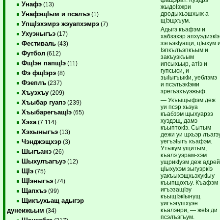
Унафэ
(13)
жыдоIэжри
дродыхьэшхыж а
УнафэщIым и псалъэ
(1)
щIэщхъум.
УпщIэхэмрэ жэуапхэмрэ
(7)
Адыгэ къафэм и
Ухуэныгъэ
(17)
хабзэхэр апхуэдизкIэ
зэгъэкIуащи, цIыхум 
Фестиваль
(43)
Iэпкълъэпкъым и
Футбол
(612)
закъуэкъым
ФщIэн папщIэ
(11)
ипсыхьыр, атIэ и
гупсыси, и
Фэ фщIэрэ
(8)
зыIыгъыкIи, уеблэмэ
Фэеплъ
(237)
и псэлъэкIэми
зрегъэхъуэжыф.
Хъуэхъу
(209)
— Укъыщыфэм деж
Хъыбар гуапэ
(239)
уи псэр хьэуа
ХъыбарегъащIэ
(65)
къабзэм щыхуарзэ
хуэдэщ, дамэ
Хэха
(7 114)
къыптокIэ. Сытым
Хэхыныгъэ
(13)
дежи уи щхьэр лъагэ
уегъэIыгъ къафэм.
Чэнджэщхэр
(3)
Утыкум ущитым,
Шыгъажэ
(26)
къалэ уэрам-хэм
Шыхулъагъуэ
(12)
ущрикIуэм деж адре
цIыхухэм зыгуэркIэ
ЩIэ
(75)
уакъыхэщхьэхукIыу
ЩIэныгъэ
(74)
къыпщохъу. Къафэм
игъэзащIэу
Щапхъэ
(99)
къыщIэкIынущ
Щикъухьащ адыгэр
уигъэгушхуэн
къалэнри, — жеIэ ди
дунеижьым
(34)
псэлъэгъум.