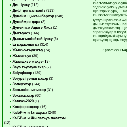
къегъэлъагъуэ къунак
Дин Iуэху
(112)
зэдгъэхъулIэну дызы
ДифI догъэлъапIэ
(313)
щIа зэрыхъур», — жаI
къызэгъэпэщакIуэхэм
Дунейм щыхъыбархэр
(248)
Iуэхур щрагъэжьа «
Дунеймрэ дэрэ
(2)
дыщызэхуэзэжын пап
Дунейпсо Адыгэ Хасэ
(1)
дызэхуипIалъэщ. ЩI
зэрагъэкIуар я нэгум
Дыгъуасэ
(166)
къыщибджыкIыфыну к
ДызыгъэпIейтей Iуэху
(6)
щыгъуэщ щыщыIэнур
Егъэджэныгъэ
(314)
Жыжьэ-гъунэгъу
Сурэтхэр
Къа
(74)
Жылагъуэ
(39)
Жьыщхьэ махуэ
(13)
Зауэ гъуэгуанэхэр
(2)
ЗэIущIэхэр
(139)
ЗэгурыIуэныгъэхэр
(3)
Зэпеуэхэр
(144)
ЗэпыщIэныгъэхэр
(31)
Зэхыхьэхэр
(60)
Кавказ-2020
(1)
Конференцхэр
(16)
КъБР-м и Iэтащхьэ
(248)
КъБР-м и Жылагъуэ палатэм
(12)