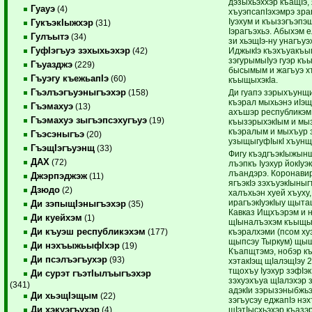
дэзыхьэххэр къащIэ,
Гуауэ
(4)
хъуэпсапIэхэмрэ зра
Iуэхум и къызэгъэпэ
ГукъэкIыжхэр
(31)
Iэрагъэхьэ. Абыхэм 
Гулъытэ
(34)
зи хьэщIэ-ну унагъуэ
ГуфIэгъуэ зэхыхьэхэр
ИджыкIэ къэхъуакъы
(42)
зэгурымыIуэ гуэр къ
Гъуазджэ
(229)
бысымым и жагъуэ х
Гъуэгу къежьапIэ
(60)
къыщыхэкIа.
Гъэлъэгъуэныгъэхэр
Ди гуапэ зэрыхъунщи
(158)
къэрал мыхьэнэ иIэщ
Гъэмахуэ
(13)
ахъшэр республикэм
Гъэмахуэ зыгъэпсэхугъуэ
(19)
къызэрыхэкIым и мыз
къэралым и мыхъур 
Гъэсэныгъэ
(20)
узыщыгуфIыкI хъунщ
ГъэщIэгъуэнщ
(33)
Фигу къэдгъэкIыжын
ДАХ
(72)
лъэпкъ Iуэхур йокIуэк
лъандэрэ. Коронавир
Джэрпэджэж
(11)
ягъэкIэ зэхъуэкIыны
Дзюдо
(2)
халъхьэн хуей хъуху
ирагъэкIуэкIыу щыта
Ди зэпыщIэныгъэхэр
(35)
Кавказ Ищхъэрэм и 
Ди куейхэм
(1)
щIыналъэхэм къыщым
Ди къуэш республикэхэм
къэралхэми (псом ху
(177)
щыпсэу Тыркум) щыщ
Ди нэхъыжьыфIхэр
(19)
Къапщтэмэ, нобэр к
Ди псэлъэгъухэр
(93)
хэтакIэщ щIалэщIэу 2
тщохъу Iуэхур зэфIэк
Ди сурэт гъэтIылъыгъэхэр
зэхуэхъуа щIалэхэр 
(341)
адэкIи зэрызэныбжь
Ди хьэщIэщым
(22)
зэгъусэу еджапIэ н
Ди хэкуэгъухэр
щIэтIысхьэхэр къазэ
(4)