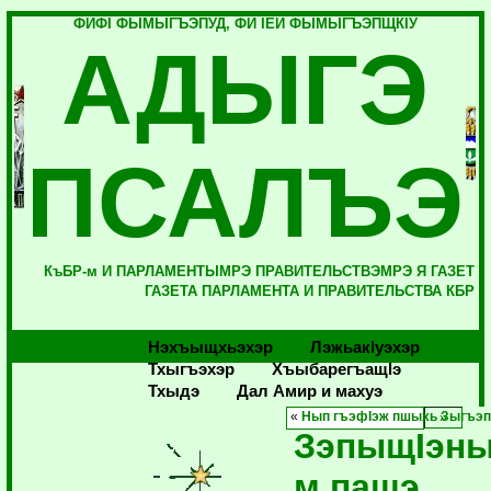
ФИФI ФЫМЫГЪЭПУД, ФИ IЕЙ ФЫМЫГЪЭПЩКIУ
АДЫГЭ
ПСАЛЪЭ
КъБР-м И ПАРЛАМЕНТЫМРЭ ПРАВИТЕЛЬСТВЭМРЭ Я ГАЗЕТ
ГАЗЕТА ПАРЛАМЕНТА И ПРАВИТЕЛЬСТВА КБР
Нэхъыщхьэхэр
Лэжьакlуэхэр
Тхыгъэхэр
Хъыбарегъащlэ
Тхыдэ
Дал Амир и махуэ
«
Нып гъэфIэж пшыхь
Зыгъэп
ЗэпыщIэны
м пащэ