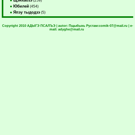
Щэнхабзэ
(259)
Юбилей
(454)
Япэу тыдодзэ
(5)
Copyright 2010 АДЫГЭ ПСАЛЪЭ | autor:
Пщыбыхь Рустам:
comik-07@mail.ru
| e-
mail:
adyghe@mail.ru