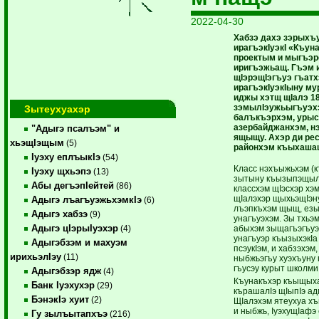
2022-04-30
Хабзэ дахэ зэрыхъ
ирагъэкIуэкI «Къун
проектым и мыгъэ
иригъэжьащ. Гъэм 
щIэрэщIэгъуэ гъат
ирагъэкIуэкIыну му
иджы хэтщ щIалэ 1
зэмылIэужьыгъуэхэ
Зытеухуахэр
балъкъэрхэм, урыс
азербайджанхэм, н
"Адыгэ псалъэм" и
ящыщу. Ахэр ди ре
хьэщIэщым
(5)
районхэм къыхаша
Iуэху еплъыкIэ
(54)
Класс нэхъыжьхэм (
Iуэху щхьэпэ
(13)
зытыну къызыпэщылъ
Абы дегъэпIейтей
(86)
классхэм щIэсхэр хэ
щIалэхэр щыхьэщIэн
Адыгэ лъагъуэжьхэмкIэ
(6)
лъэпкъхэм щыщ, езы
Адыгэ хабзэ
(9)
унагъуэхэм. Зы тхьэма
Адыгэ цIэрыIуэхэр
абыхэм зыщагъэгъуэ
(4)
унагъуэр къызыхэкIа
Адыгэбзэм и махуэм
псэукIэм, и хабзэхэм
ирихьэлIэу
(11)
ныбжьэгъу хуэхъуну 
гъусэу курыт школми
Адыгэбзэр ядж
(4)
Къунакъхэр къыщыха
Банк Iуэхухэр
(29)
кърашалIэ щIыпIэ ад
БэнэкIэ хуит
(2)
ЩIалэхэм ятеухуа хъ
и ныбжь, IуэхущIафэ
Гу зылъытапхъэ
(216)