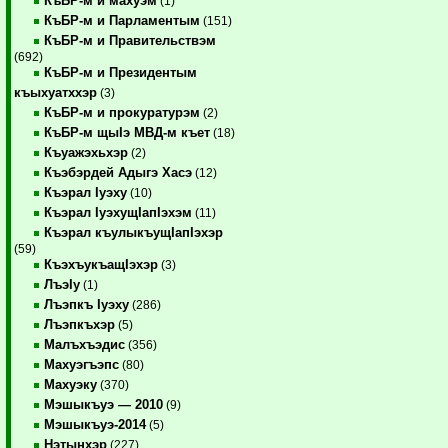
КъБР-м и махуэм
(1)
КъБР-м и Парламентым
(151)
КъБР-м и Правительствэм
(692)
КъБР-м и Президентым
къыхуатххэр
(3)
КъБР-м и прокуратурэм
(2)
КъБР-м щыIэ МВД-м къет
(18)
Къуажэхьхэр
(2)
Къэбэрдей Адыгэ Хасэ
(12)
Къэрал Iуэху
(10)
Къэрал IуэхущIапIэхэм
(11)
Къэрал къулыкъущIапIэхэр
(59)
КъэхъукъащIэхэр
(3)
ЛъэIу
(1)
Лъэпкъ Iуэху
(286)
Лъэпкъхэр
(5)
Малъхъэдис
(356)
Махуэгъэпс
(80)
Махуэку
(370)
Мэшыкъуэ — 2010
(9)
Мэшыкъуэ-2014
(5)
Нэтынхэр
(227)