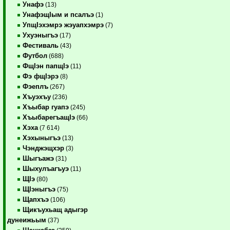
Унафэ
(13)
УнафэщIым и псалъэ
(1)
УпщIэхэмрэ жэуапхэмрэ
(7)
Ухуэныгъэ
(17)
Фестиваль
(43)
Футбол
(688)
ФщIэн папщIэ
(11)
Фэ фщIэрэ
(8)
Фэеплъ
(267)
Хъуэхъу
(236)
Хъыбар гуапэ
(245)
ХъыбарегъащIэ
(66)
Хэха
(7 614)
Хэхыныгъэ
(13)
Чэнджэщхэр
(3)
Шыгъажэ
(31)
Шыхулъагъуэ
(11)
ЩIэ
(80)
ЩIэныгъэ
(75)
Щапхъэ
(106)
Щикъухьащ адыгэр
дунеижьым
(37)