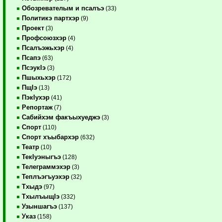
Обозревателым и псалъэ
(33)
Политикэ партхэр
(9)
Проект
(3)
Профсоюзхэр
(4)
Псалъэжьхэр
(4)
Псапэ
(63)
ПсэукIэ
(3)
Пшыхьхэр
(172)
ПщIэ
(13)
ПэкIухэр
(41)
Репортаж
(7)
Сабийхэм факъыхуеджэ
(3)
Спорт
(110)
Спорт хъыбархэр
(632)
Театр
(10)
ТекIуэныгъэ
(128)
Телеграммэхэр
(3)
Теплъэгъуэхэр
(32)
Тхыдэ
(97)
ТхылъыщIэ
(332)
Узыншагъэ
(137)
Указ
(158)