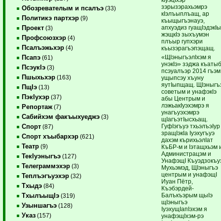
зэрызэрахьэмрэ
Обозревателым и псалъэ
(33)
кIэлъыплъащ, ар
Политикэ партхэр
(9)
къыщыгъэнауэ,
апхуэдиз гуащIэдэкI
Проект
(3)
жэщкIэ зыхъумэн
Профсоюзхэр
(4)
плъыр гупхэри
Псалъэжьхэр
(4)
къызэрагъэпэщащ.
«ЩIэныгъэлIхэм я
Псапэ
(61)
унэкIэ» зэджа къаты
ПсэукIэ
(3)
псэуалъэр 2014 гъэм
Пшыхьхэр
(163)
ущыпсэу хъуну
яутIыпщащ. ЩIэныгъ
ПщIэ
(13)
советым и унафэкIэ
ПэкIухэр
(37)
абы Центрым и
лэжьакIуэхэмрэ я
Репортаж
(7)
унагъуэхэмрэ
Сабийхэм факъыхуеджэ
(3)
щIагъэтIысхьащ.
ГуфIэгъуэ тхьэлъэIур
Спорт
(87)
зращIэкIа Iуэхугъуэ
Спорт хъыбархэр
(621)
дахэм кърихьэлIат
Театр
(9)
КъБР-м и Iэтащхьэм 
Администрацэм и
ТекIуэныгъэ
(127)
УнафэщI Къуэдзокъу
Телеграммэхэр
(3)
Мухьэмэд, ЩIэныгъэ
центрым и унафэщI
Теплъэгъуэхэр
(32)
Иуан Пётр,
Тхыдэ
(84)
Къэбэрдей-
Балъкъэрым щыIэ
ТхылъыщIэ
(319)
щIэныгъэ
Узыншагъэ
(128)
IуэхущIапIэхэм я
Указ
(157)
унафэщIхэм-рэ