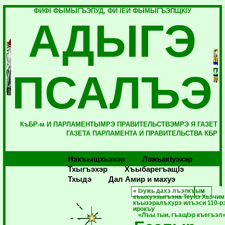
ФИФI ФЫМЫГЪЭПУД, ФИ IЕЙ ФЫМЫГЪЭПЩКIУ
АДЫГЭ
ПСАЛЪЭ
КъБР-м И ПАРЛАМЕНТЫМРЭ ПРАВИТЕЛЬСТВЭМРЭ Я ГАЗЕТ
ГАЗЕТА ПАРЛАМЕНТА И ПРАВИТЕЛЬСТВА КБР
Нэхъыщхьэхэр
Лэжьакlуэхэр
Тхыгъэхэр
Хъыбарегъащlэ
Тхыдэ
Дал Амир и махуэ
«
Iэужь дахэ лъэпкъым
къыхуэзыгъэна Теунэ Хьэчим
къызэралъхурэ илъэси 110-р
ирокъу
«Лъы тыи, гъащIэр къегъэл