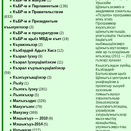
КъБР-м и махуэм
(1)
Урысейм
КъБР-м и Парламентым
(136)
ЩIэныгъэхэмкIэ и
академием зэхилъхь
КъБР-м и Правительствэм
«ПсэупIэ» программ
(633)
ипкъ иткIэ.
КъБР-м и Президентым
Программэр
къыхуатххэр
(3)
яхуэгъэпсат
щIэныгъэм пыщIа,
КъБР-м и прокуратурэм
(2)
унагъуэщIэу тIысыжа
КъБР-м щыIэ МВД-м къет
(18)
IэщIагъэлI
ныбжьыщIэхэмрэ
Къуажэхьхэр
(2)
щIэныгъэхутэхэмрэ
Къэбэрдей Адыгэ Хасэ
(12)
икIи ар гъэзэщIэным
илъэсищ (2011 — 20
Къэрал Iуэху
(9)
гъэхэр) хухахат.
Къэрал IуэхущIапIэхэм
(11)
Къыхэгъэщын хуейщ
Къэрал къулыкъущIапIэхэр
Къэбэрдей-
(59)
Балъкъэрым щыIэ
КъэхъукъащIэхэр
(3)
ЩIэныгъэ центрым и
унафэщIхэм а
ЛъэIу
(1)
проектыр зыхуей
Лъэпкъ Iуэху
(281)
хуэзэным
лэжьыгъэшхуэ
Лъэпкъхэр
(5)
зэрыхалъхьар.
Малъхъэдис
(326)
Зэхьэзэхуэхэр
къызэрагъэпэщащ,
Махуэгъэпс
(79)
ухуакIуэхэм
Махуэку
(369)
зэгурыIуэныгъэхэр
Мэшыкъуэ — 2010
(9)
мызэ-мытIэу
иращIылIащ,
Мэшыкъуэ-2014
(5)
ухуэныгъэмрэ пэш
Нэтынхэр
(227)
кIуэцIхэр