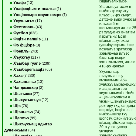
IэщIагъэлIхэмрэ.
Унафэ
(13)
Унэ зыгъуэтахэм я
УнафэщIым и псалъэ
(1)
ныбжьыр ику иту
УпщIэхэмрэ жэуапхэмрэ
(7)
илъэс 37-рэ хъурт,
дэтхэнэ зыри хунэса
Ухуэныгъэ
(17)
илъэси 5-м
Фестиваль
(43)
щегъэжьауэ илъэс 25
рэ хуэдизкIэ IэнатIэм
Футбол
(628)
пэрытыну. Есэп
ФщIэн папщIэ
(11)
щIэныгъэхутэхэм
гушыIэу зэрыжаIэщи,
Фэ фщIэрэ
(8)
псэуалъэ зратахэр
Фэеплъ
(243)
зэрылэжьа илъэс
Хъуэхъу
(217)
бжыгъэр псори
зэхэплъхьэмэ, илъэс
Хъыбар гуапэ
(239)
418-рэ ирокъу.
ХъыбарегъащIэ
(65)
Ухуэныгъэр
Хэха
(7 230)
лъэужьыншэу
къэнакъым. Абы
Хэхыныгъэ
(13)
хуабжьу мыхьэнэшху
Чэнджэщхэр
(3)
иIащ щIэныгъэм
зиужьынымкIэ. Нобэ
Шыгъажэ
(27)
«ЩIэныгъэлIхэм я
Шыхулъагъуэ
(12)
унэм» щIэныгъэхэмкI
доктору тху, кандида
ЩIэ
(76)
пщыкIуз, IэщIагъэлI
ЩIэныгъэ
(74)
ныбжьыщIэу тху
Щапхъэ
(99)
щопсэу. Сабийуэ 28-
щIэсщ, абыхэм ящы
Щикъухьащ адыгэр
20-р унагъуэхэр
дунеижьым
(34)
унэщIэм
зэрыIэпхъуэжрэ