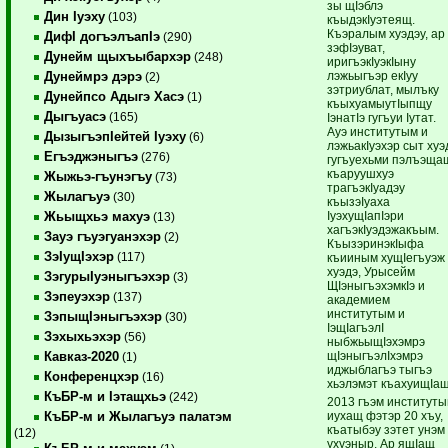
зы щIэблэ
Дин Iуэху
(103)
къыдэкIуэтеящ.
Къэралым хуэдэу, ар
ДифI догъэлъапIэ
(290)
зэфIэуват,
Дунейм щыхъыбархэр
(248)
иригъэкIуэкIыну
лэжьыгъэр екIуу
Дунеймрэ дэрэ
(2)
зэтриублат, мылъку
Дунейпсо Адыгэ Хасэ
(1)
къыхуамыутIыпщу
Дыгъуасэ
(165)
IэнатIэ гугъуи Iутат.
Ауэ институтым и
ДызыгъэпIейтей Iуэху
(6)
лэжьакIуэхэр сыт хуэ
Егъэджэныгъэ
(276)
гугъуехьми пэлъэща
къаруушхуэ
Жыжьэ-гъунэгъу
(73)
трагъэкIуадэу
Жылагъуэ
(30)
къызэIуаха
IуэхущIапIэри
Жьыщхьэ махуэ
(13)
хагъэкIуэдэжакъым.
Зауэ гъуэгуанэхэр
(2)
КъызэринэкIыфа
ЗэIущIэхэр
(117)
къииным хущIегъуэж
хуэдэ, Урысейм
ЗэгурыIуэныгъэхэр
(3)
ЩIэныгъэхэмкIэ и
Зэпеуэхэр
(137)
академием
институтым и
ЗэпыщIэныгъэхэр
(30)
IэщIагъэлI
Зэхыхьэхэр
(56)
ныбжьыщIэхэмрэ
щIэныгъэлIхэмрэ
Кавказ-2020
(1)
иджыблагъэ тыгъэ
Конференцхэр
(16)
хьэлэмэт къахуищIащ
КъБР-м и Iэтащхьэ
(242)
2013 гъэм институт
иухащ фэтэр 20 хъу,
КъБР-м и Жылагъуэ палатэм
къатыбэу зэтет унэм
(12)
ухуэныр. Ар ящIащ