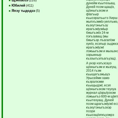
Щэнхабзэ
(226)
дунейм къытехьащ.
Юбилей
(411)
Дуней псом щащIэ,
щIэныгъэхэм и
Япэу тыдодзэ
(5)
фIагъыр
къызэралъытэ Хирш
жыпхъэмкIэ уеплъмэ
къэхутэныгъэу
ирагъэкIуэкIыр
бжыгъэкIэ 24-м
пэгъэуващ (мы
бжыгъэр лъагапIэм
хуеIэ, есэпыр зыджх
ирагъэкIуэкI
лэжьыгъэм и мыхьэн
зэрыиныр
къэзыгъэлъагъуэщ).
А унэр нэгъэсауэ
щIэныгъэм и жьэгущ.
2014 гъэм
къыщегъэжьауэ
Урысейми хамэ
къэралхэми
къыщыдэкI, есэп
щIэныгъэхэм теухуа
журнал цIэрыIуэхэм
лэжьыгъэ 600-м щIиг
къытехуащ. Дуней
псом щрагъэкIуэкI ес
къэхутэныгъэхэр
псори
къызэщIэпкъуэжрэ