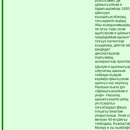
ухэплъэжмэ, ди
щIэныгъэлIхэм я
IэдакъэщIэкIхэр 1400
щIигъурэ
къыщагъэсэбэпащ,
тегъэщIапIэ ящIащ.
Абы къищынэмыщIау
зи гугъу тщIы унэм
щыпсэухэм я щIэныг
гуащIэдэкIым щыхьэт
техъуэ патентхэр
къыдахащ, доктор ик
кандидат
диссертацэхэр
пхагъэкIащ,
аспирантхэр яунэтIа
ЦIыхум и щыIэныгъэ
зэIузэпэщ щIыным
текIуадэ къарум
кърикIуэ фIыгъуэхэм
щапхъэ нэс яхуохъу
Налшык къалэ дэт
«ЩIэныгъэхэлIхэм я
унэр». Насыпщ
щхьэегъэзыпIэ уиIэу,
уи псэуалъэ
зэгъэпэщауэ фIыуэ
плъагъу IэнатIэм
упэрытыныр. Унэм с
мелуан 40-м щIигъу
текIуэдащ. Къапщтэм
Мэзкуу и зы хьэблэфI