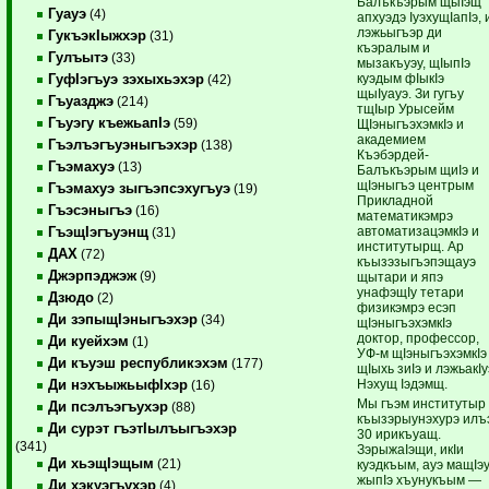
Балъкъэрым щыIэщ
Гуауэ
(4)
апхуэдэ IуэхущIапIэ, 
лэжьыгъэр ди
ГукъэкIыжхэр
(31)
къэралым и
Гулъытэ
(33)
мызакъуэу, щIыпIэ
куэдым фIыкIэ
ГуфIэгъуэ зэхыхьэхэр
(42)
щыIуауэ. Зи гугъу
Гъуазджэ
(214)
тщIыр Урысейм
Гъуэгу къежьапIэ
(59)
ЩIэныгъэхэмкIэ и
академием
Гъэлъэгъуэныгъэхэр
(138)
Къэбэрдей-
Гъэмахуэ
(13)
Балъкъэрым щиIэ и
щIэныгъэ центрым
Гъэмахуэ зыгъэпсэхугъуэ
(19)
Прикладной
Гъэсэныгъэ
(16)
математикэмрэ
автоматизацэмкIэ и
ГъэщIэгъуэнщ
(31)
институтырщ. Ар
ДАХ
(72)
къызэзыгъэпэщауэ
Джэрпэджэж
(9)
щытари и япэ
унафэщIу тетари
Дзюдо
(2)
физикэмрэ есэп
Ди зэпыщIэныгъэхэр
(34)
щIэныгъэхэмкIэ
доктор, профессор,
Ди куейхэм
(1)
УФ-м щIэныгъэхэмкIэ
Ди къуэш республикэхэм
(177)
щIыхь зиIэ и лэжьакIу
Нэхущ Iэдэмщ.
Ди нэхъыжьыфIхэр
(16)
Мы гъэм институтыр
Ди псэлъэгъухэр
(88)
къызэрыунэхурэ илъ
Ди сурэт гъэтIылъыгъэхэр
30 ирикъуащ.
(341)
ЗэрыжаIэщи, икIи
Ди хьэщIэщым
(21)
куэдкъым, ауэ мащIэ
жыпIэ хъунукъым —
Ди хэкуэгъухэр
(4)