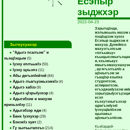
Есэпыр
зыджхэр
2022-04-23
ЗэрытщIэщи,
мэлыжьыхь мазэм 
пэщIэдзэм хуозэ
Есэпыр зыджхэм я
Зытеухуахэр
махуэр. Дунейпсо
махуэгъэпсым
"Адыгэ псалъэм" и
«плъыжьу»
къыщыхэмыгъэща
хьэщIэщым
(5)
и, ехьэжьауэ
Iуэху еплъыкIэ
(50)
ямыгъэмахуэшхуэ
, ар ягъэлъапIэ а
Iуэху щхьэпэ
(11)
щIэныгъэм зи
Абы дегъэпIейтей
(84)
гъащIэр езыпха
студентхэм,
Адыгэ лъагъуэжьхэмкIэ
(4)
аспирантхэм,
Адыгэ хабзэ
(9)
егъэджакIуэхэм икIи
Адыгэ цIэрыIуэхэр
(4)
зэрыгурыIуэгъуэщи
есэп
Адыгэбзэм и махуэм
къэхутэныгъэхэр
ирихьэлIэу
(11)
щрагъэкIуэкI
IуэхущIапIэхэм
Адыгэбзэр ядж
(4)
щылажьэ
Банк Iуэхухэр
(29)
щIэныгъэлIхэм.
БэнэкIэ хуит
(2)
Къэбэрдей-
Гу зылъытапхъэ
(214)