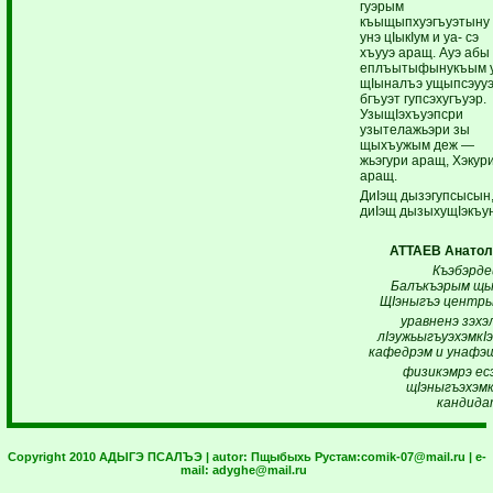
гуэрым
къыщыпхуэгъуэтыну
унэ цIыкIум и уа- сэ
хъууэ аращ. Ауэ абы
еплъытыфынукъым 
щIыналъэ ущыпсэуу
бгъуэт гупсэхугъуэр.
УзыщIэхъуэпсри
узытелажьэри зы
щыхъужым деж —
жьэгури аращ, Хэкур
аращ.
ДиIэщ дызэгупсысын
диIэщ дызыхущIэкъун
АТТАЕВ Анатол
Къэбэрде
Балъкъэрым щы
ЩIэныгъэ центр
уравненэ зэхэ
лIэужьыгъуэхэмкIэ
кафедрэм и унафэщ
физикэмрэ ес
щI
эныгъэхэмк
кандида
Copyright 2010 АДЫГЭ ПСАЛЪЭ | autor:
Пщыбыхь Рустам:
comik-07@mail.ru
| e-
mail:
adyghe@mail.ru