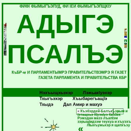
ФИФI ФЫМЫГЪЭПУД, ФИ IЕЙ ФЫМЫГЪЭПЩКIУ
АДЫГЭ
ПСАЛЪЭ
КъБР-м И ПАРЛАМЕНТЫМРЭ ПРАВИТЕЛЬСТВЭМРЭ Я ГАЗЕТ
ГАЗЕТА ПАРЛАМЕНТА И ПРАВИТЕЛЬСТВА КБР
Нэхъыщхьэхэр
Лэжьакlуэхэр
Тхыгъэхэр
Хъыбарегъащlэ
Тхыдэ
Дал Амир и махуэ
«
Къэбэрдей-Балъкъэрым и
Iэтащхьэ КIуэкIуэ Казбек
Рэмэдан мазэ лъапIэм
зэрыщIидзэм теухуа и хъуэх
«
ЛIыхъужьхэр я щапхъэ