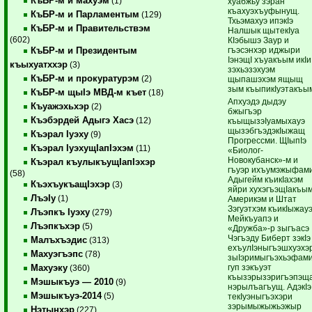
КъБР-м и махуэм
(1)
хуабжьу зэран
къахуэхъуфынущ.
КъБР-м и Парламентым
(129)
Тхьэмахуэ ипэкIэ
КъБР-м и Правительствэм
Налшык щытекIуа
(602)
КIэбышэ Заур и
гъэсэнхэр иджыри
КъБР-м и Президентым
IэнэщI хъуакъым икIи
къыхуатххэр
(3)
зэхьэзэхуэм
КъБР-м и прокуратурэм
(2)
щыпашэхэм ящыщ
зым къыпикIуэтакъы
КъБР-м щыIэ МВД-м къет
(18)
Апхуэдэ дыдэу
Къуажэхьхэр
(2)
бжыгъэр
Къэбэрдей Адыгэ Хасэ
(12)
къыщызэIуамыхауэ
щызэбгъэдэкIыжащ
Къэрал Iуэху
(9)
Прогрессми. ЩIыпIэ
Къэрал IуэхущIапIэхэм
(11)
«Биолог-
Новокубанск»-м и
Къэрал къулыкъущIапIэхэр
гъуэр ихъумэжыфами
(58)
Адыгейм къикIахэм
КъэхъукъащIэхэр
(3)
яйри хухэгъэщIакъым
ЛъэIу
(1)
Америкэм и Штат
Зэгуэтхэм къикIыжау
Лъэпкъ Iуэху
(279)
Мейкъуапэ и
Лъэпкъхэр
(5)
«Дружба»-р зыгъасэ
Чэгъэду Биберт зэкIэ
Малъхъэдис
(313)
ехъулIэныгъэшхуэхэ
Махуэгъэпс
(78)
зыIэримыгъэхьэфами
гуп зэкъуэт
Махуэку
(360)
къызэрызэригъэпэщ
Мэшыкъуэ — 2010
(9)
нэрылъагъущ. АдэкIэ
Мэшыкъуэ-2014
(5)
текIуэныгъэхэри
зэрымыжыжьэжыр
Нэтынхэр
(227)