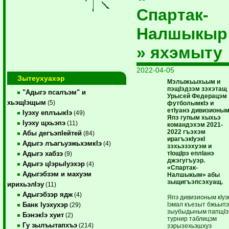
Спартак-
Налшыкыр
» яхэмыту
2022-04-05
Зытеухуахэр
Мэлыжьыхьым и
пэщIэдзэм зэхэтащ
"Адыгэ псалъэм" и
Урысей Федерацэм
хьэщIэщым
(5)
футболымкIэ и
етIуанэ дивизионым
Iуэху еплъыкIэ
(49)
Япэ гупым хыхьэ
Iуэху щхьэпэ
(11)
командэхэм 2021-
2022 гъэхэм
Абы дегъэпIейтей
(84)
ирагъэкIуэкI
Адыгэ лъагъуэжьхэмкIэ
(4)
зэхьэзэхуэм и
тIощIрэ еплIанэ
Адыгэ хабзэ
(9)
джэгугъуэр.
Адыгэ цIэрыIуэхэр
(4)
«Спартак-
Адыгэбзэм и махуэм
Налшыкым» абы
зыщигъэпсэхуащ.
ирихьэлIэу
(11)
Адыгэбзэр ядж
(4)
Япэ дивизионым кIуэ
Iэмал къезыт бжьып
Банк Iуэхухэр
(29)
зыубыдыным папщIэ
БэнэкIэ хуит
(2)
турнир таблицэм
Гу зылъытапхъэ
(214)
зэрызехьэшхуэ