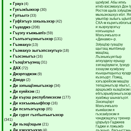
щокIуэкI. Абы ипкъ
Гуауэ
(4)
иткIэ вэсэмахуэ Дон I
ГукъэкIыжхэр
(30)
Ростов щыIа зэIущIэ
мыхьэнэшхуэ иIэт. Я
Гулъытэ
(33)
увыпIэр зыIыгъ щIып
ГуфIэгъуэ зэхыхьэхэр
(42)
СКА-м къригъэблэгъ
и хьэрхуэрэгъу
Гъуазджэ
(208)
нэхъыщхьэ
Гъуэгу къежьапIэ
(59)
Мэхъэчкъалэ и
Гъэлъэгъуэныгъэхэр
(131)
«Динамо»-р.
ЗэIущIэр гуащIэу
Гъэмахуэ
(13)
щытащ жыпIэныр
Гъэмахуэ зыгъэпсэхугъуэ
(18)
мащIэщ.
Гъэсэныгъэ
(16)
ЛъэныкъуитIыр
апхуэдизу ерыщу
ГъэщIэгъуэнщ
(31)
зэпэщIэувати, Iуэхур
ДАХ
(72)
зэзауэм хуэкIуэну
къыщыпщыхъу куэдр
Джэрпэджэж
(9)
къэхъурт. Пэжщ,
Дзюдо
(2)
хэгъэрейхэм мащIэу
тепщэныгъэр яIыгът,
Ди зэпыщIэныгъэхэр
(34)
арщхьэкIэ хьэщIэхэм 
Ди куейхэм
(1)
ебгъэрыкIуэныгъэхэ
Ди къуэш республикэхэм
(177)
хуабжьу шынагъуэт.
ЗэхэпщIэрт
Ди нэхъыжьыфIхэр
(16)
Мэхъэчкъалэ
Ди псэлъэгъухэр
(85)
къикIахэм я
гъэсакIуэхэм я
Ди сурэт гъэтIылъыгъэхэр
чэнджэщэгъу тренер
(341)
цIэрыIуэ Гаджиев
Ди хьэщIэщым
(21)
Гаджи и лэжьэкIэ
Ди хэкуэгъухэр
(4)
лъэщыр. Дагъыстэн