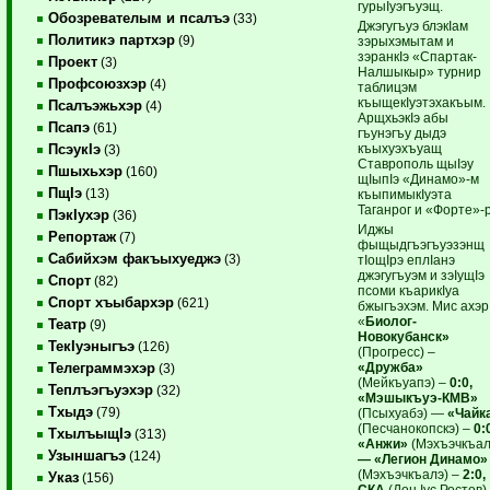
гурыIуэгъуэщ.
Обозревателым и псалъэ
(33)
Джэгугъуэ блэкIам
Политикэ партхэр
(9)
зэрыхэмытам и
зэранкIэ «Спартак-
Проект
(3)
Налшыкыр» турнир
Профсоюзхэр
(4)
таблицэм
къыщекIуэтэхакъым.
Псалъэжьхэр
(4)
АрщхьэкIэ абы
Псапэ
(61)
гъунэгъу дыдэ
къыхуэхъуащ
ПсэукIэ
(3)
Ставрополь щыIэу
Пшыхьхэр
(160)
щIыпIэ «Динамо»-м
ПщIэ
(13)
къыпимыкIуэта
Таганрог и «Форте»-р
ПэкIухэр
(36)
Иджы
Репортаж
(7)
фыщыдгъэгъуэзэнщ
Сабийхэм факъыхуеджэ
(3)
тIощIрэ еплIанэ
джэгугъуэм и зэIущIэ
Спорт
(82)
псоми къарикIуа
Спорт хъыбархэр
(621)
бжыгъэхэм. Мис ахэр
«
Биолог-
Театр
(9)
Новокубанск»
ТекIуэныгъэ
(126)
(Прогресс) –
«Дружба»
Телеграммэхэр
(3)
(Мейкъуапэ) –
0:0,
Теплъэгъуэхэр
(32)
«Мэшыкъуэ-КМВ»
Тхыдэ
(79)
(Псыхуабэ) —
«Чайк
(Песчанокопскэ) –
0:
ТхылъыщIэ
(313)
«Анжи»
(Мэхъэчкъал
Узыншагъэ
(124)
— «Легион Динамо»
(Мэхъэчкъалэ) –
2:0,
Указ
(156)
СКА
(Дон Iус Ростов)