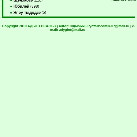
Щэнхабзэ
(210)
Юбилей
(398)
Япэу тыдодзэ
(5)
Copyright 2010 АДЫГЭ ПСАЛЪЭ | autor:
Пщыбыхь Рустам:
comik-07@mail.ru
| e-
mail:
adyghe@mail.ru