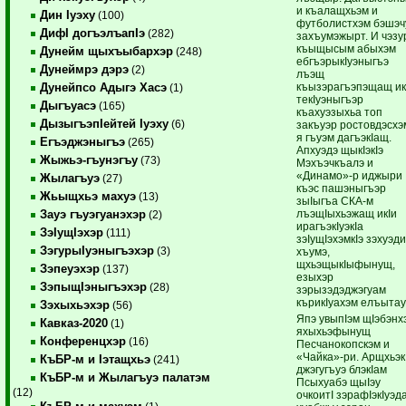
и къалащхьэм и
Дин Iуэху
(100)
футболистхэм бэшэч
ДифI догъэлъапIэ
(282)
захъумэжырт. И чэзу
къыщысым абыхэм
Дунейм щыхъыбархэр
(248)
ебгъэрыкIуэныгъэ
Дунеймрэ дэрэ
(2)
лъэщ
къызэрагъэпэщащ ик
Дунейпсо Адыгэ Хасэ
(1)
текIуэныгъэр
Дыгъуасэ
(165)
къахуэзыхьа топ
ДызыгъэпIейтей Iуэху
(6)
закъуэр ростовдэсхэ
я гъуэм дагъэкIащ.
Егъэджэныгъэ
(265)
Апхуэдэ щыкIэкIэ
Жыжьэ-гъунэгъу
(73)
Мэхъэчкъалэ и
«Динамо»-р иджыри
Жылагъуэ
(27)
къэс пашэныгъэр
Жьыщхьэ махуэ
(13)
зыIыгъа СКА-м
лъэщIыхьэжащ икIи
Зауэ гъуэгуанэхэр
(2)
ирагъэкIуэкIа
ЗэIущIэхэр
(111)
зэIущIэхэмкIэ зэхуэд
ЗэгурыIуэныгъэхэр
(3)
хъумэ,
щхьэщыкIыфынущ,
Зэпеуэхэр
(137)
езыхэр
ЗэпыщIэныгъэхэр
(28)
зэрызэдэджэгуам
кърикIуахэм елъытау
Зэхыхьэхэр
(56)
Япэ увыпIэм щIэбэнх
Кавказ-2020
(1)
яхыхьэфынущ
Конференцхэр
(16)
Песчанокопскэм и
«Чайка»-ри. Арщхьэк
КъБР-м и Iэтащхьэ
(241)
джэгугъуэ блэкIам
КъБР-м и Жылагъуэ палатэм
Псыхуабэ щыIэу
(12)
очкоитI зэрафIэкIуэд