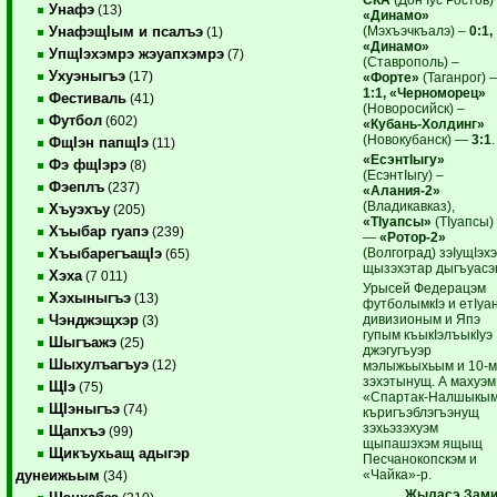
Унафэ
(13)
«Динамо»
(Мэхъэчкъалэ) –
0:1,
УнафэщIым и псалъэ
(1)
«Динамо»
УпщIэхэмрэ жэуапхэмрэ
(7)
(Ставрополь) –
Ухуэныгъэ
(17)
«Форте»
(Таганрог) 
1:1, «Черноморец»
Фестиваль
(41)
(Новоросийск) –
Футбол
(602)
«Кубань-Холдинг»
(Новокубанск) —
3:1
.
ФщIэн папщIэ
(11)
«ЕсэнтIыгу»
Фэ фщIэрэ
(8)
(ЕсэнтIыгу) –
Фэеплъ
(237)
«Алания-2»
(Владикавказ),
Хъуэхъу
(205)
«ТIуапсы»
(ТIуапсы)
Хъыбар гуапэ
(239)
—
«Ротор-2»
(Волгоград) зэIущIэх
ХъыбарегъащIэ
(65)
щызэхэтар дыгъуасэ
Хэха
(7 011)
Урысей Федерацэм
Хэхыныгъэ
(13)
футболымкIэ и етIуа
дивизионым и Япэ
Чэнджэщхэр
(3)
гупым къыкIэлъыкIуэ
Шыгъажэ
(25)
джэгугъуэр
Шыхулъагъуэ
(12)
мэлыжьыхьым и 10-
зэхэтынущ. А махуэм
ЩIэ
(75)
«Спартак-Налшыкы
ЩIэныгъэ
(74)
къригъэблэгъэнущ
зэхьэзэхуэм
Щапхъэ
(99)
щыпашэхэм ящыщ
Щикъухьащ адыгэр
Песчанокопскэм и
«Чайка»-р.
дунеижьым
(34)
Жыласэ Зами