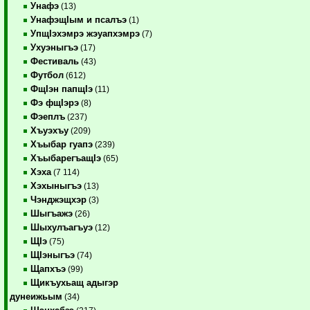
Унафэ
(13)
УнафэщIым и псалъэ
(1)
УпщIэхэмрэ жэуапхэмрэ
(7)
Ухуэныгъэ
(17)
Фестиваль
(43)
Футбол
(612)
ФщIэн папщIэ
(11)
Фэ фщIэрэ
(8)
Фэеплъ
(237)
Хъуэхъу
(209)
Хъыбар гуапэ
(239)
ХъыбарегъащIэ
(65)
Хэха
(7 114)
Хэхыныгъэ
(13)
Чэнджэщхэр
(3)
Шыгъажэ
(26)
Шыхулъагъуэ
(12)
ЩIэ
(75)
ЩIэныгъэ
(74)
Щапхъэ
(99)
Щикъухьащ адыгэр
дунеижьым
(34)