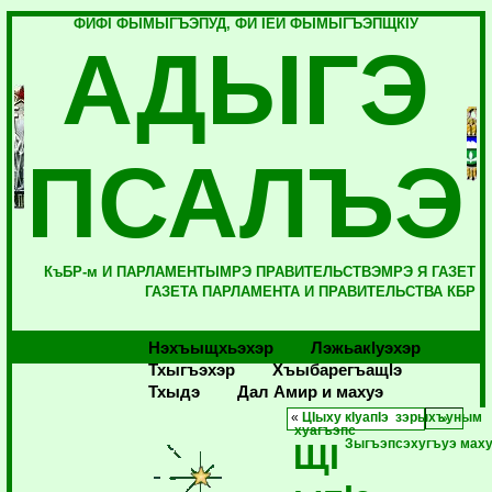
ФИФI ФЫМЫГЪЭПУД, ФИ IЕЙ ФЫМЫГЪЭПЩКIУ
АДЫГЭ
ПСАЛЪЭ
КъБР-м И ПАРЛАМЕНТЫМРЭ ПРАВИТЕЛЬСТВЭМРЭ Я ГАЗЕТ
ГАЗЕТА ПАРЛАМЕНТА И ПРАВИТЕЛЬСТВА КБР
Нэхъыщхьэхэр
Лэжьакlуэхэр
Тхыгъэхэр
Хъыбарегъащlэ
Тхыдэ
Дал Амир и махуэ
«
ЦIыху кIуапIэ зэрыхъуным
хуагъэпс
ЩI
Зыгъэпсэхугъуэ мах