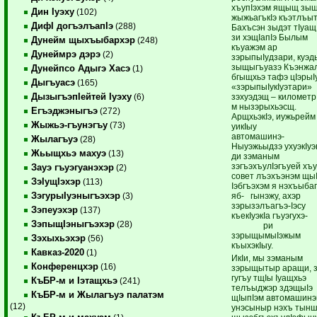
хъупIэхэм ящыщ зыщ
Дин Iуэху
(102)
жыжьагъкIэ къэтлъыт
ДифI догъэлъапIэ
(288)
Бахъсэн зыдэт тIуащ
зи хэщIапIэ Былым
Дунейм щыхъыбархэр
(248)
къуажэм ар
Дунеймрэ дэрэ
(2)
зэрыпыIудзари, куэд
зыщыгъуазэ Къэнжа
Дунейпсо Адыгэ Хасэ
(1)
бгыщхьэ тафэ цIэрыI
Дыгъуасэ
(165)
«зэрыпыIукIуэтари»
ДызыгъэпIейтей Iуэху
зэхуэдэщ – километр
(6)
м нызэрыхьэсщ.
Егъэджэныгъэ
(272)
АрщхьэкIэ, иужьрейм
Жыжьэ-гъунэгъу
(73)
уикIыу
автомашинэ- 
Жылагъуэ
(28)
Ныуэжьыдзэ ухуэкIу
Жьыщхьэ махуэ
(13)
ди зэманым
зэгъэхъулIэгъуей хъ
Зауэ гъуэгуанэхэр
(2)
совет лъэхъэнэм щы
ЗэIущIэхэр
(113)
Iэбгъэхэм я нэхъыба
ЗэгурыIуэныгъэхэр
яб- гынэжу, ахэр
(3)
зэрызэлъагъэ-Iэсу
Зэпеуэхэр
(137)
къекIуэкIа гъуэгу
ЗэпыщIэныгъэхэр
(28)
ри
зэрыщымыIэжым
Зэхыхьэхэр
(56)
къыхэкIыу.
Кавказ-2020
(1)
ИкIи, мы зэманым
Конференцхэр
(16)
зэрыщытыр аращи, 
гугъу тщIы Iуащхьэ
КъБР-м и Iэтащхьэ
(241)
телъыджэр здэщыIэ
КъБР-м и Жылагъуэ палатэм
щIыпIэм автомашинэ
(12)
унэсыныр нэхъ тын