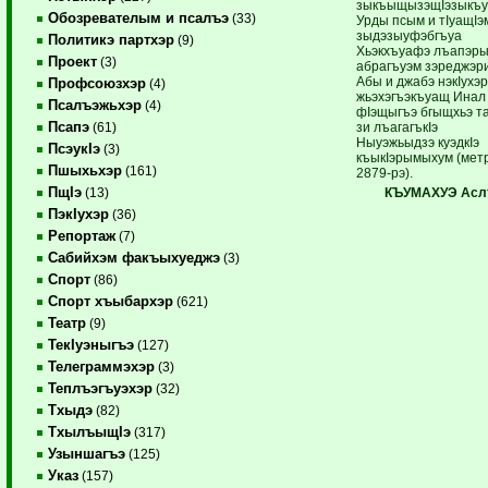
зыкъыщызэщIэзыкъу
Обозревателым и псалъэ
(33)
Урды псым и тIуащIэ
зыдэзыуфэбгъуа
Политикэ партхэр
(9)
Хьэкхъуафэ лъапэр
Проект
(3)
абрагъуэм зэреджэри
Абы и джабэ нэкIухэ
Профсоюзхэр
(4)
жьэхэгъэкъуащ Инал
Псалъэжьхэр
(4)
фIэщыгъэ бгыщхьэ т
Псапэ
зи лъагагъкIэ
(61)
Ныуэжьыдзэ куэдкIэ
ПсэукIэ
(3)
къыкIэрымыхум (мет
Пшыхьхэр
(161)
2879-рэ).
ПщIэ
КЪУМАХУЭ Асл
(13)
ПэкIухэр
(36)
Репортаж
(7)
Сабийхэм факъыхуеджэ
(3)
Спорт
(86)
Спорт хъыбархэр
(621)
Театр
(9)
ТекIуэныгъэ
(127)
Телеграммэхэр
(3)
Теплъэгъуэхэр
(32)
Тхыдэ
(82)
ТхылъыщIэ
(317)
Узыншагъэ
(125)
Указ
(157)