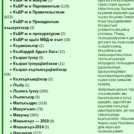
КъБР-м и махуэм
щызэбгъэхъулIэфыну
(1)
туристхэри щыхьэт
КъБР-м и Парламентым
(129)
зэрытехъуэу, Былым
КъБР-м и Правительствэм
къуажэм ищхьэкIэ щы
гъуэгу бгъунжу Гижги
(623)
псыр къыздижымкIэ
КъБР-м и Президентым
бгъурытым
къыхуатххэр
(3)
утемыплъэкъукIыу
КъБР-м и прокуратурэм
утетмэщ. Пэжщ,
(2)
лъэсырыкIуэхэм я де
КъБР-м щыIэ МВД-м къет
(18)
дэтхэнэ зы лъагъуэр
Къуажэхьхэр
(2)
гъэщIэгъуэнщ,
Iэгъуэблагъэм
Къэбэрдей Адыгэ Хасэ
(12)
зыкъыщызэкъуэзых
Къэрал Iуэху
(9)
теплъэгъуэхэри
апхуэдизу телъыджэ
Къэрал IуэхущIапIэхэм
(11)
удэзыхьэхщи,
Къэрал къулыкъущIапIэхэр
щызыхэпщIэмрэ
(59)
къызэрыпщыхъумрэ
КъэхъукъащIэхэр
(3)
гъуни нэзи зимыIэм
хуэдэщ.
ЛъэIу
(1)
ЗекIуэным дихьэх ту
Лъэпкъ Iуэху
(280)
«хъыжьэхэм» мы
Лъэпкъхэр
(5)
Iэшэлъашэм и гугъу
щащIкIэ, адыгэбзэм
Малъхъэдис
(319)
къыхэкIа нэгъуэщI
Махуэгъэпс
(78)
щIыпIэцIэхэри, ди гу
зэрыхъунщи,
Махуэку
(365)
къагъэсэбэп. Абыхэм
Мэшыкъуэ — 2010
(9)
ящыщ зыщ Ныуэжьы
Мэшыкъуэ-2014
деж ищхъэрэ
(5)
лъэныкъуэмкIэ
Нэтынхэр
(227)