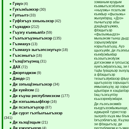
зэманым куэдым
Гуауэ
(4)
къамыгъэсэбэпыж
ГукъэкIыжхэр
(30)
«ныуэжь» псалъэм
къикIыр «фызыжь»
Гулъытэ
(33)
жыхуиIэрщ. «Дзэ»
ГуфIэгъуэ зэхыхьэхэр
(42)
пычыгъуэр абы
дэщIыдгъужмэ,
Гъуазджэ
(212)
фIэщыгъэр
Гъуэгу къежьапIэ
(59)
«фызыжьыдзэ»
Гъэлъэгъуэныгъэхэр
мыхьэнэм тынш дыд
(135)
зэрыхуэкIуэри
Гъэмахуэ
(13)
нэрылъагъущ. Ауэ
Гъэмахуэ зыгъэпсэхугъуэ
(18)
щыхъукIи, ди лъэпкъ
къекIуэкIыкIар
Гъэсэныгъэ
(16)
къэзыгъэнэIуэж
ГъэщIэгъуэнщ
(31)
дэтхэнэми и гупсысэ
хуигъэкIуапхъэщ, зи 
ДАХ
(72)
тщIы Iуащхьэр зыхуэ
Джэрпэджэж
(9)
а фIэщыгъэр
Дзюдо
тезыгъэIукIахэр фIыу
(2)
щыгъуазэу зэрыщыт
Ди зэпыщIэныгъэхэр
(34)
имызакъуэу, ар зэры
Ди куейхэм
(1)
щIыпIэри я хэщIапIэр
Iэщ гъэхъупIэу
Ди къуэш республикэхэм
(177)
къызэрекIуэкIари.
Ди нэхъыжьыфIхэр
(16)
Ди лъэхъэнэмкIэ
Ди псэлъэгъухэр
(87)
къедгъэзэкIыжынщи,
иджырей туристхэр
Ди сурэт гъэтIылъыгъэхэр
зыхуеIэ хъуа мы бгы
(341)
Iэгъуэблагъэр, Къуэ
Ди хьэщIэщым
(21)
зи фIэщыгъэу, ди
Ди хэкуэгъухэр
республикэм и гъэма
(4)