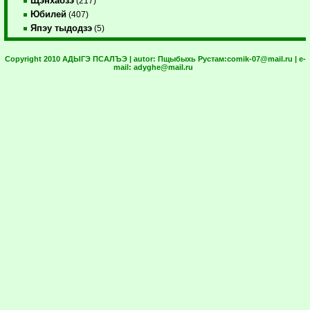
Щэнхабзэ
(217)
Юбилей
(407)
Япэу тыдодзэ
(5)
Copyright 2010 АДЫГЭ ПСАЛЪЭ | autor:
Пщыбыхь Рустам:
comik-07@mail.ru
| e-
mail:
adyghe@mail.ru