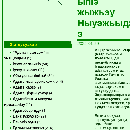
ыпIэ
жыжьэу
Ныуэжьыд
э
2022-01-29
Зытеухуахэр
А ц
Iэр зезыхьэ бгы
"Адыгэ псалъэм" и
(метр 2948-рэ и
хьэщIэщым
лъагагъщ) ди
(5)
республикэм и
Iуэху еплъыкIэ
(50)
Iуащхьэмахуэ
Iуэху щхьэпэ
(11)
щ
Iыналъэм итщ,
псыхэу Гижгитрэ
Абы дегъэпIейтей
(84)
Урдырэ
Адыгэ лъагъуэжьхэмкIэ
(4)
зыкъыщызэщ
Iакъу
къуэладжэхэм я
Адыгэ хабзэ
(9)
зэхуаку дэтщ.
Адыгэ цIэрыIуэхэр
(4)
Зэрызэщхьэщыха и
Адыгэбзэм и махуэм
лъэныкъуэк
Iэ, Гиж
Бахъсэн хохуэж, У
ирихьэлIэу
(11)
Гундэлэн холъэдэж
Адыгэбзэр ядж
(4)
Бгым зэреджэр,
Банк Iуэхухэр
(29)
зэрыгурыIуэгъуэщи,
БэнэкIэ хуит
(2)
адыгэбзэм
Гу зылъытапхъэ
къытехъукIащ. Ди
(214)