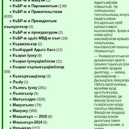
КъБР-м и махуэм
(1)
ядригъэкIуэкIа
КъБР-м и Парламентым
(136)
лэжьыгъэр. Ар
зэпкърыхауэ
КъБР-м и Правительствэм
тепсэлъыхьащ апхуэ
(633)
IэщIагъэлIым
КъБР-м и Президентым
бгъэдэлъын хуей
къыхуатххэр
щIэныгъэмрэ»
(3)
къалэнхэмрэ. Зухра 
КъБР-м и прокуратурэм
(2)
нэIэм щIэту
КъБР-м щыIэ МВД-м къет
(18)
школакIуэхэм иужькIэ
зэхалъхьащ
Къуажэхьхэр
(2)
къызэрыгуэкI хущхъу
Къэбэрдей Адыгэ Хасэ
(12)
лIэужьыгъуэ.
Къэрал Iуэху
(9)
— Университетым яп
дыщIыхьауэ арати,
Къэрал IуэхущIапIэхэм
(11)
гукъинэ тщыхъуа Iуэ
Къэрал къулыкъущIапIэхэр
хьэлэмэт куэдым
(59)
дыхэтащ, — жаIащ
КъэхъукъащIэхэр
школакIуэхэм. –
(3)
ДызыщIэса лекцэхэр
ЛъэIу
(1)
тфIэгъэщIэгъуэнащ,
Лъэпкъ Iуэху
(281)
музейми куэд
щытлъэгъуащ.
Лъэпкъхэр
(5)
ЖыпIэнурамэ, ди
Малъхъэдис
(326)
махуэр Iуэхугъуэ
гъэщIэгъуэн куэду
Махуэгъэпс
(79)
зэхэлъу екIуэкIащ.
Махуэку
(369)
ФIыщIэ ин яхудощI
Мэшыкъуэ — 2010
апхуэдэ Iуэхум
(9)
дыхэтыну Iэмал
Мэшыкъуэ-2014
(5)
къыдэзытахэми, я
Нэтынхэр
(227)
зэман