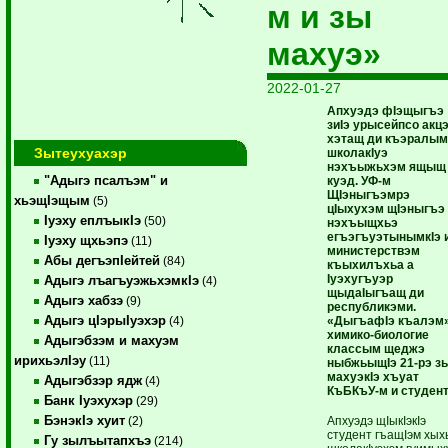
м и зы
махуэ»
2022-01-27
Апхуэдэ фIэщыгъэ
зиIэ урысейпсо акц
хэтащ ди къэралым
Зытеухуахэр
школакIуэ
нэхъыжьхэм ящыщ
"Адыгэ псалъэм" и
куэд. УФ-м
ЩIэныгъэмрэ
хьэщIэщым
(5)
цIыхухэм щIэныгъэ
Iуэху еплъыкIэ
(50)
нэхъыщхьэ
егъэгъуэтынымкIэ 
Iуэху щхьэпэ
(11)
министерствэм
Абы дегъэпIейтей
(84)
къыхилъхьа а
Iуэхугъуэр
Адыгэ лъагъуэжьхэмкIэ
(4)
щыдаIыгъащ ди
Адыгэ хабзэ
(9)
республикэми.
Адыгэ цIэрыIуэхэр
«ДыгъафIэ къалэм»
(4)
химико-биологие
Адыгэбзэм и махуэм
классым щеджэ
ирихьэлIэу
(11)
ныбжьыщIэ 21-рэ з
махуэкIэ хъуат
Адыгэбзэр ядж
(4)
КъБКъУ-м и студент
Банк Iуэхухэр
(29)
БэнэкIэ хуит
Апхуэдэ щIыкIэкIэ
(2)
студент гъащIэм хых
Гу зылъытапхъэ
(214)