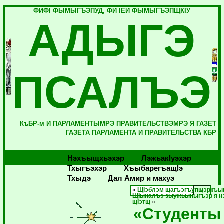
ФИФI ФЫМЫГЪЭПУД, ФИ IЕЙ ФЫМЫГЪЭПЩКIУ
АДЫГЭ
ПСАЛЪЭ
КъБР-м И ПАРЛАМЕНТЫМРЭ ПРАВИТЕЛЬСТВЭМРЭ Я ГАЗЕТ
ГАЗЕТА ПАРЛАМЕНТА И ПРАВИТЕЛЬСТВА КБР
Нэхъыщхьэхэр
Лэжьакlуэхэр
Тхыгъэхэр
Хъыбарегъащlэ
Тхыдэ
Дал Амир и махуэ
«
ЩIэблэм щагъэгъупщэркъы
ЩIыналъэ зыужьыныгъэр я н
щIэтщ
»
«Студенты