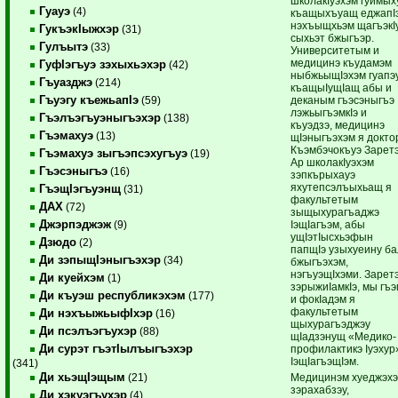
школакIуэхэм гуимых
Гуауэ
(4)
къащыхъуащ еджапI
нэхъыщхьэм щагъэкI
ГукъэкIыжхэр
(31)
сыхьэт бжыгъэр.
Гулъытэ
(33)
Университетым и
медицинэ къудамэм
ГуфIэгъуэ зэхыхьэхэр
(42)
ныбжьыщIэхэм гуапэ
Гъуазджэ
(214)
къащыIущIащ абы и
Гъуэгу къежьапIэ
деканым гъэсэныгъэ
(59)
лэжьыгъэмкIэ и
Гъэлъэгъуэныгъэхэр
(138)
къуэдзэ, медицинэ
Гъэмахуэ
(13)
щIэныгъэхэм я докто
Къэмбэчокъуэ Заретэ
Гъэмахуэ зыгъэпсэхугъуэ
(19)
Ар школакIуэхэм
Гъэсэныгъэ
(16)
зэпкърыхауэ
яхутепсэлъыхьащ я
ГъэщIэгъуэнщ
(31)
факультетым
ДАХ
(72)
зыщыхурагъаджэ
Джэрпэджэж
IэщIагъэм, абы
(9)
ущIэтIысхьэфын
Дзюдо
(2)
папщIэ узыхуеину б
Ди зэпыщIэныгъэхэр
(34)
бжыгъэхэм,
нэгъуэщIхэми. Зарет
Ди куейхэм
(1)
зэрыжиIамкIэ, мы гъ
Ди къуэш республикэхэм
(177)
и фокIадэм я
факультетым
Ди нэхъыжьыфIхэр
(16)
щыхурагъэджэу
Ди псэлъэгъухэр
(88)
щIадзэнущ «Медико-
Ди сурэт гъэтIылъыгъэхэр
профилактикэ Iуэхур
IэщIагъэщIэм.
(341)
Ди хьэщIэщым
Медицинэм хуеджэх
(21)
зэрахабзэу,
Ди хэкуэгъухэр
(4)