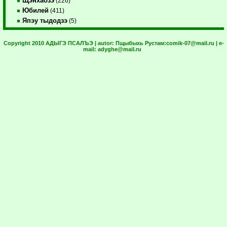
Щэнхабзэ
(226)
Юбилей
(411)
Япэу тыдодзэ
(5)
Copyright 2010 АДЫГЭ ПСАЛЪЭ | autor:
Пщыбыхь Рустам:
comik-07@mail.ru
| e-
mail:
adyghe@mail.ru