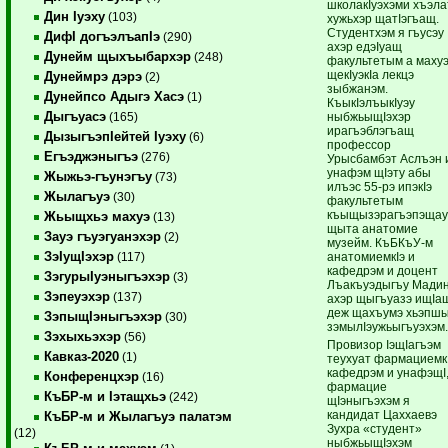
школакIуэхэми хъэла
Дин Iуэху
(103)
хужьхэр щатIэгъащ.
Студентхэм я гъусэу
ДифI догъэлъапIэ
(290)
ахэр едэIуащ
Дунейм щыхъыбархэр
(248)
факультетым а маху
щекIуэкIа лекцэ
Дунеймрэ дэрэ
(2)
зыбжанэм.
Дунейпсо Адыгэ Хасэ
(1)
КъыкIэлъыкIуэу
Дыгъуасэ
ныбжьыщIэхэр
(165)
ирагъэблэгъащ
ДызыгъэпIейтей Iуэху
(6)
профессор
Егъэджэныгъэ
(276)
Урысбамбэт Аслъэн 
унафэм щIэту абы
Жыжьэ-гъунэгъу
(73)
илъэс 55-рэ ипэкIэ
Жылагъуэ
(30)
факультетым
къыщызэрагъэпэщау
Жьыщхьэ махуэ
(13)
щыта анатомие
Зауэ гъуэгуанэхэр
(2)
музейм. КъБКъУ-м
ЗэIущIэхэр
анатомиемкIэ и
(117)
кафедрэм и доцент
ЗэгурыIуэныгъэхэр
(3)
Лъакъуэдыгъу Мади
Зэпеуэхэр
(137)
ахэр щыгъуазэ ищIа
деж щахъумэ хьэпш
ЗэпыщIэныгъэхэр
(30)
зэмылIэужьыгъуэхэм
Зэхыхьэхэр
(56)
Провизор IэщIагъэм
Кавказ-2020
(1)
теухуат фармациемк
кафедрэм и унафэщI
Конференцхэр
(16)
фармацие
КъБР-м и Iэтащхьэ
(242)
щIэныгъэхэм я
кандидат Цаххаевэ
КъБР-м и Жылагъуэ палатэм
Зухра «студент»
(12)
ныбжьыщIэхэм