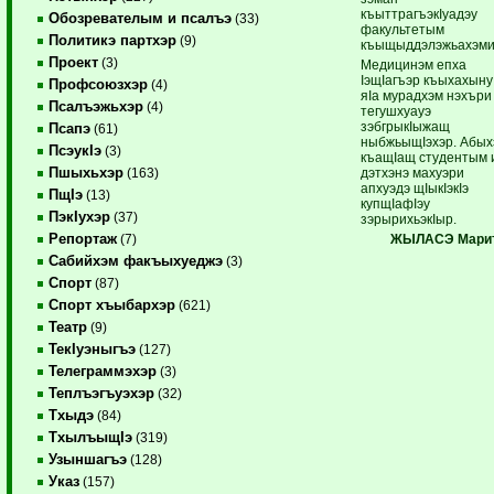
къыттрагъэкIуадэу
Обозревателым и псалъэ
(33)
факультетым
Политикэ партхэр
(9)
къыщыддэлэжьахэми
Проект
(3)
Медицинэм епха
IэщIагъэр къыхахыну
Профсоюзхэр
(4)
яIа мурадхэм нэхъри
Псалъэжьхэр
(4)
тегушхуауэ
зэбгрыкIыжащ
Псапэ
(61)
ныбжьыщIэхэр. Абых
ПсэукIэ
(3)
къащIащ студентым 
Пшыхьхэр
дэтхэнэ махуэри
(163)
апхуэдэ щIыкIэкIэ
ПщIэ
(13)
купщIафIэу
ПэкIухэр
(37)
зэрырихьэкIыр.
Репортаж
ЖЫЛАСЭ Марит
(7)
Сабийхэм факъыхуеджэ
(3)
Спорт
(87)
Спорт хъыбархэр
(621)
Театр
(9)
ТекIуэныгъэ
(127)
Телеграммэхэр
(3)
Теплъэгъуэхэр
(32)
Тхыдэ
(84)
ТхылъыщIэ
(319)
Узыншагъэ
(128)
Указ
(157)