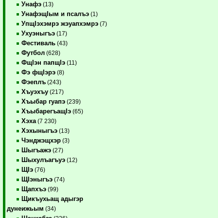
Унафэ
(13)
УнафэщIым и псалъэ
(1)
УпщIэхэмрэ жэуапхэмрэ
(7)
Ухуэныгъэ
(17)
Фестиваль
(43)
Футбол
(628)
ФщIэн папщIэ
(11)
Фэ фщIэрэ
(8)
Фэеплъ
(243)
Хъуэхъу
(217)
Хъыбар гуапэ
(239)
ХъыбарегъащIэ
(65)
Хэха
(7 230)
Хэхыныгъэ
(13)
Чэнджэщхэр
(3)
Шыгъажэ
(27)
Шыхулъагъуэ
(12)
ЩIэ
(76)
ЩIэныгъэ
(74)
Щапхъэ
(99)
Щикъухьащ адыгэр
дунеижьым
(34)