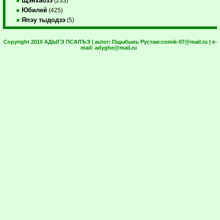
Щэнхабзэ
(233)
Юбилей
(425)
Япэу тыдодзэ
(5)
Copyright 2010 АДЫГЭ ПСАЛЪЭ | autor:
Пщыбыхь Рустам:
comik-07@mail.ru
| e-
mail:
adyghe@mail.ru