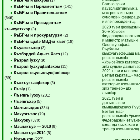
КъБР-м и махуэм
(1)
Балъкъэрым
КъБР-м и Парламентым
(141)
пауэрлифтингымкIэ,
КъБР-м и Правительствэм
мас-рестлингырэ
сумомкIэ и федерац
(646)
и япэ президентщ.
КъБР-м и Президентым
2020 гъэм фокIадэм 
къыхуатххэр
(3)
30-м Урысей
КъБР-м и прокуратурэм
(2)
Федерацэм спортымк
и министр Матыцин
КъБР-м щыIэ МВД-м къет
(18)
Олег и унафэкIэ
Къуажэхьхэр
(2)
Гъубжым
къыхуагъэфэщащ ма
Къэбэрдей Адыгэ Хасэ
(12)
рестлингымкIэ
Къэрал Iуэху
(9)
«Урысейпсо категор
Къэрал IуэхущIапIэхэм
зиIэ судья» дамыгъэр
(11)
2021 гъэм и мазаем
Къэрал къулыкъущIапIэхэр
БетIал къратащ «мас
(59)
рестлингымкIэ
КъэхъукъащIэхэр
(3)
категорие нэхъыщхь
зиIэ тренер» цIэ
ЛъэIу
(1)
лъапIэр.
Лъэпкъ Iуэху
(281)
2021 гъэм и
Лъэпкъхэр
(5)
дыгъэгъазэм
къыщыщIэдзауэ Гъу
Малъхъэдис
(334)
БетIал мас-
Махуэгъэпс
(79)
рестлингымкIэ Урыс
Махуэку
Федерацэм и етIуанэ
(370)
командэ къыхэхам и
Мэшыкъуэ — 2010
(9)
тренер нэхъыщхьэщ
Мэшыкъуэ-2014
(5)
Нэтынхэр
(227)