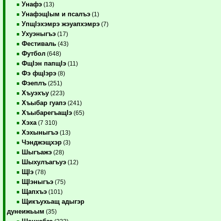
Унафэ
(13)
УнафэщIым и псалъэ
(1)
УпщIэхэмрэ жэуапхэмрэ
(7)
Ухуэныгъэ
(17)
Фестиваль
(43)
Футбол
(648)
ФщIэн папщIэ
(11)
Фэ фщIэрэ
(8)
Фэеплъ
(251)
Хъуэхъу
(223)
Хъыбар гуапэ
(241)
ХъыбарегъащIэ
(65)
Хэха
(7 310)
Хэхыныгъэ
(13)
Чэнджэщхэр
(3)
Шыгъажэ
(28)
Шыхулъагъуэ
(12)
ЩIэ
(78)
ЩIэныгъэ
(75)
Щапхъэ
(101)
Щикъухьащ адыгэр
дунеижьым
(35)