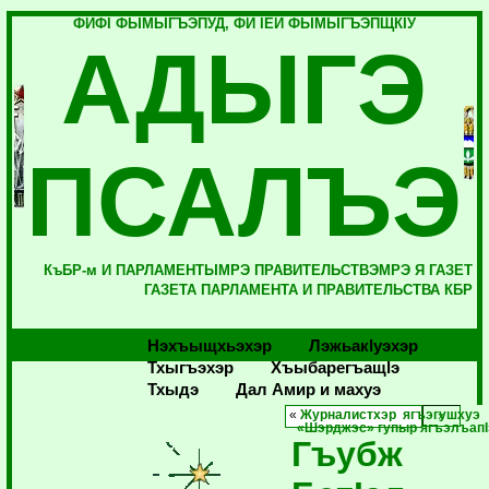
ФИФI ФЫМЫГЪЭПУД, ФИ IЕЙ ФЫМЫГЪЭПЩКIУ
АДЫГЭ
ПСАЛЪЭ
КъБР-м И ПАРЛАМЕНТЫМРЭ ПРАВИТЕЛЬСТВЭМРЭ Я ГАЗЕТ
ГАЗЕТА ПАРЛАМЕНТА И ПРАВИТЕЛЬСТВА КБР
Нэхъыщхьэхэр
Лэжьакlуэхэр
Тхыгъэхэр
Хъыбарегъащlэ
Тхыдэ
Дал Амир и махуэ
«
Журналистхэр ягъэгушхуэ
«Шэрджэс» гупыр ягъэлъапI
Гъубж