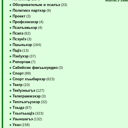
Жыласэ Зами
Обозревателым и псалъэ
(33)
Политикэ партхэр
(9)
Проект
(3)
Профсоюзхэр
(4)
Псалъэжьхэр
(4)
Псапэ
(62)
ПсэукIэ
(3)
Пшыхьхэр
(164)
ПщIэ
(13)
ПэкIухэр
(37)
Репортаж
(7)
Сабийхэм факъыхуеджэ
(3)
Спорт
(89)
Спорт хъыбархэр
(623)
Театр
(10)
ТекIуэныгъэ
(127)
Телеграммэхэр
(3)
Теплъэгъуэхэр
(32)
Тхыдэ
(87)
ТхылъыщIэ
(323)
Узыншагъэ
(132)
Указ
(158)