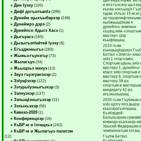
щытекIуа нэужь. Бет
и япэ гъэсэну щытащ
Дин Iуэху
(105)
къуэш нэхъыщIэ Гъу
ДифI догъэлъапIэ
(299)
Iэдэм. Илъэс 15-м ит
Дунейм щыхъыбархэр
ар пауэрлифтингымк
(248)
ныбжьыщIэхэм я
Дунеймрэ дэрэ
(2)
дунейпсо чемпион
Дунейпсо Адыгэ Хасэ
(1)
хъуащ икIи «спортым
мастер» цIэр
Дыгъуасэ
(165)
къыфIащащ.
ДызыгъэпIейтей Iуэху
(6)
2010 гъэм
Егъэджэныгъэ
(283)
къыщыщIэдзауэ Гъу
БетIал «Элита» клас
Жыжьэ-гъунэгъу
(73)
зиIэ 1 спортсмен,
Жылагъуэ
(34)
Спортым щIыхь зиIэ 
мастеру 1, дунейпсо
Жьыщхьэ махуэ
(13)
класс зиIэ спортым и
Зауэ гъуэгуанэхэр
(2)
мастеру 6, спортым 
ЗэIущIэхэр
мастеру 38-рэ,
(122)
спортым и мастерым
ЗэгурыIуэныгъэхэр
(3)
кандидату 42-рэ
Зэпеуэхэр
(137)
игъэхьэзыращ.
ЗэпыщIэныгъэхэр
2020 гъэм Гъубжым 
(31)
нэIэ щIэту япэ дыдэу
Зэхыхьэхэр
(56)
къызэрагъэпэщащ
Кавказ-2020
(1)
Къэбэрдей-
Балъкъэрым сумомкI
Конференцхэр
(16)
командэ къыхэхар ик
КъБР-м и Iэтащхьэ
(242)
Урысей Федерацэм 
чемпионатым хэтащ.
КъБР-м и Жылагъуэ палатэм
Гъубж БетIал
(12)
Къэбэрдей-