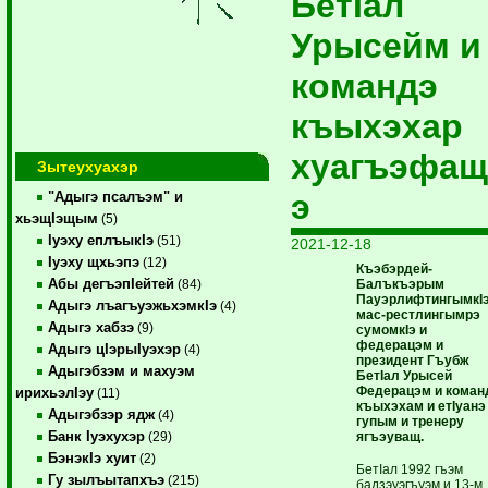
БетIал
Урысейм и
командэ
къыхэхар
хуагъэфа
Зытеухуахэр
э
"Адыгэ псалъэм" и
хьэщIэщым
(5)
Iуэху еплъыкIэ
(51)
2021-12-18
Iуэху щхьэпэ
(12)
Къэбэрдей-
Абы дегъэпIейтей
Балъкъэрым
(84)
ПауэрлифтингымкIэ
Адыгэ лъагъуэжьхэмкIэ
(4)
мас-рестлингымрэ
Адыгэ хабзэ
(9)
сумомкIэ и
федерацэм и
Адыгэ цIэрыIуэхэр
(4)
президент Гъубж
Адыгэбзэм и махуэм
БетIал Урысей
Федерацэм и коман
ирихьэлIэу
(11)
къыхэхам и етIуанэ
Адыгэбзэр ядж
(4)
гупым и тренеру
Банк Iуэхухэр
ягъэуващ.
(29)
БэнэкIэ хуит
(2)
БетIал 1992 гъэм
Гу зылъытапхъэ
(215)
бадзэуэгъуэм и 13-м