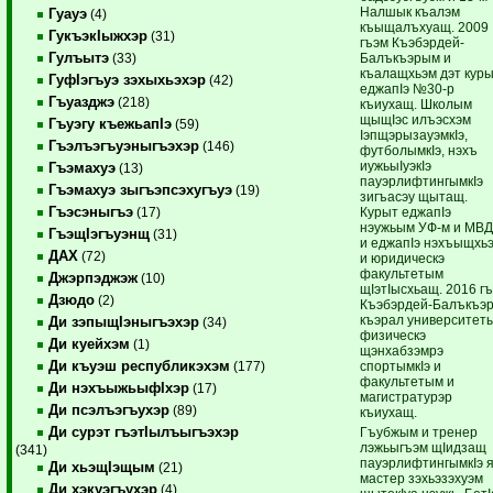
Налшык къалэм
Гуауэ
(4)
къыщалъхуащ. 2009
ГукъэкIыжхэр
(31)
гъэм Къэбэрдей-
Гулъытэ
Балъкъэрым и
(33)
къалащхьэм дэт кур
ГуфIэгъуэ зэхыхьэхэр
(42)
еджапIэ №30-р
Гъуазджэ
(218)
къиухащ. Школым
щыщIэс илъэсхэм
Гъуэгу къежьапIэ
(59)
IэпщэрызауэмкIэ,
Гъэлъэгъуэныгъэхэр
(146)
футболымкIэ, нэхъ
иужьыIуэкIэ
Гъэмахуэ
(13)
пауэрлифтингымкIэ
Гъэмахуэ зыгъэпсэхугъуэ
(19)
зигъасэу щытащ.
Гъэсэныгъэ
Курыт еджапIэ
(17)
нэужьым УФ-м и МВД
ГъэщIэгъуэнщ
(31)
и еджапIэ нэхъыщхь
ДАХ
(72)
и юридическэ
факультетым
Джэрпэджэж
(10)
щIэтIысхьащ. 2016 г
Дзюдо
(2)
Къэбэрдей-Балъкъэ
къэрал университет
Ди зэпыщIэныгъэхэр
(34)
физическэ
Ди куейхэм
(1)
щэнхабзэмрэ
Ди къуэш республикэхэм
спортымкIэ и
(177)
факультетым и
Ди нэхъыжьыфIхэр
(17)
магистратурэр
Ди псэлъэгъухэр
(89)
къиухащ.
Ди сурэт гъэтIылъыгъэхэр
Гъубжым и тренер
лэжьыгъэм щIидзащ
(341)
пауэрлифтингымкIэ 
Ди хьэщIэщым
(21)
мастер зэхьэзэхуэм
Ди хэкуэгъухэр
(4)