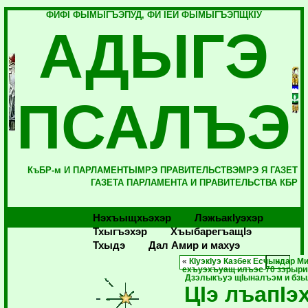
ФИФI ФЫМЫГЪЭПУД, ФИ IЕЙ ФЫМЫГЪЭПЩКIУ
АДЫГЭ
ПСАЛЪЭ
КъБР-м И ПАРЛАМЕНТЫМРЭ ПРАВИТЕЛЬСТВЭМРЭ Я ГАЗЕТ
ГАЗЕТА ПАРЛАМЕНТА И ПРАВИТЕЛЬСТВА КБР
Нэхъыщхьэхэр
Лэжьакlуэхэр
Тхыгъэхэр
Хъыбарегъащlэ
Тхыдэ
Дал Амир и махуэ
«
КIуэкIуэ Казбек Есчындар М
ехъуэхъуащ илъэс 70 зэрыри
Дзэлыкъуэ щIыналъэм и бз
ЦIэ лъапIэ