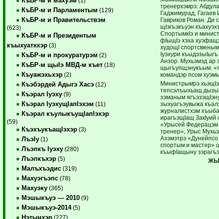
КъБР-м и махуэм
(1)
тренерхэмрэ: Абдул
КъБР-м и Парламентым
(129)
Гаджимурад, Гагаев 
КъБР-м и Правительствэм
Гавриков Роман. Ди 
щIэгъэкъуэн къахуэх
(623)
СпортымкIэ и минис
КъБР-м и Президентым
фIыщIэ хэха хуэфащ
къыхуатххэр
(3)
худощI спортсменым
Iуэхури къыдэзыIыгъ
КъБР-м и прокуратурэм
(2)
Анзор. Мухьэмэд ар 
КъБР-м щыIэ МВД-м къет
(18)
щыгъупщэнукъым. «
Къуажэхьхэр
командэр псом хуэм
(2)
Министрымрэ хьэщIэ
Къэбэрдей Адыгэ Хасэ
(12)
тепсэлъыхьащ дызых
Къэрал Iуэху
(9)
зэманым ягъэзэщIэн
Къэрал IуэхущIапIэхэм
зыхуагъэувыжа къалэ
(11)
журналистхэм хъыб
Къэрал къулыкъущIапIэхэр
ирагъэщIащ ЗакIуий
(59)
«Урысей Федерацэм 
КъэхъукъащIэхэр
(3)
тренер», Урыс Мухьэ
Азэмэтрэ «Дунейпсо 
ЛъэIу
(1)
спортым и мастер» ц
Лъэпкъ Iуэху
(280)
къыфIащыну зэрагъэ
Лъэпкъхэр
(5)
ЖЫ
Малъхъэдис
(319)
Махуэгъэпс
(78)
Махуэку
(365)
Мэшыкъуэ — 2010
(9)
Мэшыкъуэ-2014
(5)
Нэтынхэр
(227)