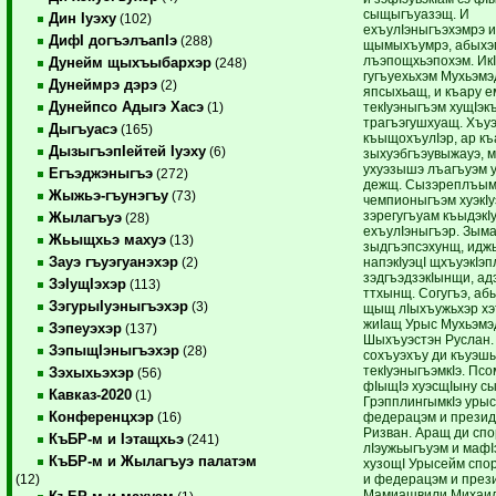
сыщыгъуазэщ. И
Дин Iуэху
(102)
ехъулIэныгъэхэмрэ и
ДифI догъэлъапIэ
(288)
щымыхъумрэ, абыхэм
лъэпощхьэпохэм. ИкI
Дунейм щыхъыбархэр
(248)
гугъуехьхэм Мухьэмэ
Дунеймрэ дэрэ
(2)
япсыхьащ, и къару 
Дунейпсо Адыгэ Хасэ
текIуэныгъэм хущIэ
(1)
трагъэгушхуащ. Хъуэ
Дыгъуасэ
(165)
къыщохъулIэр, ар къ
ДызыгъэпIейтей Iуэху
(6)
зыхуэбгъэувыжауэ, м
ухуэзышэ лъагъуэм у
Егъэджэныгъэ
(272)
дежщ. Сызэреплъымк
Жыжьэ-гъунэгъу
(73)
чемпионыгъэм хуэкI
зэрегугъуам къыдэкI
Жылагъуэ
(28)
ехъулIэныгъэр. Зыма
Жьыщхьэ махуэ
(13)
зыдгъэпсэхунщ, идж
Зауэ гъуэгуанэхэр
напэкIуэцI щхъуэкIэп
(2)
зэдгъэдзэкIынщи, ад
ЗэIущIэхэр
(113)
ттхынщ. Согугъэ, аб
ЗэгурыIуэныгъэхэр
(3)
щыщ лIыхъужьхэр хэ
жиIащ Урыс Мухьэмэ
Зэпеуэхэр
(137)
Шыхъуэстэн Руслан.
ЗэпыщIэныгъэхэр
(28)
сохъуэхъу ди къуэш
текIуэныгъэмкIэ. Псо
Зэхыхьэхэр
(56)
фIыщIэ хуэсщIыну с
Кавказ-2020
(1)
ГрэпплингымкIэ уры
Конференцхэр
федерацэм и презид
(16)
Ризван. Аращ ди спо
КъБР-м и Iэтащхьэ
(241)
лIэужьыгъуэм и мафI
КъБР-м и Жылагъуэ палатэм
хузощI Урысейм спор
и федерацэм и през
(12)
Мамиашвили Михаил