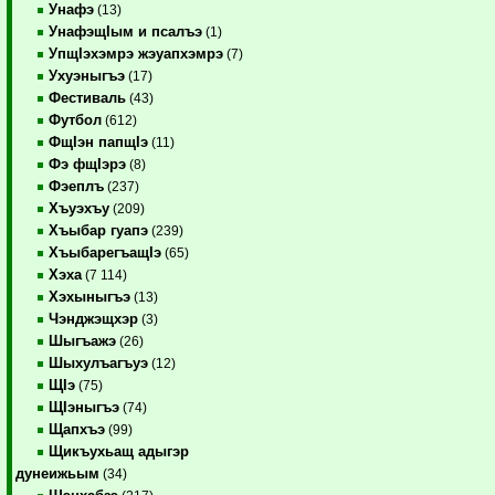
Унафэ
(13)
УнафэщIым и псалъэ
(1)
УпщIэхэмрэ жэуапхэмрэ
(7)
Ухуэныгъэ
(17)
Фестиваль
(43)
Футбол
(612)
ФщIэн папщIэ
(11)
Фэ фщIэрэ
(8)
Фэеплъ
(237)
Хъуэхъу
(209)
Хъыбар гуапэ
(239)
ХъыбарегъащIэ
(65)
Хэха
(7 114)
Хэхыныгъэ
(13)
Чэнджэщхэр
(3)
Шыгъажэ
(26)
Шыхулъагъуэ
(12)
ЩIэ
(75)
ЩIэныгъэ
(74)
Щапхъэ
(99)
Щикъухьащ адыгэр
дунеижьым
(34)