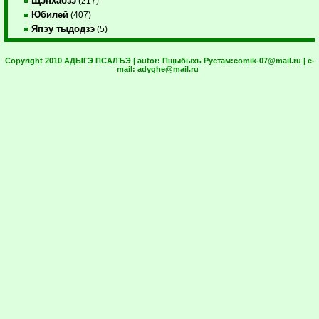
Щэнхабзэ
(217)
Юбилей
(407)
Япэу тыдодзэ
(5)
Copyright 2010 АДЫГЭ ПСАЛЪЭ | autor:
Пщыбыхь Рустам:
comik-07@mail.ru
| e-
mail:
adyghe@mail.ru