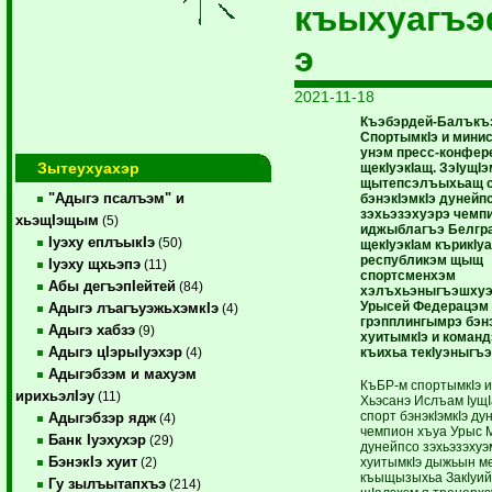
къыхуагъ
э
2021-11-18
Къэбэрдей-Балък
СпортымкIэ и мини
унэм пресс-конфер
Зытеухуахэр
щекIуэкIащ. ЗэIущIэ
щытепсэлъыхьащ с
"Адыгэ псалъэм" и
бэнэкIэмкIэ дунейп
зэхьэзэхуэрэ чемп
хьэщIэщым
(5)
иджыблагъэ Белгр
Iуэху еплъыкIэ
(50)
щекIуэкIам кърикIу
республикэм щыщ
Iуэху щхьэпэ
(11)
спортсменхэм
Абы дегъэпIейтей
(84)
хэлъхьэныгъэшхуэ
Урысей Федерацэм
Адыгэ лъагъуэжьхэмкIэ
(4)
грэпплингымрэ бэнэ
Адыгэ хабзэ
(9)
хуитымкIэ и коман
Адыгэ цIэрыIуэхэр
къихьа текIуэныгъэ
(4)
Адыгэбзэм и махуэм
КъБР-м спортымкIэ 
ирихьэлIэу
(11)
Хьэсанэ Ислъам IущI
спорт бэнэкIэмкIэ ду
Адыгэбзэр ядж
(4)
чемпион хъуа Урыс 
Банк Iуэхухэр
(29)
дунейпсо зэхьэзэхуэм
БэнэкIэ хуит
хуитымкIэ дыжьын м
(2)
къыщызыхьа ЗакIуий
Гу зылъытапхъэ
(214)