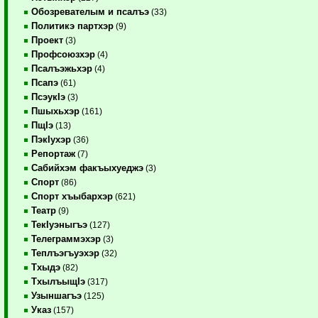
Обозревателым и псалъэ
(33)
Политикэ партхэр
(9)
Проект
(3)
Профсоюзхэр
(4)
Псалъэжьхэр
(4)
Псапэ
(61)
ПсэукIэ
(3)
Пшыхьхэр
(161)
ПщIэ
(13)
ПэкIухэр
(36)
Репортаж
(7)
Сабийхэм факъыхуеджэ
(3)
Спорт
(86)
Спорт хъыбархэр
(621)
Театр
(9)
ТекIуэныгъэ
(127)
Телеграммэхэр
(3)
Теплъэгъуэхэр
(32)
Тхыдэ
(82)
ТхылъыщIэ
(317)
Узыншагъэ
(125)
Указ
(157)