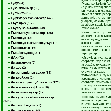
щIалэхэм я тренерх
Гуауэ
(4)
Русланрэ ЗакIуий Ар
ЗэIущIэм хэтащ спор
ГукъэкIыжхэр
(30)
министрым и къуэдзэ
Гулъытэ
(33)
КъБР-м олимп резер
хуитымкIэ и спорт ш
ГуфIэгъуэ зэхыхьэхэр
(42)
унафэщI ЗакIуий Арт
Гъуазджэ
(212)
хъыбарегъащIэ Iэнат
Гъуэгу къежьапIэ
лэжьакIуэхэр.
(59)
Министрыр спортсм
Гъэлъэгъуэныгъэхэр
(135)
абыхэм я гъэсакIуэх
Гъэмахуэ
(13)
ехъуэхъуащ дунейпс
Гъэмахуэ зыгъэпсэхугъуэ
зэфIэкI лъагэ
(18)
къызэрыщагъэлъэгъу
Гъэсэныгъэ
(16)
жиIащ я медалхэр яг
ГъэщIэгъуэнщ
(31)
зэригуапэр.
ДАХ
«ИкъукIэ ди гуапэщ д
(72)
спортсменхэр зэзэм
Джэрпэджэж
(9)
атIэ хабзэ яхуэхъуау
Дзюдо
(2)
командэ къыхэхам и
ехъулIэныгъэхэм
Ди зэпыщIэныгъэхэр
(34)
хэлъхьэныгъэшхуэхэ
Ди куейхэм
(1)
зэрыщытыр. Ар мини
спортсменхэмрэ абы
Ди къуэш республикэхэм
(177)
Iэзэхэмрэ я лэжьыгъ
Ди нэхъыжьыфIхэр
(16)
щыхьэтщ», — къыхи
Ди псэлъэгъухэр
Хьэсанэ Ислъам.
(87)
«ГрэпплингымкIэ ду
Ди сурэт гъэтIылъыгъэхэр
чемпион хъун папщI
(341)
икъукIэ гъуэгуанэ гуг
Ди хьэщIэщым
(21)
къызэпичащ. Псом х
Ди хэкуэгъухэр
(4)
и зэфIэувэкIам сэ фI