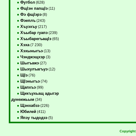
Футбол
(628)
ФщIэн папщIэ
(11)
Фэ фщIэрэ
(8)
Фэеплъ
(243)
Хъуэхъу
(217)
Хъыбар гуапэ
(239)
ХъыбарегъащIэ
(65)
Хэха
(7 230)
Хэхыныгъэ
(13)
Чэнджэщхэр
(3)
Шыгъажэ
(27)
Шыхулъагъуэ
(12)
ЩIэ
(76)
ЩIэныгъэ
(74)
Щапхъэ
(99)
Щикъухьащ адыгэр
дунеижьым
(34)
Щэнхабзэ
(226)
Юбилей
(411)
Япэу тыдодзэ
(5)
Copyrigh