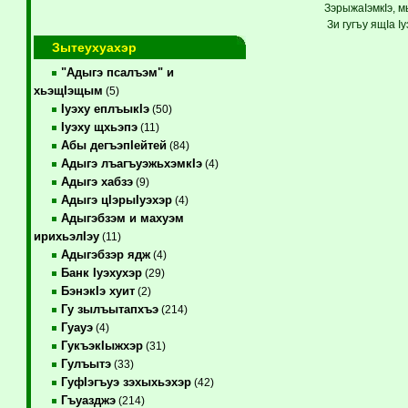
ЗэрыжаIэмкIэ, 
Зи гугъу ящIа I
Зытеухуахэр
"Адыгэ псалъэм" и
хьэщIэщым
(5)
Iуэху еплъыкIэ
(50)
Iуэху щхьэпэ
(11)
Абы дегъэпIейтей
(84)
Адыгэ лъагъуэжьхэмкIэ
(4)
Адыгэ хабзэ
(9)
Адыгэ цIэрыIуэхэр
(4)
Адыгэбзэм и махуэм
ирихьэлIэу
(11)
Адыгэбзэр ядж
(4)
Банк Iуэхухэр
(29)
БэнэкIэ хуит
(2)
Гу зылъытапхъэ
(214)
Гуауэ
(4)
ГукъэкIыжхэр
(31)
Гулъытэ
(33)
ГуфIэгъуэ зэхыхьэхэр
(42)
Гъуазджэ
(214)