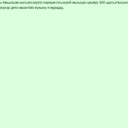
мы бжьыхьэм зыгъэпсэхупIэ паркым пхъэхуей жыгыщIэ цIыкIуу 300 щагъэтIысын
уэхухэр дяпэ мазитIкIэ яухыну я мурадщ.