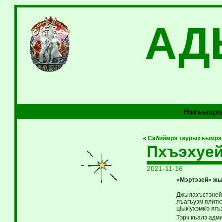
АД
Нэхъыщхь
«
Сабиймрэ таурыхъымрэ
Пхъэхуей
2021-11-16
«Мэртэзей» жы
Джылахъстэнейд
лъагъуэм плиткэ
цIыкIухэмкIэ я
Тэрч къалэ адм