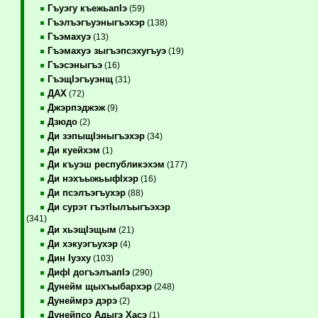
Гъуэгу къежьапIэ
(59)
Гъэлъэгъуэныгъэхэр
(138)
Гъэмахуэ
(13)
Гъэмахуэ зыгъэпсэхугъуэ
(19)
Гъэсэныгъэ
(16)
ГъэщIэгъуэнщ
(31)
ДАХ
(72)
Джэрпэджэж
(9)
Дзюдо
(2)
Ди зэпыщIэныгъэхэр
(34)
Ди куейхэм
(1)
Ди къуэш республикэхэм
(177)
Ди нэхъыжьыфIхэр
(16)
Ди псэлъэгъухэр
(88)
Ди сурэт гъэтIылъыгъэхэр
(341)
Ди хьэщIэщым
(21)
Ди хэкуэгъухэр
(4)
Дин Iуэху
(103)
ДифI догъэлъапIэ
(290)
Дунейм щыхъыбархэр
(248)
Дунеймрэ дэрэ
(2)
Дунейпсо Адыгэ Хасэ
(1)