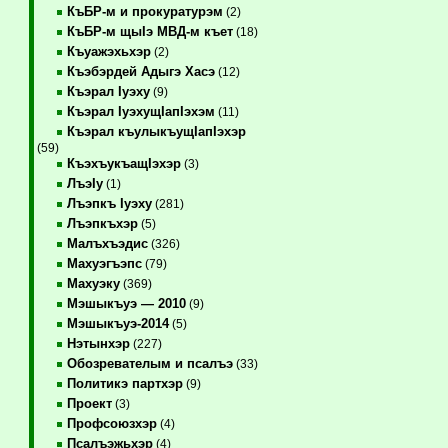
КъБР-м и прокуратурэм
(2)
КъБР-м щыIэ МВД-м къет
(18)
Къуажэхьхэр
(2)
Къэбэрдей Адыгэ Хасэ
(12)
Къэрал Iуэху
(9)
Къэрал IуэхущIапIэхэм
(11)
Къэрал къулыкъущIапIэхэр
(59)
КъэхъукъащIэхэр
(3)
ЛъэIу
(1)
Лъэпкъ Iуэху
(281)
Лъэпкъхэр
(5)
Малъхъэдис
(326)
Махуэгъэпс
(79)
Махуэку
(369)
Мэшыкъуэ — 2010
(9)
Мэшыкъуэ-2014
(5)
Нэтынхэр
(227)
Обозревателым и псалъэ
(33)
Политикэ партхэр
(9)
Проект
(3)
Профсоюзхэр
(4)
Псалъэжьхэр
(4)