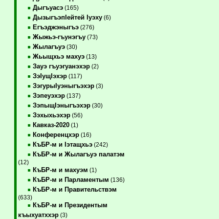
Дыгъуасэ
(165)
ДызыгъэпIейтей Iуэху
(6)
Егъэджэныгъэ
(276)
Жыжьэ-гъунэгъу
(73)
Жылагъуэ
(30)
Жьыщхьэ махуэ
(13)
Зауэ гъуэгуанэхэр
(2)
ЗэIущIэхэр
(117)
ЗэгурыIуэныгъэхэр
(3)
Зэпеуэхэр
(137)
ЗэпыщIэныгъэхэр
(30)
Зэхыхьэхэр
(56)
Кавказ-2020
(1)
Конференцхэр
(16)
КъБР-м и Iэтащхьэ
(242)
КъБР-м и Жылагъуэ палатэм
(12)
КъБР-м и махуэм
(1)
КъБР-м и Парламентым
(136)
КъБР-м и Правительствэм
(633)
КъБР-м и Президентым
къыхуатххэр
(3)