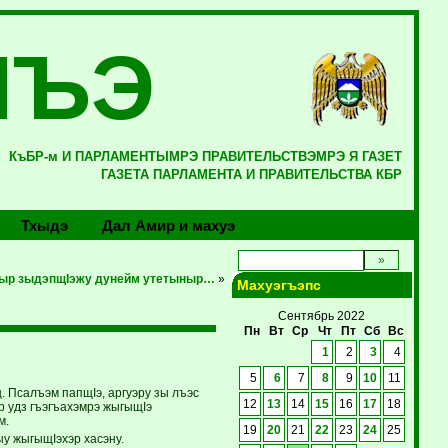
ЛЪЭ
КъБР-м И ПАРЛАМЕНТЫМРЭ ПРАВИТЕЛЬСТВЭМРЭ Я ГАЗЕТ
ГАЗЕТА ПАРЛАМЕНТА И ПРАВИТЕЛЬСТВА КБР
Тхыдэ
Дал Амир и махуэ
ыр зыдэпщIэжу дунейм утетыныр…
»
Махуэгъэпс
Сентябрь 2022
Пн
Вт
Ср
Чт
Пт
Сб
Вс
1
2
3
4
5
6
7
8
9
10
11
 Псалъэм папщIэ, аргуэру зы лъэс
12
13
14
15
16
17
18
ыр удз гъэгъахэмрэ жыгыщIэ
м.
19
20
21
22
23
24
25
у жыгыщIэхэр хасэну.