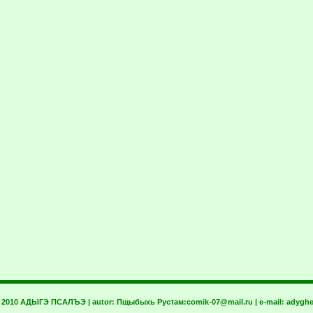
t 2010 АДЫГЭ ПСАЛЪЭ | autor:
Пщыбыхь Рустам:
comik-07@mail.ru
| e-mail:
adyghe