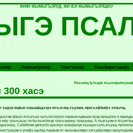
ФИФI ФЫМЫГЪЭПУД, ФИ IЕЙ ФЫМЫГЪЭПЩКIУ
ЫГЭ ПСА
эхэр
Лэжьакlуэхэр
Тхыгъэхэр
Хъыбарегъащlэ
Насыпщ Iулыдж къызэрыпхуащI
 300 хасэ
г хадэр ящIын зэрыщIадзэрэ илъэсищ хъуами, ирагъэфIакIуэ зэпытщ.
эсхэм фIыуэ ялъэгъуа зыгъэпсэхупIэ паркым иджыри куэд иращIэну я мурадщ.
 екIу тралъхьэу тетIысхьэпIэхэр трагъэувэну траухуащ. А лъагъуэм и бгъуитI
гъэдэхэнущ. Сабийхэм джэгупIэ щхьэхуэ хуащIынуи къыщыгъэлъэгъуащ проекты
инистрацэм и унафэ щыIэщ паркым ит жыгыжьхэмрэ хэгъукIахэмрэ ираупщIыкIы