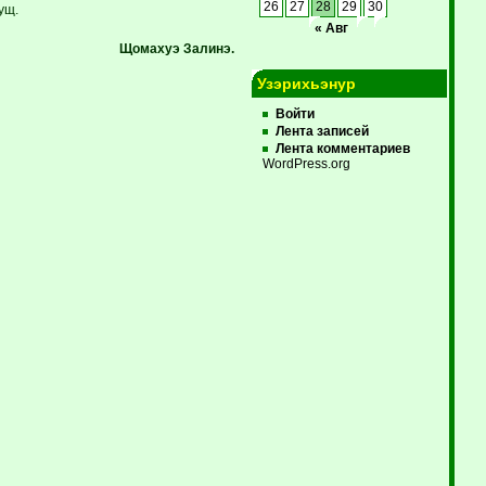
26
27
28
29
30
ущ.
« Авг
Щомахуэ Залинэ.
Узэрихьэнур
Войти
Лента записей
Лента комментариев
WordPress.org