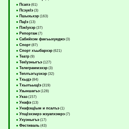
Псапэ
(61)
ПсэукIэ
(3)
Пшыхьхэр
(163)
ПщIэ
(13)
ПэкIухэр
(37)
Репортаж
(7)
Сабийхэм факъыхуеджэ
(3)
Спорт
(87)
Спорт хъыбархэр
(621)
Театр
(9)
ТекIуэныгъэ
(127)
Телеграммэхэр
(3)
Теплъэгъуэхэр
(32)
Тхыдэ
(84)
ТхылъыщIэ
(319)
Узыншагъэ
(128)
Указ
(157)
Унафэ
(13)
УнафэщIым и псалъэ
(1)
УпщIэхэмрэ жэуапхэмрэ
(7)
Ухуэныгъэ
(17)
Фестиваль
(43)