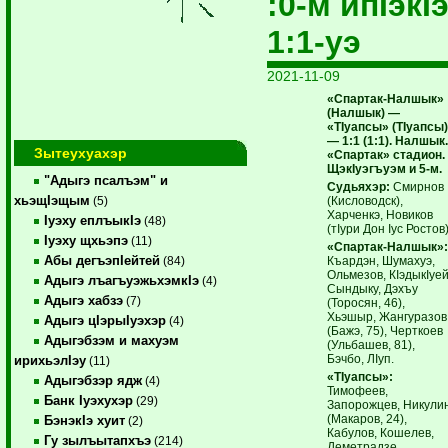
:0-м ипIэкI
1:1-уэ
2021-11-09
«Спартак-Налшык»
(Налшык) —
«ТIуапсы» (ТIуапсы
— 1:1 (1:1). Налшык
Зытеухуахэр
«Спартак» стадион.
ЩэкIуэгъуэм и 5-м.
"Адыгэ псалъэм" и
Судьяхэр:
Смирнов
хьэщIэщым
(Кисловодск),
(5)
Харченкэ, Новиков
Iуэху еплъыкIэ
(48)
(тIури Дон Iус Ростов)
Iуэху щхьэпэ
(11)
«Спартак-Налшык»
Абы дегъэпIейтей
Къардэн, Шумахуэ,
(84)
Ольмезов, КIэдыкIуей
Адыгэ лъагъуэжьхэмкIэ
(4)
Сындыку, Дэхъу
Адыгэ хабзэ
(7)
(Торосян, 46),
Хьэшыр, Жангуразов
Адыгэ цIэрыIуэхэр
(4)
(Бажэ, 75), Черткоев
Адыгэбзэм и махуэм
(Ульбашев, 81),
Бэчбо, ЛIуп.
ирихьэлIэу
(11)
«ТIуапсы»:
Адыгэбзэр ядж
(4)
Тимофеев,
Банк Iуэхухэр
(29)
Запорожцев, Никули
(Макаров, 24),
БэнэкIэ хуит
(2)
Кабулов, Кошелев,
Гу зылъытапхъэ
(214)
Деметрадзе,