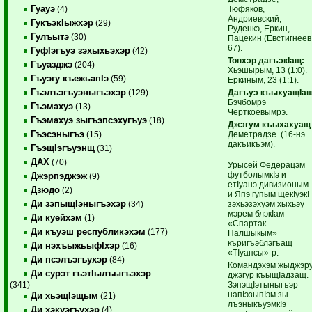
Гуауэ
Тюфяков,
(4)
Андриевский,
ГукъэкIыжхэр
(29)
Руденкэ, Еркин,
Гулъытэ
(30)
Пацекин (Евстигнеев
67).
ГуфIэгъуэ зэхыхьэхэр
(42)
Топхэр дагъэкIащ:
Гъуазджэ
(204)
Хьэшырым, 13 (1:0).
Гъуэгу къежьапIэ
(59)
Еркиным, 23 (1:1).
Гъэлъэгъуэныгъэхэр
Дагъуэ къыхуащIа
(129)
Бэчбомрэ
Гъэмахуэ
(13)
Черткоевымрэ.
Гъэмахуэ зыгъэпсэхугъуэ
(18)
Джэгум къыхахуащ
Гъэсэныгъэ
Деметрадзе. (16-нэ
(15)
дакъикъэм).
ГъэщIэгъуэнщ
(31)
ДАХ
(70)
Урысей Федерацэм
футболымкIэ и
Джэрпэджэж
(9)
етIуанэ дивизионым
Дзюдо
(2)
и Япэ гупым щекIуэкI
Ди зэпыщIэныгъэхэр
зэхьэзэхуэм хыхьэу
(34)
мэрем блэкIам
Ди куейхэм
(1)
«Спартак-
Ди къуэш республикэхэм
(177)
Налшыкым»
къригъэблэгъащ
Ди нэхъыжьыфIхэр
(16)
«ТIуапсы»-р.
Ди псэлъэгъухэр
(84)
Командэхэм жыджэр
Ди сурэт гъэтIылъыгъэхэр
джэгур къыщIадзащ.
ЗэпэщIэтыныгъэр
(341)
напIэзыпIэм зы
Ди хьэщIэщым
(21)
лъэныкъуэмкIэ
Ди хэкуэгъухэр
(4)