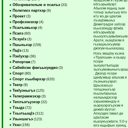
хьэщIэхэм я гъуэм ар
ебгъэрыкIуэрт.
Обозревателым и псалъэ
(33)
Абыхэм ящыщ зым
Политикэ партхэр
(9)
топыр зыIыгъыу япэ
Проект
иту жэ ди щIалэм
(3)
лъэщIэмыхьэ
Профсоюзхэр
(4)
Демитрадзе хабзэр
Псалъэжьхэр
(4)
къызэпиуду фIэкIа
ебгъэрыкIуэр
Псапэ
(60)
къыхуэгъэувыIакъым
ПсэукIэ
(3)
Арати, хьэщIэхэм я
гъуащхьэхъумэр
Пшыхьхэр
(159)
джэгум къыхахуащ.
ПщIэ
(13)
Нэхъ мащIэу къэна
ПэкIухэр
(36)
«ТIуапсым» и къару
псори
Репортаж
(7)
зыхуиутIыпщар
Сабийхэм факъыхуеджэ
(3)
зыхъумэжыныгъэра
Спорт
. Джэгур псори
(80)
щекIуэкIыр абыхэм я
Спорт хъыбархэр
(620)
лъэныкъуэрат.
Театр
(9)
Щхьэзакъуэ
тепщэныгъэр
ТекIуэныгъэ
(125)
къызыIэрыхьа
Телеграммэхэр
(3)
налшыкдэсхэр
зэрыкомандэу я
Теплъэгъуэхэр
(32)
хьэрхуэрэгъухэм я
Тхыдэ
(72)
дежкIэ кIуэтат.
ТхылъыщIэ
Апхуэдиз Iэмал ди
(312)
щIалэхэм
Узыншагъэ
(123)
къахукъуэкIати, 5:0-у
Указ
(156)
япэ ищыфын хуеящ.