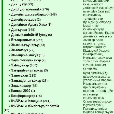
къикIыурэ адрейм
Дин Iуэху
къыщыхутэрт.
(99)
Дэтхэнэри хущIэкъур
ДифI догъэлъапIэ
(276)
псынщIэу бжыгъэр
Дунейм щыхъыбархэр
(248)
къызэIуихыу
тепщэныгъэр
Дунеймрэ дэрэ
(2)
иубыдыну. Апхуэдэ
Дунейпсо Адыгэ Хасэ
(1)
Iэмал япэу
къызыхуихуар
Дыгъуасэ
(165)
хэгъэрейхэрщ. Еханэ
ДызыгъэпIейтей Iуэху
(6)
дакъикъэр екIуэкIыу
Егъэджэныгъэ
Хьэшыр Алан
(257)
къыхита топыр
Жыжьэ-гъунэгъу
(73)
штраф-нойм ит
Жылагъуэ
(27)
КIэдыкIуей Хьэким
къыIэрыхьащ.
Жьыщхьэ махуэ
(13)
Иужьыр лъэщу зэуа
Зауэ гъуэгуанэхэр
(2)
топыр хьэщIэхэм я
гъуащхьэтетым
ЗэIущIэхэр
(107)
къищтащ.
ЗэгурыIуэныгъэхэр
(3)
Куэд дэмыкIыу ди
Зэпеуэхэр
(135)
щIалэхэм къыхата
угловойм «Спартак-
ЗэпыщIэныгъэхэр
(28)
Налшыкыр» япэ
Зэхыхьэхэр
(55)
иригъэщыфыну
Кавказ-2020
щытащ. Штрафнойм
(1)
иту топыр
Конференцхэр
(16)
къызыIэрыхьа
КъБР-м и Iэтащхьэ
(241)
Ольмезовыр лъэщу
гъуэмкIэ еуащ.
КъБР-м и Жылагъуэ палатэм
Гъуащхьэтетым
(12)
IэщIэкIа топыр гъуэм