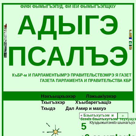
ФИФI ФЫМЫГЪЭПУД, ФИ IЕЙ ФЫМЫГЪЭПЩКIУ
АДЫГЭ
ПСАЛЪЭ
КъБР-м И ПАРЛАМЕНТЫМРЭ ПРАВИТЕЛЬСТВЭМРЭ Я ГАЗЕТ
ГАЗЕТА ПАРЛАМЕНТА И ПРАВИТЕЛЬСТВА КБР
Нэхъыщхьэхэр
Лэжьакlуэхэр
Тхыгъэхэр
Хъыбарегъащlэ
Тхыдэ
Дал Амир и махуэ
«
Бзылъхугъэм и
бзэкIэ бзылъхугъэм теухуау
5
КIуэдыжыпэнкIэ шынагъуэ 