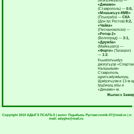
(Мэхъэчкъалэ) —
«Динамо»
(Ставрополь) —
0:0,
«Мэшыкъуэ-КМВ»
(Псыхуабэ) —
СКА
(Дон Iус Ростов)
0:2,
«Чайка»
(Песчанокопскэ) —
«Ротор-2»
(Волгоград) —
3:1,
«Дружба»
(Майкъуапэ) —
«Форте»
(Таганрог)
—
1:2
.
КъыкIэлъыкIуэ
джэгугъуэр «Спартак
Налшыкым»
Ставрополь
щригъэкIуэкIынущ.
ЩэкIуэгъуэм и 13-м а
IущIэнущ абы и
«Динамо»-м.
Жыласэ Замир
Copyright 2010 АДЫГЭ ПСАЛЪЭ | autor:
Пщыбыхь Рустам:
comik-07@mail.ru
| e-
mail:
adyghe@mail.ru