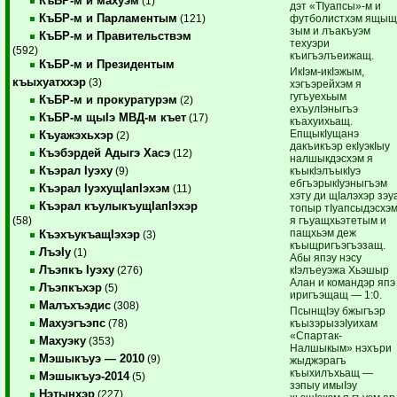
КъБР-м и махуэм
(1)
дэт «ТIуапсы»-м и
КъБР-м и Парламентым
футболистхэм ящы
(121)
зым и лъакъуэм
КъБР-м и Правительствэм
техуэри
(592)
къигъэлъеижащ.
КъБР-м и Президентым
ИкIэм-икIэжым,
къыхуатххэр
(3)
хэгъэрейхэм я
гугъуехьым
КъБР-м и прокуратурэм
(2)
ехъулIэныгъэ
КъБР-м щыIэ МВД-м къет
(17)
къахуихьащ.
ЕпщыкIущанэ
Къуажэхьхэр
(2)
дакъикъэр екIуэкIыу
Къэбэрдей Адыгэ Хасэ
(12)
налшыкдэсхэм я
Къэрал Iуэху
къыкIэлъыкIуэ
(9)
ебгъэрыкIуэныгъэм
Къэрал IуэхущIапIэхэм
(11)
хэту ди щIалэхэр зэу
Къэрал къулыкъущIапIэхэр
топыр тIуапсыдэсхэ
я гъуащхьэтетым и
(58)
пащхьэм деж
КъэхъукъащIэхэр
(3)
къыщригъэгъэзащ.
ЛъэIу
(1)
Абы япэу нэсу
Лъэпкъ Iуэху
кIэлъеуэжа Хьэшыр
(276)
Алан и командэр япэ
Лъэпкъхэр
(5)
иригъэщащ — 1:0.
Малъхъэдис
(308)
ПсынщIэу бжыгъэр
Махуэгъэпс
къызэрызэIуихам
(78)
«Спартак-
Махуэку
(353)
Налшыкым» нэхъри
Мэшыкъуэ — 2010
(9)
жыджэрагъ
къыхилъхьащ —
Мэшыкъуэ-2014
(5)
зэпыу имыIэу
Нэтынхэр
(227)