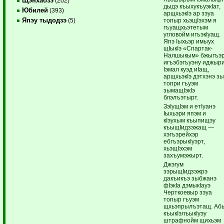
Щэнхабзэ
(202)
дыдэ къыхукъуэкIат,
Юбилей
(393)
арщхьэкIэ ар зэуа
Япэу тыдодзэ
топыр хьэщIэхэм я
(5)
гъуащхьэтетым
угловойм игъэкIуащ.
Япэ Iыхьэр имыух
щIыкIэ «Спартак-
Налшыкым» бжыгъэ
игъэбэгъуэну иджыр
Iэмал куэд иIащ,
арщхьэкIэ дэтхэнэ з
топри гъуэм
зымащIэкIэ
блэлъэтырт.
ЗэIущIэм и етIуанэ
Iыхьэри япэм и
кIэухым къыпищэу
къыщIидзэжащ —
хэгъэрейхэр
ебгъэрыкIуэрт,
хьэщIэхэм
захъумэжырт.
Джэгум
зэрыщIидзэжрэ
дакъикъэ зыбжанэ
фIэкIа дэмыкIауэ
Черткоевыр зэуа
топыр гъуэм
щхьэпрылъэтащ. Аб
къыкIэлъыкIуэу
штрафнойм щихьэм