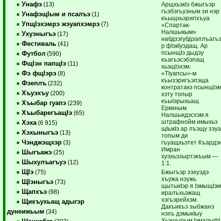
Унафэ
АрщхьэкIэ бжыгъэр
(13)
гъэбэгъуэным зи нэр
УнафэщIым и псалъэ
(1)
къыщхьэрипхъуа
УпщIэхэмрэ жэуапхэмрэ
(7)
«Спартак-
Налшыкым»
Ухуэныгъэ
(17)
набдзэгубдзаплъагъ
Фестиваль
(41)
р фIэкIуэдащ. Ар
псынщIэ дыдэу
Футбол
(590)
къагъэсэбэпащ
ФщIэн папщIэ
(11)
хьэщIэхэм.
Фэ фщIэрэ
«ТIуапсы»-м
(8)
къызэригъэпэща
Фэеплъ
(232)
контратакэ псынщIэ
Хъуэхъу
(200)
хэту топыр
къыIэрыхьащ
Хъыбар гуапэ
(239)
Еркиным.
ХъыбарегъащIэ
(65)
Налшыкдэсхэм я
штрафнойм имыхьэ
Хэха
(6 915)
щIыкIэ ар лъэщу зэу
Хэхыныгъэ
(13)
топым ди
Чэнджэщхэр
гъуащхьэтет Къардэ
(3)
Имран
Шыгъажэ
(25)
хуэхьэзыртэкъым —
Шыхулъагъуэ
(12)
1:1.
ЩIэ
Бжыгъэр зэхуэдэ
(75)
хъужа нэужь
ЩIэныгъэ
(73)
щытыкIэр я IэмыщIэ
Щапхъэ
(98)
иралъхьэжащ
хэгъэрейхэм.
Щикъухьащ адыгэр
Дакъикъэ зыбжанэ
дунеижьым
(34)
нэхъ дэмыкIыу
Хьэшырым IэмалыфI