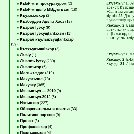
ЕкIуэкIыу:
1.
Зы
КъБР-м и прокуратурэм
(2)
артист: Къэрэш
КъБР-м щыIэ МВД-м къет
(18)
ЖьантIэм ущIэм
Къуажэхьхэр
(2)
кIуэкIэ.
23
. Дагъ
я унафэщIу 
Къэбэрдей Адыгэ Хасэ
(12)
Къехыу:
2
. Бад
Къэрал Iуэху
(9)
артисткэ. (и цIэ
Къэрал IуэхущIапIэхэм
(11)
«ЩIыхь» ордены
псыгъуэ зыгъэIу
Къэрал къулыкъущIапIэхэр
(59)
КъэхъукъащIэхэр
(3)
ЕкIуэкIыу:
1
. М
ЛъэIу
(1)
Къехыу:
2
. ЕкIэ
Лъэпкъ Iуэху
(280)
Къуэдз.
21
. ЛIы
Лъэпкъхэр
(5)
Малъхъэдис
(319)
Махуэгъэпс
(78)
Махуэку
(365)
Мэшыкъуэ — 2010
(9)
Мэшыкъуэ-2014
(5)
Нэтынхэр
(227)
Обозревателым и псалъэ
(33)
Политикэ партхэр
(9)
Проект
(3)
Профсоюзхэр
(4)
Псалъэжьхэр
(4)