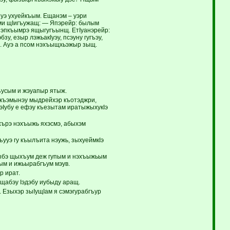
уэ ухуейкъым. Ещанэм – уэри
ыми щIигъужащ: — Япэрейр: былым
лъэпкъымрэ ящыгугъынщ. ЕтIуанэрейр:
, езыр лэжьакIуэу, псэуну гугъэу,
щ. Ауэ а псом нэхъыщхьэжыр зыщ.
ъусым и жэуапыр ятыж.
а къэмынэу мыдрейхэр къотэджри,
эIубу е ефэу къезытам иратыжыхукIэ
хърэ нэхъыжь яхэсмэ, абыхэм
ууэ гу къылъита нэужь, зыхуеймкIэ
хъыбэ щыхъум деж гупым и нэхъыжьым
ьым и ижьырабгъум мэув.
р ират.
щабэу Iэдэбу иубыду аращ.
. Езыхэр зыIущIам я сэмэгурабгъур