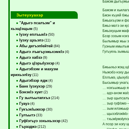
Бажэм дыгъужьи
Бажэм и хьилаг
Зытеухуахэр
Бжэн къуий бжьа
Бжьахъуэм и фо
"Адыгэ псалъэм" и
Бжьэ матэ зи ку
хьэщIэщым
(5)
Бжьэхуцым мафI
Iуэху еплъыкIэ
(50)
Бзэр зэзым нэх
Iуэху щхьэпэ
(11)
Былымыр жьы з
Абы дегъэпIейтей
(84)
Гуэным имылъмэ
Гугъуехь зымыш
Адыгэ лъагъуэжьхэмкIэ
(4)
Адыгэ хабзэ
(9)
Адыгэ цIэрыIуэхэр
(4)
Бжьыхьэ жэщ щI
Адыгэбзэм и махуэм
Ныжэбэ нэху ды
ирихьэлIэу
(11)
Еплъмэ, цIыхубз
Адыгэбзэр ядж
(4)
Бысымыр унагъ
Банк Iуэхухэр
(29)
… нэхъыжьыр я
БэнэкIэ хуит
(2)
… адэ-анэм жа
Гу зылъытапхъэ
(214)
… зыр щыпсалъэ
… зыр гуфIэмэ 
Гуауэ
(4)
… зым илэжьыр
ГукъэкIыжхэр
(30)
… щызэблэкIкIэ
Гулъытэ
(33)
… тхьэкIумэIупс
ГуфIэгъуэ зэхыхьэхэр
(42)
А псор зи нэгу 
Гъуазджэ
(212)