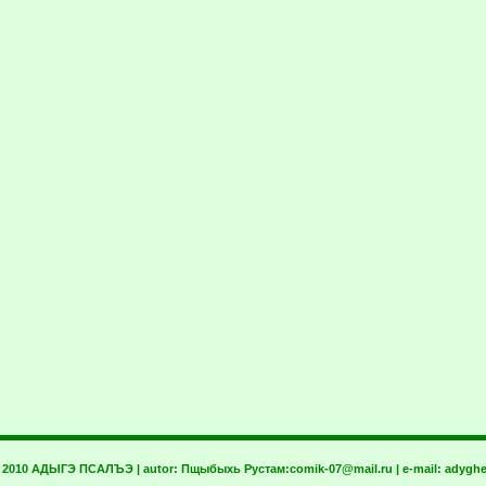
t 2010 АДЫГЭ ПСАЛЪЭ | autor:
Пщыбыхь Рустам:
comik-07@mail.ru
| e-mail:
adyghe