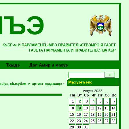
ЛЪЭ
КъБР-м И ПАРЛАМЕНТЫМРЭ ПРАВИТЕЛЬСТВЭМРЭ Я ГАЗЕТ
ГАЗЕТА ПАРЛАМЕНТА И ПРАВИТЕЛЬСТВА КБР
Тхыдэ
Дал Амир и махуэ
Махуэгъэпс
рыIуэ, цIыхубэм и артист щэджащэ
»
Август 2022
Пн
Вт
Ср
Чт
Пт
Сб
Вс
1
2
3
4
5
6
7
8
9
10
11
12
13
14
15
16
17
18
19
20
21
22
23
24
25
26
27
28
29
30
31