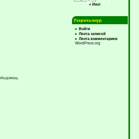
« Июл
Узэрихьэнур
Войти
Лента записей
Лента комментариев
WordPress.org
ъэбыдэжащ.