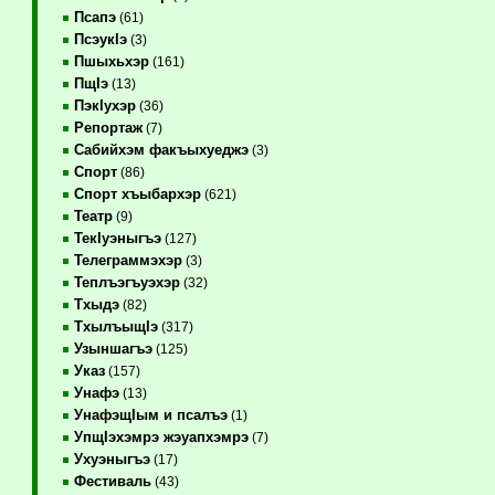
Псапэ
(61)
ПсэукIэ
(3)
Пшыхьхэр
(161)
ПщIэ
(13)
ПэкIухэр
(36)
Репортаж
(7)
Сабийхэм факъыхуеджэ
(3)
Спорт
(86)
Спорт хъыбархэр
(621)
Театр
(9)
ТекIуэныгъэ
(127)
Телеграммэхэр
(3)
Теплъэгъуэхэр
(32)
Тхыдэ
(82)
ТхылъыщIэ
(317)
Узыншагъэ
(125)
Указ
(157)
Унафэ
(13)
УнафэщIым и псалъэ
(1)
УпщIэхэмрэ жэуапхэмрэ
(7)
Ухуэныгъэ
(17)
Фестиваль
(43)