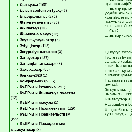
щыщ нэхъыфI? 
Дыгъуасэ
(165)
— Фызыр щы мэх
ДызыгъэпIейтей Iуэху
(6)
ухуейщ, езыри 
Егъэджэныгъэ
(272)
куэд иIэу, езы
пхъужь къэпшэнщ
Жыжьэ-гъунэгъу
(73)
къэпшэнщ. Апху
Жылагъуэ
(28)
— Сыт?
Жьыщхьэ махуэ
(13)
— Фызыр зыгъэ
Зауэ гъуэгуанэхэр
(2)
ЗэIущIэхэр
(113)
ЗэгурыIуэныгъэхэр
(3)
ЦIыху гуп зэхэ
ГуфIэгъуэ Iэнэм
Зэпеуэхэр
(137)
сэламыр къыIах
ЗэпыщIэныгъэхэр
(28)
зыри тIысыжыр
Зэхыхьэхэр
(56)
Нэщхъеягъуэм и
зыкъаIэтыркъым
Кавказ-2020
(1)
Нэхъыжь и гъуэг
Конференцхэр
(16)
йоупщI.
КъБР-м и Iэтащхьэ
(241)
Зэгъусэу къыща
КъБР-м и Жылагъуэ палатэм
ныбжькIэ къызэ
(12)
Бзылъхугъэр и 
КъБР-м и махуэм
(1)
НэхъыщIэм и Iэ
КъБР-м и Парламентым
(129)
Хъыджэбз цIыкIу
хуэгъэзауэ, я щ
КъБР-м и Правительствэм
(623)
КъБР-м и Президентым
къыхуатххэр
(3)