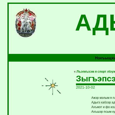
АД
Нэхъыщхь
«
Лъэпкъхэм я спорт лIэ
Зыгъэпсэ
2021-10-02
Ажэр мэлым я 
Адыгэ хабзэр а
Ахъмэт и фо изщ
Ахъшэр псым х