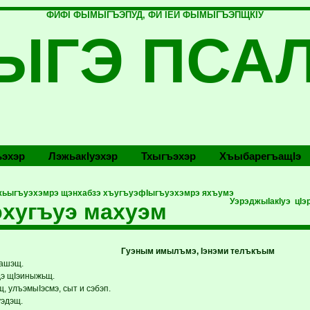
ФИФI ФЫМЫГЪЭПУД, ФИ IЕЙ ФЫМЫГЪЭПЩКIУ
ЫГЭ ПСА
эхэр
Лэжьакlуэхэр
Тхыгъэхэр
Хъыбарегъащlэ
ужьыгъуэхэмрэ щэнхабзэ хъугъуэфIыгъуэхэмрэ яхъумэ
УэрэджыIакIуэ цIэ
хугъуэ махуэм
Гуэным имылъмэ, Iэнэми телъкъым
пашэщ.
дэ щIэиныжьщ.
, улъэмыIэсмэ, сыт и сэбэп.
уэдэщ.