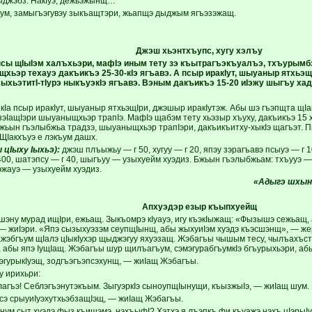
ъыджэбз. НакIуэ, дежьэжынщ…
ъум, замыгъэгувэу зыкъащтэри, жьапщэ дыджым ягъэзэжащ.
Джэш хьэнтхъупс, хугу хэлъу
сы щIыIэм халъхьэри, мафIэ иным тету зэ къытрагъэкъуалъэ, тхъурымбэ
хьэр техауэ дакъикъэ 25-30-кIэ ягъавэ. А псыр иракIут, шыуаныр ятхьэщ
хьэтитI-тIурэ ныкъуэкIэ ягъавэ. Вэным дакъикъэ 15-20 иIэжу шыгъу хад
а псыр иракIут, шыуаныр ятхьэщIри, джэшыр иракIутэж. Абы шэ гъэпщта щIакI
зэIащIэри шыуаныщхьэр трапIэ. МафIэ щабэм тету хьэзыр хъуху, дакъикъэ 15 х
жьын гъэлыбжьа традзэ, шыуаныщхьэр трапIэри, дакъикъитху-хыкIэ щагъэт. П
 ЩIакхъуэ е лэкъум дашх.
 цIыху Iыхьэ):
джэш плъыжьу — г 50, хугуу — г 20, япэу зэрагъавэ псыуэ — г 1
400, шатэпсу — г 40, шыгъуу — узыхуейм хуэдиз. Бжьын гъэлыбжьам: тхъууэ — 
жауэ — узыхуейм хуэдиз.
«Адыгэ шхы
Апхуэдэр езыр къыпхуейщ
шэну мурад ищIри, ежьащ. Зыкъомрэ кIуауэ, игу къэкIыжащ: «Фызышэ сежьащ, 
— жиIэри. «Япэ сызыхуэзэм сеупщIынщ, абы жыхуиIэм хуэдэ къэсшэнщ», — жери
жэбгъум щIалэ цIыкIухэр щыджэгуу яхуэзащ. Жэбагъы чышым тесу, чылъахъст
, абы япэ IущIащ. Жэбагъы шур щилъагъум, сэмэгурабгъумкIэ бгъурыхьэри, аб
уэгурыкIуэщ, зодгъэгъэпсэхунщ, — жиIащ Жэбагъы.
гу ирихьри:
агъэ! Себлэгъэнутэкъым. ЗыгуэркIэ сыноупщIынущи, къызжыIэ, — жиIащ шум.
 сэ срыуиIуэхутхьэбзащIэщ, — жиIащ Жэбагъы.
ум сыт хуэдэ фыз къишэмэ, нэхъыфI? Хэтхэ я лъэпкъ фи къуажэ нэхъ цIэрыI