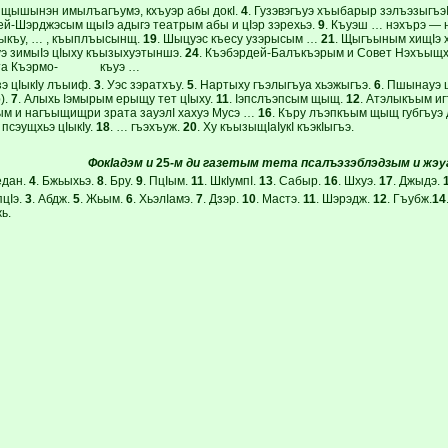
щышынэн имылъагъумэ, кхъуэр абы докI.
4
. Гузэвэгъуэ хъыбарыр зэлъэзыгъэI
ей-Шэрджэсым щыIэ адыгэ театрым абы и цIэр зэрехьэ.
9
. Къуэш … нэхърэ — 
ыкъу, … , къыплъысынщ.
19
. Шыцуэс къесу узэрысым …
21
. Щыгъыным хищIэ х
уэ зимыIэ цIыху къызыхуэтыншэ.
24
. Къэбэрдей-Балъкъэрым и Совет Нэхъыщхь
щыта Къэрмо- къуэ …
зэ цIыкIу лъыиф.
3
. Уэс зэратхъу.
5
. Нартыху гъэлыгъуа хьэжыгъэ.
6
. Пшынауэ 
р).
7
. Алыхь Iэмырым ерыщу тет цIыху.
11
. Iэпслъэпсым щыщ.
12
. Атэлыкъым иг
м и нагъыщищри зрата зауэлI хахуэ Мусэ …
16
. Къру лъэпкъым щыщ губгъуэ 
 псэущхьэ цIыкIу.
18
. … гъэхъуж.
20
. Ху къызыщIаIукI къэкIыгъэ.
ФокIадэм и
25
-м ди газетым тета
псалъэзэблэдзым и жэу
едан.
4
. Бжьыхьэ.
8
. Бру.
9
. ПцIым.
11
. ШкIумпI.
13
. Сабыр.
16
. Шхуэ.
17
. Джыдэ.
пцIэ.
3
. Абдж.
5
. Жьым.
6
. ХьэлIамэ.
7
. Дзэр.
10
. Мастэ.
11
. Шэрэдж.
12
. Гъубж.
14
жь.