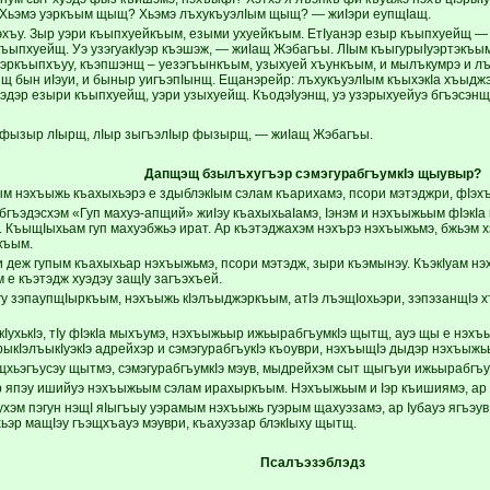
Хьэмэ уэркъым щыщ? Хьэмэ лъхукъуэлIым щыщ? — жиIэри еупщIащ.
ъу. Зыр уэри къыпхуейкъым, езыми ухуейкъым. ЕтIуанэр езыр къыпхуейщ — 
къыпхуейщ. Уэ узэгуакIуэр къэшэж, — жиIащ Жэбагъы. ЛIым къыгурыIуэртэкъ
р уэркъыпхъуу, къэпшэнщ – уезэгъынкъым, узыхуей хъункъым, и мылъкумрэ и 
 бын иIэуи, и быныр уигъэпIынщ. Ещанэрейр: лъхукъуэлIым къыхэкIа хъыджэбзу
эдэр езыри къыпхуейщ, уэри узыхуейщ. КъодэIуэнщ, уэ узэрыхуейуэ бгъэсэн
фызыр лIырщ, лIыр зыгъэлIыр фызырщ, — жиIащ Жэбагъы.
Дапщэщ бзылъхугъэр сэмэгурабгъумкIэ щыувыр?
сым нэхъыжь къахыхьэрэ е здыблэкIым сэлам къарихамэ, псори мэтэджри, фIэх
 бгъэдэсхэм «Гуп махуэ-апщий» жиIэу къахыхьаIамэ, Iэнэм и нэхъыжьым фIэкI
. КъыщIыхьам гуп махуэбжьэ ират. Ар къэтэджахэм нэхърэ нэхъыжьмэ, бжьэм х
къым.
 деж гупым къахыхьар нэхъыжьмэ, псори мэтэдж, зыри къэмынэу. КъэкIуам нэ
 е къэтэдж хуэдэу защIу загъэхъей.
у зэпаупщIыркъым, нэхъыжь кIэлъыджэркъым, атIэ лъэщIохьэри, зэпэзанщIэ хъ
кIухькIэ, тIу фIэкIа мыхъумэ, нэхъыжьыр ижьырабгъумкIэ щытщ, ауэ щы е нэ
рыкIэлъыкIуэкIэ адрейхэр и сэмэгурабгъукIэ къоуври, нэхъыщIэ дыдэр нэхъыж
щхьэгъусэу щытмэ, сэмэгурабгъумкIэ мэув, мыдрейхэм сыт щыгъуи ижьырабгъу
р япэу ишийуэ нэхъыжьым сэлам ирахыркъым. Нэхъыжьым и Iэр къишиямэ, ар 
хэм пэгун нэщI яIыгъыу уэрамым нэхъыжь гуэрым щахуэзамэ, ар Iубауэ ягъэув
хьэр мащIэу гъэщхъауэ мэуври, къахуэзар блэкIыху щытщ.
Псалъэзэблэдз