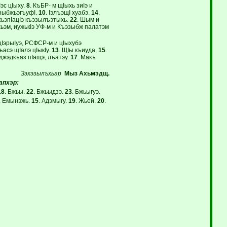
эс цIыху.
8
. КъБР- м щIыхь зиIэ и
ныбжьэгъуфI.
10
. IэлъэщI хуабэ.
14
.
ьэпIацIэ къэзылъэтыхь.
22
. Шым и
эм, иужькIэ УФ-м и Къэзыбж палатэм
цIэрыIуэ, РСФСР-м и цIыхубэ
ъасэ щIалэ цIыкIу.
13
. ЩIы къиуда.
15
.
джэдкъаз пIащэ, лъатэу.
17
. Макъ
Зэхэзылъхьар
Мыз Ахьмэдщ.
апхэр:
18
. Бжьы.
22
. Бжьыдзэ.
23
. Бжьыгуэ.
. Емынэжь.
15
. Адэмыгу.
19
. Жьей.
20
.