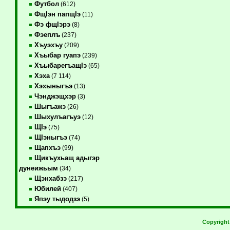
Футбол
(612)
ФщIэн папщIэ
(11)
Фэ фщIэрэ
(8)
Фэеплъ
(237)
Хъуэхъу
(209)
Хъыбар гуапэ
(239)
ХъыбарегъащIэ
(65)
Хэха
(7 114)
Хэхыныгъэ
(13)
Чэнджэщхэр
(3)
Шыгъажэ
(26)
Шыхулъагъуэ
(12)
ЩIэ
(75)
ЩIэныгъэ
(74)
Щапхъэ
(99)
Щикъухьащ адыгэр
дунеижьым
(34)
Щэнхабзэ
(217)
Юбилей
(407)
Япэу тыдодзэ
(5)
Copyrigh