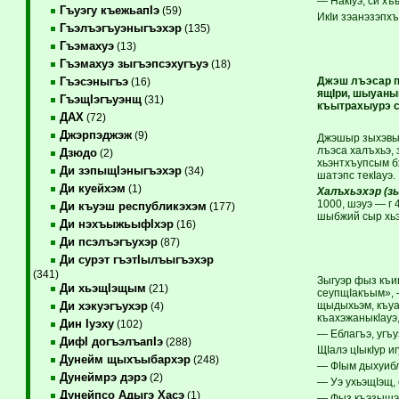
— НакIуэ, си х
Гъуэгу къежьапIэ
(59)
ИкIи зэанэзэпх
Гъэлъэгъуэныгъэхэр
(135)
Гъэмахуэ
(13)
Гъэмахуэ зыгъэпсэхугъуэ
(18)
Джэш лъэсар п
Гъэсэныгъэ
(16)
ящIри, шыуаныщ
ГъэщIэгъуэнщ
(31)
къытрахыурэ сы
ДАХ
(72)
Джэрпэджэж
(9)
Джэшыр зыхэвыкI
лъэса халъхьэ, 
Дзюдо
(2)
хьэнтхъупсым б
Ди зэпыщIэныгъэхэр
(34)
шатэпс текIауэ.
Ди куейхэм
(1)
Халъхьэхэр (зы
1000, шэуэ — г 
Ди къуэш республикэхэм
(177)
шыбжий сыр хьэ
Ди нэхъыжьыфIхэр
(16)
Ди псэлъэгъухэр
(87)
Ди сурэт гъэтIылъыгъэхэр
(341)
Зыгуэр фыз къи
Ди хьэщIэщым
(21)
сеупщIакъым», 
щыдыхьэм, къуа
Ди хэкуэгъухэр
(4)
къахэжаныкIауэ
Дин Iуэху
(102)
— Еблагъэ, угъ
ДифI догъэлъапIэ
(288)
ЩIалэ цIыкIур и
Дунейм щыхъыбархэр
(248)
— ФIым дыхуибл
Дунеймрэ дэрэ
(2)
— Уэ ухьэщIэщ,
Дунейпсо Адыгэ Хасэ
(1)
— Фыз къэзышэн