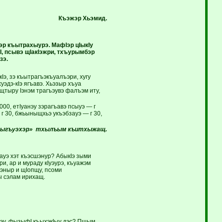
Къэжэр Хьэмид.
р къытрахыурэ. МафIэр цIыкIу
I, псывэ щIакIэжри, тхъурымбэр
зэ.
э, зэ къытрагъэкъуалъэри, хугу
уэдэ-кIэ ягъавэ. Хьэзыр хъуа
щтыру Iэнэм трагъэувэ фалъэм иту,
000, етIуанэу зэрагъавэ псыуэ — г
г 30, бжьыныщхьэ укъэбзауэ — г 30,
ныгъуэхэр» тхылъым къитхыжащ.
ауэ хэт къэсшэнур? АбыкIэ зыми
, ар и мураду кIуэурэ, къуажэм
эныр и щIопщу, псоми
ы сэлам ирихащ.
уэу, фызыфI къыхэкIыу дэс? Пщым