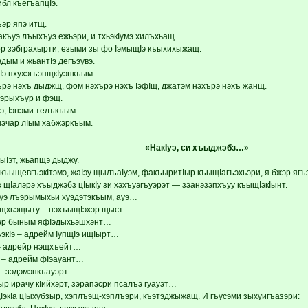
бл къегъапцIэ.
ъэр япэ итщ.
къуэ лъыхъуэ ежьэри, и тхьэкIумэ хилъхьащ.
р зэбграхырти, езыми зы фо IэмыщIэ къыхихыжащ.
эдым и жьантIэ дегъэувэ.
э пхухэгъэпщкIуэнкъым.
ърэ нэхъ дыджщ, фом нэхърэ нэхъ IэфIщ, джатэм нэхърэ нэхъ жанщ.
эрыхъур и фэщ.
, Iэнэми телъкъым.
эчар лIым хабжэркъым.
«НакIуэ, си хъыджэбз…»
ыIэт, жьапщэ дыджу.
къыщевгъэкIтэмэ, жаIэу щылъаIуэм, факъыритIыр къыщIагъэхьэри, я бжэр яг
 щIалэрэ хъыджэбз цIыкIу зи хэхъуэгъуэрэт — зэанэзэпхъуу къыщIэкIынт.
уэ лъэрымыхьи хуэдэтэкъым, ауэ…
щхьэщыту – нэхъыщIэхэр щыст…
Iэр быным яфIэдыхьэшхэнт…
кIэ – адрейм IупщIэ ищIырт…
– адрейр нэщхъейт…
 – адрейм фIэауант…
 – зэдэмэпкъауэрт…
ыр ирачу кIийхэрт, зэрапэсри псалъэ гуауэт…
щIэкIа цIыхубзыр, хэплъэщ-хэплъэри, къэтэджыжащ. И гъусэми зыхуигъазэри: