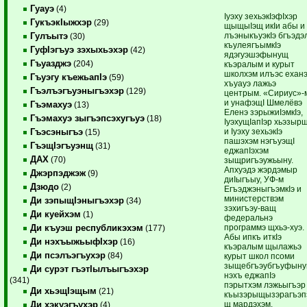
Гуауэ
(4)
Iуэху зехьэкIэфIхэр
ГукъэкIыжхэр
(29)
щыщыIэщ икIи абы и
лъэныкъуэкIэ бгъэдэ
Гулъытэ
(30)
къулеягъымкIэ
ГуфIэгъуэ зэхыхьэхэр
(42)
ядэгуэшэфынущ
Гъуазджэ
(204)
къэралым и курыт
школхэм илъэс ехан
Гъуэгу къежьапIэ
(59)
хъуауэ лажьэ
Гъэлъэгъуэныгъэхэр
(129)
центрым. «Сириус»-
и унафэщI Шмелёвэ
Гъэмахуэ
(13)
Еленэ зэрыжиIэмкIэ,
Гъэмахуэ зыгъэпсэхугъуэ
(18)
IуэхущIапIэр хьэзыр
и Iуэху зехьэкIэ
Гъэсэныгъэ
(15)
пашэхэм нэгъуэщI
ГъэщIэгъуэнщ
(31)
еджапIэхэм
ДАХ
(70)
зыщригъэужьыну.
Апхуэдэ жэрдэмыр
Джэрпэджэж
(9)
диIыгъыу, УФ-м
Дзюдо
(2)
ЕгъэджэныгъэмкIэ и
министерствэм
Ди зэпыщIэныгъэхэр
(34)
зэхигъэу-ващ
Ди куейхэм
(1)
федеральнэ
программэ щхьэ-хуэ.
Ди къуэш республикэхэм
(177)
Абы ипкъ иткIэ
Ди нэхъыжьыфIхэр
(16)
къэралым щылажьэ
Ди псэлъэгъухэр
(84)
курыт школ псоми
зыщебгъэубгъуфын
Ди сурэт гъэтIылъыгъэхэр
нэхъ еджапIэ
(341)
пэрытхэм лэжьыгъэр
Ди хьэщIэщым
(21)
къызэрыщызэрагъэп
щ мардэхэм.
Ди хэкуэгъухэр
(4)