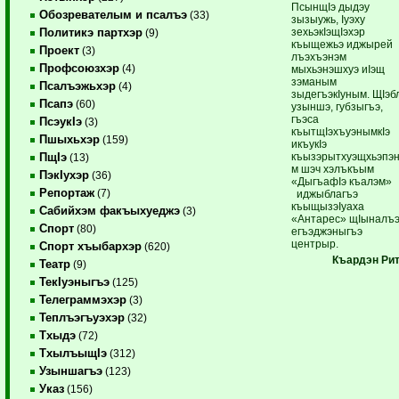
ПсынщIэ дыдэу
Обозревателым и псалъэ
(33)
зызыужь, Iуэху
зехьэкIэщIэхэр
Политикэ партхэр
(9)
къыщежьэ иджырей
Проект
(3)
лъэхъэнэм
Профсоюзхэр
(4)
мыхьэнэшхуэ иIэщ
зэманым
Псалъэжьхэр
(4)
зыдегъэкIуным. ЩIэб
Псапэ
(60)
узыншэ, губзыгъэ,
гъэса
ПсэукIэ
(3)
къытщIэхъуэнымкIэ
Пшыхьхэр
(159)
икъукIэ
къызэрытхуэщхьэпэ
ПщIэ
(13)
м шэч хэлъкъым
ПэкIухэр
(36)
«ДыгъафIэ къалэм»
Репортаж
(7)
иджыблагъэ
къыщызэIуаха
Сабийхэм факъыхуеджэ
(3)
«Антарес» щIыналъ
Спорт
(80)
егъэджэныгъэ
центрыр.
Спорт хъыбархэр
(620)
Къардэн Рит
Театр
(9)
ТекIуэныгъэ
(125)
Телеграммэхэр
(3)
Теплъэгъуэхэр
(32)
Тхыдэ
(72)
ТхылъыщIэ
(312)
Узыншагъэ
(123)
Указ
(156)