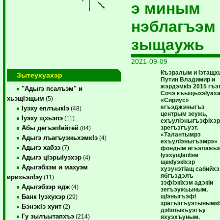
э миным
нэблагъэм
зыщаужь
2021-09-09
Къэралым и Iэтащх
Зытеухуахэр
Путин Владимир и
жэрдэмкIэ 2015 гъэ
"Адыгэ псалъэм" и
Сочэ къыщызэIуах
хьэщIэщым
(5)
«Сириус»
егъэджэныгъэ
Iуэху еплъыкIэ
(48)
центрым зеужь,
Iуэху щхьэпэ
(11)
ехъулIэныгъэфIхэ
зрегъэгъуэт.
Абы дегъэпIейтей
(84)
«Талантымрэ
Адыгэ лъагъуэжьхэмкIэ
(4)
ехъулIэныгъэмрэ»
Адыгэ хабзэ
(7)
фондым игъэлажьэ
IуэхущIапIэм
Адыгэ цIэрыIуэхэр
(4)
щекIуэкIхэр
Адыгэбзэм и махуэм
хуэунэтIащ сабийх
ябгъэдэлъ
ирихьэлIэу
(11)
зэфIэкIхэм адэкIи
Адыгэбзэр ядж
(4)
зегъэужьыным,
щIэныгъэфI
Банк Iуэхухэр
(29)
зрагъэгъуэтынымкI
БэнэкIэ хуит
(2)
дэIэпыкъуэгъу
Гу зылъытапхъэ
(214)
яхуэхъуным.