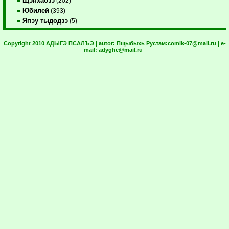
Щэнхабзэ
(202)
Юбилей
(393)
Япэу тыдодзэ
(5)
Copyright 2010 АДЫГЭ ПСАЛЪЭ | autor:
Пщыбыхь Рустам:
comik-07@mail.ru
| e-
mail:
adyghe@mail.ru