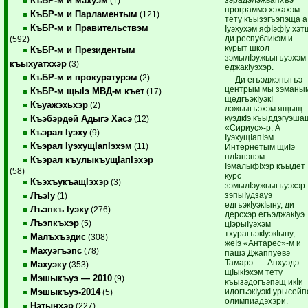
КъБР-м и махуэм
(1)
программэ хэхахэм
КъБР-м и Парламентым
(121)
тету къызэгъэпэща а
КъБР-м и Правительствэм
Iуэхухэм яфIэфIу хэт
ди республикэм и
(592)
курыт школ
КъБР-м и Президентым
зэмылIэужьыгъуэхэм
къыхуатххэр
(3)
еджакIуэхэр.
КъБР-м и прокуратурэм
(2)
— Ди егъэджэныгъэ
центрым мы зэманы
КъБР-м щыIэ МВД-м къет
(17)
щедгъэкIуэкI
Къуажэхьхэр
(2)
лэжьыгъэхэм ящыщ
куэдкIэ къыддэгуэша
Къэбэрдей Адыгэ Хасэ
(12)
«Сириус»-р. А
Къэрал Iуэху
(9)
IуэхущIапIэм
Къэрал IуэхущIапIэхэм
(11)
Интернетым щиIэ
плIанэпэм
Къэрал къулыкъущIапIэхэр
IэмалыфIхэр къыдет
(58)
курс
КъэхъукъащIэхэр
(3)
зэмылIэужьыгъуэхэр
зэпыIудзауэ
ЛъэIу
(1)
едгъэкIуэкIыну, ди
Лъэпкъ Iуэху
(276)
дерсхэр егъэджакIуэ
Лъэпкъхэр
(5)
цIэрыIуэхэм
тхурагъэкIуэкIыну, —
Малъхъэдис
(308)
жеIэ «Антарес»-м и
Махуэгъэпс
(78)
пашэ Джаппуевэ
Тамарэ. — Апхуэдэ
Махуэку
(353)
щIыкIэхэм тету
Мэшыкъуэ — 2010
(9)
къызэдогъэпэщ икIи
идогъэкIуэкI урысейп
Мэшыкъуэ-2014
(5)
олимпиадэхэри.
Нэтынхэр
(227)