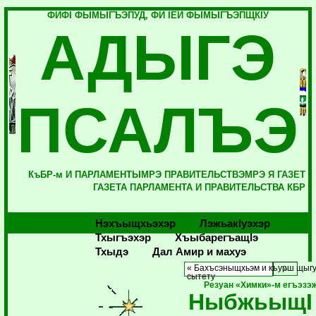
ФИФI ФЫМЫГЪЭПУД, ФИ IЕЙ ФЫМЫГЪЭПЩКIУ
АДЫГЭ
ПСАЛЪЭ
КъБР-м И ПАРЛАМЕНТЫМРЭ ПРАВИТЕЛЬСТВЭМРЭ Я ГАЗЕТ
ГАЗЕТА ПАРЛАМЕНТА И ПРАВИТЕЛЬСТВА КБР
Нэхъыщхьэхэр
Лэжьакlуэхэр
Тхыгъэхэр
Хъыбарегъащlэ
Тхыдэ
Дал Амир и махуэ
« Бахъсэныщхьэм и къурш щыг
сытету
Резуан «Химки»-м егъэзэ
НыбжьыщI