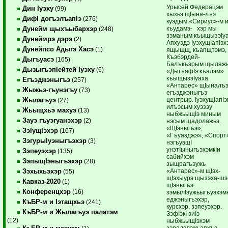
Урысей Федерацэм
Дин Iуэху
(99)
хыхьэ щIына-лъэ
ДифI догъэлъапIэ
(276)
куэдым «Сириус»-м 
къудамэ- хэр мы
Дунейм щыхъыбархэр
(248)
зэманым къыщызэIуа
Дунеймрэ дэрэ
(2)
Апхуэдэ IуэхущIапIэх
Дунейпсо Адыгэ Хасэ
(1)
ящыщщ, къапщтэмэ,
Къэбэрдей-
Дыгъуасэ
(165)
Балъкъэрым щылаж
ДызыгъэпIейтей Iуэху
(6)
«ДыгъафIэ къалэм»
къыщызэIуаха
Егъэджэныгъэ
(257)
«Антарес» щIыналъ
Жыжьэ-гъунэгъу
(73)
егъэджэныгъэ
центрыр. IуэхущIапI
Жылагъуэ
(27)
илъэсым хуэзэу
Жьыщхьэ махуэ
(13)
ныбжьыщIэ миным
Зауэ гъуэгуанэхэр
(2)
нэсым щадолажьэ.
«ЩIэныгъэ»,
ЗэIущIэхэр
(107)
«Гъуазджэ», «Спорт
ЗэгурыIуэныгъэхэр
(3)
нэгъуэщI
унэтIыныгъэхэмкIи
Зэпеуэхэр
(135)
сабийхэм
ЗэпыщIэныгъэхэр
(28)
зыщрагъэужь
«Антарес»-м щIэх-
Зэхыхьэхэр
(55)
щIэхыурэ щызэха-шэ
Кавказ-2020
(1)
щIэныгъэ
Конференцхэр
(16)
зэмылIэужьыгъуэхэмк
еджэныгъэхэр,
КъБР-м и Iэтащхьэ
(241)
курсхэр, зэпеуэхэр.
КъБР-м и Жылагъуэ палатэм
ЗэфIэкI зиIэ
(12)
ныбжьыщIэхэм
зэрадэлэжьапхъэ