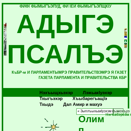
ФИФI ФЫМЫГЪЭПУД, ФИ IЕЙ ФЫМЫГЪЭПЩКIУ
АДЫГЭ
ПСАЛЪЭ
КъБР-м И ПАРЛАМЕНТЫМРЭ ПРАВИТЕЛЬСТВЭМРЭ Я ГАЗЕТ
ГАЗЕТА ПАРЛАМЕНТА И ПРАВИТЕЛЬСТВА КБР
Нэхъыщхьэхэр
Лэжьакlуэхэр
Тхыгъэхэр
Хъыбарегъащlэ
Тхыдэ
Дал Амир и махуэ
« ЗыплъыхьакIуэхэм къахохъуэ
Нэгъабэрейм 
Олим
п