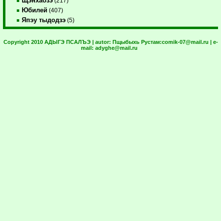
Щэнхабзэ
(217)
Юбилей
(407)
Япэу тыдодзэ
(5)
Copyright 2010 АДЫГЭ ПСАЛЪЭ | autor:
Пщыбыхь Рустам:
comik-07@mail.ru
| e-
mail:
adyghe@mail.ru