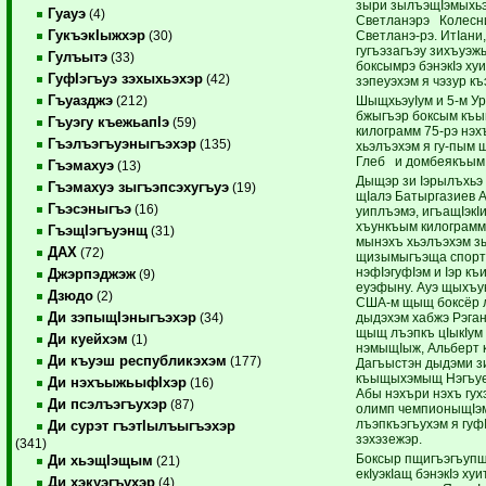
зыри зылъэщIэмыхь
Гуауэ
(4)
Светланэрэ Колесн
ГукъэкIыжхэр
Светланэ-рэ. ИтIани,
(30)
гугъэзагъэу зихъуэ
Гулъытэ
(33)
боксымрэ бэнэкIэ ху
ГуфIэгъуэ зэхыхьэхэр
(42)
зэпеуэхэм я чэзур къ
Гъуазджэ
ШыщхьэуIум и 5-м У
(212)
бжыгъэр боксым къ
Гъуэгу къежьапIэ
(59)
килограмм 75-рэ нэ
Гъэлъэгъуэныгъэхэр
(135)
хьэлъэхэм я гу-пым
Глеб и домбеякъым
Гъэмахуэ
(13)
Дыщэр зи Iэрылъхьэ 
Гъэмахуэ зыгъэпсэхугъуэ
(19)
щIалэ Батыргазиев А
Гъэсэныгъэ
(16)
уиплъэмэ, игъащIэкI
хъункъым килограмм
ГъэщIэгъуэнщ
(31)
мынэхъ хьэлъэхэм зы
ДАХ
(72)
щизымыгъэща спорт
нэфIэгуфIэм и Iэр къ
Джэрпэджэж
(9)
еуэфыну. Ауэ щыхъук
Дзюдо
(2)
США-м щыщ боксёр 
Ди зэпыщIэныгъэхэр
дыдэхэм хабжэ Рэга
(34)
щыщ лъэпкъ цIыкIум
Ди куейхэм
(1)
нэмыщIыж, Альберт
Ди къуэш республикэхэм
(177)
Дагъыстэн дыдэми зи
къыщыхэмыщ Нэгъуе
Ди нэхъыжьыфIхэр
(16)
Абы нэхъри нэхъ гух
Ди псэлъэгъухэр
(87)
олимп чемпионыщIэм
лъэпкъэгъухэм я гуф
Ди сурэт гъэтIылъыгъэхэр
зэхэзежэр.
(341)
Боксыр пщигъэгъупщ
Ди хьэщIэщым
(21)
екIуэкIащ бэнэкIэ хуи
Ди хэкуэгъухэр
(4)