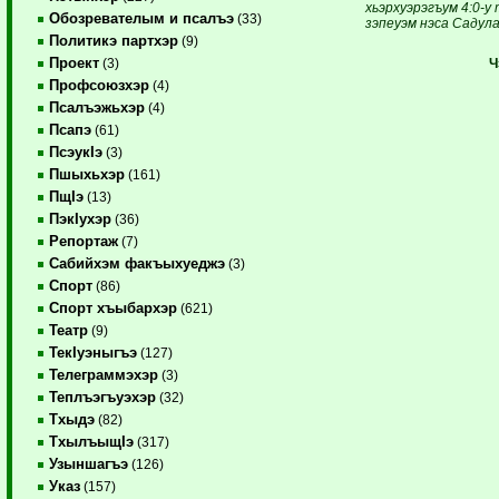
хьэрхуэрэгъум 4:0-у 
Обозревателым и псалъэ
(33)
зэпеуэм нэса Садул
Политикэ партхэр
(9)
Проект
Ч
(3)
Профсоюзхэр
(4)
Псалъэжьхэр
(4)
Псапэ
(61)
ПсэукIэ
(3)
Пшыхьхэр
(161)
ПщIэ
(13)
ПэкIухэр
(36)
Репортаж
(7)
Сабийхэм факъыхуеджэ
(3)
Спорт
(86)
Спорт хъыбархэр
(621)
Театр
(9)
ТекIуэныгъэ
(127)
Телеграммэхэр
(3)
Теплъэгъуэхэр
(32)
Тхыдэ
(82)
ТхылъыщIэ
(317)
Узыншагъэ
(126)
Указ
(157)