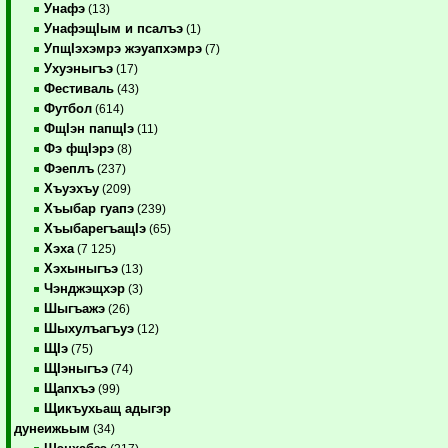
Унафэ
(13)
УнафэщIым и псалъэ
(1)
УпщIэхэмрэ жэуапхэмрэ
(7)
Ухуэныгъэ
(17)
Фестиваль
(43)
Футбол
(614)
ФщIэн папщIэ
(11)
Фэ фщIэрэ
(8)
Фэеплъ
(237)
Хъуэхъу
(209)
Хъыбар гуапэ
(239)
ХъыбарегъащIэ
(65)
Хэха
(7 125)
Хэхыныгъэ
(13)
Чэнджэщхэр
(3)
Шыгъажэ
(26)
Шыхулъагъуэ
(12)
ЩIэ
(75)
ЩIэныгъэ
(74)
Щапхъэ
(99)
Щикъухьащ адыгэр
дунеижьым
(34)