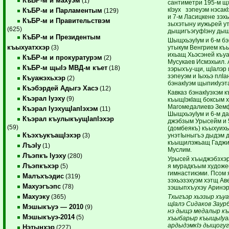
КъБР-м и махуэм
(1)
сантиметри 195-м щ
кIэух зэпеуэм нэсак
КъБР-м и Парламентым
(129)
и 7-м Ласицкене зэх
КъБР-м и Правительствэм
зыхэтыну иужьрей ут
(625)
дыщигъэгуфIэну дыщ
КъБР-м и Президентым
ШыщхьэуIум и 6-м бэ
къыхуатххэр
утыкум Венгрием къ
(3)
ихьащ Хьэсэней къ
КъБР-м и прокуратурэм
(2)
Мусукаев Исмэхьил. 
КъБР-м щыIэ МВД-м къет
(18)
зэрыхъу-щи, щIалэр
зэпеуэм и Iыхьэ плIа
Къуажэхьхэр
(2)
бэнакIуэм щыпикIуэт
Къэбэрдей Адыгэ Хасэ
(12)
Кавказ бэнакIуэхэм 
Къэрал Iуэху
(9)
къыщIэкIащ боксым х
Магомедалиевэ Зем
Къэрал IуэхущIапIэхэм
(11)
ШыщхьэуIум и 6-м д
Къэрал къулыкъущIапIэхэр
джэбзым Урысейм и 
(59)
(домбеякъ) къыхуихь
КъэхъукъащIэхэр
унэтIыныгъэ дыдэм 
(3)
къыщилэжьащ Гаджи
ЛъэIу
(1)
Муслим.
Лъэпкъ Iуэху
(280)
Урысей хъыджэбзхэр
Лъэпкъхэр
я мурадкъым художе
(5)
гимнастикэми. Псом 
Малъхъэдис
(319)
зэхьэзэхуэм хэтщ Ав
Махуэгъэпс
(78)
зэшыпхъухэу Аринэр
Махуэку
Тхыгъэр хьэзыр хъу
(365)
щIалэ Сидаков Заур
Мэшыкъуэ — 2010
(9)
нэ дыщэ медалыр к
Мэшыкъуэ-2014
(5)
хъыбарыр къыщыIуа
ардыдэмкIэ дыщогуг
Нэтынхэр
(227)