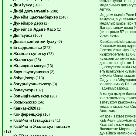
зэхьэзэхуэри. ЯпэщI
Дин Iуэху
медалымкIэ дигъэгу
(102)
Артур.
ДифI догъэлъапIэ
(288)
Индием къикIа Рави 
Дунейм щыхъыбархэр
(248)
текIуэри, а унэтIын
Дунеймрэ дэрэ
медалыр щызыIэриг
(2)
Дагъыстэным щыщ Уг
Дунейпсо Адыгэ Хасэ
(1)
(килограмм 57-рэ нэ
Дыгъуасэ
(165)
хьэлъэхэм).
ДызыгъэпIейтей Iуэху
ХъыбарыфIкIэ узыща
(6)
Кавказым щыщ адрей
Егъэджэныгъэ
(272)
Осетин бэна-кIуэ Си
Жыжьэ-гъунэгъу
(73)
хьэрхуэрэгъум 11:0-у 
иужьрей зэпеуэм нэс
Жылагъуэ
(28)
дагъыстэн щIа- литI
Жьыщхьэ махуэ
(13)
щызэхуэзэжынкIи хъ
егъэцIыхужын хуэмей
Зауэ гъуэгуанэхэр
(2)
екIуэкIа Олимпиадэм
ЗэIущIэхэр
(113)
Садулаев Абдулраши
ЗэгурыIуэныгъэхэр
къыкIэрымыху Раши
(3)
Гаджимурадрэщ.
Зэпеуэхэр
(137)
А махуэ дыдэм баш
ЗэпыщIэныгъэхэр
(28)
къагъэщхьэпэу лъаг
Зэхыхьэхэр
зэпеуэхэм къахэжан
(56)
медаль къэзыхьа Си
Кавказ-2020
(1)
Анжеликэ.
Конференцхэр
(16)
Япэрей зэхьэзэхуэхэ
КъБР-м и Iэтащхьэ
КъБР-м и цIыхубэм ф
(241)
КъалэкIыхьым щыщ 
КъБР-м и Жылагъуэ палатэм
Ласицкене Марии. Щ
(12)
дунейпсо чемпион х