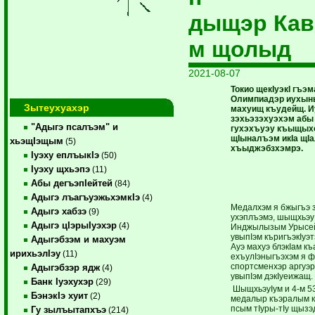
дыщэр Кав
м щолыд
2021-08-07
Токио щекIуэкI гъэ
Олимпиадэр иухын
Зытеухуахэр
махуищ къудейщ. 
зэхьэзэхуэхэм абы
"Адыгэ псалъэм" и
гухэхъуэу къыщыхо
щIыналъэм икIа щI
хьэщIэщым
(5)
хъыджэбзхэмрэ.
Iуэху еплъыкIэ
(50)
Iуэху щхьэпэ
(11)
Абы дегъэпIейтей
(84)
Адыгэ лъагъуэжьхэмкIэ
(4)
Медалхэм я бжыгъэ 
Адыгэ хабзэ
(9)
ухэплъэмэ, шыщхьэуI
Адыгэ цIэрыIуэхэр
(4)
Инджылызым Урысей
увыпIэм къригъэкIуэ
Адыгэбзэм и махуэм
Ауэ махуэ блэкIам къ
ирихьэлIэу
(11)
ехъулIэныгъэхэм я ф
спортсменхэр аргуэр
Адыгэбзэр ядж
(4)
увыпIэм дэкIуеижащ.
Банк Iуэхухэр
(29)
ШыщхьэуIум и 4-м 5
БэнэкIэ хуит
(2)
медалыр къэралым 
псым тIуры-тIу щызэд
Гу зылъытапхъэ
(214)