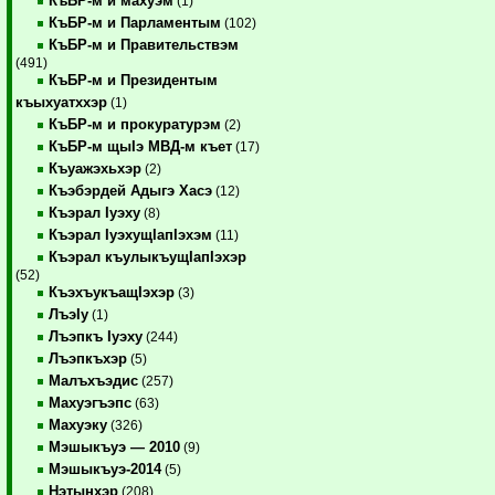
КъБР-м и махуэм
(1)
КъБР-м и Парламентым
(102)
КъБР-м и Правительствэм
(491)
КъБР-м и Президентым
къыхуатххэр
(1)
КъБР-м и прокуратурэм
(2)
КъБР-м щыIэ МВД-м къет
(17)
Къуажэхьхэр
(2)
Къэбэрдей Адыгэ Хасэ
(12)
Къэрал Iуэху
(8)
Къэрал IуэхущIапIэхэм
(11)
Къэрал къулыкъущIапIэхэр
(52)
КъэхъукъащIэхэр
(3)
ЛъэIу
(1)
Лъэпкъ Iуэху
(244)
Лъэпкъхэр
(5)
Малъхъэдис
(257)
Махуэгъэпс
(63)
Махуэку
(326)
Мэшыкъуэ — 2010
(9)
Мэшыкъуэ-2014
(5)
Нэтынхэр
(208)