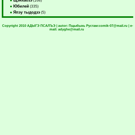
Щэнхабзэ
(168)
Юбилей
(335)
Япэу тыдодзэ
(5)
Copyright 2010 АДЫГЭ ПСАЛЪЭ | autor:
Пщыбыхь Рустам:
comik-07@mail.ru
| e-
mail:
adyghe@mail.ru