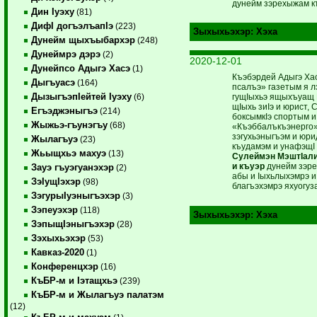
дунейм зэрехыжам к
Дин Iуэху
(81)
ДифI догъэлъапIэ
(223)
Зыхыхьэхэр:
Хэха
Дунейм щыхъыбархэр
(248)
Дунеймрэ дэрэ
(2)
2020-12-01
Дунейпсо Адыгэ Хасэ
(1)
Къэбэрдей Адыгэ Ха
Дыгъуасэ
(164)
псалъэ» газетым я л
ДызыгъэпIейтей Iуэху
гущIыхьэ ящыхъуащ
(6)
щIыхь зиIэ и юрист,
Егъэджэныгъэ
(214)
боксымкIэ спортым и
Жыжьэ-гъунэгъу
(68)
«Къэббалъкъэнерго»
зэгухьэныгъэм и юри
Жылагъуэ
(23)
къудамэм и унафэщI
Жьыщхьэ махуэ
(13)
Сулеймэн МэштIали
и къуэр
дунейм зэре
Зауэ гъуэгуанэхэр
(2)
абы и Iыхьлыхэмрэ и
ЗэIущIэхэр
(98)
благъэхэмрэ яхуогуза
ЗэгурыIуэныгъэхэр
(3)
Зэпеуэхэр
(118)
Зыхыхьэхэр:
Хэха
ЗэпыщIэныгъэхэр
(28)
Зэхыхьэхэр
(53)
Кавказ-2020
(1)
Конференцхэр
(16)
КъБР-м и Iэтащхьэ
(239)
КъБР-м и Жылагъуэ палатэм
(12)