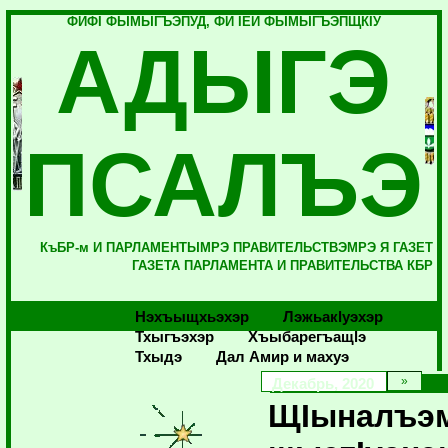
ФИФI ФЫМЫГЪЭПУД, ФИ IЕЙ ФЫМЫГЪЭПЩКIУ
АДЫГЭ
ПСАЛЪЭ
КъБР-м И ПАРЛАМЕНТЫМРЭ ПРАВИТЕЛЬСТВЭМРЭ Я ГАЗЕТ
ГАЗЕТА ПАРЛАМЕНТА И ПРАВИТЕЛЬСТВА КБР
Нэхъыщхьэхэр
Лэжьакlуэхэр
Тхыгъэхэр
Хъыбарегъащlэ
Тхыдэ
Дал Амир и махуэ
Декабрь, 2020
ЩIыналъэ