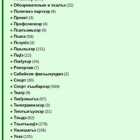
Обозревателым и псалъэ
(32)
Политикэ партхэр
(9)
Проект
(3)
Профсоюзхэр
(4)
Псалъэжьхэр
(4)
Псапэ
(58)
ПсэукIэ
(3)
Пшыхьхэр
(151)
ПщIэ
(12)
ПэкIухэр
(34)
Репортаж
(7)
Сабийхэм факъыхуеджэ
(2)
Спорт
(30)
Спорт хъыбархэр
(569)
Театр
(9)
ТекIуэныгъэ
(97)
Телеграммэхэр
(3)
Теплъэгъуэхэр
(31)
Тхыдэ
(62)
ТхылъыщIэ
(279)
Узыншагъэ
(106)
Указ
(155)