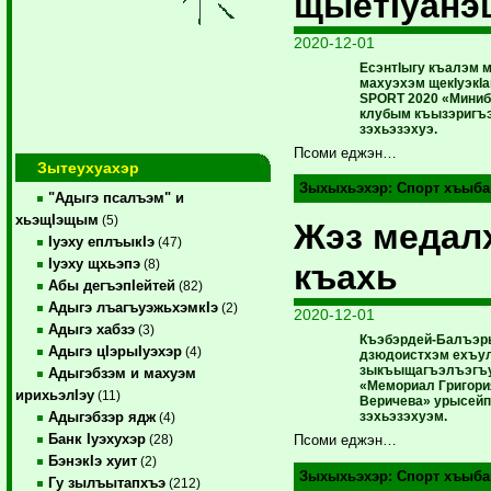
щыетIуанэ
2020-12-01
ЕсэнтIыгу къалэм 
махуэхэм щекIуэкI
SPORT 2020 «Миниб
клубым къызэригъ
зэхьэзэхуэ.
Псоми еджэн…
Зытеухуахэр
Зыхыхьэхэр:
Спорт хъыба
"Адыгэ псалъэм" и
хьэщIэщым
(5)
Жэз медал
Iуэху еплъыкIэ
(47)
Iуэху щхьэпэ
(8)
къахь
Абы дегъэпIейтей
(82)
Адыгэ лъагъуэжьхэмкIэ
(2)
2020-12-01
Адыгэ хабзэ
(3)
Къэбэрдей-Балъэ
Адыгэ цIэрыIуэхэр
(4)
дзюдоистхэм ехъул
зыкъыщагъэлъэгъ
Адыгэбзэм и махуэм
«Мемориал Григори
ирихьэлIэу
(11)
Веричева» урысейп
зэхьэзэхуэм.
Адыгэбзэр ядж
(4)
Банк Iуэхухэр
(28)
Псоми еджэн…
БэнэкIэ хуит
(2)
Зыхыхьэхэр:
Спорт хъыба
Гу зылъытапхъэ
(212)