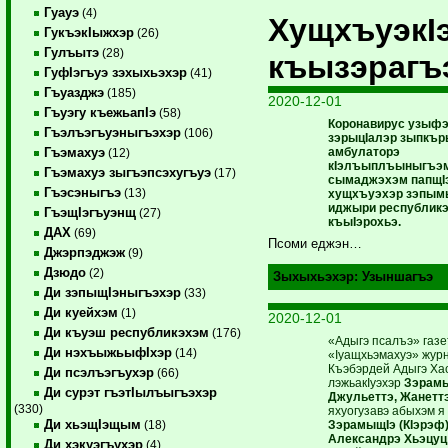
Гуауэ
(4)
ХущхъуэкI
ГукъэкIыжхэр
(26)
Гулъытэ
(28)
къызэрагъ
ГуфIэгъуэ зэхыхьэхэр
(41)
Гъуазджэ
(185)
2020-12-01
Гъуэгу къежьапIэ
(58)
Коронавирус узыф
Гъэлъэгъуэныгъэхэр
(106)
зэрыцIалэр зыпкър
амбулаторэ
Гъэмахуэ
(12)
кIэлъыплъыныгъэм
Гъэмахуэ зыгъэпсэхугъуэ
(17)
сымаджэхэм папщI
Гъэсэныгъэ
(13)
хущхъуэхэр зэпым
иджыри республик
ГъэщIэгъуэнщ
(27)
къыIэрохьэ.
ДАХ
(69)
Псоми еджэн…
Джэрпэджэж
(9)
Дзюдо
(2)
Зыхыхьэхэр:
Узыншагъэ
Ди зэпыщIэныгъэхэр
(33)
Ди куейхэм
(1)
2020-12-01
Ди къуэш республикэхэм
(176)
«Адыгэ псалъэ» газе
Ди нэхъыжьыфIхэр
(14)
«Iуащхьэмахуэ» жур
Къэбэрдей Адыгэ Ха
Ди псэлъэгъухэр
(66)
лэжьакIуэхэр
Зэрам
Ди сурэт гъэтIылъыгъэхэр
Джульеттэ, Жанеттэ
(330)
яхуогузавэ абыхэм я
Ди хьэщIэщым
ЗэрамыщIэ (КIэрэф
(18)
Александрэ Хьэцуц
Ди хэкуэгъухэр
(4)