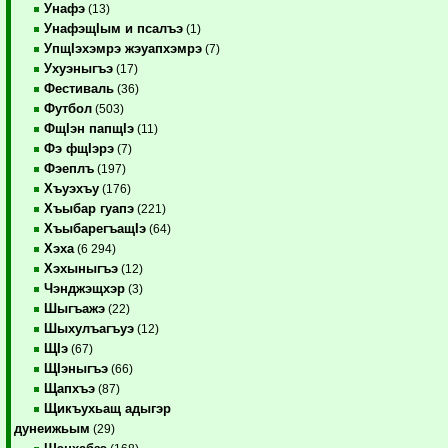
Унафэ
(13)
УнафэщIым и псалъэ
(1)
УпщIэхэмрэ жэуапхэмрэ
(7)
Ухуэныгъэ
(17)
Фестиваль
(36)
Футбол
(503)
ФщIэн папщIэ
(11)
Фэ фщIэрэ
(7)
Фэеплъ
(197)
Хъуэхъу
(176)
Хъыбар гуапэ
(221)
ХъыбарегъащIэ
(64)
Хэха
(6 294)
Хэхыныгъэ
(12)
Чэнджэщхэр
(3)
Шыгъажэ
(22)
Шыхулъагъуэ
(12)
ЩIэ
(67)
ЩIэныгъэ
(66)
Щапхъэ
(87)
Щикъухьащ адыгэр
дунеижьым
(29)