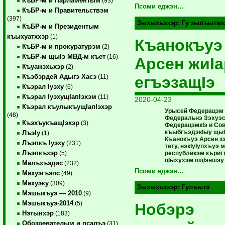
КъБР-м и Парламентым
(93)
Псоми еджэн…
КъБР-м и Правительствэм
(397)
Зыхыхьэхэр:
Гу зылъытап
КъБР-м и Президентым
къыхуатххэр
(1)
Къанокъуэ
КъБР-м и прокуратурэм
(2)
КъБР-м щыIэ МВД-м къет
(16)
Арсен жиIа
Къуажэхьхэр
(2)
Къэбэрдей Адыгэ Хасэ
егъэзащIэ
(11)
Къэрал Iуэху
(6)
Къэрал IуэхущIапIэхэм
(11)
2020-04-23
Къэрал къулыкъущIапIэхэр
Урысей Федерацэм 
(48)
Федеральнэ Зэхуэ
КъэхъукъащIэхэр
(3)
ФедерацэмкIэ и Со
къыбгъэдэкIыу щыI
ЛъэIу
(1)
Къанокъуэ Арсен з
Лъэпкъ Iуэху
(231)
тету, нэкIуIупхъуэ 
Лъэпкъхэр
республикэм къриг
(5)
цIыхухэм пщIэншэу
Малъхъэдис
(232)
Псоми еджэн…
Махуэгъэпс
(49)
Махуэку
(309)
Зыхыхьэхэр:
Гулъытэ
Мэшыкъуэ — 2010
(9)
Мэшыкъуэ-2014
(5)
Нобэрэ
Нэтынхэр
(183)
Обозревателым и псалъэ
(31)