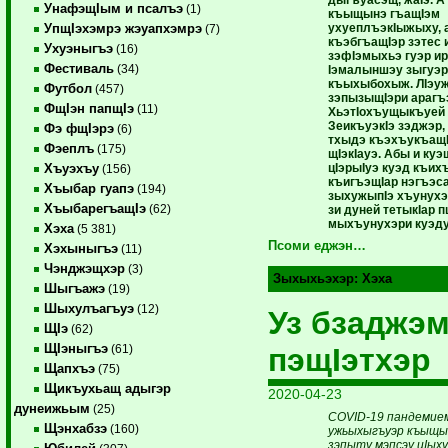
дыгъуасэщ, жаІэ. 
УнафэщIым и псалъэ
(1)
къыщынэ гъащІэм
ухуеплъэкІыжыху, 
УпщIэхэмрэ жэуапхэмрэ
(7)
къэбгъащІэр зэтес 
Ухуэныгъэ
(16)
зэфІэмыхьэ гуэр и
Фестиваль
(34)
Іэмалыншэу зыгуэр
къыхыбохыж. ЛІэу
Футбол
(457)
зэпызыщІэри арагъ
ФщIэн папщIэ
(11)
ХьэтІохъущыкъуей 
ЗеикъуэкІэ зэджэр
Фэ фщIэрэ
(6)
тхыдэ къэхъукъащІ
Фэеплъ
(175)
щІэкІауэ. Абы и ку
цІэрыІуэ куэд къих
Хъуэхъу
(156)
къигъэщІар нэгъэс
Хъыбар гуапэ
(194)
зыхужыпІэ хъунухэ
ХъыбарегъащIэ
(62)
зи дуней тетыкІар
мыхъунухэри куэду
Хэха
(5 381)
Псоми еджэн…
Хэхыныгъэ
(11)
Чэнджэщхэр
(3)
Зыхыхьэхэр:
Хэха
Шыгъажэ
(19)
Шыхулъагъуэ
(12)
Уз бзаджэ
ЩIэ
(62)
ЩIэныгъэ
пэщIэтхэр
(61)
Щапхъэ
(75)
Щикъухьащ адыгэр
2020-04-23
дунеижьым
(25)
COVID-19 пандемие
Щэнхабзэ
(160)
ужьыхыгъуэр къыщы
зэпыту мэпсэу цIыху