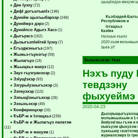
щыщIэздза махуэм щ
Дин Iуэху
(72)
ДифI догъэлъапIэ
(196)
Къэбэрдей-Балъ
Дунейм щыхъыбархэр
(248)
Республикэм и
Дунеймрэ дэрэ
(2)
Iэтащхьэ КI
Дунейпсо Адыгэ Хасэ
(1)
Казбек
Дыгъуасэ
(162)
Налшык къалэ
2020 гъэм мэлыжьых
ДызыгъэпIейтей Iуэху
(7)
№44-УГ
Егъэджэныгъэ
(197)
Жыжьэ-гъунэгъу
(59)
Зыхыхьэхэр:
Указ
Жылагъуэ
(19)
Жьыщхьэ махуэ
(12)
Нэхъ пуду 
Зауэ гъуэгуанэхэр
(2)
ЗэIущIэхэр
(93)
тевдзэну
ЗэгурыIуэныгъэхэр
(3)
Зэпеуэхэр
(110)
фыхуеймэ
ЗэпыщIэныгъэхэр
(28)
Зэхыхьэхэр
(49)
2020-04-23
Конференцхэр
(16)
Дызэрыщыгъуазэщ
КъБР-м и Iэтащхьэ
(239)
мэлыжьыхьым и 1-
КъБР-м и Жылагъуэ палатэм
йокIуэкI мы гъэм и 
ныкъуэм цIыхухэм 
(11)
хуахьыну газетхэм
КъБР-м и махуэм
(1)
журналхэмрэ Iэ тр