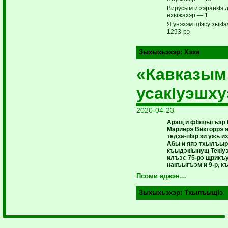
Вирусым и зэранкIэ 
ехыжахэр — 1
Я унэхэм щIэсу зык
1293-рэ
Зыхыхьэхэр:
Хэха
«Кавказым
усакIуэшху
2020-04-23
Аращ и фIэщыгъэр 
Мариерэ Викторрэ 
тедза-пIэр зи ужь и
Абы и япэ тхылъыр
къыдэкIынущ ТекIу
илъэс 75-рэ щрикъу
накъыгъэм и 9-р, к
Псоми еджэн…
Зыхыхьэхэр:
ТхылъыщIэ