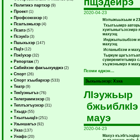
пщэдейрэ
Политикэ партхэр
(9)
Проект
(1)
2020-04-23
Профсоюзхэр
(4)
Мэлыжьыхьым и 23
Псалъэжьхэр
(4)
Тхылъымрэ автор
хуитыныгъэхэмрэ я
Псапэ
(57)
махуэщ
ПсэукIэ
(3)
Инджылызыбзэм и
Пшыхьхэр
(147)
махуэщ
ПщIэ
(12)
Испаныбзэм и мах
ПэкIухэр
Тыркум щагъэлъапI
(32)
суверенитетымрэ с
Репортаж
(7)
хъумэнымрэ я мах
Сабийхэм факъыхуеджэ
(2)
Псоми еджэн…
Спорт
(26)
Спорт хъыбархэр
(533)
Зыхыхьэхэр:
Хэха
Театр
(9)
ЛIэужьыр
ТекIуэныгъэ
(76)
Телеграммэхэр
(3)
бжьиблкIэ
Теплъэгъуэхэр
(31)
Тхыдэ
(55)
мауэ
ТхылъыщIэ
(251)
Узыншагъэ
(92)
2020-04-23
Указ
(137)
Махуэ къэбгъэщІар
Унафэ
(20)