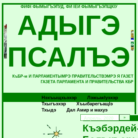
ФИФI ФЫМЫГЪЭПУД, ФИ IЕЙ ФЫМЫГЪЭПЩКIУ
АДЫГЭ
ПСАЛЪЭ
КъБР-м И ПАРЛАМЕНТЫМРЭ ПРАВИТЕЛЬСТВЭМРЭ Я ГАЗЕТ
ГАЗЕТА ПАРЛАМЕНТА И ПРАВИТЕЛЬСТВА КБР
Нэхъыщхьэхэр
Лэжьакlуэхэр
Тхыгъэхэр
Хъыбарегъащlэ
Тхыдэ
Дал Амир и махуэ
Апрель, 2020
Къэбэрдей