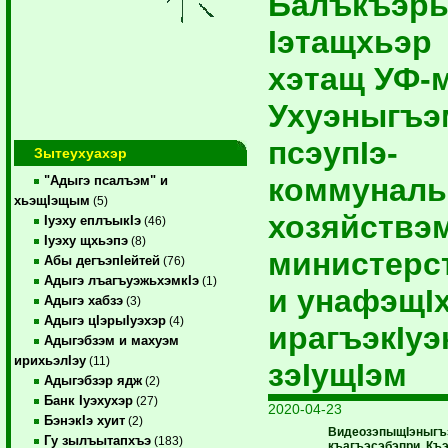
Балъкъэр
Iэтащхьэр
хэтащ УФ-
Ухуэныгъэ
псэупIэ-
Зытеухуахэр
коммуналь
"Адыгэ псалъэм" и
хьэщIэщым
(5)
хозяйствэм
Iуэху еплъыкIэ
(46)
Iуэху щхьэпэ
(8)
министерс
Абы дегъэпIейтей
(76)
Адыгэ лъагъуэжьхэмкIэ
(1)
и унафэщI
Адыгэ хабзэ
(3)
Адыгэ цIэрыIуэхэр
(4)
ирагъэкIуэ
Адыгэбзэм и махуэм
ирихьэлIэу
(11)
зэIущIэм
Адыгэбзэр ядж
(2)
Банк Iуэхухэр
(27)
2020-04-23
БэнэкIэ хуит
(2)
ВидеозэпыщIэныгъ
Гу зылъытапхъэ
(183)
къагъэсэбэпри, Къ