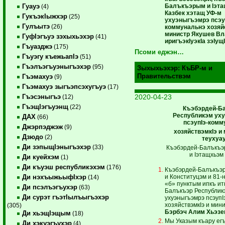
Балъкъэрым и Iэтащ
Гуауэ
(4)
Казбек хэтащ УФ-м
ГукъэкIыжхэр
(25)
ухуэныгъэмрэ псэу
Гулъытэ
(26)
коммунальнэ хозяйс
министр Якушев В
ГуфIэгъуэ зэхыхьэхэр
(41)
иригъэкIуэкIа зэIущ
Гъуазджэ
(175)
Псоми еджэн…
Гъуэгу къежьапIэ
(51)
Гъэлъэгъуэныгъэхэр
(95)
Зыхыхьэхэр:
КъБР-м и
Правительствэм
Гъэмахуэ
(9)
Гъэмахуэ зыгъэпсэхугъуэ
(17)
2020-04-23
Гъэсэныгъэ
(12)
ГъэщIэгъуэнщ
(22)
Къэбэрдей-Б
Республикэм ух
ДАХ
(66)
псэупIэ-комм
Джэрпэджэж
(9)
хозяйствэмкIэ и
Дзюдо
(2)
теухуа
Ди зэпыщIэныгъэхэр
(33)
Къэбэрдей-Балъкъэ
и Iэтащхьэм 
Ди куейхэм
(1)
Ди къуэш республикэхэм
(176)
Къэбэрдей-Балъкъэр
и Конституцэм и 81-н
Ди нэхъыжьыфIхэр
(14)
«б» пунктым ипкъ ит
Ди псэлъэгъухэр
(63)
Балъкъэр Республик
Ди сурэт гъэтIылъыгъэхэр
ухуэныгъэмрэ псэупI
хозяйствэмкIэ и мин
(305)
Бэрбэч Алим Хьэзе
Ди хьэщIэщым
(18)
Мы Указым къару егъ
Ди хэкуэгъухэр
(4)