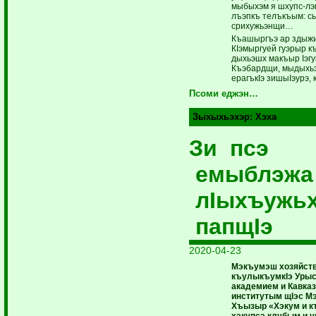
мыбыхэм я шхупс-лэ
лъэпкъ телъкъым: с
срихужьэнщи…
Къашыргъэ ар здыжи
КIэмыргуей гуэрыр к
дыхьэшх макъыр Iэгу
Къэбардщи, мыдыхь
ерагъкIэ зишыIэурэ, 
Псоми еджэн…
Зыхыхьэхэр:
Хэха
Зи псэ
емыблэж
лIыхъужь
папщIэ
2020-04-23
Мэкъумэш хозяйст
къулыкъумкIэ Уры
академием и Кавка
институтым щIэс М
Хъызыр «Хэкум и к
хэкупсэ клубым и 