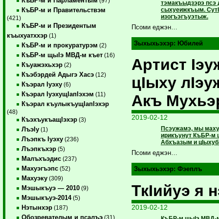
КъБР-м и Парламентым
(97)
тэмакъыдзэрэ псэ 
сыхуеижкъым. Сут
КъБР-м и Правительствэм
изогъэгъуэтыж.
(421)
КъБР-м и Президентым
Псоми еджэн…
къыхуатххэр
(1)
Зыхыхьэхэр:
Юбилей
КъБР-м и прокуратурэм
(2)
КъБР-м щыIэ МВД-м къет
(16)
Артист Iэу
Къуажэхьхэр
(2)
Къэбэрдей Адыгэ Хасэ
(12)
цIыху лIэ
Къэрал Iуэху
(6)
Къэрал IуэхущIапIэхэм
(11)
Акъ Мухьэ
Къэрал къулыкъущIапIэхэр
(48)
2019-02-12
КъэхъукъащIэхэр
(3)
Псэужамэ, мы маху
ЛъэIу
(1)
ирикъунут КъБР-м щ
Лъэпкъ Iуэху
(236)
Абхъазым и цIыхуб
Лъэпкъхэр
(5)
Псоми еджэн…
Малъхъэдис
(237)
Махуэгъэпс
(52)
Зыхыхьэхэр:
Фэеплъ
Махуэку
(309)
ТкIийуэ я н
Мэшыкъуэ — 2010
(9)
Мэшыкъуэ-2014
(5)
2019-02-12
Нэтынхэр
(187)
Обозревателым и псалъэ
(31)
КъБР-м щыIэ МВД-м