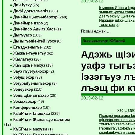
2019-02-12
Дин Iуэху
(75)
Къэшэж Иннэ и Iэда
ДифI догъэлъапIэ
(208)
зыщыхъухэм сащыщщ
дэзгъэкIыу щытак
Дунейм щыхъыбархэр
(248)
Иджыри щIэх-щIэхы
Дунеймрэ дэрэ
(2)
тхылъхэр.
Дунейпсо Адыгэ Хасэ
(1)
Псоми еджэн…
Дыгъуасэ
(163)
Зыхыхьэхэр:
Юбилей
ДызыгъэпIейтей Iуэху
(6)
Егъэджэныгъэ
(202)
Адэжь щIэ
Жыжьэ-гъунэгъу
(62)
Жылагъуэ
(20)
уафэ тыгъ
Жьыщхьэ махуэ
(13)
Зауэ гъуэгуанэхэр
(2)
Iэзэгъуэ л
ЗэIущIэхэр
(93)
ЗэгурыIуэныгъэхэр
(3)
лъэщ фи к
Зэпеуэхэр
(110)
ЗэпыщIэныгъэхэр
(28)
2019-02-12
Зэхыхьэхэр
(49)
Конференцхэр
(16)
Уэс шэдж
КъБР-м и Iэтащхьэ
(239)
Псэмрэ щхьэмрэ Iэ
КъБР-м и Жылагъуэ палатэм
щIызэрыхэгъэзыхь
тхыгъэр зэвгъэтI
(12)
ГъэвыгъуафIэкъы
КъБР-м и махуэм
(1)
мыпIащIэурэ къып