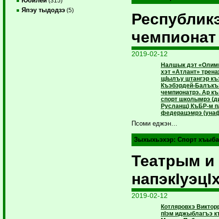
Юбилей
(315)
Япэу тыдодзэ
(5)
Республик
чемпионат
2019-02-12
Налшык дэт «Олим
хэт «Атлант» трен
щIылъу штангэр къ
Къэбэрдей-Балъкъ
чемпионатрэ. Ар 
спорт школымрэ (д
Русланщ) КъБР-м п
федерацэмрэ (унаф
Псоми еджэн…
Зыхыхьэхэр:
Спорт хъыба
Театрым и
напэкIуэцI
2019-02-12
Котляровхэ Викторр
пIэм иджыблагъэ 