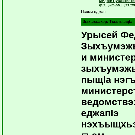
Мидов: Публитисти
фIэщыгъэм щIэт тх
Псоми еджэн…
Зыхыхьэхэр:
ТхылъыщIэ
Урысей Фе
Зыхъумэж
и министе
зыхъумэж
пыщIа нэг
министерс
ведомствэ
еджапIэ
нэхъыщхьэ