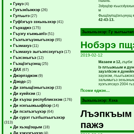
пшыхь.
Гуауэ
(4)
ЗэIущIэр къызэIуахы
ГукъэкIыжхэр
(26)
м
ФыщIэупщIэхъунущ 
Гулъытэ
(27)
42-43-13.
ГуфIэгъуэ зэхыхьэхэр
(41)
Гъуазджэ
(175)
Зыхыхьэхэр:
Гу зылъытап
Гъуэгу къежьапIэ
(51)
Гъэлъэгъуэныгъэхэр
(95)
Нобэрэ пщ
Гъэмахуэ
(11)
Гъэмахуэ зыгъэпсэхугъуэ
(17)
2019-02-12
Гъэсэныгъэ
(12)
Мазаем и 12,
гъубж
ГъэщIэгъуэнщ
(25)
Iэ плъыжьым и дун
ДАХ
(67)
зауэлIхэм я дунейп
Джэрпэджэж
зауэхэм, лъыгъажэхэ
(9)
залымыгъэ зехьэны
Дзюдо
(2)
хуэгъэпсауэ 2004 гъэ
Ди зэпыщIэныгъэхэр
(33)
Псоми еджэн…
Ди куейхэм
(1)
Ди къуэш республикэхэм
(176)
Зыхыхьэхэр:
Хэха
Ди нэхъыжьыфIхэр
(14)
Лъэпкъым
Ди псэлъэгъухэр
(64)
Ди сурэт гъэтIылъыгъэхэр
пажэ
(313)
Ди хьэщIэщым
(18)
Ди хэкуэгъухэр
(4)