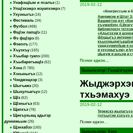
УнафэщIым и псалъэ
(1)
2019-02-12
УпщIэхэмрэ жэуапхэмрэ
(7)
«Конгрессым и б
Ухуэныгъэ
(16)
Америкэм и Штат З
Фестиваль
(34)
Вашингтон дэт «Ко
хъумапIэр» (Library
Футбол
(468)
библиотекэу тетхэм
ФщIэн папщIэ
(11)
«Адыгэхэм я щэнха
фIэщыгъэ интернет
Фэ фщIэрэ
(6)
къызэрыдигъащIэмкI
Фэеплъ
(177)
уардэуниплIым я 
и ухуэныгъэм» и I
Хъуэхъу
(165)
цIыхум и щхьэм и 
Хъыбар гуапэ
(200)
Псоми еджэн…
ХъыбарегъащIэ
(62)
Хэха
(5 785)
Зыхыхьэхэр:
ГъэщIэгъуэн
Хэхыныгъэ
(12)
Чэнджэщхэр
(3)
Жыджэрхэ
Шыгъажэ
(20)
тхьэмахуэ
Шыхулъагъуэ
(12)
ЩIэ
(62)
ЩIэныгъэ
(63)
2019-02-12
Щапхъэ
(78)
Терекскэ жылагъу
Щикъухьащ адыгэр
гулъытэм хэхъуэ з
дунеижьым
(26)
Псоми еджэн…
Щэнхабзэ
(160)
Зыхыхьэхэр:
Хэха