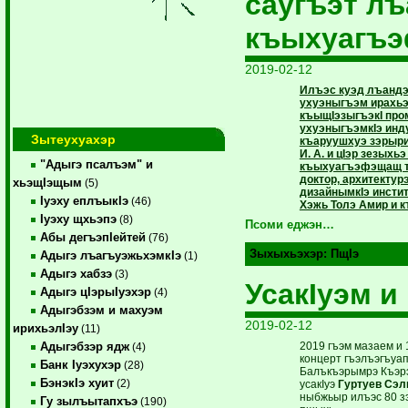
саугъэт лъ
къыхуагъ
2019-02-12
Илъэс куэд лъандэ
ухуэныгъэм ирахьэ
къыщIэзыгъэкI пр
ухуэныгъэмкIэ ин
Зытеухуахэр
къаруушхуэ зэрыри
И. А. и цIэр зезыхь
"Адыгэ псалъэм" и
къыхуагъэфэщащ т
доктор, архитектур
хьэщIэщым
(5)
дизайнымкIэ инсти
Iуэху еплъыкIэ
(46)
Хэжь Толэ Амир и 
Iуэху щхьэпэ
(8)
Псоми еджэн…
Абы дегъэпIейтей
(76)
Зыхыхьэхэр:
ПщIэ
Адыгэ лъагъуэжьхэмкIэ
(1)
Адыгэ хабзэ
(3)
УсакIуэм 
Адыгэ цIэрыIуэхэр
(4)
Адыгэбзэм и махуэм
2019-02-12
ирихьэлIэу
(11)
2019 гъэм мазаем и 
Адыгэбзэр ядж
(4)
концерт гъэлъэгъуап
Банк Iуэхухэр
(28)
Балъкъэрымрэ Къэр
БэнэкIэ хуит
(2)
усакIуэ
Гуртуев Сэл
ныбжьыр илъэс 80 з
Гу зылъытапхъэ
(190)