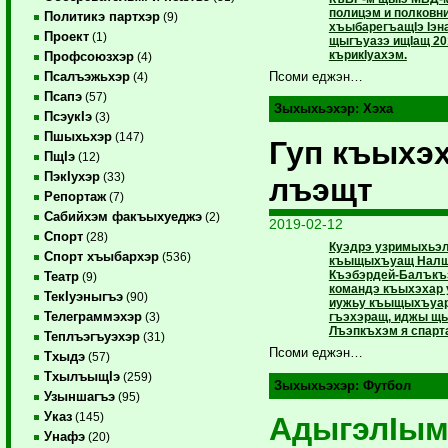
полицэм и полковн
Политикэ партхэр
(9)
хъыбарегъащIэ Iэна
Проект
(1)
щыгъуазэ ищIащ 20
кърикIуахэм.
Профсоюзхэр
(4)
Псалъэжьхэр
Псоми еджэн…
(4)
Псапэ
(57)
Зыхыхьэхэр:
Хэха
ПсэукIэ
(3)
Пшыхьхэр
(147)
Гуп къыхэ
ПщIэ
(12)
ПэкIухэр
(33)
лъэщт
Репортаж
(7)
Сабийхэм факъыхуеджэ
(2)
2019-02-12
Спорт
(28)
Куэдрэ узримыхьэлI
Спорт хъыбархэр
(536)
къыщыхъуащ Налшы
Къэбэрдей-Балъкъ
Театр
(9)
командэ къыхэхар 
ТекIуэныгъэ
(90)
иужьу къыщыхъуар 
Телеграммэхэр
гъэхэращ, иджы щ
(3)
Лъэпкъхэм я спарт
Теплъэгъуэхэр
(31)
Псоми еджэн…
Тхыдэ
(57)
ТхылъыщIэ
(259)
Зыхыхьэхэр:
Футбол
Узыншагъэ
(95)
Указ
(145)
АдыгэлIым
Унафэ
(20)