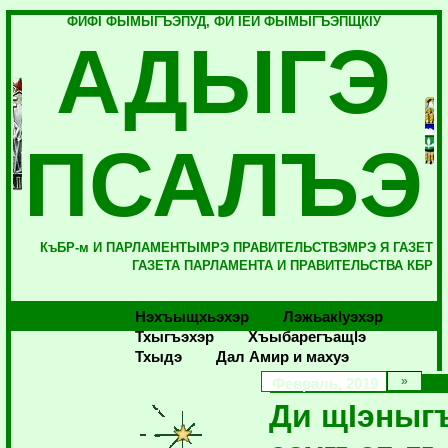
ФИФI ФЫМЫГЪЭПУД, ФИ IЕЙ ФЫМЫГЪЭПЩКIУ
АДЫГЭ
ПСАЛЪЭ
КъБР-м И ПАРЛАМЕНТЫМРЭ ПРАВИТЕЛЬСТВЭМРЭ Я ГАЗЕТ
ГАЗЕТА ПАРЛАМЕНТА И ПРАВИТЕЛЬСТВА КБР
Нэхъыщхьэхэр
Лэжьакlуэхэр
Тхыгъэхэр
Хъыбарегъащlэ
Тхыдэ
Дал Амир и махуэ
Февраль, 2019
Ди щIэныг