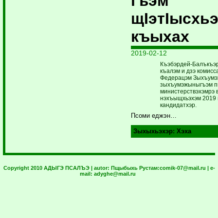
гъэм
щIэтIысхь
къыхах
2019-02-12
Къэбэрдей-Балъкъэр
къалэм и дзэ комис
Федерацэм Зыхъумэж
зыхъумэжыныгъэм п
министерствэхэмрэ 
нэхъыщхьэхэм 2019 
кандидатхэр.
Псоми еджэн…
Зыхыхьэхэр:
Хэха
Copyright 2010 АДЫГЭ ПСАЛЪЭ | autor:
Пщыбыхь Рустам:
comik-07@mail.ru
| e-
mail:
adyghe@mail.ru