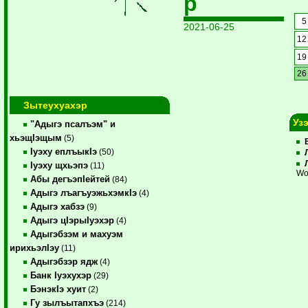
р
5
2021-06-25
12
19
26
Зытеухуахэр
Уз
"Адыгэ псалъэм" и
хьэщIэщым
(5)
Iуэху еплъыкIэ
(50)
Iуэху щхьэпэ
(11)
Wo
Абы дегъэпIейтей
(84)
Адыгэ лъагъуэжьхэмкIэ
(4)
Адыгэ хабзэ
(9)
Адыгэ цIэрыIуэхэр
(4)
Адыгэбзэм и махуэм
ирихьэлIэу
(11)
Адыгэбзэр ядж
(4)
Банк Iуэхухэр
(29)
БэнэкIэ хуит
(2)
Гу зылъытапхъэ
(214)