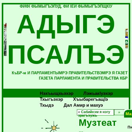
ФИФI ФЫМЫГЪЭПУД, ФИ IЕЙ ФЫМЫГЪЭПЩКIУ
АДЫГЭ
ПСАЛЪЭ
КъБР-м И ПАРЛАМЕНТЫМРЭ ПРАВИТЕЛЬСТВЭМРЭ Я ГАЗЕТ
ГАЗЕТА ПАРЛАМЕНТА И ПРАВИТЕЛЬСТВА КБР
Нэхъыщхьэхэр
Лэжьакlуэхэр
Тхыгъэхэр
Хъыбарегъащlэ
Тхыдэ
Дал Амир и махуэ
«
Сабийхэм я нэгу
Ма
зрагъэужь
Музтеат
П