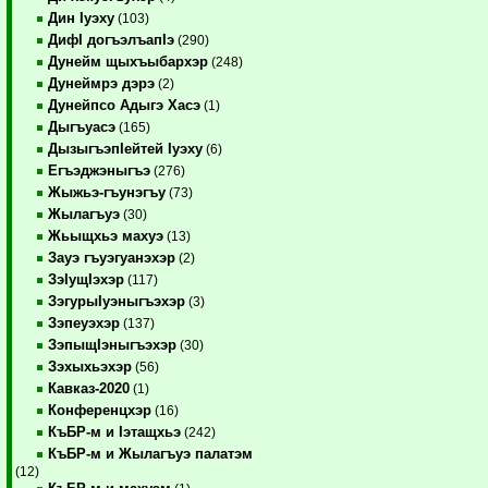
Дин Iуэху
(103)
ДифI догъэлъапIэ
(290)
Дунейм щыхъыбархэр
(248)
Дунеймрэ дэрэ
(2)
Дунейпсо Адыгэ Хасэ
(1)
Дыгъуасэ
(165)
ДызыгъэпIейтей Iуэху
(6)
Егъэджэныгъэ
(276)
Жыжьэ-гъунэгъу
(73)
Жылагъуэ
(30)
Жьыщхьэ махуэ
(13)
Зауэ гъуэгуанэхэр
(2)
ЗэIущIэхэр
(117)
ЗэгурыIуэныгъэхэр
(3)
Зэпеуэхэр
(137)
ЗэпыщIэныгъэхэр
(30)
Зэхыхьэхэр
(56)
Кавказ-2020
(1)
Конференцхэр
(16)
КъБР-м и Iэтащхьэ
(242)
КъБР-м и Жылагъуэ палатэм
(12)