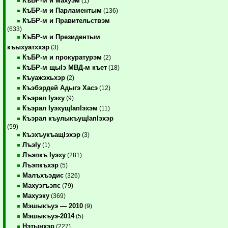
КъБР-м и махуэм
(1)
КъБР-м и Парламентым
(136)
КъБР-м и Правительствэм
(633)
КъБР-м и Президентым
къыхуатххэр
(3)
КъБР-м и прокуратурэм
(2)
КъБР-м щыIэ МВД-м къет
(18)
Къуажэхьхэр
(2)
Къэбэрдей Адыгэ Хасэ
(12)
Къэрал Iуэху
(9)
Къэрал IуэхущIапIэхэм
(11)
Къэрал къулыкъущIапIэхэр
(59)
КъэхъукъащIэхэр
(3)
ЛъэIу
(1)
Лъэпкъ Iуэху
(281)
Лъэпкъхэр
(5)
Малъхъэдис
(326)
Махуэгъэпс
(79)
Махуэку
(369)
Мэшыкъуэ — 2010
(9)
Мэшыкъуэ-2014
(5)
Нэтынхэр
(227)