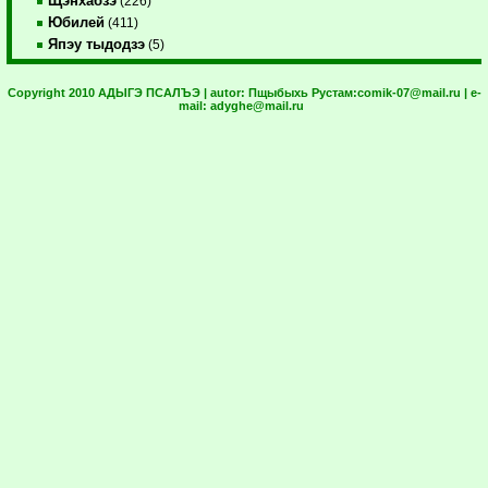
Щэнхабзэ
(226)
Юбилей
(411)
Япэу тыдодзэ
(5)
Copyright 2010 АДЫГЭ ПСАЛЪЭ | autor:
Пщыбыхь Рустам:
comik-07@mail.ru
| e-
mail:
adyghe@mail.ru