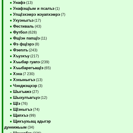
Унафэ
(13)
УнафэщIым и псалъэ
(1)
УпщIэхэмрэ жэуапхэмрэ
(7)
Ухуэныгъэ
(17)
Фестиваль
(43)
Футбол
(628)
ФщIэн папщIэ
(11)
Фэ фщIэрэ
(8)
Фэеплъ
(243)
Хъуэхъу
(217)
Хъыбар гуапэ
(239)
ХъыбарегъащIэ
(65)
Хэха
(7 230)
Хэхыныгъэ
(13)
Чэнджэщхэр
(3)
Шыгъажэ
(27)
Шыхулъагъуэ
(12)
ЩIэ
(76)
ЩIэныгъэ
(74)
Щапхъэ
(99)
Щикъухьащ адыгэр
дунеижьым
(34)