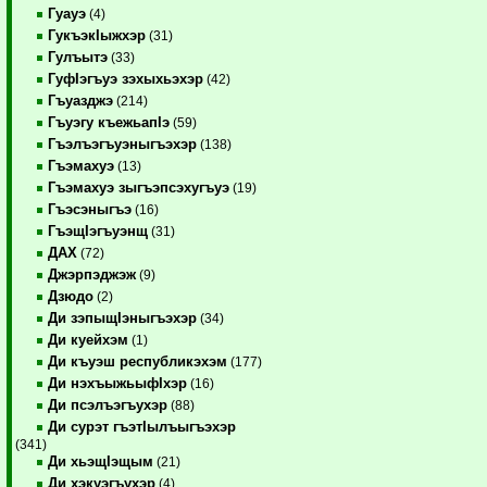
Гуауэ
(4)
ГукъэкIыжхэр
(31)
Гулъытэ
(33)
ГуфIэгъуэ зэхыхьэхэр
(42)
Гъуазджэ
(214)
Гъуэгу къежьапIэ
(59)
Гъэлъэгъуэныгъэхэр
(138)
Гъэмахуэ
(13)
Гъэмахуэ зыгъэпсэхугъуэ
(19)
Гъэсэныгъэ
(16)
ГъэщIэгъуэнщ
(31)
ДАХ
(72)
Джэрпэджэж
(9)
Дзюдо
(2)
Ди зэпыщIэныгъэхэр
(34)
Ди куейхэм
(1)
Ди къуэш республикэхэм
(177)
Ди нэхъыжьыфIхэр
(16)
Ди псэлъэгъухэр
(88)
Ди сурэт гъэтIылъыгъэхэр
(341)
Ди хьэщIэщым
(21)
Ди хэкуэгъухэр
(4)