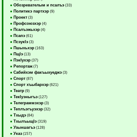
Обозревателым и псалъэ
(33)
Политикэ партхэр
(9)
Проект
(3)
Профсоюзхэр
(4)
Псалъэжьхэр
(4)
Псапэ
(61)
ПсэукIэ
(3)
Пшыхьхэр
(163)
ПщIэ
(13)
ПэкIухэр
(37)
Репортаж
(7)
Сабийхэм факъыхуеджэ
(3)
Спорт
(87)
Спорт хъыбархэр
(621)
Театр
(9)
ТекIуэныгъэ
(127)
Телеграммэхэр
(3)
Теплъэгъуэхэр
(32)
Тхыдэ
(84)
ТхылъыщIэ
(319)
Узыншагъэ
(128)
Указ
(157)