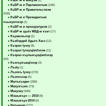
КъБР-м и махуэм
(1)
КъБР-м и Парламентым
(106)
КъБР-м и Правительствэм
(536)
КъБР-м и Президентым
къыхуатххэр
(1)
КъБР-м и прокуратурэм
(2)
КъБР-м щыIэ МВД-м къет
(17)
Къуажэхьхэр
(2)
Къэбэрдей Адыгэ Хасэ
(12)
Къэрал Iуэху
(9)
Къэрал IуэхущIапIэхэм
(11)
Къэрал къулыкъущIапIэхэр
(54)
КъэхъукъащIэхэр
(3)
ЛъэIу
(1)
Лъэпкъ Iуэху
(270)
Лъэпкъхэр
(5)
Малъхъэдис
(280)
Махуэгъэпс
(73)
Махуэку
(340)
Мэшыкъуэ — 2010
(9)
Мэшыкъуэ-2014
(5)
Нэтынхэр
(227)