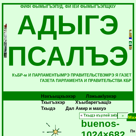
ФИФI ФЫМЫГЪЭПУД, ФИ IЕЙ ФЫМЫГЪЭПЩКIУ
АДЫГЭ
ПСАЛЪЭ
КъБР-м И ПАРЛАМЕНТЫМРЭ ПРАВИТЕЛЬСТВЭМРЭ Я ГАЗЕТ
ГАЗЕТА ПАРЛАМЕНТА И ПРАВИТЕЛЬСТВА КБР
Нэхъыщхьэхэр
Лэжьакlуэхэр
Тхыгъэхэр
Хъыбарегъащlэ
Тхыдэ
Дал Амир и махуэ
«
Тхыдэ къулей зиIэ
Мах
buenos-
1024×682
Пн