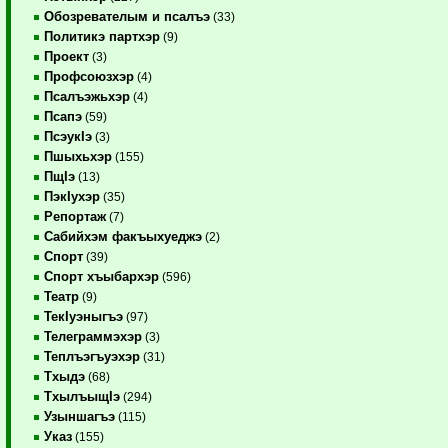
Обозревателым и псалъэ
(33)
Политикэ партхэр
(9)
Проект
(3)
Профсоюзхэр
(4)
Псалъэжьхэр
(4)
Псапэ
(59)
ПсэукIэ
(3)
Пшыхьхэр
(155)
ПщIэ
(13)
ПэкIухэр
(35)
Репортаж
(7)
Сабийхэм факъыхуеджэ
(2)
Спорт
(39)
Спорт хъыбархэр
(596)
Театр
(9)
ТекIуэныгъэ
(97)
Телеграммэхэр
(3)
Теплъэгъуэхэр
(31)
Тхыдэ
(68)
ТхылъыщIэ
(294)
Узыншагъэ
(115)
Указ
(155)