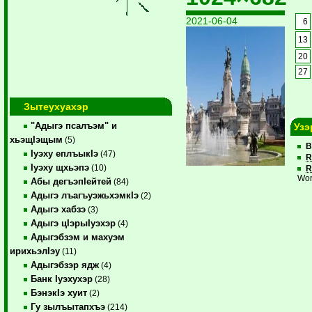
2021-06-04
6
13
20
27
Зытеухуахэр
"Адыгэ псалъэм" и
Узэ
хьэщIэщым
(5)
В
Iуэху еплъыкIэ
(47)
R
Iуэху щхьэпэ
(10)
R
Wor
Абы дегъэпIейтей
(84)
Адыгэ лъагъуэжьхэмкIэ
(2)
Адыгэ хабзэ
(3)
Адыгэ цIэрыIуэхэр
(4)
Адыгэбзэм и махуэм
ирихьэлIэу
(11)
Адыгэбзэр ядж
(4)
Банк Iуэхухэр
(28)
БэнэкIэ хуит
(2)
Гу зылъытапхъэ
(214)