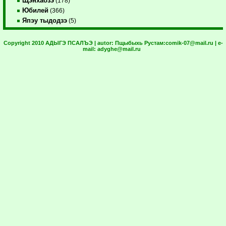
Щэнхабзэ
(178)
Юбилей
(366)
Япэу тыдодзэ
(5)
Copyright 2010 АДЫГЭ ПСАЛЪЭ | autor:
Пщыбыхь Рустам:
comik-07@mail.ru
| e-
mail:
adyghe@mail.ru