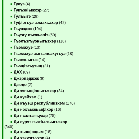
Гуауэ
(4)
ГукъэкIыжхэр
(27)
Гулъытэ
(29)
ГуфIэгъуэ зэхыхьэхэр
(42)
Гъуазджэ
(194)
Гъуэгу къежьапIэ
(59)
Гъэлъэгъуэныгъэхэр
(118)
Гъэмахуэ
(13)
Гъэмахуэ зыгъэпсэхугъуэ
(18)
Гъэсэныгъэ
(14)
ГъэщIэгъуэнщ
(31)
ДАХ
(69)
Джэрпэджэж
(9)
Дзюдо
(2)
Ди зэпыщIэныгъэхэр
(34)
Ди куейхэм
(1)
Ди къуэш республикэхэм
(176)
Ди нэхъыжьыфIхэр
(16)
Ди псэлъэгъухэр
(75)
Ди сурэт гъэтIылъыгъэхэр
(340)
Ди хьэщIэщым
(18)
Ди хэкуэгъухэр
(4)