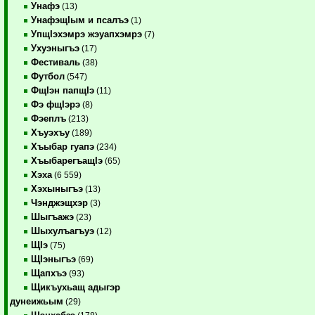
Унафэ
(13)
УнафэщIым и псалъэ
(1)
УпщIэхэмрэ жэуапхэмрэ
(7)
Ухуэныгъэ
(17)
Фестиваль
(38)
Футбол
(547)
ФщIэн папщIэ
(11)
Фэ фщIэрэ
(8)
Фэеплъ
(213)
Хъуэхъу
(189)
Хъыбар гуапэ
(234)
ХъыбарегъащIэ
(65)
Хэха
(6 559)
Хэхыныгъэ
(13)
Чэнджэщхэр
(3)
Шыгъажэ
(23)
Шыхулъагъуэ
(12)
ЩIэ
(75)
ЩIэныгъэ
(69)
Щапхъэ
(93)
Щикъухьащ адыгэр
дунеижьым
(29)