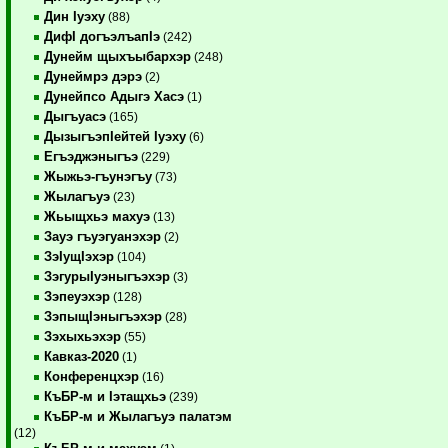
Дин Iуэху
(88)
ДифI догъэлъапIэ
(242)
Дунейм щыхъыбархэр
(248)
Дунеймрэ дэрэ
(2)
Дунейпсо Адыгэ Хасэ
(1)
Дыгъуасэ
(165)
ДызыгъэпIейтей Iуэху
(6)
Егъэджэныгъэ
(229)
Жыжьэ-гъунэгъу
(73)
Жылагъуэ
(23)
Жьыщхьэ махуэ
(13)
Зауэ гъуэгуанэхэр
(2)
ЗэIущIэхэр
(104)
ЗэгурыIуэныгъэхэр
(3)
Зэпеуэхэр
(128)
ЗэпыщIэныгъэхэр
(28)
Зэхыхьэхэр
(55)
Кавказ-2020
(1)
Конференцхэр
(16)
КъБР-м и Iэтащхьэ
(239)
КъБР-м и Жылагъуэ палатэм
(12)