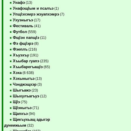
Унафэ
(13)
УнафэщIым и псалъэ
(1)
УпщIэхэмрэ жэуапхэмрэ
(7)
Ухуэныгъэ
(17)
Фестиваль
(41)
Футбол
(559)
ФщIэн папщIэ
(11)
Фэ фщIэрэ
(8)
Фэеплъ
(216)
Хъуэхъу
(191)
Хъыбар гуапэ
(235)
ХъыбарегъащIэ
(65)
Хэха
(6 638)
Хэхыныгъэ
(13)
Чэнджэщхэр
(3)
Шыгъажэ
(23)
Шыхулъагъуэ
(12)
ЩIэ
(75)
ЩIэныгъэ
(71)
Щапхъэ
(94)
Щикъухьащ адыгэр
дунеижьым
(32)