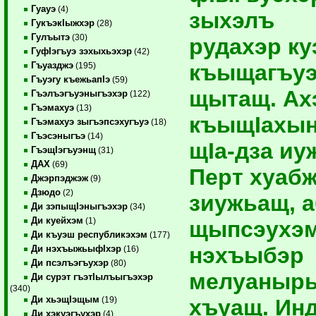
Гуауэ
(4)
зыхэлъ
ГукъэкIыжхэр
(28)
Гулъытэ
(30)
рудахэр ку
ГуфIэгъуэ зэхыхьэхэр
(42)
къыщагъуэ
Гъуазджэ
(195)
Гъуэгу къежьапIэ
(59)
щытащ. Ах
Гъэлъэгъуэныгъэхэр
(122)
Гъэмахуэ
(13)
къыщIахы
Гъэмахуэ зыгъэпсэхугъуэ
(18)
Гъэсэныгъэ
(14)
щIа-дза иу
ГъэщIэгъуэнщ
(31)
ДАХ
(69)
Перт хуаб
Джэрпэджэж
(9)
Дзюдо
(2)
зиужьащ, 
Ди зэпыщIэныгъэхэр
(34)
Ди куейхэм
(1)
щыпсэухэм
Ди къуэш республикэхэм
(177)
нэхъыбэр
Ди нэхъыжьыфIхэр
(16)
Ди псэлъэгъухэр
(80)
мелуаныр
Ди сурэт гъэтIылъыгъэхэр
(340)
Ди хьэщIэщым
хъуащ. Ин
(19)
Ди хэкуэгъухэр
(4)