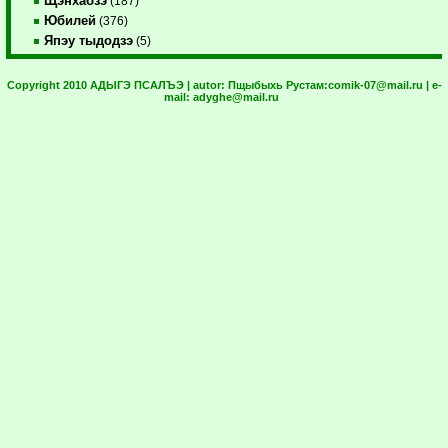
Щэнхабзэ
(187)
Юбилей
(376)
Япэу тыдодзэ
(5)
Copyright 2010 АДЫГЭ ПСАЛЪЭ | autor:
Пщыбыхь Рустам:
comik-07@mail.ru
| e-
mail:
adyghe@mail.ru