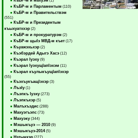
КъБР-м и махуэм
(1)
КъБР-м и Парламентым
(110)
КъБР-м и Правительствэм
(551)
КъБР-м и Президентым
къыхуатххэр
(2)
КъБР-м и прокуратурэм
(2)
КъБР-м щыIэ МВД-м къет
(17)
Къуажэхьхэр
(2)
Къэбэрдей Адыгэ Хасэ
(12)
Къэрал Iуэху
(9)
Къэрал IуэхущIапIэхэм
(11)
Къэрал къулыкъущIапIэхэр
(55)
КъэхъукъащIэхэр
(3)
ЛъэIу
(1)
Лъэпкъ Iуэху
(273)
Лъэпкъхэр
(5)
Малъхъэдис
(288)
Махуэгъэпс
(73)
Махуэку
(344)
Мэшыкъуэ — 2010
(9)
Мэшыкъуэ-2014
(5)
Нэтынхэр
(227)