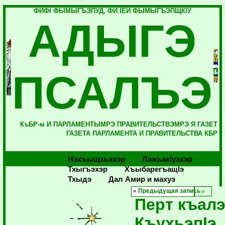
ФИФI ФЫМЫГЪЭПУД, ФИ IЕЙ ФЫМЫГЪЭПЩКIУ
АДЫГЭ
ПСАЛЪЭ
КъБР-м И ПАРЛАМЕНТЫМРЭ ПРАВИТЕЛЬСТВЭМРЭ Я ГАЗЕТ
ГАЗЕТА ПАРЛАМЕНТА И ПРАВИТЕЛЬСТВА КБР
Нэхъыщхьэхэр
Лэжьакlуэхэр
Тхыгъэхэр
Хъыбарегъащlэ
Тхыдэ
Дал Амир и махуэ
«
Предыдущая запись
Перт къал
КъухьэпIэ