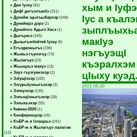
хым и Iуф
Дин Iуэху
(92)
ДифI догъэлъапIэ
(251)
Iус а къал
Дунейм щыхъыбархэр
(248)
Дунеймрэ дэрэ
(2)
зыплъыхьа
Дунейпсо Адыгэ Хасэ
(1)
Дыгъуасэ
(165)
макIуэ
ДызыгъэпIейтей Iуэху
(6)
Егъэджэныгъэ
(236)
нэгъуэщI
Жыжьэ-гъунэгъу
(73)
Жылагъуэ
(23)
къэралхэм 
Жьыщхьэ махуэ
(13)
цIыху куэд
Зауэ гъуэгуанэхэр
(2)
ЗэIущIэхэр
(105)
ЗэгурыIуэныгъэхэр
(3)
2021-05-20
Зэпеуэхэр
(130)
ЗэпыщIэныгъэхэр
(28)
Зэхыхьэхэр
(55)
Кавказ-2020
(1)
Конференцхэр
(16)
КъБР-м и Iэтащхьэ
(241)
КъБР-м и Жылагъуэ палатэм
(12)