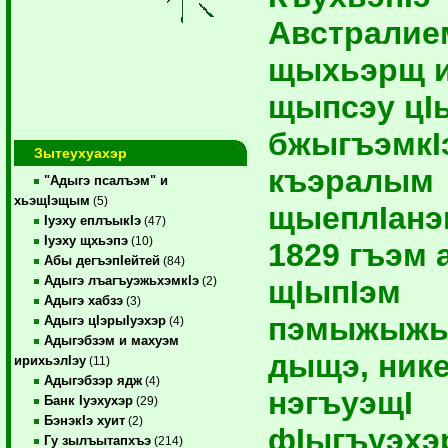
Австралие
щыхьэрщ и
щыпсэу цI
бжыгъэмкI
Зытеухуахэр
къэралым
"Адыгэ псалъэм" и
хьэщIэщым
(5)
щыеплIанэ
Iуэху еплъыкIэ
(47)
Iуэху щхьэпэ
(10)
1829 гъэм 
Абы дегъэпIейтей
(84)
Адыгэ лъагъуэжьхэмкIэ
щIыпIэм
(2)
Адыгэ хабзэ
(3)
пэмыжыжь
Адыгэ цIэрыIуэхэр
(4)
Адыгэбзэм и махуэм
дыщэ, нике
ирихьэлIэу
(11)
Адыгэбзэр ядж
(4)
нэгъуэщI
Банк Iуэхухэр
(29)
БэнэкIэ хуит
(2)
фIыгъуэхэ
Гу зылъытапхъэ
(214)