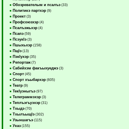
Обозревателым и псалъэ
(33)
Политикэ партхэр
(9)
Проект
(3)
Профсоюзхэр
(4)
Псалъэжьхэр
(4)
Псапэ
(59)
ПсэукIэ
(3)
Пшыхьхэр
(158)
ПщIэ
(13)
ПэкIухэр
(35)
Репортаж
(7)
Сабийхэм факъыхуеджэ
(3)
Спорт
(45)
Спорт хъыбархэр
(605)
Театр
(9)
ТекIуэныгъэ
(97)
Телеграммэхэр
(3)
Теплъэгъуэхэр
(31)
Тхыдэ
(70)
ТхылъыщIэ
(302)
Узыншагъэ
(115)
Указ
(155)