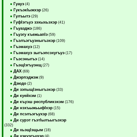
Гуауэ
(4)
ГукъэкIыжхэр
(26)
Гулъытэ
(29)
ГуфIэгъуэ зэхыхьэхэр
(41)
Гъуазджэ
(186)
Гъуэгу къежьапIэ
(59)
Гъэлъэгъуэныгъэхэр
(109)
Гъэмахуэ
(12)
Гъэмахуэ зыгъэпсэхугъуэ
(17)
Гъэсэныгъэ
(14)
ГъэщIэгъуэнщ
(27)
ДАХ
(69)
Джэрпэджэж
(9)
Дзюдо
(2)
Ди зэпыщIэныгъэхэр
(33)
Ди куейхэм
(1)
Ди къуэш республикэхэм
(176)
Ди нэхъыжьыфIхэр
(15)
Ди псэлъэгъухэр
(68)
Ди сурэт гъэтIылъыгъэхэр
(332)
Ди хьэщIэщым
(18)
Ди хэкуэгъухэр
(4)