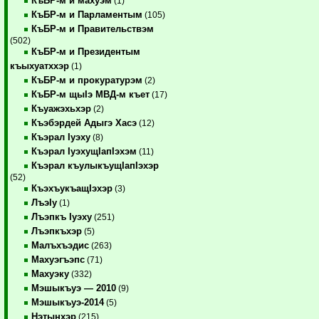
КъБР-м и махуэм
(1)
КъБР-м и Парламентым
(105)
КъБР-м и Правительствэм
(502)
КъБР-м и Президентым
къыхуатххэр
(1)
КъБР-м и прокуратурэм
(2)
КъБР-м щыIэ МВД-м къет
(17)
Къуажэхьхэр
(2)
Къэбэрдей Адыгэ Хасэ
(12)
Къэрал Iуэху
(8)
Къэрал IуэхущIапIэхэм
(11)
Къэрал къулыкъущIапIэхэр
(52)
КъэхъукъащIэхэр
(3)
ЛъэIу
(1)
Лъэпкъ Iуэху
(251)
Лъэпкъхэр
(5)
Малъхъэдис
(263)
Махуэгъэпс
(71)
Махуэку
(332)
Мэшыкъуэ — 2010
(9)
Мэшыкъуэ-2014
(5)
Нэтынхэр
(215)