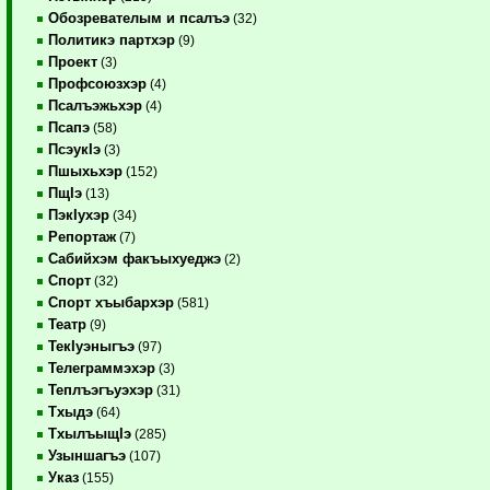
Обозревателым и псалъэ
(32)
Политикэ партхэр
(9)
Проект
(3)
Профсоюзхэр
(4)
Псалъэжьхэр
(4)
Псапэ
(58)
ПсэукIэ
(3)
Пшыхьхэр
(152)
ПщIэ
(13)
ПэкIухэр
(34)
Репортаж
(7)
Сабийхэм факъыхуеджэ
(2)
Спорт
(32)
Спорт хъыбархэр
(581)
Театр
(9)
ТекIуэныгъэ
(97)
Телеграммэхэр
(3)
Теплъэгъуэхэр
(31)
Тхыдэ
(64)
ТхылъыщIэ
(285)
Узыншагъэ
(107)
Указ
(155)