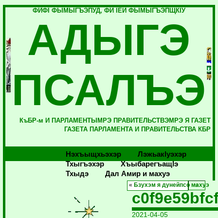
ФИФI ФЫМЫГЪЭПУД, ФИ IЕЙ ФЫМЫГЪЭПЩКIУ
АДЫГЭ
ПСАЛЪЭ
КъБР-м И ПАРЛАМЕНТЫМРЭ ПРАВИТЕЛЬСТВЭМРЭ Я ГАЗЕТ
ГАЗЕТА ПАРЛАМЕНТА И ПРАВИТЕЛЬСТВА КБР
Нэхъыщхьэхэр
Лэжьакlуэхэр
Тхыгъэхэр
Хъыбарегъащlэ
Тхыдэ
Дал Амир и махуэ
«
Бзухэм я дунейпсо махуэ
c0f9e59bfc
2021-04-05