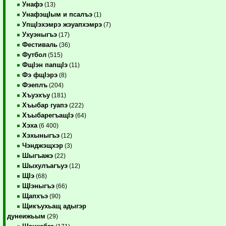
Унафэ
(13)
УнафэщIым и псалъэ
(1)
УпщIэхэмрэ жэуапхэмрэ
(7)
Ухуэныгъэ
(17)
Фестиваль
(36)
Футбол
(515)
ФщIэн папщIэ
(11)
Фэ фщIэрэ
(8)
Фэеплъ
(204)
Хъуэхъу
(181)
Хъыбар гуапэ
(222)
ХъыбарегъащIэ
(64)
Хэха
(6 400)
Хэхыныгъэ
(12)
Чэнджэщхэр
(3)
Шыгъажэ
(22)
Шыхулъагъуэ
(12)
ЩIэ
(68)
ЩIэныгъэ
(66)
Щапхъэ
(90)
Щикъухьащ адыгэр
дунеижьым
(29)