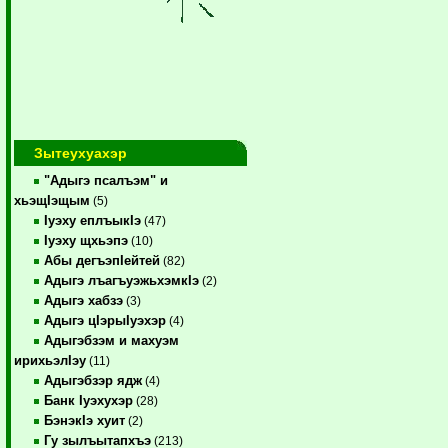
Зытеухуахэр
"Адыгэ псалъэм" и
хьэщIэщым
(5)
Iуэху еплъыкIэ
(47)
Iуэху щхьэпэ
(10)
Абы дегъэпIейтей
(82)
Адыгэ лъагъуэжьхэмкIэ
(2)
Адыгэ хабзэ
(3)
Адыгэ цIэрыIуэхэр
(4)
Адыгэбзэм и махуэм
ирихьэлIэу
(11)
Адыгэбзэр ядж
(4)
Банк Iуэхухэр
(28)
БэнэкIэ хуит
(2)
Гу зылъытапхъэ
(213)