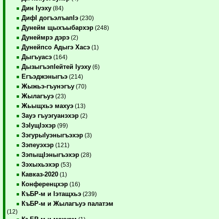
Дин Iуэху
(84)
ДифI догъэлъапIэ
(230)
Дунейм щыхъыбархэр
(248)
Дунеймрэ дэрэ
(2)
Дунейпсо Адыгэ Хасэ
(1)
Дыгъуасэ
(164)
ДызыгъэпIейтей Iуэху
(6)
Егъэджэныгъэ
(214)
Жыжьэ-гъунэгъу
(70)
Жылагъуэ
(23)
Жьыщхьэ махуэ
(13)
Зауэ гъуэгуанэхэр
(2)
ЗэIущIэхэр
(99)
ЗэгурыIуэныгъэхэр
(3)
Зэпеуэхэр
(121)
ЗэпыщIэныгъэхэр
(28)
Зэхыхьэхэр
(53)
Кавказ-2020
(1)
Конференцхэр
(16)
КъБР-м и Iэтащхьэ
(239)
КъБР-м и Жылагъуэ палатэм
(12)