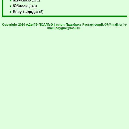
Щэнхабзэ
(171)
Юбилей
(348)
Япэу тыдодзэ
(5)
Copyright 2010 АДЫГЭ ПСАЛЪЭ | autor:
Пщыбыхь Рустам:
comik-07@mail.ru
| e-
mail:
adyghe@mail.ru