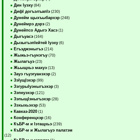
Дин Iуэху
(84)
ДифI догъэлъапIэ
(230)
Дунейм щыхъыбархэр
(248)
Дунеймрэ дэрэ
(2)
Дунейпсо Адыгэ Хасэ
(1)
Дыгъуасэ
(164)
ДызыгъэпIейтей Iуэху
(6)
Егъэджэныгъэ
(214)
Жыжьэ-гъунэгъу
(70)
Жылагъуэ
(23)
Жьыщхьэ махуэ
(13)
Зауэ гъуэгуанэхэр
(2)
ЗэIущIэхэр
(99)
ЗэгурыIуэныгъэхэр
(3)
Зэпеуэхэр
(121)
ЗэпыщIэныгъэхэр
(28)
Зэхыхьэхэр
(53)
Кавказ-2020
(1)
Конференцхэр
(16)
КъБР-м и Iэтащхьэ
(239)
КъБР-м и Жылагъуэ палатэм
(12)