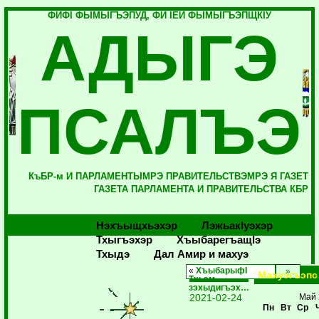
ФИФI ФЫМЫГЪЭПУД, ФИ IЕЙ ФЫМЫГЪЭПЩКIУ
АДЫГЭ
ПСАЛЪЭ
КъБР-м И ПАРЛАМЕНТЫМРЭ ПРАВИТЕЛЬСТВЭМРЭ Я ГАЗЕТ
ГАЗЕТА ПАРЛАМЕНТА И ПРАВИТЕЛЬСТВА КБР
Нэхъыщхьэхэр
Лэжьакlуэхэр
Тхыгъэхэр
Хъыбарегъащlэ
Тхыдэ
Дал Амир и махуэ
«
ХъыбарыфI
Махуэгъэпс
Тхьэм
зэхыдигъэх…
2021-02-24
Май 
Пн
Вт
Ср