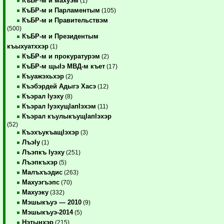
КъБР-м и махуэм
(1)
КъБР-м и Парламентым
(105)
КъБР-м и Правительствэм
(500)
КъБР-м и Президентым
къыхуатххэр
(1)
КъБР-м и прокуратурэм
(2)
КъБР-м щыIэ МВД-м къет
(17)
Къуажэхьхэр
(2)
Къэбэрдей Адыгэ Хасэ
(12)
Къэрал Iуэху
(8)
Къэрал IуэхущIапIэхэм
(11)
Къэрал къулыкъущIапIэхэр
(52)
КъэхъукъащIэхэр
(3)
ЛъэIу
(1)
Лъэпкъ Iуэху
(251)
Лъэпкъхэр
(5)
Малъхъэдис
(263)
Махуэгъэпс
(70)
Махуэку
(332)
Мэшыкъуэ — 2010
(9)
Мэшыкъуэ-2014
(5)
Нэтынхэр
(215)