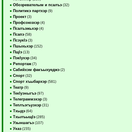
Обозревателым и псалъэ
(32)
Политикэ партхэр
(9)
Проект
(3)
Профсоюзхэр
(4)
Псалъэжьхэр
(4)
Псапэ
(58)
ПсэукIэ
(3)
Пшыхьхэр
(152)
ПщIэ
(13)
ПэкIухэр
(34)
Репортаж
(7)
Сабийхэм факъыхуеджэ
(2)
Спорт
(32)
Спорт хъыбархэр
(581)
Театр
(9)
ТекIуэныгъэ
(97)
Телеграммэхэр
(3)
Теплъэгъуэхэр
(31)
Тхыдэ
(64)
ТхылъыщIэ
(285)
Узыншагъэ
(107)
Указ
(155)