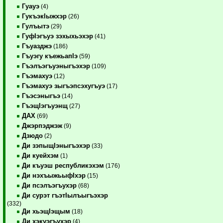
Гуауэ
(4)
ГукъэкIыжхэр
(26)
Гулъытэ
(29)
ГуфIэгъуэ зэхыхьэхэр
(41)
Гъуазджэ
(186)
Гъуэгу къежьапIэ
(59)
Гъэлъэгъуэныгъэхэр
(109)
Гъэмахуэ
(12)
Гъэмахуэ зыгъэпсэхугъуэ
(17)
Гъэсэныгъэ
(14)
ГъэщIэгъуэнщ
(27)
ДАХ
(69)
Джэрпэджэж
(9)
Дзюдо
(2)
Ди зэпыщIэныгъэхэр
(33)
Ди куейхэм
(1)
Ди къуэш республикэхэм
(176)
Ди нэхъыжьыфIхэр
(15)
Ди псэлъэгъухэр
(68)
Ди сурэт гъэтIылъыгъэхэр
(332)
Ди хьэщIэщым
(18)
Ди хэкуэгъухэр
(4)