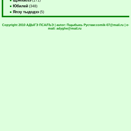
Щэнхабзэ
(171)
Юбилей
(348)
Япэу тыдодзэ
(5)
Copyright 2010 АДЫГЭ ПСАЛЪЭ | autor:
Пщыбыхь Рустам:
comik-07@mail.ru
| e-
mail:
adyghe@mail.ru