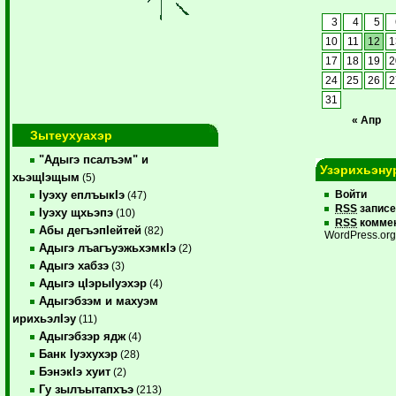
3
4
5
10
11
12
1
17
18
19
2
24
25
26
2
31
« Апр
Зытеухуахэр
"Адыгэ псалъэм" и
Узэрихьэну
хьэщIэщым
(5)
Iуэху еплъыкIэ
Войти
(47)
RSS
записе
Iуэху щхьэпэ
(10)
RSS
комме
Абы дегъэпIейтей
(82)
WordPress.or
Адыгэ лъагъуэжьхэмкIэ
(2)
Адыгэ хабзэ
(3)
Адыгэ цIэрыIуэхэр
(4)
Адыгэбзэм и махуэм
ирихьэлIэу
(11)
Адыгэбзэр ядж
(4)
Банк Iуэхухэр
(28)
БэнэкIэ хуит
(2)
Гу зылъытапхъэ
(213)