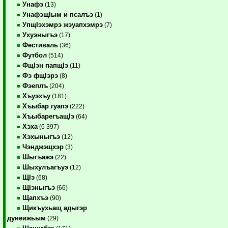
Унафэ
(13)
УнафэщIым и псалъэ
(1)
УпщIэхэмрэ жэуапхэмрэ
(7)
Ухуэныгъэ
(17)
Фестиваль
(36)
Футбол
(514)
ФщIэн папщIэ
(11)
Фэ фщIэрэ
(8)
Фэеплъ
(204)
Хъуэхъу
(181)
Хъыбар гуапэ
(222)
ХъыбарегъащIэ
(64)
Хэха
(6 397)
Хэхыныгъэ
(12)
Чэнджэщхэр
(3)
Шыгъажэ
(22)
Шыхулъагъуэ
(12)
ЩIэ
(68)
ЩIэныгъэ
(66)
Щапхъэ
(90)
Щикъухьащ адыгэр
дунеижьым
(29)