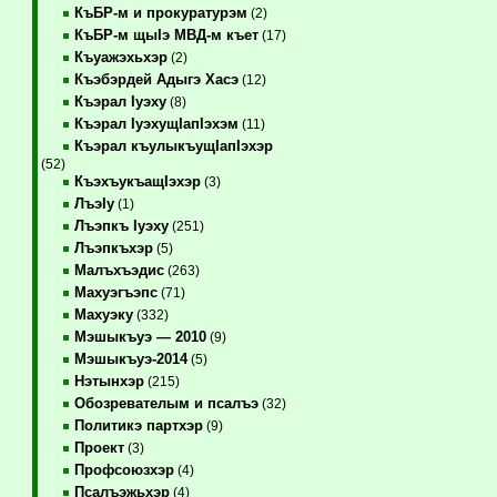
КъБР-м и прокуратурэм
(2)
КъБР-м щыIэ МВД-м къет
(17)
Къуажэхьхэр
(2)
Къэбэрдей Адыгэ Хасэ
(12)
Къэрал Iуэху
(8)
Къэрал IуэхущIапIэхэм
(11)
Къэрал къулыкъущIапIэхэр
(52)
КъэхъукъащIэхэр
(3)
ЛъэIу
(1)
Лъэпкъ Iуэху
(251)
Лъэпкъхэр
(5)
Малъхъэдис
(263)
Махуэгъэпс
(71)
Махуэку
(332)
Мэшыкъуэ — 2010
(9)
Мэшыкъуэ-2014
(5)
Нэтынхэр
(215)
Обозревателым и псалъэ
(32)
Политикэ партхэр
(9)
Проект
(3)
Профсоюзхэр
(4)
Псалъэжьхэр
(4)