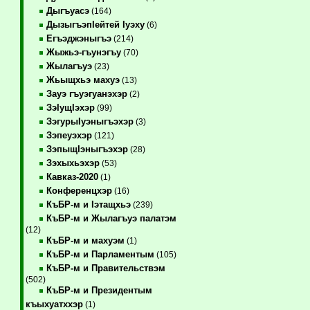
Дыгъуасэ
(164)
ДызыгъэпIейтей Iуэху
(6)
Егъэджэныгъэ
(214)
Жыжьэ-гъунэгъу
(70)
Жылагъуэ
(23)
Жьыщхьэ махуэ
(13)
Зауэ гъуэгуанэхэр
(2)
ЗэIущIэхэр
(99)
ЗэгурыIуэныгъэхэр
(3)
Зэпеуэхэр
(121)
ЗэпыщIэныгъэхэр
(28)
Зэхыхьэхэр
(53)
Кавказ-2020
(1)
Конференцхэр
(16)
КъБР-м и Iэтащхьэ
(239)
КъБР-м и Жылагъуэ палатэм
(12)
КъБР-м и махуэм
(1)
КъБР-м и Парламентым
(105)
КъБР-м и Правительствэм
(502)
КъБР-м и Президентым
къыхуатххэр
(1)