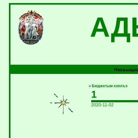
АД
Нэхъыщхь
«
Бюджетым хоплъэ
1
2020-11-02