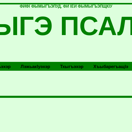
ФИФI ФЫМЫГЪЭПУД, ФИ IЕЙ ФЫМЫГЪЭПЩКIУ
ЫГЭ ПСА
эхэр
Лэжьакlуэхэр
Тхыгъэхэр
Хъыбарегъащlэ