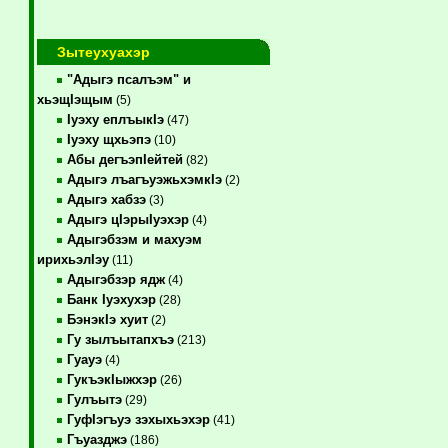
Зытеухуахэр
"Адыгэ псалъэм" и
хьэщIэщым
(5)
Iуэху еплъыкIэ
(47)
Iуэху щхьэпэ
(10)
Абы дегъэпIейтей
(82)
Адыгэ лъагъуэжьхэмкIэ
(2)
Адыгэ хабзэ
(3)
Адыгэ цIэрыIуэхэр
(4)
Адыгэбзэм и махуэм
ирихьэлIэу
(11)
Адыгэбзэр ядж
(4)
Банк Iуэхухэр
(28)
БэнэкIэ хуит
(2)
Гу зылъытапхъэ
(213)
Гуауэ
(4)
ГукъэкIыжхэр
(26)
Гулъытэ
(29)
ГуфIэгъуэ зэхыхьэхэр
(41)
Гъуазджэ
(186)