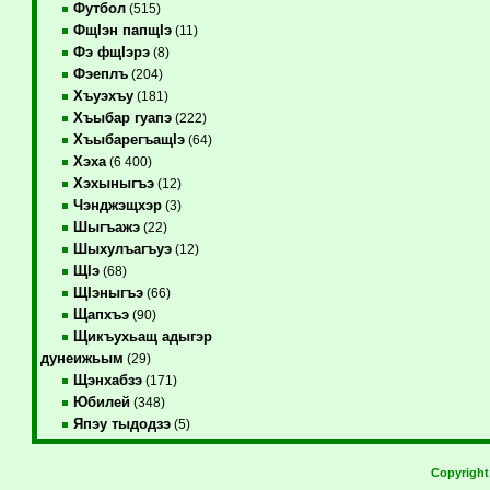
Футбол
(515)
ФщIэн папщIэ
(11)
Фэ фщIэрэ
(8)
Фэеплъ
(204)
Хъуэхъу
(181)
Хъыбар гуапэ
(222)
ХъыбарегъащIэ
(64)
Хэха
(6 400)
Хэхыныгъэ
(12)
Чэнджэщхэр
(3)
Шыгъажэ
(22)
Шыхулъагъуэ
(12)
ЩIэ
(68)
ЩIэныгъэ
(66)
Щапхъэ
(90)
Щикъухьащ адыгэр
дунеижьым
(29)
Щэнхабзэ
(171)
Юбилей
(348)
Япэу тыдодзэ
(5)
Copyrigh