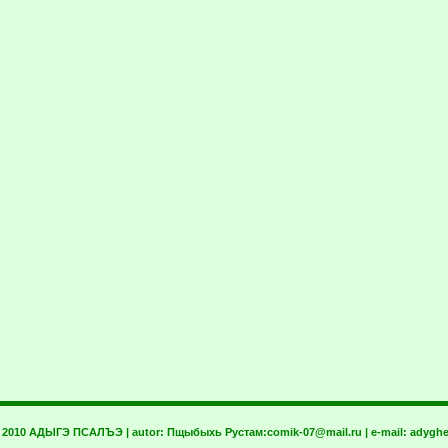
t 2010 АДЫГЭ ПСАЛЪЭ | autor:
Пщыбыхь Рустам:
comik-07@mail.ru
| e-mail:
adyghe