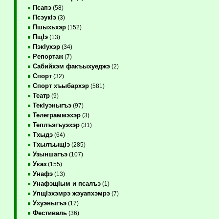
Псапэ
(58)
ПсэукIэ
(3)
Пшыхьхэр
(152)
ПщIэ
(13)
ПэкIухэр
(34)
Репортаж
(7)
Сабийхэм факъыхуеджэ
(2)
Спорт
(32)
Спорт хъыбархэр
(581)
Театр
(9)
ТекIуэныгъэ
(97)
Телеграммэхэр
(3)
Теплъэгъуэхэр
(31)
Тхыдэ
(64)
ТхылъыщIэ
(285)
Узыншагъэ
(107)
Указ
(155)
Унафэ
(13)
УнафэщIым и псалъэ
(1)
УпщIэхэмрэ жэуапхэмрэ
(7)
Ухуэныгъэ
(17)
Фестиваль
(36)