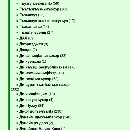
Гъуэгу къежьапIэ
(59)
Гъэлъэгъуэныгъэхэр
(109)
Гъэмахуэ
(12)
Гъэмахуэ зыгъэпсэхугъуэ
(17)
Гъэсэныгъэ
(14)
ГъэщIэгъуэнщ
(27)
ДАХ
(69)
Джэрпэджэж
(9)
Дзюдо
(2)
Ди зэпыщIэныгъэхэр
(33)
Ди куейхэм
(1)
Ди къуэш республикэхэм
(176)
Ди нэхъыжьыфIхэр
(15)
Ди псэлъэгъухэр
(68)
Ди сурэт гъэтIылъыгъэхэр
(332)
Ди хьэщIэщым
(18)
Ди хэкуэгъухэр
(4)
Дин Iуэху
(84)
ДифI догъэлъапIэ
(230)
Дунейм щыхъыбархэр
(248)
Дунеймрэ дэрэ
(2)
Дунейпсо Адыгэ Хасэ
(1)