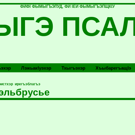
ФИФI ФЫМЫГЪЭПУД, ФИ IЕЙ ФЫМЫГЪЭПЩКIУ
ЫГЭ ПСА
эхэр
Лэжьакlуэхэр
Тхыгъэхэр
Хъыбарегъащlэ
ристхэр ирегъэблагъэ
эльбрусье