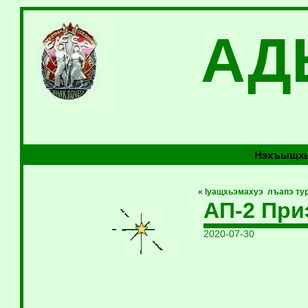
АД
Нэхъыщхь
«
Iуащхьэмахуэ лъапэ ту
АП-2 При
2020-07-30