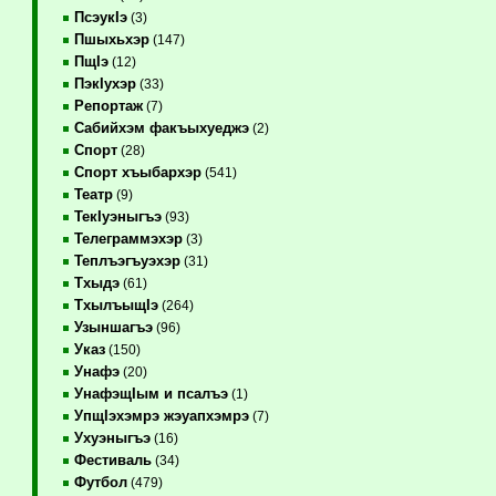
ПсэукIэ
(3)
Пшыхьхэр
(147)
ПщIэ
(12)
ПэкIухэр
(33)
Репортаж
(7)
Сабийхэм факъыхуеджэ
(2)
Спорт
(28)
Спорт хъыбархэр
(541)
Театр
(9)
ТекIуэныгъэ
(93)
Телеграммэхэр
(3)
Теплъэгъуэхэр
(31)
Тхыдэ
(61)
ТхылъыщIэ
(264)
Узыншагъэ
(96)
Указ
(150)
Унафэ
(20)
УнафэщIым и псалъэ
(1)
УпщIэхэмрэ жэуапхэмрэ
(7)
Ухуэныгъэ
(16)
Фестиваль
(34)
Футбол
(479)