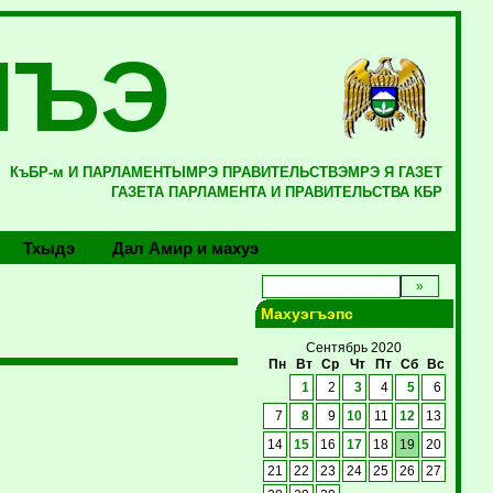
ЛЪЭ
КъБР-м И ПАРЛАМЕНТЫМРЭ ПРАВИТЕЛЬСТВЭМРЭ Я ГАЗЕТ
ГАЗЕТА ПАРЛАМЕНТА И ПРАВИТЕЛЬСТВА КБР
Тхыдэ
Дал Амир и махуэ
Махуэгъэпс
Сентябрь 2020
Пн
Вт
Ср
Чт
Пт
Сб
Вс
1
2
3
4
5
6
7
8
9
10
11
12
13
14
15
16
17
18
19
20
21
22
23
24
25
26
27