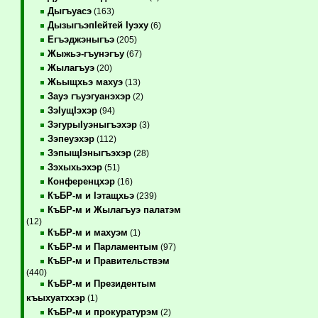
Дыгъуасэ
(163)
ДызыгъэпIейтей Iуэху
(6)
Егъэджэныгъэ
(205)
Жыжьэ-гъунэгъу
(67)
Жылагъуэ
(20)
Жьыщхьэ махуэ
(13)
Зауэ гъуэгуанэхэр
(2)
ЗэIущIэхэр
(94)
ЗэгурыIуэныгъэхэр
(3)
Зэпеуэхэр
(112)
ЗэпыщIэныгъэхэр
(28)
Зэхыхьэхэр
(51)
Конференцхэр
(16)
КъБР-м и Iэтащхьэ
(239)
КъБР-м и Жылагъуэ палатэм
(12)
КъБР-м и махуэм
(1)
КъБР-м и Парламентым
(97)
КъБР-м и Правительствэм
(440)
КъБР-м и Президентым
къыхуатххэр
(1)
КъБР-м и прокуратурэм
(2)