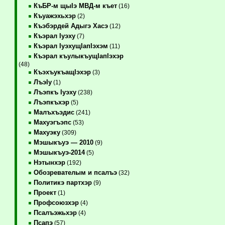
КъБР-м щыIэ МВД-м къет
(16)
Къуажэхьхэр
(2)
Къэбэрдей Адыгэ Хасэ
(12)
Къэрал Iуэху
(7)
Къэрал IуэхущIапIэхэм
(11)
Къэрал къулыкъущIапIэхэр
(48)
КъэхъукъащIэхэр
(3)
ЛъэIу
(1)
Лъэпкъ Iуэху
(238)
Лъэпкъхэр
(5)
Малъхъэдис
(241)
Махуэгъэпс
(53)
Махуэку
(309)
Мэшыкъуэ — 2010
(9)
Мэшыкъуэ-2014
(5)
Нэтынхэр
(192)
Обозревателым и псалъэ
(32)
Политикэ партхэр
(9)
Проект
(1)
Профсоюзхэр
(4)
Псалъэжьхэр
(4)
Псапэ
(57)