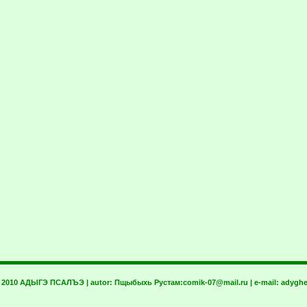
t 2010 АДЫГЭ ПСАЛЪЭ | autor:
Пщыбыхь Рустам:
comik-07@mail.ru
| e-mail:
adyghe