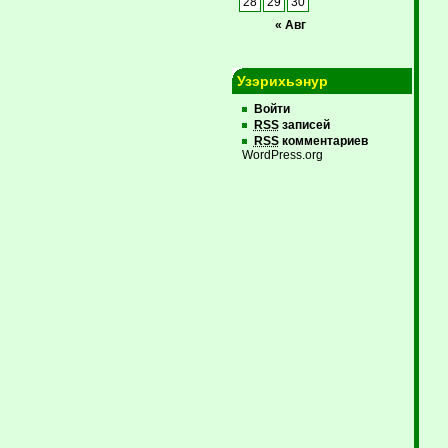
28
29
30
« Авг
Узэрихьэнур
Войти
RSS
записей
RSS
комментариев
WordPress.org