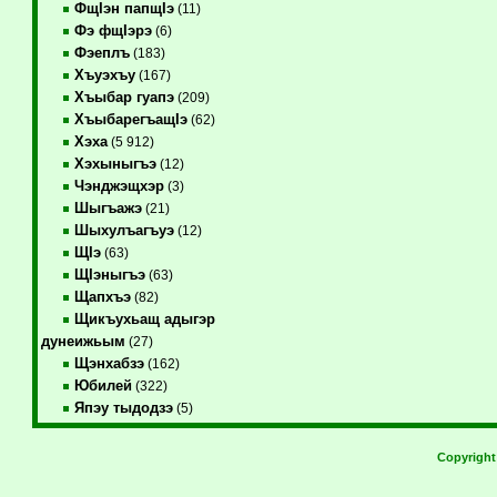
ФщIэн папщIэ
(11)
Фэ фщIэрэ
(6)
Фэеплъ
(183)
Хъуэхъу
(167)
Хъыбар гуапэ
(209)
ХъыбарегъащIэ
(62)
Хэха
(5 912)
Хэхыныгъэ
(12)
Чэнджэщхэр
(3)
Шыгъажэ
(21)
Шыхулъагъуэ
(12)
ЩIэ
(63)
ЩIэныгъэ
(63)
Щапхъэ
(82)
Щикъухьащ адыгэр
дунеижьым
(27)
Щэнхабзэ
(162)
Юбилей
(322)
Япэу тыдодзэ
(5)
Copyrigh