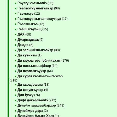
Гъуэгу къежьапIэ
(56)
Гъэлъэгъуэныгъэхэр
(98)
Гъэмахуэ
(12)
Гъэмахуэ зыгъэпсэхугъуэ
(17)
Гъэсэныгъэ
(12)
ГъэщIэгъуэнщ
(25)
ДАХ
(68)
Джэрпэджэж
(9)
Дзюдо
(2)
Ди зэпыщIэныгъэхэр
(33)
Ди куейхэм
(1)
Ди къуэш республикэхэм
(176)
Ди нэхъыжьыфIхэр
(14)
Ди псэлъэгъухэр
(64)
Ди сурэт гъэтIылъыгъэхэр
(318)
Ди хьэщIэщым
(18)
Ди хэкуэгъухэр
(4)
Дин Iуэху
(76)
ДифI догъэлъапIэ
(212)
Дунейм щыхъыбархэр
(248)
Дунеймрэ дэрэ
(2)
Дунейпсо Адыгэ Хасэ
(1)