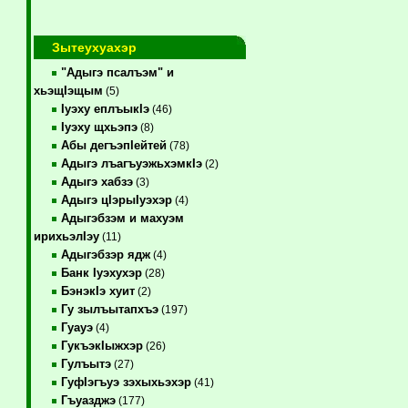
Зытеухуахэр
"Адыгэ псалъэм" и
хьэщIэщым
(5)
Iуэху еплъыкIэ
(46)
Iуэху щхьэпэ
(8)
Абы дегъэпIейтей
(78)
Адыгэ лъагъуэжьхэмкIэ
(2)
Адыгэ хабзэ
(3)
Адыгэ цIэрыIуэхэр
(4)
Адыгэбзэм и махуэм
ирихьэлIэу
(11)
Адыгэбзэр ядж
(4)
Банк Iуэхухэр
(28)
БэнэкIэ хуит
(2)
Гу зылъытапхъэ
(197)
Гуауэ
(4)
ГукъэкIыжхэр
(26)
Гулъытэ
(27)
ГуфIэгъуэ зэхыхьэхэр
(41)
Гъуазджэ
(177)