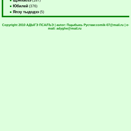
Щэнхабзэ
(187)
Юбилей
(376)
Япэу тыдодзэ
(5)
Copyright 2010 АДЫГЭ ПСАЛЪЭ | autor:
Пщыбыхь Рустам:
comik-07@mail.ru
| e-
mail:
adyghe@mail.ru