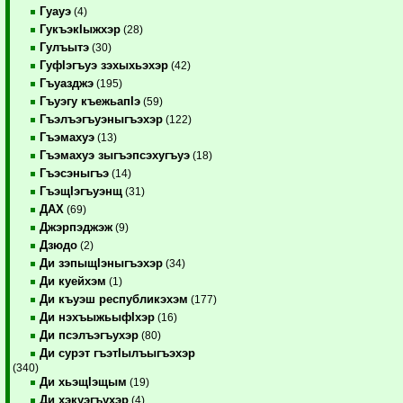
Гуауэ
(4)
ГукъэкIыжхэр
(28)
Гулъытэ
(30)
ГуфIэгъуэ зэхыхьэхэр
(42)
Гъуазджэ
(195)
Гъуэгу къежьапIэ
(59)
Гъэлъэгъуэныгъэхэр
(122)
Гъэмахуэ
(13)
Гъэмахуэ зыгъэпсэхугъуэ
(18)
Гъэсэныгъэ
(14)
ГъэщIэгъуэнщ
(31)
ДАХ
(69)
Джэрпэджэж
(9)
Дзюдо
(2)
Ди зэпыщIэныгъэхэр
(34)
Ди куейхэм
(1)
Ди къуэш республикэхэм
(177)
Ди нэхъыжьыфIхэр
(16)
Ди псэлъэгъухэр
(80)
Ди сурэт гъэтIылъыгъэхэр
(340)
Ди хьэщIэщым
(19)
Ди хэкуэгъухэр
(4)