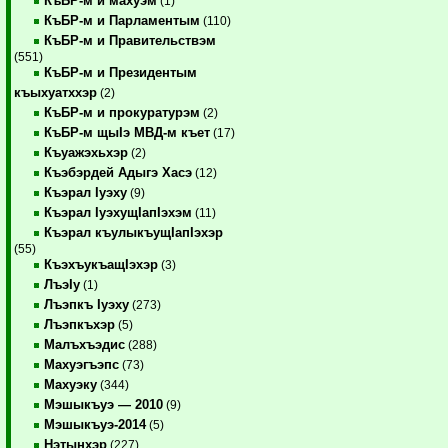
КъБР-м и махуэм
(1)
КъБР-м и Парламентым
(110)
КъБР-м и Правительствэм
(551)
КъБР-м и Президентым
къыхуатххэр
(2)
КъБР-м и прокуратурэм
(2)
КъБР-м щыIэ МВД-м къет
(17)
Къуажэхьхэр
(2)
Къэбэрдей Адыгэ Хасэ
(12)
Къэрал Iуэху
(9)
Къэрал IуэхущIапIэхэм
(11)
Къэрал къулыкъущIапIэхэр
(55)
КъэхъукъащIэхэр
(3)
ЛъэIу
(1)
Лъэпкъ Iуэху
(273)
Лъэпкъхэр
(5)
Малъхъэдис
(288)
Махуэгъэпс
(73)
Махуэку
(344)
Мэшыкъуэ — 2010
(9)
Мэшыкъуэ-2014
(5)
Нэтынхэр
(227)