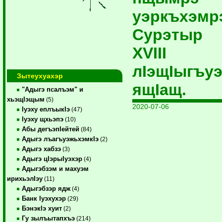
уэркъхэмр
Сурэтыр
ХVIII
лIэщIыгъу
Зытеухуахэр
ящIащ.
"Адыгэ псалъэм" и
хьэщIэщым
(5)
2020-07-06
Iуэху еплъыкIэ
(47)
Iуэху щхьэпэ
(10)
Абы дегъэпIейтей
(84)
Адыгэ лъагъуэжьхэмкIэ
(2)
Адыгэ хабзэ
(3)
Адыгэ цIэрыIуэхэр
(4)
Адыгэбзэм и махуэм
ирихьэлIэу
(11)
Адыгэбзэр ядж
(4)
Банк Iуэхухэр
(29)
БэнэкIэ хуит
(2)
Гу зылъытапхъэ
(214)