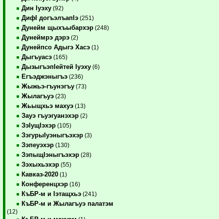
Дин Iуэху
(92)
ДифI догъэлъапIэ
(251)
Дунейм щыхъыбархэр
(248)
Дунеймрэ дэрэ
(2)
Дунейпсо Адыгэ Хасэ
(1)
Дыгъуасэ
(165)
ДызыгъэпIейтей Iуэху
(6)
Егъэджэныгъэ
(236)
Жыжьэ-гъунэгъу
(73)
Жылагъуэ
(23)
Жьыщхьэ махуэ
(13)
Зауэ гъуэгуанэхэр
(2)
ЗэIущIэхэр
(105)
ЗэгурыIуэныгъэхэр
(3)
Зэпеуэхэр
(130)
ЗэпыщIэныгъэхэр
(28)
Зэхыхьэхэр
(55)
Кавказ-2020
(1)
Конференцхэр
(16)
КъБР-м и Iэтащхьэ
(241)
КъБР-м и Жылагъуэ палатэм
(12)