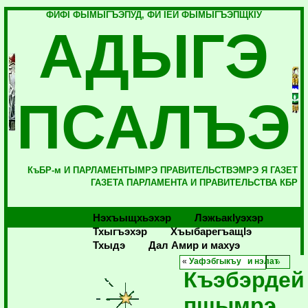
ФИФI ФЫМЫГЪЭПУД, ФИ IЕЙ ФЫМЫГЪЭПЩКIУ
АДЫГЭ
ПСАЛЪЭ
КъБР-м И ПАРЛАМЕНТЫМРЭ ПРАВИТЕЛЬСТВЭМРЭ Я ГАЗЕТ
ГАЗЕТА ПАРЛАМЕНТА И ПРАВИТЕЛЬСТВА КБР
Нэхъыщхьэхэр
Лэжьакlуэхэр
Тхыгъэхэр
Хъыбарегъащlэ
Тхыдэ
Дал Амир и махуэ
«
Уафэбгыкъу и нэлат
Къэбэрдей
пщымрэ