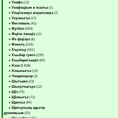
Унафэ
(13)
УнафэщIым и псалъэ
(1)
УпщIэхэмрэ жэуапхэмрэ
(7)
Ухуэныгъэ
(17)
Фестиваль
(41)
Футбол
(559)
ФщIэн папщIэ
(11)
Фэ фщIэрэ
(8)
Фэеплъ
(216)
Хъуэхъу
(191)
Хъыбар гуапэ
(235)
ХъыбарегъащIэ
(65)
Хэха
(6 638)
Хэхыныгъэ
(13)
Чэнджэщхэр
(3)
Шыгъажэ
(23)
Шыхулъагъуэ
(12)
ЩIэ
(75)
ЩIэныгъэ
(71)
Щапхъэ
(94)
Щикъухьащ адыгэр
дунеижьым
(32)