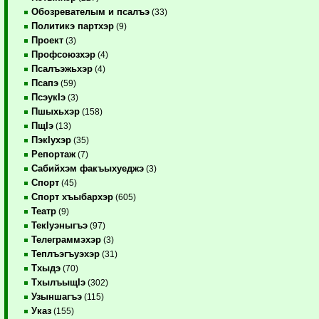
Обозревателым и псалъэ
(33)
Политикэ партхэр
(9)
Проект
(3)
Профсоюзхэр
(4)
Псалъэжьхэр
(4)
Псапэ
(59)
ПсэукIэ
(3)
Пшыхьхэр
(158)
ПщIэ
(13)
ПэкIухэр
(35)
Репортаж
(7)
Сабийхэм факъыхуеджэ
(3)
Спорт
(45)
Спорт хъыбархэр
(605)
Театр
(9)
ТекIуэныгъэ
(97)
Телеграммэхэр
(3)
Теплъэгъуэхэр
(31)
Тхыдэ
(70)
ТхылъыщIэ
(302)
Узыншагъэ
(115)
Указ
(155)