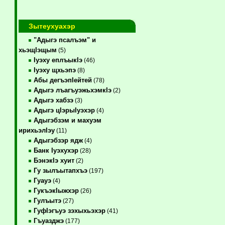
Зытеухуахэр
"Адыгэ псалъэм" и
хьэщIэщым
(5)
Iуэху еплъыкIэ
(46)
Iуэху щхьэпэ
(8)
Абы дегъэпIейтей
(78)
Адыгэ лъагъуэжьхэмкIэ
(2)
Адыгэ хабзэ
(3)
Адыгэ цIэрыIуэхэр
(4)
Адыгэбзэм и махуэм
ирихьэлIэу
(11)
Адыгэбзэр ядж
(4)
Банк Iуэхухэр
(28)
БэнэкIэ хуит
(2)
Гу зылъытапхъэ
(197)
Гуауэ
(4)
ГукъэкIыжхэр
(26)
Гулъытэ
(27)
ГуфIэгъуэ зэхыхьэхэр
(41)
Гъуазджэ
(177)