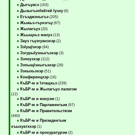
Дыгъуасэ
(163)
ДызыгъэпIейтей Iуэху
(6)
Егъэджэныгъэ
(205)
Жыжьэ-гъунэгъу
(67)
Жылагъуэ
(20)
Жьыщхьэ махуэ
(13)
Зауэ гъуэгуанэхэр
(2)
ЗэIущIэхэр
(94)
ЗэгурыIуэныгъэхэр
(3)
Зэпеуэхэр
(112)
ЗэпыщIэныгъэхэр
(28)
Зэхыхьэхэр
(51)
Конференцхэр
(16)
КъБР-м и Iэтащхьэ
(239)
КъБР-м и Жылагъуэ палатэм
(12)
КъБР-м и махуэм
(1)
КъБР-м и Парламентым
(97)
КъБР-м и Правительствэм
(440)
КъБР-м и Президентым
къыхуатххэр
(1)
КъБР-м и прокуратурэм
(2)