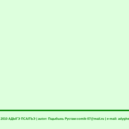
t 2010 АДЫГЭ ПСАЛЪЭ | autor:
Пщыбыхь Рустам:
comik-07@mail.ru
| e-mail:
adyghe