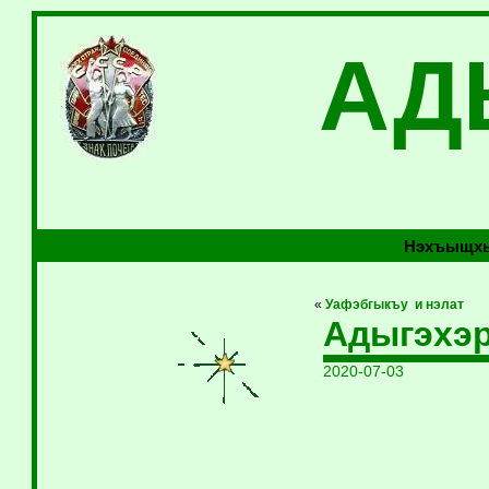
АД
Нэхъыщхь
«
Уафэбгыкъу и нэлат
Адыгэхэр
2020-07-03