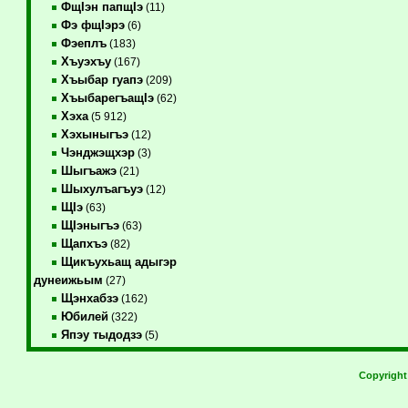
ФщIэн папщIэ
(11)
Фэ фщIэрэ
(6)
Фэеплъ
(183)
Хъуэхъу
(167)
Хъыбар гуапэ
(209)
ХъыбарегъащIэ
(62)
Хэха
(5 912)
Хэхыныгъэ
(12)
Чэнджэщхэр
(3)
Шыгъажэ
(21)
Шыхулъагъуэ
(12)
ЩIэ
(63)
ЩIэныгъэ
(63)
Щапхъэ
(82)
Щикъухьащ адыгэр
дунеижьым
(27)
Щэнхабзэ
(162)
Юбилей
(322)
Япэу тыдодзэ
(5)
Copyrigh