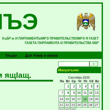
ЛЪЭ
КъБР-м И ПАРЛАМЕНТЫМРЭ ПРАВИТЕЛЬСТВЭМРЭ Я ГАЗЕТ
ГАЗЕТА ПАРЛАМЕНТА И ПРАВИТЕЛЬСТВА КБР
Тхыдэ
Дал Амир и махуэ
Махуэгъэпс
м ящIащ.
Сентябрь 2020
Пн
Вт
Ср
Чт
Пт
Сб
Вс
1
2
3
4
5
6
7
8
9
10
11
12
13
14
15
16
17
18
19
20
21
22
23
24
25
26
27