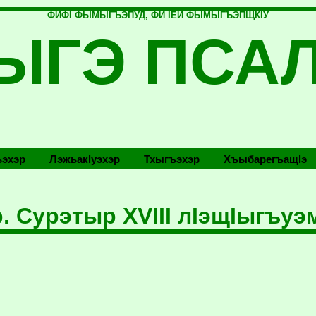
ФИФI ФЫМЫГЪЭПУД, ФИ IЕЙ ФЫМЫГЪЭПЩКIУ
ЫГЭ ПСА
эхэр
Лэжьакlуэхэр
Тхыгъэхэр
Хъыбарегъащlэ
. Сурэтыр ХVIII лIэщIыгъуэ