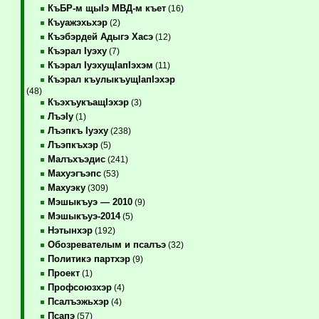
КъБР-м щыIэ МВД-м къет
(16)
Къуажэхьхэр
(2)
Къэбэрдей Адыгэ Хасэ
(12)
Къэрал Iуэху
(7)
Къэрал IуэхущIапIэхэм
(11)
Къэрал къулыкъущIапIэхэр
(48)
КъэхъукъащIэхэр
(3)
ЛъэIу
(1)
Лъэпкъ Iуэху
(238)
Лъэпкъхэр
(5)
Малъхъэдис
(241)
Махуэгъэпс
(53)
Махуэку
(309)
Мэшыкъуэ — 2010
(9)
Мэшыкъуэ-2014
(5)
Нэтынхэр
(192)
Обозревателым и псалъэ
(32)
Политикэ партхэр
(9)
Проект
(1)
Профсоюзхэр
(4)
Псалъэжьхэр
(4)
Псапэ
(57)