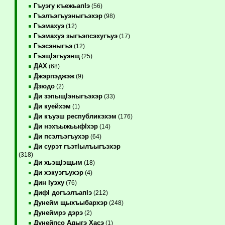
Гъуэгу къежьапIэ
(56)
Гъэлъэгъуэныгъэхэр
(98)
Гъэмахуэ
(12)
Гъэмахуэ зыгъэпсэхугъуэ
(17)
Гъэсэныгъэ
(12)
ГъэщIэгъуэнщ
(25)
ДАХ
(68)
Джэрпэджэж
(9)
Дзюдо
(2)
Ди зэпыщIэныгъэхэр
(33)
Ди куейхэм
(1)
Ди къуэш республикэхэм
(176)
Ди нэхъыжьыфIхэр
(14)
Ди псэлъэгъухэр
(64)
Ди сурэт гъэтIылъыгъэхэр
(318)
Ди хьэщIэщым
(18)
Ди хэкуэгъухэр
(4)
Дин Iуэху
(76)
ДифI догъэлъапIэ
(212)
Дунейм щыхъыбархэр
(248)
Дунеймрэ дэрэ
(2)
Дунейпсо Адыгэ Хасэ
(1)