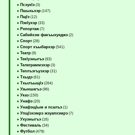
ПсэукIэ
(3)
Пшыхьхэр
(147)
ПщIэ
(12)
ПэкIухэр
(33)
Репортаж
(7)
Сабийхэм факъыхуеджэ
(2)
Спорт
(28)
Спорт хъыбархэр
(541)
Театр
(9)
ТекIуэныгъэ
(93)
Телеграммэхэр
(3)
Теплъэгъуэхэр
(31)
Тхыдэ
(61)
ТхылъыщIэ
(264)
Узыншагъэ
(96)
Указ
(150)
Унафэ
(20)
УнафэщIым и псалъэ
(1)
УпщIэхэмрэ жэуапхэмрэ
(7)
Ухуэныгъэ
(16)
Фестиваль
(34)
Футбол
(479)