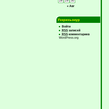
28
29
30
« Авг
Узэрихьэнур
Войти
RSS
записей
RSS
комментариев
WordPress.org