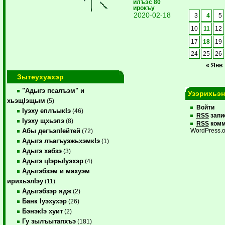
илъэс 80
ирокъу
2020-02-18
3
4
5
10
11
12
17
18
19
24
25
26
« Янв
Зытеухуахэр
"Адыгэ псалъэм" и
Узэрихьэ
хьэщIэщым
(5)
Войти
Iуэху еплъыкIэ
(46)
RSS
запи
Iуэху щхьэпэ
(8)
RSS
комм
Абы дегъэпIейтей
WordPress.o
(72)
Адыгэ лъагъуэжьхэмкIэ
(1)
Адыгэ хабзэ
(3)
Адыгэ цIэрыIуэхэр
(4)
Адыгэбзэм и махуэм
ирихьэлIэу
(11)
Адыгэбзэр ядж
(2)
Банк Iуэхухэр
(26)
БэнэкIэ хуит
(2)
Гу зылъытапхъэ
(181)