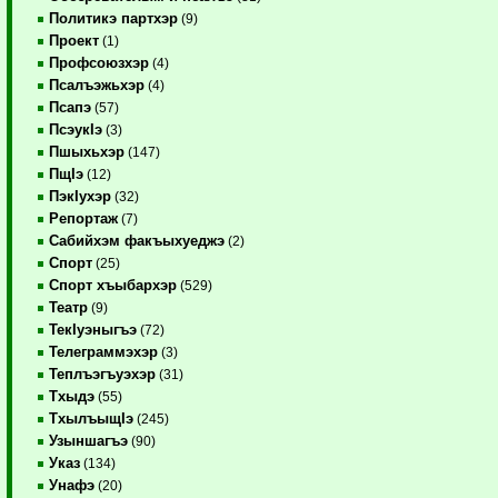
Политикэ партхэр
(9)
Проект
(1)
Профсоюзхэр
(4)
Псалъэжьхэр
(4)
Псапэ
(57)
ПсэукIэ
(3)
Пшыхьхэр
(147)
ПщIэ
(12)
ПэкIухэр
(32)
Репортаж
(7)
Сабийхэм факъыхуеджэ
(2)
Спорт
(25)
Спорт хъыбархэр
(529)
Театр
(9)
ТекIуэныгъэ
(72)
Телеграммэхэр
(3)
Теплъэгъуэхэр
(31)
Тхыдэ
(55)
ТхылъыщIэ
(245)
Узыншагъэ
(90)
Указ
(134)
Унафэ
(20)