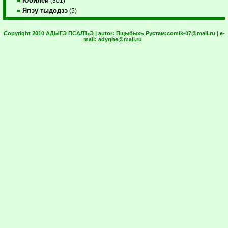
Юбилей
(301)
Япэу тыдодзэ
(5)
Copyright 2010 АДЫГЭ ПСАЛЪЭ | autor:
Пщыбыхь Рустам:
comik-07@mail.ru
| e-
mail:
adyghe@mail.ru