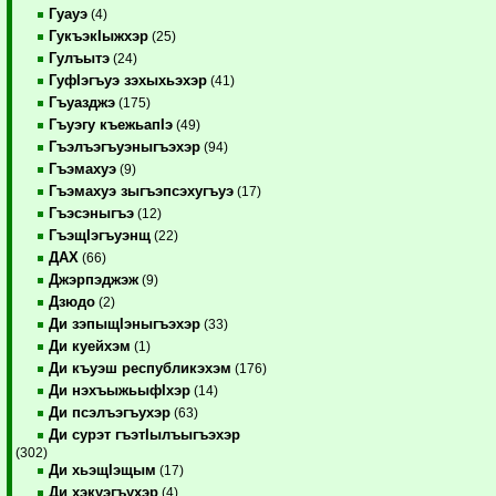
Гуауэ
(4)
ГукъэкIыжхэр
(25)
Гулъытэ
(24)
ГуфIэгъуэ зэхыхьэхэр
(41)
Гъуазджэ
(175)
Гъуэгу къежьапIэ
(49)
Гъэлъэгъуэныгъэхэр
(94)
Гъэмахуэ
(9)
Гъэмахуэ зыгъэпсэхугъуэ
(17)
Гъэсэныгъэ
(12)
ГъэщIэгъуэнщ
(22)
ДАХ
(66)
Джэрпэджэж
(9)
Дзюдо
(2)
Ди зэпыщIэныгъэхэр
(33)
Ди куейхэм
(1)
Ди къуэш республикэхэм
(176)
Ди нэхъыжьыфIхэр
(14)
Ди псэлъэгъухэр
(63)
Ди сурэт гъэтIылъыгъэхэр
(302)
Ди хьэщIэщым
(17)
Ди хэкуэгъухэр
(4)