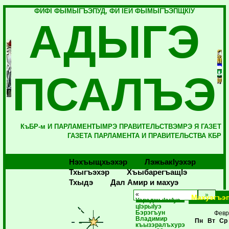
ФИФI ФЫМЫГЪЭПУД, ФИ IЕЙ ФЫМЫГЪЭПЩКIУ
АДЫГЭ
ПСАЛЪЭ
КъБР-м И ПАРЛАМЕНТЫМРЭ ПРАВИТЕЛЬСТВЭМРЭ Я ГАЗЕТ
ГАЗЕТА ПАРЛАМЕНТА И ПРАВИТЕЛЬСТВА КБР
Нэхъыщхьэхэр
Лэжьакlуэхэр
Тхыгъэхэр
Хъыбарегъащlэ
Тхыдэ
Дал Амир и махуэ
«
Махуэгъэ
УэрэджыIакIуэ
цIэрыIуэ
Бэрэгъун
Февр
Владимир
Пн
Вт
Ср
къызэралъхурэ