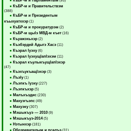
КъБР-м и Парламентым
(93)
КъБР-м и Правительствэм
(388)
КъБР-м и Президентым
къыхуатххэр
(1)
КъБР-м и прокуратурэм
(2)
КъБР-м щыIэ МВД-м къет
(16)
Къуажэхьхэр
(2)
Къэбэрдей Адыгэ Хасэ
(11)
Къэрал Iуэху
(6)
Къэрал IуэхущIапIэхэм
(11)
Къэрал къулыкъущIапIэхэр
(47)
КъэхъукъащIэхэр
(3)
ЛъэIу
(1)
Лъэпкъ Iуэху
(227)
Лъэпкъхэр
(5)
Малъхъэдис
(230)
Махуэгъэпс
(49)
Махуэку
(307)
Мэшыкъуэ — 2010
(9)
Мэшыкъуэ-2014
(5)
Нэтынхэр
(181)
Обозревателым и псалъэ
(31)