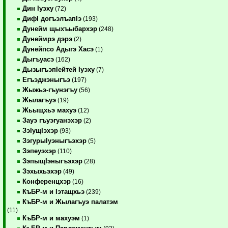
Дин Iуэху
(72)
ДифI догъэлъапIэ
(193)
Дунейм щыхъыбархэр
(248)
Дунеймрэ дэрэ
(2)
Дунейпсо Адыгэ Хасэ
(1)
Дыгъуасэ
(162)
ДызыгъэпIейтей Iуэху
(7)
Егъэджэныгъэ
(197)
Жыжьэ-гъунэгъу
(56)
Жылагъуэ
(19)
Жьыщхьэ махуэ
(12)
Зауэ гъуэгуанэхэр
(2)
ЗэIущIэхэр
(93)
ЗэгурыIуэныгъэхэр
(5)
Зэпеуэхэр
(110)
ЗэпыщIэныгъэхэр
(28)
Зэхыхьэхэр
(49)
Конференцхэр
(16)
КъБР-м и Iэтащхьэ
(239)
КъБР-м и Жылагъуэ палатэм
(11)
КъБР-м и махуэм
(1)