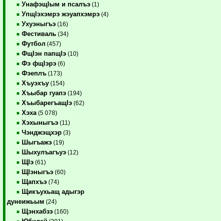
УнафэщIым и псалъэ
(1)
УпщIэхэмрэ жэуапхэмрэ
(4)
Ухуэныгъэ
(16)
Фестиваль
(34)
Футбол
(457)
ФщIэн папщIэ
(10)
Фэ фщIэрэ
(6)
Фэеплъ
(173)
Хъуэхъу
(154)
Хъыбар гуапэ
(194)
ХъыбарегъащIэ
(62)
Хэха
(5 078)
Хэхыныгъэ
(11)
Чэнджэщхэр
(3)
Шыгъажэ
(19)
Шыхулъагъуэ
(12)
ЩIэ
(61)
ЩIэныгъэ
(60)
Щапхъэ
(74)
Щикъухьащ адыгэр
дунеижьым
(24)
Щэнхабзэ
(160)