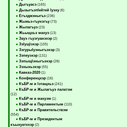
Дыгъуасэ
(165)
ДызыгъэпIейтей Iуэху
(6)
Егъэджэныгъэ
(236)
Жыжьэ-гъунэгъу
(73)
Жылагъуэ
(23)
Жьыщхьэ махуэ
(13)
Зауэ гъуэгуанэхэр
(2)
ЗэIущIэхэр
(105)
ЗэгурыIуэныгъэхэр
(3)
Зэпеуэхэр
(131)
ЗэпыщIэныгъэхэр
(28)
Зэхыхьэхэр
(55)
Кавказ-2020
(1)
Конференцхэр
(16)
КъБР-м и Iэтащхьэ
(241)
КъБР-м и Жылагъуэ палатэм
(12)
КъБР-м и махуэм
(1)
КъБР-м и Парламентым
(110)
КъБР-м и Правительствэм
(554)
КъБР-м и Президентым
къыхуатххэр
(2)