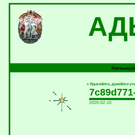
АД
Нэхъыщхь
«
Урысейпсо, дунейпсо ут
7c89d771
2020-02-10