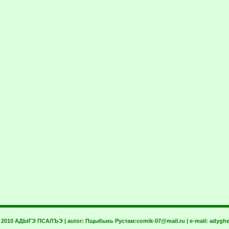
t 2010 АДЫГЭ ПСАЛЪЭ | autor:
Пщыбыхь Рустам:
comik-07@mail.ru
| e-mail:
adyghe