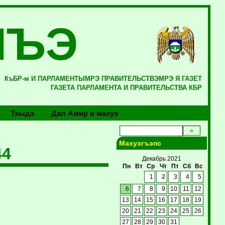
ЛЪЭ
КъБР-м И ПАРЛАМЕНТЫМРЭ ПРАВИТЕЛЬСТВЭМРЭ Я ГАЗЕТ
ГАЗЕТА ПАРЛАМЕНТА И ПРАВИТЕЛЬСТВА КБР
Тхыдэ
Дал Амир и махуэ
Махуэгъэпс
44
Декабрь 2021
Пн
Вт
Ср
Чт
Пт
Сб
Вс
1
2
3
4
5
6
7
8
9
10
11
12
13
14
15
16
17
18
19
20
21
22
23
24
25
26
27
28
29
30
31