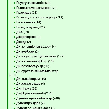
Гъуэгу къежьапIэ
(59)
Гъэлъэгъуэныгъэхэр
(122)
Гъэмахуэ
(13)
Гъэмахуэ зыгъэпсэхугъуэ
(18)
Гъэсэныгъэ
(14)
ГъэщIэгъуэнщ
(31)
ДАХ
(69)
Джэрпэджэж
(9)
Дзюдо
(2)
Ди зэпыщIэныгъэхэр
(34)
Ди куейхэм
(1)
Ди къуэш республикэхэм
(177)
Ди нэхъыжьыфIхэр
(16)
Ди псэлъэгъухэр
(80)
Ди сурэт гъэтIылъыгъэхэр
(341)
Ди хьэщIэщым
(19)
Ди хэкуэгъухэр
(4)
Дин Iуэху
(92)
ДифI догъэлъапIэ
(254)
Дунейм щыхъыбархэр
(248)
Дунеймрэ дэрэ
(2)
Дунейпсо Адыгэ Хасэ
(1)