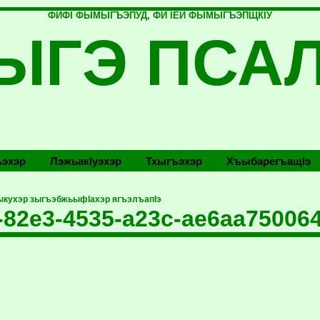
ФИФI ФЫМЫГЪЭПУД, ФИ IЕЙ ФЫМЫГЪЭПЩКIУ
ЫГЭ ПСА
эхэр
Лэжьакlуэхэр
Тхыгъэхэр
Хъыбарегъащlэ
ыкухэр зыгъэбжьыфIахэр ягъэлъапIэ
-82e3-4535-a23c-ae6aa75006