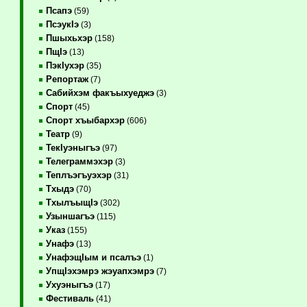
Псапэ
(59)
ПсэукIэ
(3)
Пшыхьхэр
(158)
ПщIэ
(13)
ПэкIухэр
(35)
Репортаж
(7)
Сабийхэм факъыхуеджэ
(3)
Спорт
(45)
Спорт хъыбархэр
(606)
Театр
(9)
ТекIуэныгъэ
(97)
Телеграммэхэр
(3)
Теплъэгъуэхэр
(31)
Тхыдэ
(70)
ТхылъыщIэ
(302)
Узыншагъэ
(115)
Указ
(155)
Унафэ
(13)
УнафэщIым и псалъэ
(1)
УпщIэхэмрэ жэуапхэмрэ
(7)
Ухуэныгъэ
(17)
Фестиваль
(41)