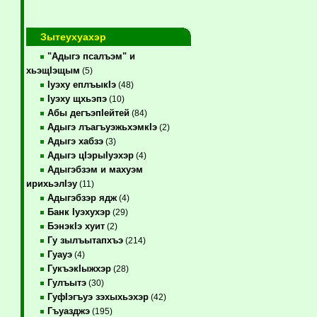
Зытеухуахэр
"Адыгэ псалъэм" и
хьэщIэщым
(5)
Iуэху еплъыкIэ
(48)
Iуэху щхьэпэ
(10)
Абы дегъэпIейтей
(84)
Адыгэ лъагъуэжьхэмкIэ
(2)
Адыгэ хабзэ
(3)
Адыгэ цIэрыIуэхэр
(4)
Адыгэбзэм и махуэм
ирихьэлIэу
(11)
Адыгэбзэр ядж
(4)
Банк Iуэхухэр
(29)
БэнэкIэ хуит
(2)
Гу зылъытапхъэ
(214)
Гуауэ
(4)
ГукъэкIыжхэр
(28)
Гулъытэ
(30)
ГуфIэгъуэ зэхыхьэхэр
(42)
Гъуазджэ
(195)