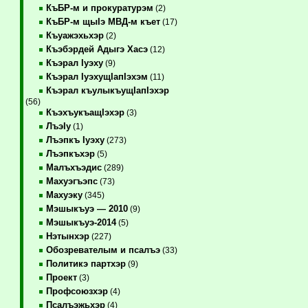
КъБР-м и прокуратурэм
(2)
КъБР-м щыIэ МВД-м къет
(17)
Къуажэхьхэр
(2)
Къэбэрдей Адыгэ Хасэ
(12)
Къэрал Iуэху
(9)
Къэрал IуэхущIапIэхэм
(11)
Къэрал къулыкъущIапIэхэр
(56)
КъэхъукъащIэхэр
(3)
ЛъэIу
(1)
Лъэпкъ Iуэху
(273)
Лъэпкъхэр
(5)
Малъхъэдис
(289)
Махуэгъэпс
(73)
Махуэку
(345)
Мэшыкъуэ — 2010
(9)
Мэшыкъуэ-2014
(5)
Нэтынхэр
(227)
Обозревателым и псалъэ
(33)
Политикэ партхэр
(9)
Проект
(3)
Профсоюзхэр
(4)
Псалъэжьхэр
(4)