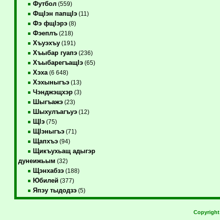
Футбол
(559)
ФщIэн папщIэ
(11)
Фэ фщIэрэ
(8)
Фэеплъ
(218)
Хъуэхъу
(191)
Хъыбар гуапэ
(236)
ХъыбарегъащIэ
(65)
Хэха
(6 648)
Хэхыныгъэ
(13)
Чэнджэщхэр
(3)
Шыгъажэ
(23)
Шыхулъагъуэ
(12)
ЩIэ
(75)
ЩIэныгъэ
(71)
Щапхъэ
(94)
Щикъухьащ адыгэр
дунеижьым
(32)
Щэнхабзэ
(188)
Юбилей
(377)
Япэу тыдодзэ
(5)
Copyrigh