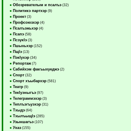
Обозревателым и псалъэ
(32)
Политикэ партхэр
(9)
Проект
(3)
Профсоюзхэр
(4)
Псалъэжьхэр
(4)
Псапэ
(58)
ПсэукIэ
(3)
Пшыхьхэр
(152)
ПщIэ
(13)
ПэкIухэр
(34)
Репортаж
(7)
Сабийхэм факъыхуеджэ
(2)
Спорт
(32)
Спорт хъыбархэр
(581)
Театр
(9)
ТекIуэныгъэ
(97)
Телеграммэхэр
(3)
Теплъэгъуэхэр
(31)
Тхыдэ
(64)
ТхылъыщIэ
(285)
Узыншагъэ
(107)
Указ
(155)