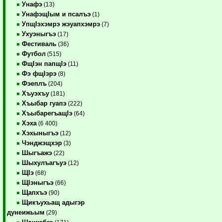
Унафэ
(13)
УнафэщIым и псалъэ
(1)
УпщIэхэмрэ жэуапхэмрэ
(7)
Ухуэныгъэ
(17)
Фестиваль
(36)
Футбол
(515)
ФщIэн папщIэ
(11)
Фэ фщIэрэ
(8)
Фэеплъ
(204)
Хъуэхъу
(181)
Хъыбар гуапэ
(222)
ХъыбарегъащIэ
(64)
Хэха
(6 400)
Хэхыныгъэ
(12)
Чэнджэщхэр
(3)
Шыгъажэ
(22)
Шыхулъагъуэ
(12)
ЩIэ
(68)
ЩIэныгъэ
(66)
Щапхъэ
(90)
Щикъухьащ адыгэр
дунеижьым
(29)