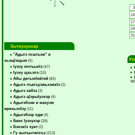
1
1
2
3
Зытеухуахэр
"Адыгэ псалъэм" и
Уз
хьэщIэщым
(5)
Iуэху еплъыкIэ
(47)
Iуэху щхьэпэ
(10)
Абы дегъэпIейтей
(82)
Wo
Адыгэ лъагъуэжьхэмкIэ
(2)
Адыгэ хабзэ
(3)
Адыгэ цIэрыIуэхэр
(4)
Адыгэбзэм и махуэм
ирихьэлIэу
(11)
Адыгэбзэр ядж
(4)
Банк Iуэхухэр
(28)
БэнэкIэ хуит
(2)
Гу зылъытапхъэ
(213)