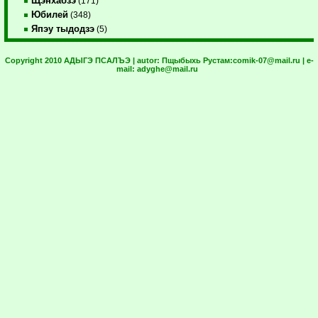
Щэнхабзэ
(171)
Юбилей
(348)
Япэу тыдодзэ
(5)
Copyright 2010 АДЫГЭ ПСАЛЪЭ | autor:
Пщыбыхь Рустам:
comik-07@mail.ru
| e-
mail:
adyghe@mail.ru