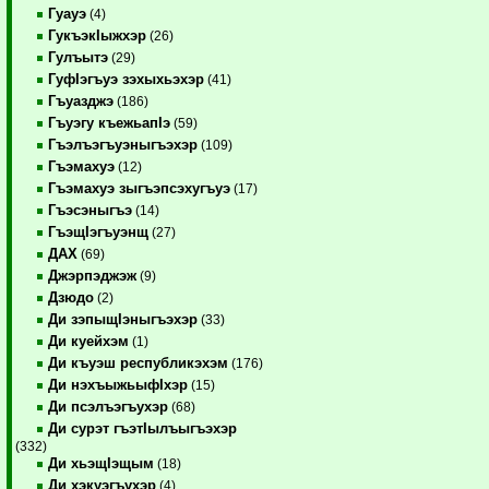
Гуауэ
(4)
ГукъэкIыжхэр
(26)
Гулъытэ
(29)
ГуфIэгъуэ зэхыхьэхэр
(41)
Гъуазджэ
(186)
Гъуэгу къежьапIэ
(59)
Гъэлъэгъуэныгъэхэр
(109)
Гъэмахуэ
(12)
Гъэмахуэ зыгъэпсэхугъуэ
(17)
Гъэсэныгъэ
(14)
ГъэщIэгъуэнщ
(27)
ДАХ
(69)
Джэрпэджэж
(9)
Дзюдо
(2)
Ди зэпыщIэныгъэхэр
(33)
Ди куейхэм
(1)
Ди къуэш республикэхэм
(176)
Ди нэхъыжьыфIхэр
(15)
Ди псэлъэгъухэр
(68)
Ди сурэт гъэтIылъыгъэхэр
(332)
Ди хьэщIэщым
(18)
Ди хэкуэгъухэр
(4)