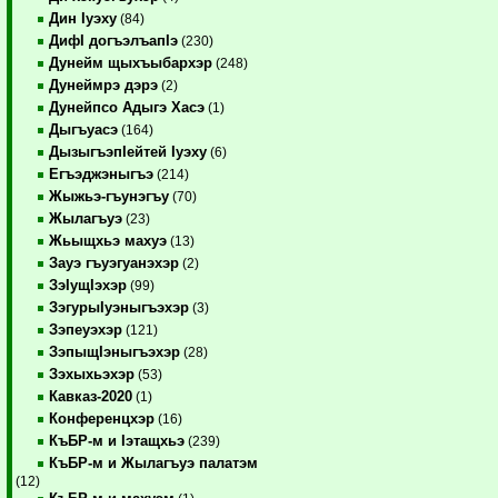
Дин Iуэху
(84)
ДифI догъэлъапIэ
(230)
Дунейм щыхъыбархэр
(248)
Дунеймрэ дэрэ
(2)
Дунейпсо Адыгэ Хасэ
(1)
Дыгъуасэ
(164)
ДызыгъэпIейтей Iуэху
(6)
Егъэджэныгъэ
(214)
Жыжьэ-гъунэгъу
(70)
Жылагъуэ
(23)
Жьыщхьэ махуэ
(13)
Зауэ гъуэгуанэхэр
(2)
ЗэIущIэхэр
(99)
ЗэгурыIуэныгъэхэр
(3)
Зэпеуэхэр
(121)
ЗэпыщIэныгъэхэр
(28)
Зэхыхьэхэр
(53)
Кавказ-2020
(1)
Конференцхэр
(16)
КъБР-м и Iэтащхьэ
(239)
КъБР-м и Жылагъуэ палатэм
(12)