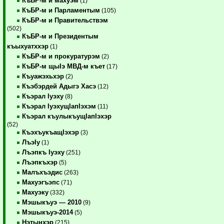
КъБР-м и махуэм
(1)
КъБР-м и Парламентым
(105)
КъБР-м и Правительствэм
(502)
КъБР-м и Президентым
къыхуатххэр
(1)
КъБР-м и прокуратурэм
(2)
КъБР-м щыIэ МВД-м къет
(17)
Къуажэхьхэр
(2)
Къэбэрдей Адыгэ Хасэ
(12)
Къэрал Iуэху
(8)
Къэрал IуэхущIапIэхэм
(11)
Къэрал къулыкъущIапIэхэр
(52)
КъэхъукъащIэхэр
(3)
ЛъэIу
(1)
Лъэпкъ Iуэху
(251)
Лъэпкъхэр
(5)
Малъхъэдис
(263)
Махуэгъэпс
(71)
Махуэку
(332)
Мэшыкъуэ — 2010
(9)
Мэшыкъуэ-2014
(5)
Нэтынхэр
(215)