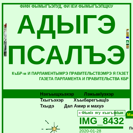
ФИФI ФЫМЫГЪЭПУД, ФИ IЕЙ ФЫМЫГЪЭПЩКIУ
АДЫГЭ
ПСАЛЪЭ
КъБР-м И ПАРЛАМЕНТЫМРЭ ПРАВИТЕЛЬСТВЭМРЭ Я ГАЗЕТ
ГАЗЕТА ПАРЛАМЕНТА И ПРАВИТЕЛЬСТВА КБР
Нэхъыщхьэхэр
Лэжьакlуэхэр
Тхыгъэхэр
Хъыбарегъащlэ
Тхыдэ
Дал Амир и махуэ
«
ФIыкIэ ягу къагъэкIыж
Ма
IMG_8432
П
2020-01-28