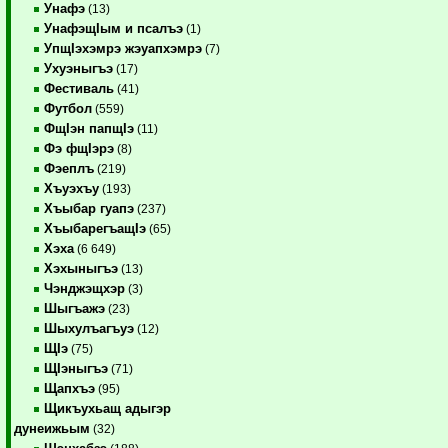
Унафэ
(13)
УнафэщIым и псалъэ
(1)
УпщIэхэмрэ жэуапхэмрэ
(7)
Ухуэныгъэ
(17)
Фестиваль
(41)
Футбол
(559)
ФщIэн папщIэ
(11)
Фэ фщIэрэ
(8)
Фэеплъ
(219)
Хъуэхъу
(193)
Хъыбар гуапэ
(237)
ХъыбарегъащIэ
(65)
Хэха
(6 649)
Хэхыныгъэ
(13)
Чэнджэщхэр
(3)
Шыгъажэ
(23)
Шыхулъагъуэ
(12)
ЩIэ
(75)
ЩIэныгъэ
(71)
Щапхъэ
(95)
Щикъухьащ адыгэр
дунеижьым
(32)