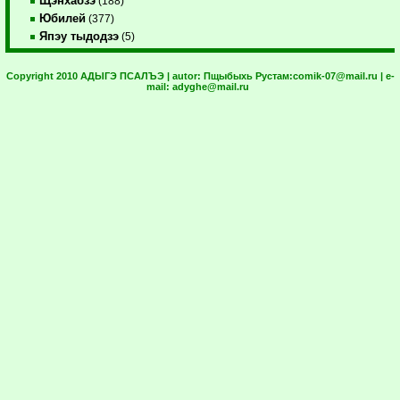
Щэнхабзэ
(188)
Юбилей
(377)
Япэу тыдодзэ
(5)
Copyright 2010 АДЫГЭ ПСАЛЪЭ | autor:
Пщыбыхь Рустам:
comik-07@mail.ru
| e-
mail:
adyghe@mail.ru