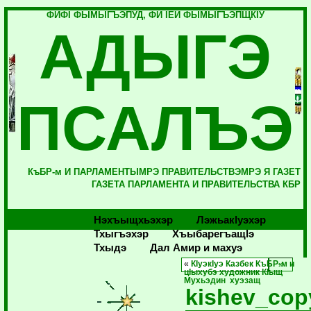
ФИФI ФЫМЫГЪЭПУД, ФИ IЕЙ ФЫМЫГЪЭПЩКIУ
АДЫГЭ
ПСАЛЪЭ
КъБР-м И ПАРЛАМЕНТЫМРЭ ПРАВИТЕЛЬСТВЭМРЭ Я ГАЗЕТ
ГАЗЕТА ПАРЛАМЕНТА И ПРАВИТЕЛЬСТВА КБР
Нэхъыщхьэхэр
Лэжьакlуэхэр
Тхыгъэхэр
Хъыбарегъащlэ
Тхыдэ
Дал Амир и махуэ
«
КIуэкIуэ Казбек КъБР-м и
цIыхубэ художник КIыщ
Мухьэдин хуэзащ
kishev_cop