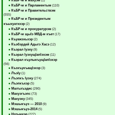
КъБР-м и махуэм
(1)
КъБР-м и Парламентым
(110)
КъБР-м и Правительствэм
(555)
КъБР-м и Президентым
къыхуатххэр
(2)
КъБР-м и прокуратурэм
(2)
КъБР-м щыIэ МВД-м къет
(17)
Къуажэхьхэр
(2)
Къэбэрдей Адыгэ Хасэ
(12)
Къэрал Iуэху
(9)
Къэрал IуэхущIапIэхэм
(11)
Къэрал къулыкъущIапIэхэр
(56)
КъэхъукъащIэхэр
(3)
ЛъэIу
(1)
Лъэпкъ Iуэху
(274)
Лъэпкъхэр
(5)
Малъхъэдис
(290)
Махуэгъэпс
(73)
Махуэку
(345)
Мэшыкъуэ — 2010
(9)
Мэшыкъуэ-2014
(5)
Нэтынхэр
(227)