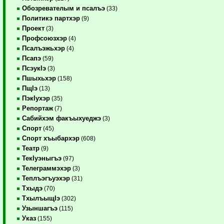
Обозревателым и псалъэ
(33)
Политикэ партхэр
(9)
Проект
(3)
Профсоюзхэр
(4)
Псалъэжьхэр
(4)
Псапэ
(59)
ПсэукIэ
(3)
Пшыхьхэр
(158)
ПщIэ
(13)
ПэкIухэр
(35)
Репортаж
(7)
Сабийхэм факъыхуеджэ
(3)
Спорт
(45)
Спорт хъыбархэр
(608)
Театр
(9)
ТекIуэныгъэ
(97)
Телеграммэхэр
(3)
Теплъэгъуэхэр
(31)
Тхыдэ
(70)
ТхылъыщIэ
(302)
Узыншагъэ
(115)
Указ
(155)