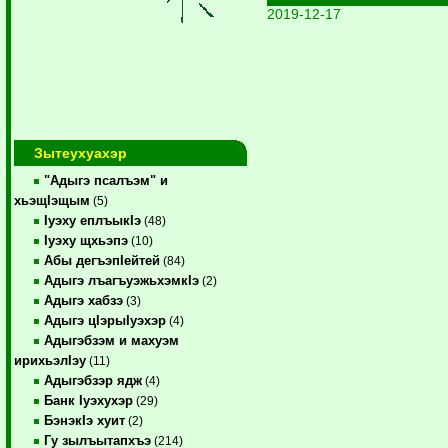
2019-12-17
Зытеухуахэр
"Адыгэ псалъэм" и
хьэщIэщым
(5)
Iуэху еплъыкIэ
(48)
Iуэху щхьэпэ
(10)
Абы дегъэпIейтей
(84)
Адыгэ лъагъуэжьхэмкIэ
(2)
Адыгэ хабзэ
(3)
Адыгэ цIэрыIуэхэр
(4)
Адыгэбзэм и махуэм
ирихьэлIэу
(11)
Адыгэбзэр ядж
(4)
Банк Iуэхухэр
(29)
БэнэкIэ хуит
(2)
Гу зылъытапхъэ
(214)