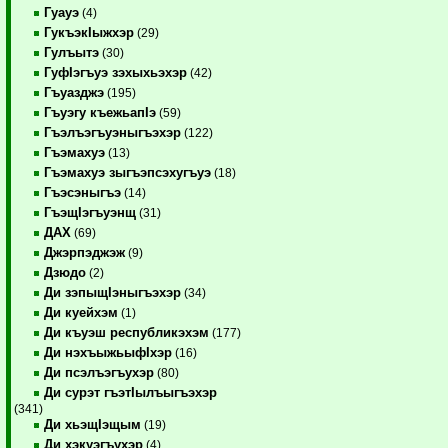
Гуауэ
(4)
ГукъэкIыжхэр
(29)
Гулъытэ
(30)
ГуфIэгъуэ зэхыхьэхэр
(42)
Гъуазджэ
(195)
Гъуэгу къежьапIэ
(59)
Гъэлъэгъуэныгъэхэр
(122)
Гъэмахуэ
(13)
Гъэмахуэ зыгъэпсэхугъуэ
(18)
Гъэсэныгъэ
(14)
ГъэщIэгъуэнщ
(31)
ДАХ
(69)
Джэрпэджэж
(9)
Дзюдо
(2)
Ди зэпыщIэныгъэхэр
(34)
Ди куейхэм
(1)
Ди къуэш республикэхэм
(177)
Ди нэхъыжьыфIхэр
(16)
Ди псэлъэгъухэр
(80)
Ди сурэт гъэтIылъыгъэхэр
(341)
Ди хьэщIэщым
(19)
Ди хэкуэгъухэр
(4)