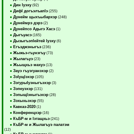
Дин Iуэху
(92)
ДифI догъэлъапIэ
(255)
Дунейм щыхъыбархэр
(248)
Дунеймрэ дэрэ
(2)
Дунейпсо Адыгэ Хасэ
(1)
Дыгъуасэ
(165)
ДызыгъэпIейтей Iуэху
(6)
Егъэджэныгъэ
(236)
Жыжьэ-гъунэгъу
(73)
Жылагъуэ
(23)
Жьыщхьэ махуэ
(13)
Зауэ гъуэгуанэхэр
(2)
ЗэIущIэхэр
(105)
ЗэгурыIуэныгъэхэр
(3)
Зэпеуэхэр
(131)
ЗэпыщIэныгъэхэр
(28)
Зэхыхьэхэр
(55)
Кавказ-2020
(1)
Конференцхэр
(16)
КъБР-м и Iэтащхьэ
(241)
КъБР-м и Жылагъуэ палатэм
(12)