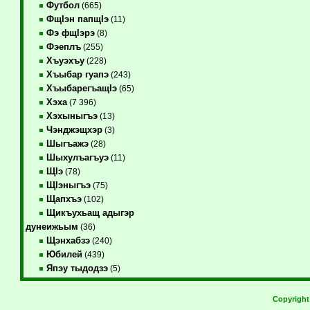
Футбол
(665)
ФщIэн папщIэ
(11)
Фэ фщIэрэ
(8)
Фэеплъ
(255)
Хъуэхъу
(228)
Хъыбар гуапэ
(243)
ХъыбарегъащIэ
(65)
Хэха
(7 396)
Хэхыныгъэ
(13)
Чэнджэщхэр
(3)
Шыгъажэ
(28)
Шыхулъагъуэ
(11)
ЩIэ
(78)
ЩIэныгъэ
(75)
Щапхъэ
(102)
Щикъухьащ адыгэр
дунеижьым
(36)
Щэнхабзэ
(240)
Юбилей
(439)
Япэу тыдодзэ
(5)
Copyrigh