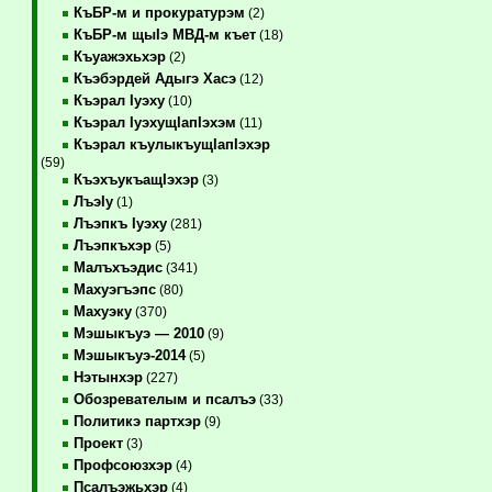
КъБР-м и прокуратурэм
(2)
КъБР-м щыIэ МВД-м къет
(18)
Къуажэхьхэр
(2)
Къэбэрдей Адыгэ Хасэ
(12)
Къэрал Iуэху
(10)
Къэрал IуэхущIапIэхэм
(11)
Къэрал къулыкъущIапIэхэр
(59)
КъэхъукъащIэхэр
(3)
ЛъэIу
(1)
Лъэпкъ Iуэху
(281)
Лъэпкъхэр
(5)
Малъхъэдис
(341)
Махуэгъэпс
(80)
Махуэку
(370)
Мэшыкъуэ — 2010
(9)
Мэшыкъуэ-2014
(5)
Нэтынхэр
(227)
Обозревателым и псалъэ
(33)
Политикэ партхэр
(9)
Проект
(3)
Профсоюзхэр
(4)
Псалъэжьхэр
(4)