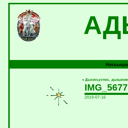
АД
Нэхъыщхь
«
Дызэкъуэтмэ, дызыпэ
IMG_5677
2019-07-16