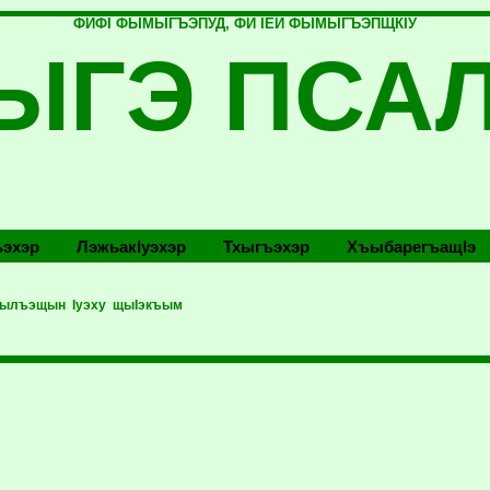
ФИФI ФЫМЫГЪЭПУД, ФИ IЕЙ ФЫМЫГЪЭПЩКIУ
ЫГЭ ПСА
эхэр
Лэжьакlуэхэр
Тхыгъэхэр
Хъыбарегъащlэ
мылъэщын Iуэху щыIэкъым