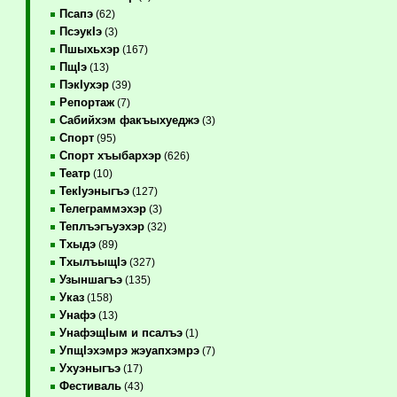
Псапэ
(62)
ПсэукIэ
(3)
Пшыхьхэр
(167)
ПщIэ
(13)
ПэкIухэр
(39)
Репортаж
(7)
Сабийхэм факъыхуеджэ
(3)
Спорт
(95)
Спорт хъыбархэр
(626)
Театр
(10)
ТекIуэныгъэ
(127)
Телеграммэхэр
(3)
Теплъэгъуэхэр
(32)
Тхыдэ
(89)
ТхылъыщIэ
(327)
Узыншагъэ
(135)
Указ
(158)
Унафэ
(13)
УнафэщIым и псалъэ
(1)
УпщIэхэмрэ жэуапхэмрэ
(7)
Ухуэныгъэ
(17)
Фестиваль
(43)