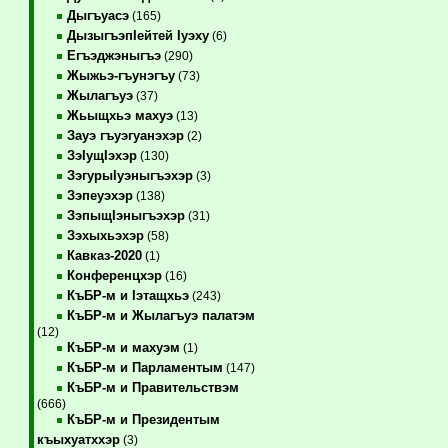
Дыгъуасэ
(165)
ДызыгъэпIейтей Iуэху
(6)
Егъэджэныгъэ
(290)
Жыжьэ-гъунэгъу
(73)
Жылагъуэ
(37)
Жьыщхьэ махуэ
(13)
Зауэ гъуэгуанэхэр
(2)
ЗэIущIэхэр
(130)
ЗэгурыIуэныгъэхэр
(3)
Зэпеуэхэр
(138)
ЗэпыщIэныгъэхэр
(31)
Зэхыхьэхэр
(58)
Кавказ-2020
(1)
Конференцхэр
(16)
КъБР-м и Iэтащхьэ
(243)
КъБР-м и Жылагъуэ палатэм
(12)
КъБР-м и махуэм
(1)
КъБР-м и Парламентым
(147)
КъБР-м и Правительствэм
(666)
КъБР-м и Президентым
къыхуатххэр
(3)