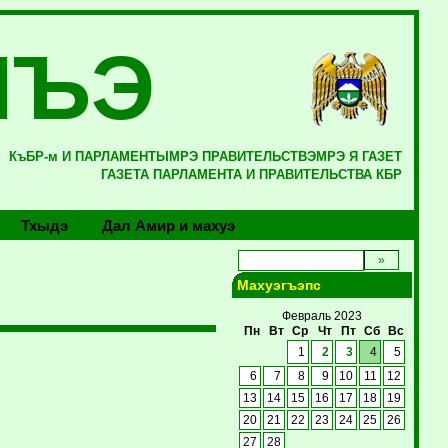
ЛЪЭ
КъБР-м И ПАРЛАМЕНТЫМРЭ ПРАВИТЕЛЬСТВЭМРЭ Я ГАЗЕТ
ГАЗЕТА ПАРЛАМЕНТА И ПРАВИТЕЛЬСТВА КБР
Тхыдэ
Дал Амир и махуэ
Махуэгъэпс
Февраль 2023
Пн
Вт
Ср
Чт
Пт
Сб
Вс
1
2
3
4
5
6
7
8
9
10
11
12
13
14
15
16
17
18
19
20
21
22
23
24
25
26
27
28