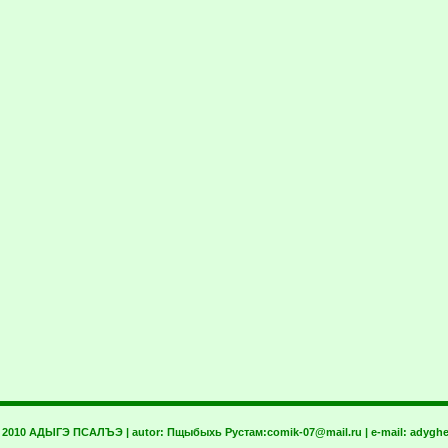
t 2010 АДЫГЭ ПСАЛЪЭ | autor:
Пщыбыхь Рустам:
comik-07@mail.ru
| e-mail:
adyghe