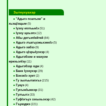
Зытеухуахэр
"Адыгэ псалъэм" и
хьэщIэщым
(5)
Iуэху еплъыкIэ
(51)
Iуэху щхьэпэ
(12)
Абы дегъэпIейтей
(84)
Адыгэ лъагъуэжьхэмкIэ
(5)
Адыгэ хабзэ
(9)
Адыгэ цIэрыIуэхэр
(4)
Адыгэбзэм и махуэм
ирихьэлIэу
(11)
Адыгэбзэр ядж
(4)
Банк Iуэхухэр
(29)
БэнэкIэ хуит
(2)
Гу зылъытапхъэ
(215)
Гуауэ
(4)
ГукъэкIыжхэр
(31)
Гулъытэ
(33)
ГуфIэгъуэ зэхыхьэхэр
(42)
Гъуазджэ
(221)