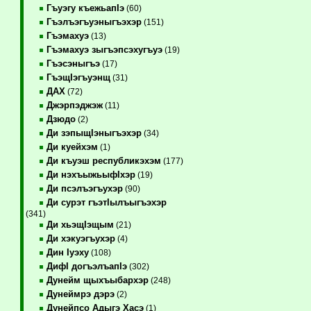
Гъуэгу къежьапIэ
(60)
Гъэлъэгъуэныгъэхэр
(151)
Гъэмахуэ
(13)
Гъэмахуэ зыгъэпсэхугъуэ
(19)
Гъэсэныгъэ
(17)
ГъэщIэгъуэнщ
(31)
ДАХ
(72)
Джэрпэджэж
(11)
Дзюдо
(2)
Ди зэпыщIэныгъэхэр
(34)
Ди куейхэм
(1)
Ди къуэш республикэхэм
(177)
Ди нэхъыжьыфIхэр
(19)
Ди псэлъэгъухэр
(90)
Ди сурэт гъэтIылъыгъэхэр
(341)
Ди хьэщIэщым
(21)
Ди хэкуэгъухэр
(4)
Дин Iуэху
(108)
ДифI догъэлъапIэ
(302)
Дунейм щыхъыбархэр
(248)
Дунеймрэ дэрэ
(2)
Дунейпсо Адыгэ Хасэ
(1)