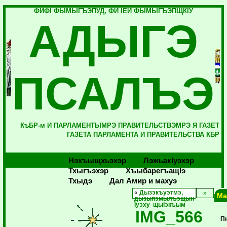
ФИФI ФЫМЫГЪЭПУД, ФИ IЕЙ ФЫМЫГЪЭПЩКIУ
АДЫГЭ
ПСАЛЪЭ
КъБР-м И ПАРЛАМЕНТЫМРЭ ПРАВИТЕЛЬСТВЭМРЭ Я ГАЗЕТ
ГАЗЕТА ПАРЛАМЕНТА И ПРАВИТЕЛЬСТВА КБР
Нэхъыщхьэхэр
Лэжьакlуэхэр
Тхыгъэхэр
Хъыбарегъащlэ
Тхыдэ
Дал Амир и махуэ
«
Дызэкъуэтмэ,
Ма
дызыпэмылъэщын
Iуэху щыIэкъым
IMG_566
П