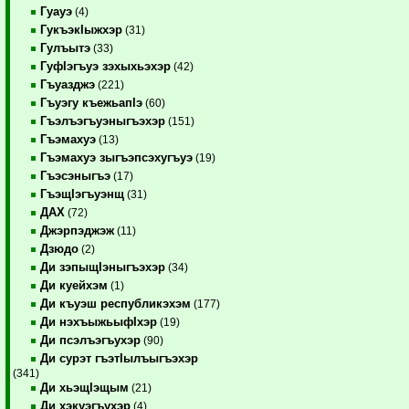
Гуауэ
(4)
ГукъэкIыжхэр
(31)
Гулъытэ
(33)
ГуфIэгъуэ зэхыхьэхэр
(42)
Гъуазджэ
(221)
Гъуэгу къежьапIэ
(60)
Гъэлъэгъуэныгъэхэр
(151)
Гъэмахуэ
(13)
Гъэмахуэ зыгъэпсэхугъуэ
(19)
Гъэсэныгъэ
(17)
ГъэщIэгъуэнщ
(31)
ДАХ
(72)
Джэрпэджэж
(11)
Дзюдо
(2)
Ди зэпыщIэныгъэхэр
(34)
Ди куейхэм
(1)
Ди къуэш республикэхэм
(177)
Ди нэхъыжьыфIхэр
(19)
Ди псэлъэгъухэр
(90)
Ди сурэт гъэтIылъыгъэхэр
(341)
Ди хьэщIэщым
(21)
Ди хэкуэгъухэр
(4)