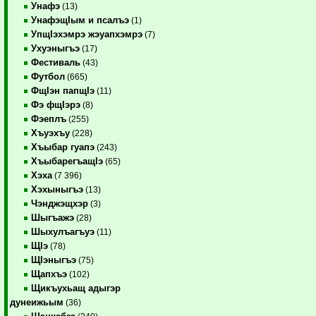
Унафэ
(13)
УнафэщIым и псалъэ
(1)
УпщIэхэмрэ жэуапхэмрэ
(7)
Ухуэныгъэ
(17)
Фестиваль
(43)
Футбол
(665)
ФщIэн папщIэ
(11)
Фэ фщIэрэ
(8)
Фэеплъ
(255)
Хъуэхъу
(228)
Хъыбар гуапэ
(243)
ХъыбарегъащIэ
(65)
Хэха
(7 396)
Хэхыныгъэ
(13)
Чэнджэщхэр
(3)
Шыгъажэ
(28)
Шыхулъагъуэ
(11)
ЩIэ
(78)
ЩIэныгъэ
(75)
Щапхъэ
(102)
Щикъухьащ адыгэр
дунеижьым
(36)