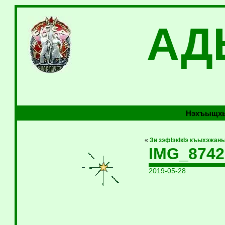
АД
Нэхъыщхь
«
Зи зэфIэкIкIэ къыхэжаны
IMG_8742
2019-05-28