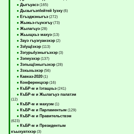
Дыгъуасэ
(165)
ДызыгъэпIейтей Iуэху
(6)
Егъэджэныгъэ
(272)
Жыжьэ-гъунэгъу
(73)
Жылагъуэ
(28)
Жьыщхьэ махуэ
(13)
Зауэ гъуэгуанэхэр
(2)
ЗэIущIэхэр
(113)
ЗэгурыIуэныгъэхэр
(3)
Зэпеуэхэр
(137)
ЗэпыщIэныгъэхэр
(28)
Зэхыхьэхэр
(56)
Кавказ-2020
(1)
Конференцхэр
(16)
КъБР-м и Iэтащхьэ
(241)
КъБР-м и Жылагъуэ палатэм
(12)
КъБР-м и махуэм
(1)
КъБР-м и Парламентым
(129)
КъБР-м и Правительствэм
(623)
КъБР-м и Президентым
къыхуатххэр
(3)