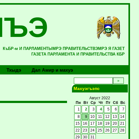
ЛЪЭ
КъБР-м И ПАРЛАМЕНТЫМРЭ ПРАВИТЕЛЬСТВЭМРЭ Я ГАЗЕТ
ГАЗЕТА ПАРЛАМЕНТА И ПРАВИТЕЛЬСТВА КБР
Тхыдэ
Дал Амир и махуэ
Махуэгъэпс
Август 2022
Пн
Вт
Ср
Чт
Пт
Сб
Вс
1
2
3
4
5
6
7
8
9
10
11
12
13
14
15
16
17
18
19
20
21
22
23
24
25
26
27
28
29
30
31