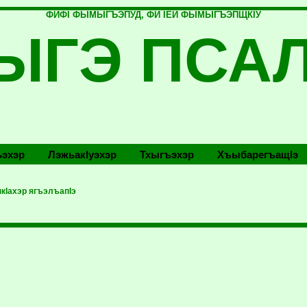
ФИФI ФЫМЫГЪЭПУД, ФИ IЕЙ ФЫМЫГЪЭПЩКIУ
ЫГЭ ПСА
эхэр
Лэжьакlуэхэр
Тхыгъэхэр
Хъыбарегъащlэ
кIахэр ягъэлъапIэ