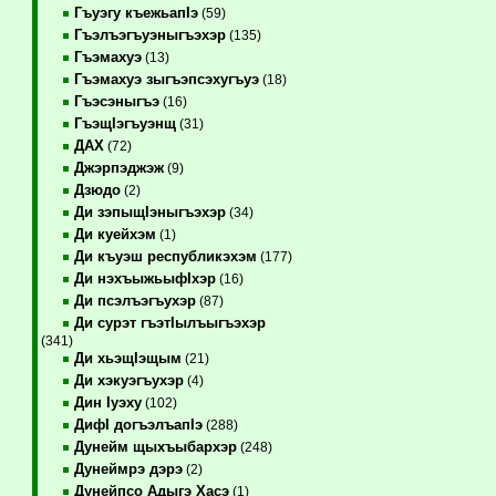
Гъуэгу къежьапIэ
(59)
Гъэлъэгъуэныгъэхэр
(135)
Гъэмахуэ
(13)
Гъэмахуэ зыгъэпсэхугъуэ
(18)
Гъэсэныгъэ
(16)
ГъэщIэгъуэнщ
(31)
ДАХ
(72)
Джэрпэджэж
(9)
Дзюдо
(2)
Ди зэпыщIэныгъэхэр
(34)
Ди куейхэм
(1)
Ди къуэш республикэхэм
(177)
Ди нэхъыжьыфIхэр
(16)
Ди псэлъэгъухэр
(87)
Ди сурэт гъэтIылъыгъэхэр
(341)
Ди хьэщIэщым
(21)
Ди хэкуэгъухэр
(4)
Дин Iуэху
(102)
ДифI догъэлъапIэ
(288)
Дунейм щыхъыбархэр
(248)
Дунеймрэ дэрэ
(2)
Дунейпсо Адыгэ Хасэ
(1)