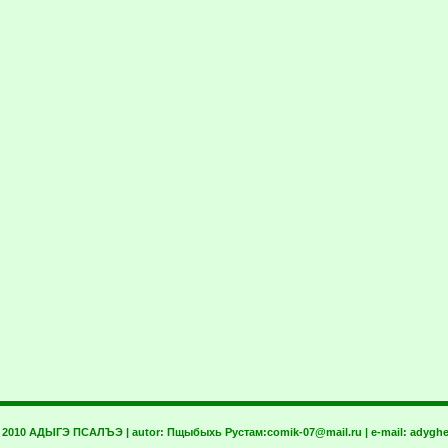
t 2010 АДЫГЭ ПСАЛЪЭ | autor:
Пщыбыхь Рустам:
comik-07@mail.ru
| e-mail:
adyghe