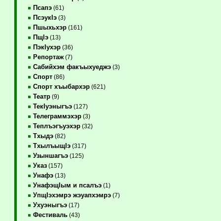
Псапэ
(61)
ПсэукIэ
(3)
Пшыхьхэр
(161)
ПщIэ
(13)
ПэкIухэр
(36)
Репортаж
(7)
Сабийхэм факъыхуеджэ
(3)
Спорт
(86)
Спорт хъыбархэр
(621)
Театр
(9)
ТекIуэныгъэ
(127)
Телеграммэхэр
(3)
Теплъэгъуэхэр
(32)
Тхыдэ
(82)
ТхылъыщIэ
(317)
Узыншагъэ
(125)
Указ
(157)
Унафэ
(13)
УнафэщIым и псалъэ
(1)
УпщIэхэмрэ жэуапхэмрэ
(7)
Ухуэныгъэ
(17)
Фестиваль
(43)