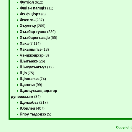
Футбол
(612)
ФщIэн папщIэ
(11)
Фэ фщIэрэ
(8)
Фэеплъ
(237)
Хъуэхъу
(209)
Хъыбар гуапэ
(239)
ХъыбарегъащIэ
(65)
Хэха
(7 114)
Хэхыныгъэ
(13)
Чэнджэщхэр
(3)
Шыгъажэ
(26)
Шыхулъагъуэ
(12)
ЩIэ
(75)
ЩIэныгъэ
(74)
Щапхъэ
(99)
Щикъухьащ адыгэр
дунеижьым
(34)
Щэнхабзэ
(217)
Юбилей
(407)
Япэу тыдодзэ
(5)
Copyrigh