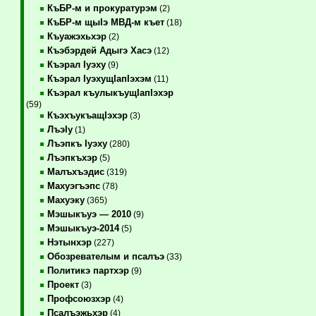
КъБР-м и прокуратурэм
(2)
КъБР-м щыIэ МВД-м къет
(18)
Къуажэхьхэр
(2)
Къэбэрдей Адыгэ Хасэ
(12)
Къэрал Iуэху
(9)
Къэрал IуэхущIапIэхэм
(11)
Къэрал къулыкъущIапIэхэр
(59)
КъэхъукъащIэхэр
(3)
ЛъэIу
(1)
Лъэпкъ Iуэху
(280)
Лъэпкъхэр
(5)
Малъхъэдис
(319)
Махуэгъэпс
(78)
Махуэку
(365)
Мэшыкъуэ — 2010
(9)
Мэшыкъуэ-2014
(5)
Нэтынхэр
(227)
Обозревателым и псалъэ
(33)
Политикэ партхэр
(9)
Проект
(3)
Профсоюзхэр
(4)
Псалъэжьхэр
(4)