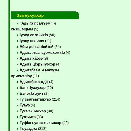
Зытеухуахэр
"Адыгэ псалъэм" и
хьэщIэщым
(5)
Iуэху еплъыкIэ
(50)
Iуэху щхьэпэ
(11)
Абы дегъэпIейтей
(84)
Адыгэ лъагъуэжьхэмкIэ
(4)
Адыгэ хабзэ
(9)
Адыгэ цIэрыIуэхэр
(4)
Адыгэбзэм и махуэм
ирихьэлIэу
(11)
Адыгэбзэр ядж
(4)
Банк Iуэхухэр
(29)
БэнэкIэ хуит
(2)
Гу зылъытапхъэ
(214)
Гуауэ
(4)
ГукъэкIыжхэр
(30)
Гулъытэ
(33)
ГуфIэгъуэ зэхыхьэхэр
(42)
Гъуазджэ
(212)