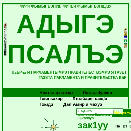
ФИФI ФЫМЫГЪЭПУД, ФИ IЕЙ ФЫМЫГЪЭПЩКIУ
АДЫГЭ
ПСАЛЪЭ
КъБР-м И ПАРЛАМЕНТЫМРЭ ПРАВИТЕЛЬСТВЭМРЭ Я ГАЗЕТ
ГАЗЕТА ПАРЛАМЕНТА И ПРАВИТЕЛЬСТВА КБР
Нэхъыщхьэхэр
Лэжьакlуэхэр
Тхыгъэхэр
Хъыбарегъащlэ
Тхыдэ
Дал Амир и махуэ
«
Адыгэ
Махуэгъ
щIалэхэр Европэм
щытокIуэ
зак1уу
Пн
Вт