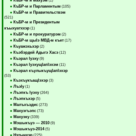
КъБР-м и махуэм
(1)
КъБР-м и Парламентым
(105)
КъБР-м и Правительствэм
(521)
КъБР-м и Президентым
къыхуатххэр
(1)
КъБР-м и прокуратурэм
(2)
КъБР-м щыIэ МВД-м къет
(17)
Къуажэхьхэр
(2)
Къэбэрдей Адыгэ Хасэ
(12)
Къэрал Iуэху
(9)
Къэрал IуэхущIапIэхэм
(11)
Къэрал къулыкъущIапIэхэр
(53)
КъэхъукъащIэхэр
(3)
ЛъэIу
(1)
Лъэпкъ Iуэху
(264)
Лъэпкъхэр
(5)
Малъхъэдис
(273)
Махуэгъэпс
(73)
Махуэку
(339)
Мэшыкъуэ — 2010
(9)
Мэшыкъуэ-2014
(5)
Нэтынхэр
(225)