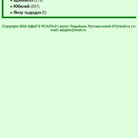
Щэнхабзэ
(173)
Юбилей
(357)
Япэу тыдодзэ
(5)
Copyright 2010 АДЫГЭ ПСАЛЪЭ | autor:
Пщыбыхь Рустам:
comik-07@mail.ru
| e-
mail:
adyghe@mail.ru