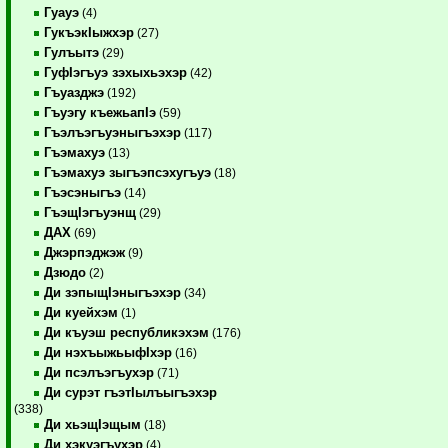
Гуауэ
(4)
ГукъэкIыжхэр
(27)
Гулъытэ
(29)
ГуфIэгъуэ зэхыхьэхэр
(42)
Гъуазджэ
(192)
Гъуэгу къежьапIэ
(59)
Гъэлъэгъуэныгъэхэр
(117)
Гъэмахуэ
(13)
Гъэмахуэ зыгъэпсэхугъуэ
(18)
Гъэсэныгъэ
(14)
ГъэщIэгъуэнщ
(29)
ДАХ
(69)
Джэрпэджэж
(9)
Дзюдо
(2)
Ди зэпыщIэныгъэхэр
(34)
Ди куейхэм
(1)
Ди къуэш республикэхэм
(176)
Ди нэхъыжьыфIхэр
(16)
Ди псэлъэгъухэр
(71)
Ди сурэт гъэтIылъыгъэхэр
(338)
Ди хьэщIэщым
(18)
Ди хэкуэгъухэр
(4)