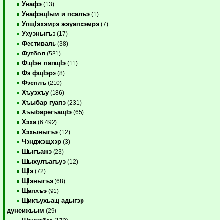
Унафэ
(13)
УнафэщIым и псалъэ
(1)
УпщIэхэмрэ жэуапхэмрэ
(7)
Ухуэныгъэ
(17)
Фестиваль
(38)
Футбол
(531)
ФщIэн папщIэ
(11)
Фэ фщIэрэ
(8)
Фэеплъ
(210)
Хъуэхъу
(186)
Хъыбар гуапэ
(231)
ХъыбарегъащIэ
(65)
Хэха
(6 492)
Хэхыныгъэ
(12)
Чэнджэщхэр
(3)
Шыгъажэ
(23)
Шыхулъагъуэ
(12)
ЩIэ
(72)
ЩIэныгъэ
(68)
Щапхъэ
(91)
Щикъухьащ адыгэр
дунеижьым
(29)