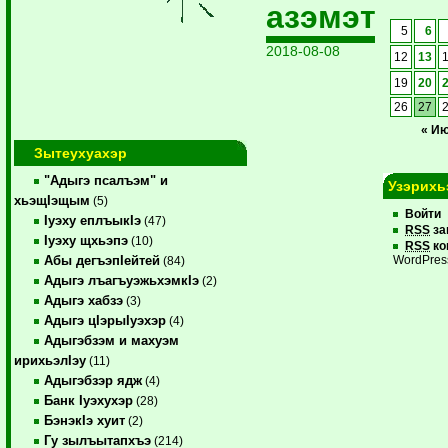
азэмэт
5
6
2018-08-08
12
13
19
20
26
27
« И
Зытеухуахэр
"Адыгэ псалъэм" и
Узэрихь
хьэщIэщым
(5)
Войти
Iуэху еплъыкIэ
(47)
RSS
за
Iуэху щхьэпэ
(10)
RSS
ко
Абы дегъэпIейтей
WordPres
(84)
Адыгэ лъагъуэжьхэмкIэ
(2)
Адыгэ хабзэ
(3)
Адыгэ цIэрыIуэхэр
(4)
Адыгэбзэм и махуэм
ирихьэлIэу
(11)
Адыгэбзэр ядж
(4)
Банк Iуэхухэр
(28)
БэнэкIэ хуит
(2)
Гу зылъытапхъэ
(214)