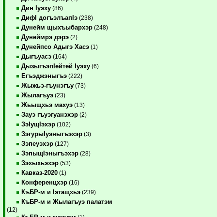
Дин Iуэху
(86)
ДифI догъэлъапIэ
(238)
Дунейм щыхъыбархэр
(248)
Дунеймрэ дэрэ
(2)
Дунейпсо Адыгэ Хасэ
(1)
Дыгъуасэ
(164)
ДызыгъэпIейтей Iуэху
(6)
Егъэджэныгъэ
(222)
Жыжьэ-гъунэгъу
(73)
Жылагъуэ
(23)
Жьыщхьэ махуэ
(13)
Зауэ гъуэгуанэхэр
(2)
ЗэIущIэхэр
(102)
ЗэгурыIуэныгъэхэр
(3)
Зэпеуэхэр
(127)
ЗэпыщIэныгъэхэр
(28)
Зэхыхьэхэр
(53)
Кавказ-2020
(1)
Конференцхэр
(16)
КъБР-м и Iэтащхьэ
(239)
КъБР-м и Жылагъуэ палатэм
(12)