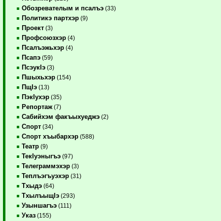
Обозревателым и псалъэ
(33)
Политикэ партхэр
(9)
Проект
(3)
Профсоюзхэр
(4)
Псалъэжьхэр
(4)
Псапэ
(59)
ПсэукIэ
(3)
Пшыхьхэр
(154)
ПщIэ
(13)
ПэкIухэр
(35)
Репортаж
(7)
Сабийхэм факъыхуеджэ
(2)
Спорт
(34)
Спорт хъыбархэр
(588)
Театр
(9)
ТекIуэныгъэ
(97)
Телеграммэхэр
(3)
Теплъэгъуэхэр
(31)
Тхыдэ
(64)
ТхылъыщIэ
(293)
Узыншагъэ
(111)
Указ
(155)