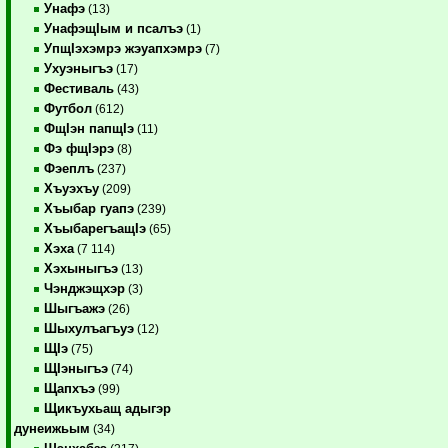
Унафэ
(13)
УнафэщIым и псалъэ
(1)
УпщIэхэмрэ жэуапхэмрэ
(7)
Ухуэныгъэ
(17)
Фестиваль
(43)
Футбол
(612)
ФщIэн папщIэ
(11)
Фэ фщIэрэ
(8)
Фэеплъ
(237)
Хъуэхъу
(209)
Хъыбар гуапэ
(239)
ХъыбарегъащIэ
(65)
Хэха
(7 114)
Хэхыныгъэ
(13)
Чэнджэщхэр
(3)
Шыгъажэ
(26)
Шыхулъагъуэ
(12)
ЩIэ
(75)
ЩIэныгъэ
(74)
Щапхъэ
(99)
Щикъухьащ адыгэр
дунеижьым
(34)