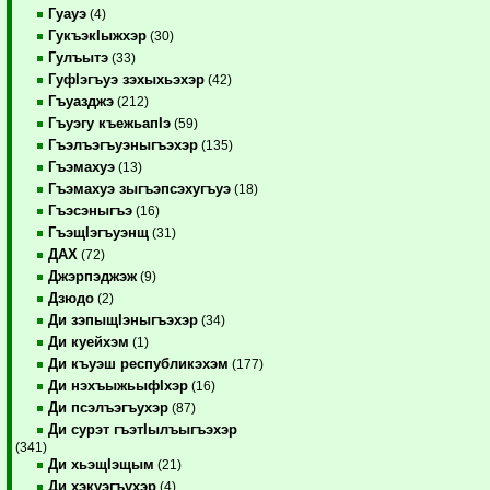
Гуауэ
(4)
ГукъэкIыжхэр
(30)
Гулъытэ
(33)
ГуфIэгъуэ зэхыхьэхэр
(42)
Гъуазджэ
(212)
Гъуэгу къежьапIэ
(59)
Гъэлъэгъуэныгъэхэр
(135)
Гъэмахуэ
(13)
Гъэмахуэ зыгъэпсэхугъуэ
(18)
Гъэсэныгъэ
(16)
ГъэщIэгъуэнщ
(31)
ДАХ
(72)
Джэрпэджэж
(9)
Дзюдо
(2)
Ди зэпыщIэныгъэхэр
(34)
Ди куейхэм
(1)
Ди къуэш республикэхэм
(177)
Ди нэхъыжьыфIхэр
(16)
Ди псэлъэгъухэр
(87)
Ди сурэт гъэтIылъыгъэхэр
(341)
Ди хьэщIэщым
(21)
Ди хэкуэгъухэр
(4)