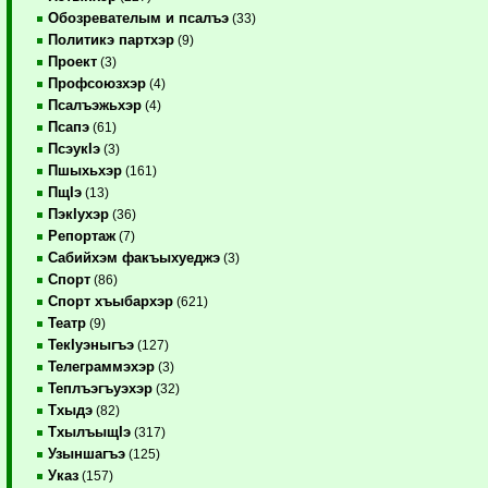
Обозревателым и псалъэ
(33)
Политикэ партхэр
(9)
Проект
(3)
Профсоюзхэр
(4)
Псалъэжьхэр
(4)
Псапэ
(61)
ПсэукIэ
(3)
Пшыхьхэр
(161)
ПщIэ
(13)
ПэкIухэр
(36)
Репортаж
(7)
Сабийхэм факъыхуеджэ
(3)
Спорт
(86)
Спорт хъыбархэр
(621)
Театр
(9)
ТекIуэныгъэ
(127)
Телеграммэхэр
(3)
Теплъэгъуэхэр
(32)
Тхыдэ
(82)
ТхылъыщIэ
(317)
Узыншагъэ
(125)
Указ
(157)