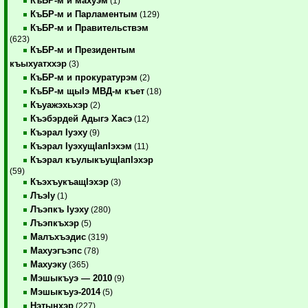
КъБР-м и махуэм
(1)
КъБР-м и Парламентым
(129)
КъБР-м и Правительствэм
(623)
КъБР-м и Президентым
къыхуатххэр
(3)
КъБР-м и прокуратурэм
(2)
КъБР-м щыIэ МВД-м къет
(18)
Къуажэхьхэр
(2)
Къэбэрдей Адыгэ Хасэ
(12)
Къэрал Iуэху
(9)
Къэрал IуэхущIапIэхэм
(11)
Къэрал къулыкъущIапIэхэр
(59)
КъэхъукъащIэхэр
(3)
ЛъэIу
(1)
Лъэпкъ Iуэху
(280)
Лъэпкъхэр
(5)
Малъхъэдис
(319)
Махуэгъэпс
(78)
Махуэку
(365)
Мэшыкъуэ — 2010
(9)
Мэшыкъуэ-2014
(5)
Нэтынхэр
(227)