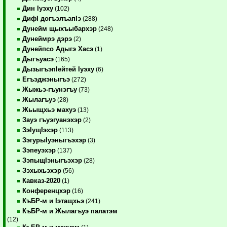
Дин Iуэху
(102)
ДифI догъэлъапIэ
(288)
Дунейм щыхъыбархэр
(248)
Дунеймрэ дэрэ
(2)
Дунейпсо Адыгэ Хасэ
(1)
Дыгъуасэ
(165)
ДызыгъэпIейтей Iуэху
(6)
Егъэджэныгъэ
(272)
Жыжьэ-гъунэгъу
(73)
Жылагъуэ
(28)
Жьыщхьэ махуэ
(13)
Зауэ гъуэгуанэхэр
(2)
ЗэIущIэхэр
(113)
ЗэгурыIуэныгъэхэр
(3)
Зэпеуэхэр
(137)
ЗэпыщIэныгъэхэр
(28)
Зэхыхьэхэр
(56)
Кавказ-2020
(1)
Конференцхэр
(16)
КъБР-м и Iэтащхьэ
(241)
КъБР-м и Жылагъуэ палатэм
(12)