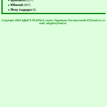
Щэнхабзэ
(217)
Юбилей
(407)
Япэу тыдодзэ
(5)
Copyright 2010 АДЫГЭ ПСАЛЪЭ | autor:
Пщыбыхь Рустам:
comik-07@mail.ru
| e-
mail:
adyghe@mail.ru