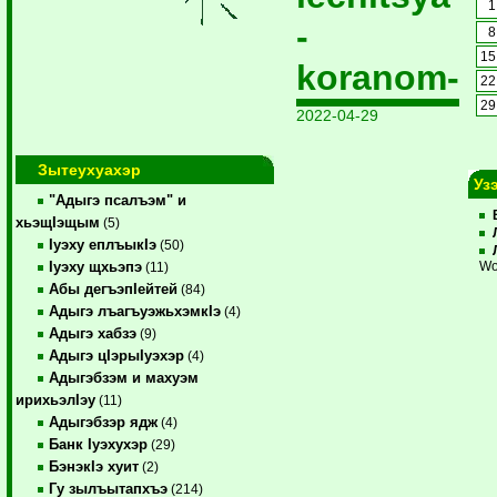
1
-
8
15
koranom-
22
29
2022-04-29
Зытеухуахэр
Уз
"Адыгэ псалъэм" и
хьэщIэщым
(5)
Iуэху еплъыкIэ
(50)
Iуэху щхьэпэ
Wo
(11)
Абы дегъэпIейтей
(84)
Адыгэ лъагъуэжьхэмкIэ
(4)
Адыгэ хабзэ
(9)
Адыгэ цIэрыIуэхэр
(4)
Адыгэбзэм и махуэм
ирихьэлIэу
(11)
Адыгэбзэр ядж
(4)
Банк Iуэхухэр
(29)
БэнэкIэ хуит
(2)
Гу зылъытапхъэ
(214)