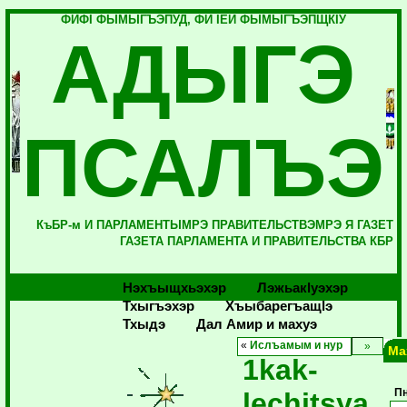
ФИФI ФЫМЫГЪЭПУД, ФИ IЕЙ ФЫМЫГЪЭПЩКIУ
АДЫГЭ
ПСАЛЪЭ
КъБР-м И ПАРЛАМЕНТЫМРЭ ПРАВИТЕЛЬСТВЭМРЭ Я ГАЗЕТ
ГАЗЕТА ПАРЛАМЕНТА И ПРАВИТЕЛЬСТВА КБР
Нэхъыщхьэхэр
Лэжьакlуэхэр
Тхыгъэхэр
Хъыбарегъащlэ
Тхыдэ
Дал Амир и махуэ
«
Ислъамым и нур
Ма
1kak-
lechitsya
П