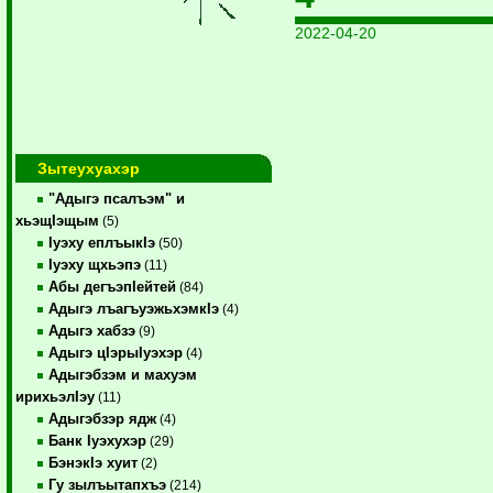
2022-04-20
Зытеухуахэр
"Адыгэ псалъэм" и
хьэщIэщым
(5)
Iуэху еплъыкIэ
(50)
Iуэху щхьэпэ
(11)
Абы дегъэпIейтей
(84)
Адыгэ лъагъуэжьхэмкIэ
(4)
Адыгэ хабзэ
(9)
Адыгэ цIэрыIуэхэр
(4)
Адыгэбзэм и махуэм
ирихьэлIэу
(11)
Адыгэбзэр ядж
(4)
Банк Iуэхухэр
(29)
БэнэкIэ хуит
(2)
Гу зылъытапхъэ
(214)