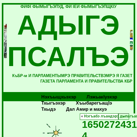
ФИФI ФЫМЫГЪЭПУД, ФИ IЕЙ ФЫМЫГЪЭПЩКIУ
АДЫГЭ
ПСАЛЪЭ
КъБР-м И ПАРЛАМЕНТЫМРЭ ПРАВИТЕЛЬСТВЭМРЭ Я ГАЗЕТ
ГАЗЕТА ПАРЛАМЕНТА И ПРАВИТЕЛЬСТВА КБР
Нэхъыщхьэхэр
Лэжьакlуэхэр
Тхыгъэхэр
Хъыбарегъащlэ
Тхыдэ
Дал Амир и махуэ
«
Нэгъабэ лъандэрэ дыпагъ
1650272431
4