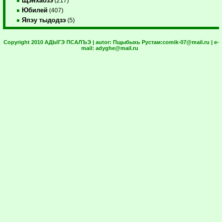
Щэнхабзэ
(217)
Юбилей
(407)
Япэу тыдодзэ
(5)
Copyright 2010 АДЫГЭ ПСАЛЪЭ | autor:
Пщыбыхь Рустам:
comik-07@mail.ru
| e-
mail:
adyghe@mail.ru