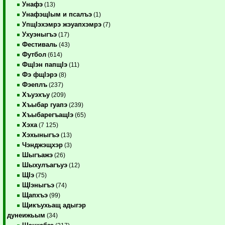
Унафэ
(13)
УнафэщIым и псалъэ
(1)
УпщIэхэмрэ жэуапхэмрэ
(7)
Ухуэныгъэ
(17)
Фестиваль
(43)
Футбол
(614)
ФщIэн папщIэ
(11)
Фэ фщIэрэ
(8)
Фэеплъ
(237)
Хъуэхъу
(209)
Хъыбар гуапэ
(239)
ХъыбарегъащIэ
(65)
Хэха
(7 125)
Хэхыныгъэ
(13)
Чэнджэщхэр
(3)
Шыгъажэ
(26)
Шыхулъагъуэ
(12)
ЩIэ
(75)
ЩIэныгъэ
(74)
Щапхъэ
(99)
Щикъухьащ адыгэр
дунеижьым
(34)