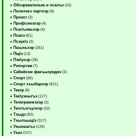
Обозревателым и псалъэ
(33)
Политикэ партхэр
(9)
Проект
(3)
Профсоюзхэр
(4)
Псалъэжьхэр
(4)
Псапэ
(61)
ПсэукIэ
(3)
Пшыхьхэр
(161)
ПщIэ
(13)
ПэкIухэр
(36)
Репортаж
(7)
Сабийхэм факъыхуеджэ
(3)
Спорт
(86)
Спорт хъыбархэр
(621)
Театр
(9)
ТекIуэныгъэ
(127)
Телеграммэхэр
(3)
Теплъэгъуэхэр
(32)
Тхыдэ
(82)
ТхылъыщIэ
(317)
Узыншагъэ
(126)
Указ
(157)