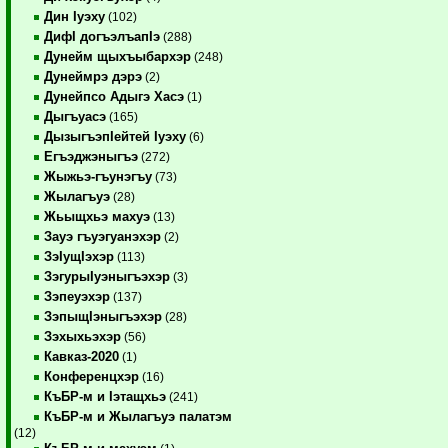
Дин Iуэху
(102)
ДифI догъэлъапIэ
(288)
Дунейм щыхъыбархэр
(248)
Дунеймрэ дэрэ
(2)
Дунейпсо Адыгэ Хасэ
(1)
Дыгъуасэ
(165)
ДызыгъэпIейтей Iуэху
(6)
Егъэджэныгъэ
(272)
Жыжьэ-гъунэгъу
(73)
Жылагъуэ
(28)
Жьыщхьэ махуэ
(13)
Зауэ гъуэгуанэхэр
(2)
ЗэIущIэхэр
(113)
ЗэгурыIуэныгъэхэр
(3)
Зэпеуэхэр
(137)
ЗэпыщIэныгъэхэр
(28)
Зэхыхьэхэр
(56)
Кавказ-2020
(1)
Конференцхэр
(16)
КъБР-м и Iэтащхьэ
(241)
КъБР-м и Жылагъуэ палатэм
(12)