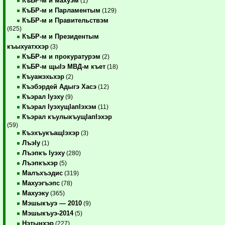
КъБР-м и махуэм
(1)
КъБР-м и Парламентым
(129)
КъБР-м и Правительствэм
(625)
КъБР-м и Президентым
къыхуатххэр
(3)
КъБР-м и прокуратурэм
(2)
КъБР-м щыIэ МВД-м къет
(18)
Къуажэхьхэр
(2)
Къэбэрдей Адыгэ Хасэ
(12)
Къэрал Iуэху
(9)
Къэрал IуэхущIапIэхэм
(11)
Къэрал къулыкъущIапIэхэр
(59)
КъэхъукъащIэхэр
(3)
ЛъэIу
(1)
Лъэпкъ Iуэху
(280)
Лъэпкъхэр
(5)
Малъхъэдис
(319)
Махуэгъэпс
(78)
Махуэку
(365)
Мэшыкъуэ — 2010
(9)
Мэшыкъуэ-2014
(5)
Нэтынхэр
(227)