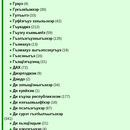
Гуауэ
(4)
ГукъэкIыжхэр
(30)
Гулъытэ
(33)
ГуфIэгъуэ зэхыхьэхэр
(42)
Гъуазджэ
(212)
Гъуэгу къежьапIэ
(59)
Гъэлъэгъуэныгъэхэр
(135)
Гъэмахуэ
(13)
Гъэмахуэ зыгъэпсэхугъуэ
(19)
Гъэсэныгъэ
(16)
ГъэщIэгъуэнщ
(31)
ДАХ
(72)
Джэрпэджэж
(9)
Дзюдо
(2)
Ди зэпыщIэныгъэхэр
(34)
Ди куейхэм
(1)
Ди къуэш республикэхэм
(177)
Ди нэхъыжьыфIхэр
(16)
Ди псэлъэгъухэр
(87)
Ди сурэт гъэтIылъыгъэхэр
(341)
Ди хьэщIэщым
(21)
Ди хэкуэгъухэр
(4)