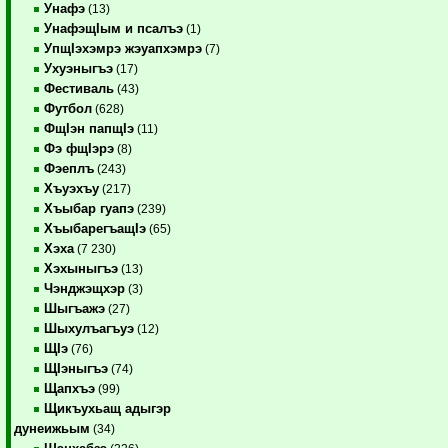
Унафэ
(13)
УнафэщIым и псалъэ
(1)
УпщIэхэмрэ жэуапхэмрэ
(7)
Ухуэныгъэ
(17)
Фестиваль
(43)
Футбол
(628)
ФщIэн папщIэ
(11)
Фэ фщIэрэ
(8)
Фэеплъ
(243)
Хъуэхъу
(217)
Хъыбар гуапэ
(239)
ХъыбарегъащIэ
(65)
Хэха
(7 230)
Хэхыныгъэ
(13)
Чэнджэщхэр
(3)
Шыгъажэ
(27)
Шыхулъагъуэ
(12)
ЩIэ
(76)
ЩIэныгъэ
(74)
Щапхъэ
(99)
Щикъухьащ адыгэр
дунеижьым
(34)