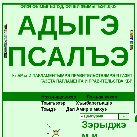
ФИФI ФЫМЫГЪЭПУД, ФИ IЕЙ ФЫМЫГЪЭПЩКIУ
АДЫГЭ
ПСАЛЪЭ
КъБР-м И ПАРЛАМЕНТЫМРЭ ПРАВИТЕЛЬСТВЭМРЭ Я ГАЗЕТ
ГАЗЕТА ПАРЛАМЕНТА И ПРАВИТЕЛЬСТВА КБР
Нэхъыщхьэхэр
Лэжьакlуэхэр
Тхыгъэхэр
Хъыбарегъащlэ
Тхыдэ
Дал Амир и махуэ
«
ЦIыкIураш
Зэрыджэ
м и