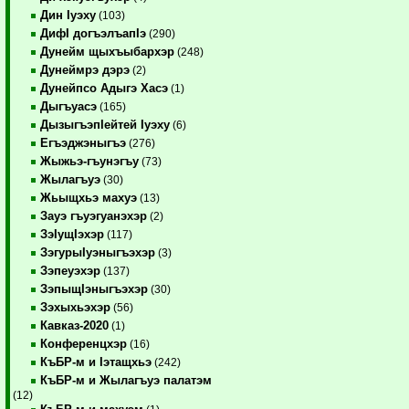
Дин Iуэху
(103)
ДифI догъэлъапIэ
(290)
Дунейм щыхъыбархэр
(248)
Дунеймрэ дэрэ
(2)
Дунейпсо Адыгэ Хасэ
(1)
Дыгъуасэ
(165)
ДызыгъэпIейтей Iуэху
(6)
Егъэджэныгъэ
(276)
Жыжьэ-гъунэгъу
(73)
Жылагъуэ
(30)
Жьыщхьэ махуэ
(13)
Зауэ гъуэгуанэхэр
(2)
ЗэIущIэхэр
(117)
ЗэгурыIуэныгъэхэр
(3)
Зэпеуэхэр
(137)
ЗэпыщIэныгъэхэр
(30)
Зэхыхьэхэр
(56)
Кавказ-2020
(1)
Конференцхэр
(16)
КъБР-м и Iэтащхьэ
(242)
КъБР-м и Жылагъуэ палатэм
(12)