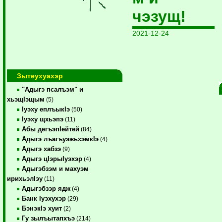
чэзущ!
2021-12-24
Зытеухуахэр
"Адыгэ псалъэм" и
хьэщIэщым
(5)
Iуэху еплъыкIэ
(50)
Iуэху щхьэпэ
(11)
Абы дегъэпIейтей
(84)
Адыгэ лъагъуэжьхэмкIэ
(4)
Адыгэ хабзэ
(9)
Адыгэ цIэрыIуэхэр
(4)
Адыгэбзэм и махуэм
ирихьэлIэу
(11)
Адыгэбзэр ядж
(4)
Банк Iуэхухэр
(29)
БэнэкIэ хуит
(2)
Гу зылъытапхъэ
(214)