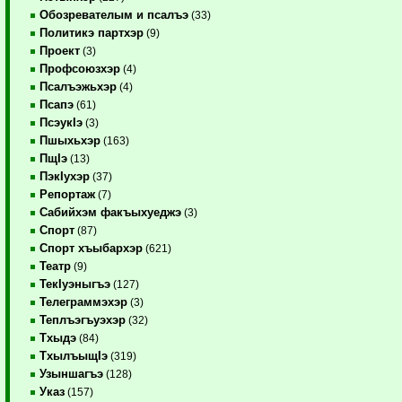
Обозревателым и псалъэ
(33)
Политикэ партхэр
(9)
Проект
(3)
Профсоюзхэр
(4)
Псалъэжьхэр
(4)
Псапэ
(61)
ПсэукIэ
(3)
Пшыхьхэр
(163)
ПщIэ
(13)
ПэкIухэр
(37)
Репортаж
(7)
Сабийхэм факъыхуеджэ
(3)
Спорт
(87)
Спорт хъыбархэр
(621)
Театр
(9)
ТекIуэныгъэ
(127)
Телеграммэхэр
(3)
Теплъэгъуэхэр
(32)
Тхыдэ
(84)
ТхылъыщIэ
(319)
Узыншагъэ
(128)
Указ
(157)