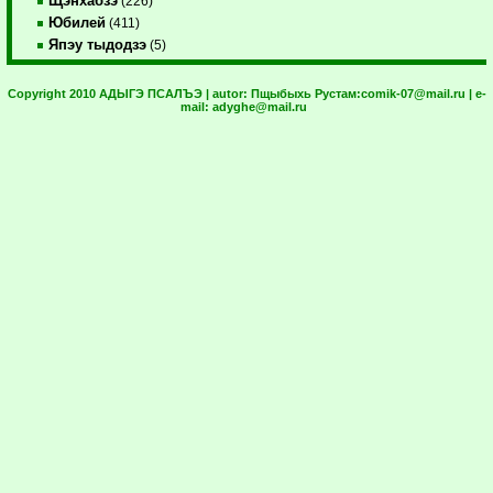
Щэнхабзэ
(226)
Юбилей
(411)
Япэу тыдодзэ
(5)
Copyright 2010 АДЫГЭ ПСАЛЪЭ | autor:
Пщыбыхь Рустам:
comik-07@mail.ru
| e-
mail:
adyghe@mail.ru