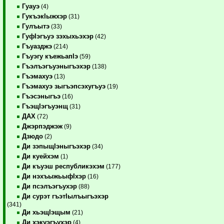
Гуауэ
(4)
ГукъэкIыжхэр
(31)
Гулъытэ
(33)
ГуфIэгъуэ зэхыхьэхэр
(42)
Гъуазджэ
(214)
Гъуэгу къежьапIэ
(59)
Гъэлъэгъуэныгъэхэр
(138)
Гъэмахуэ
(13)
Гъэмахуэ зыгъэпсэхугъуэ
(19)
Гъэсэныгъэ
(16)
ГъэщIэгъуэнщ
(31)
ДАХ
(72)
Джэрпэджэж
(9)
Дзюдо
(2)
Ди зэпыщIэныгъэхэр
(34)
Ди куейхэм
(1)
Ди къуэш республикэхэм
(177)
Ди нэхъыжьыфIхэр
(16)
Ди псэлъэгъухэр
(88)
Ди сурэт гъэтIылъыгъэхэр
(341)
Ди хьэщIэщым
(21)
Ди хэкуэгъухэр
(4)