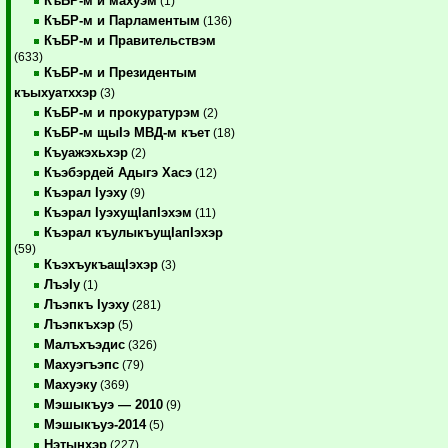
КъБР-м и махуэм
(1)
КъБР-м и Парламентым
(136)
КъБР-м и Правительствэм
(633)
КъБР-м и Президентым
къыхуатххэр
(3)
КъБР-м и прокуратурэм
(2)
КъБР-м щыIэ МВД-м къет
(18)
Къуажэхьхэр
(2)
Къэбэрдей Адыгэ Хасэ
(12)
Къэрал Iуэху
(9)
Къэрал IуэхущIапIэхэм
(11)
Къэрал къулыкъущIапIэхэр
(59)
КъэхъукъащIэхэр
(3)
ЛъэIу
(1)
Лъэпкъ Iуэху
(281)
Лъэпкъхэр
(5)
Малъхъэдис
(326)
Махуэгъэпс
(79)
Махуэку
(369)
Мэшыкъуэ — 2010
(9)
Мэшыкъуэ-2014
(5)
Нэтынхэр
(227)