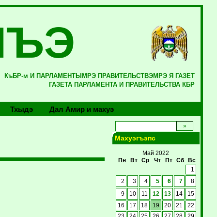
ЛЪЭ
КъБР-м И ПАРЛАМЕНТЫМРЭ ПРАВИТЕЛЬСТВЭМРЭ Я ГАЗЕТ
ГАЗЕТА ПАРЛАМЕНТА И ПРАВИТЕЛЬСТВА КБР
Тхыдэ
Дал Амир и махуэ
Махуэгъэпс
Май 2022
Пн
Вт
Ср
Чт
Пт
Сб
Вс
1
2
3
4
5
6
7
8
9
10
11
12
13
14
15
16
17
18
19
20
21
22
23
24
25
26
27
28
29