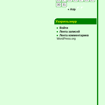
30
31
« Апр
Узэрихьэнур
Войти
Лента записей
Лента комментариев
WordPress.org