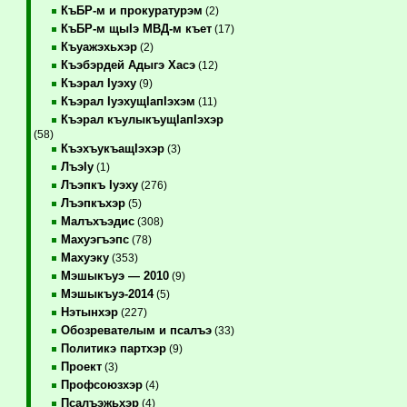
КъБР-м и прокуратурэм
(2)
КъБР-м щыIэ МВД-м къет
(17)
Къуажэхьхэр
(2)
Къэбэрдей Адыгэ Хасэ
(12)
Къэрал Iуэху
(9)
Къэрал IуэхущIапIэхэм
(11)
Къэрал къулыкъущIапIэхэр
(58)
КъэхъукъащIэхэр
(3)
ЛъэIу
(1)
Лъэпкъ Iуэху
(276)
Лъэпкъхэр
(5)
Малъхъэдис
(308)
Махуэгъэпс
(78)
Махуэку
(353)
Мэшыкъуэ — 2010
(9)
Мэшыкъуэ-2014
(5)
Нэтынхэр
(227)
Обозревателым и псалъэ
(33)
Политикэ партхэр
(9)
Проект
(3)
Профсоюзхэр
(4)
Псалъэжьхэр
(4)