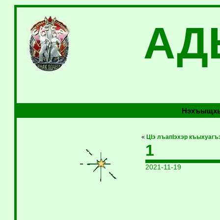
АД
Нэхъыщхь
«
ЦIэ лъапIэхэр къыхуаг
1
2021-11-19