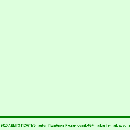
t 2010 АДЫГЭ ПСАЛЪЭ | autor:
Пщыбыхь Рустам:
comik-07@mail.ru
| e-mail:
adyghe