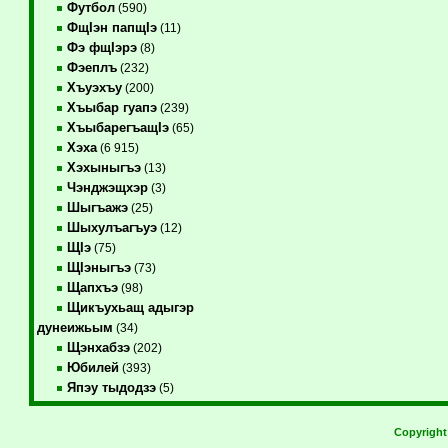
Футбол
(590)
ФщIэн папщIэ
(11)
Фэ фщIэрэ
(8)
Фэеплъ
(232)
Хъуэхъу
(200)
Хъыбар гуапэ
(239)
ХъыбарегъащIэ
(65)
Хэха
(6 915)
Хэхыныгъэ
(13)
Чэнджэщхэр
(3)
Шыгъажэ
(25)
Шыхулъагъуэ
(12)
ЩIэ
(75)
ЩIэныгъэ
(73)
Щапхъэ
(98)
Щикъухьащ адыгэр
дунеижьым
(34)
Щэнхабзэ
(202)
Юбилей
(393)
Япэу тыдодзэ
(5)
Copyrigh