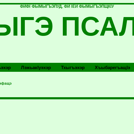
ФИФI ФЫМЫГЪЭПУД, ФИ IЕЙ ФЫМЫГЪЭПЩКIУ
ЫГЭ ПСА
эхэр
Лэжьакlуэхэр
Тхыгъэхэр
Хъыбарегъащlэ
ъэфащэ