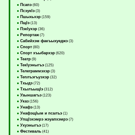
Псапэ
(60)
ПсэукIэ
(3)
Пшыхьхэр
(159)
ПщIэ
(13)
ПэкIухэр
(36)
Репортаж
(7)
Сабийхэм факъыхуеджэ
(3)
Спорт
(80)
Спорт хъыбархэр
(620)
Театр
(9)
ТекIуэныгъэ
(125)
Телеграммэхэр
(3)
Теплъэгъуэхэр
(32)
Тхыдэ
(72)
ТхылъыщIэ
(312)
Узыншагъэ
(123)
Указ
(156)
Унафэ
(13)
УнафэщIым и псалъэ
(1)
УпщIэхэмрэ жэуапхэмрэ
(7)
Ухуэныгъэ
(17)
Фестиваль
(41)