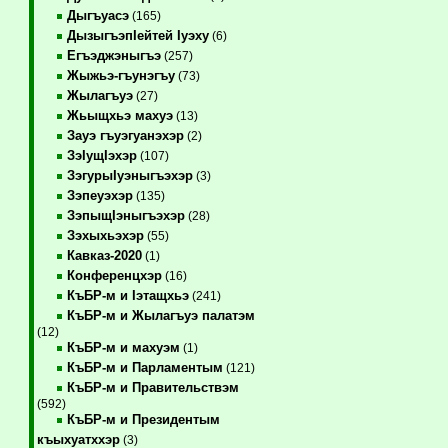
Дыгъуасэ
(165)
ДызыгъэпIейтей Iуэху
(6)
Егъэджэныгъэ
(257)
Жыжьэ-гъунэгъу
(73)
Жылагъуэ
(27)
Жьыщхьэ махуэ
(13)
Зауэ гъуэгуанэхэр
(2)
ЗэIущIэхэр
(107)
ЗэгурыIуэныгъэхэр
(3)
Зэпеуэхэр
(135)
ЗэпыщIэныгъэхэр
(28)
Зэхыхьэхэр
(55)
Кавказ-2020
(1)
Конференцхэр
(16)
КъБР-м и Iэтащхьэ
(241)
КъБР-м и Жылагъуэ палатэм
(12)
КъБР-м и махуэм
(1)
КъБР-м и Парламентым
(121)
КъБР-м и Правительствэм
(592)
КъБР-м и Президентым
къыхуатххэр
(3)