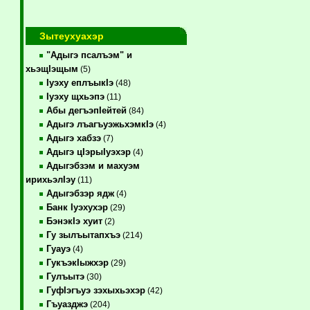
Зытеухуахэр
"Адыгэ псалъэм" и
хьэщIэщым
(5)
Iуэху еплъыкIэ
(48)
Iуэху щхьэпэ
(11)
Абы дегъэпIейтей
(84)
Адыгэ лъагъуэжьхэмкIэ
(4)
Адыгэ хабзэ
(7)
Адыгэ цIэрыIуэхэр
(4)
Адыгэбзэм и махуэм
ирихьэлIэу
(11)
Адыгэбзэр ядж
(4)
Банк Iуэхухэр
(29)
БэнэкIэ хуит
(2)
Гу зылъытапхъэ
(214)
Гуауэ
(4)
ГукъэкIыжхэр
(29)
Гулъытэ
(30)
ГуфIэгъуэ зэхыхьэхэр
(42)
Гъуазджэ
(204)