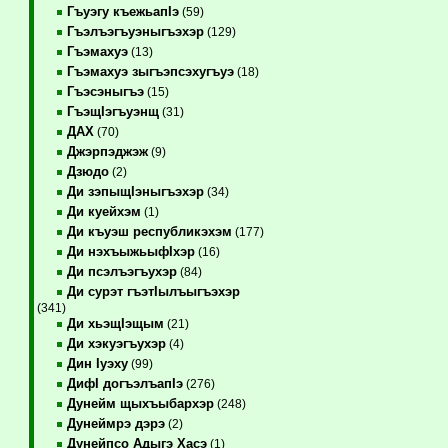
Гъуэгу къежьапIэ
(59)
Гъэлъэгъуэныгъэхэр
(129)
Гъэмахуэ
(13)
Гъэмахуэ зыгъэпсэхугъуэ
(18)
Гъэсэныгъэ
(15)
ГъэщIэгъуэнщ
(31)
ДАХ
(70)
Джэрпэджэж
(9)
Дзюдо
(2)
Ди зэпыщIэныгъэхэр
(34)
Ди куейхэм
(1)
Ди къуэш республикэхэм
(177)
Ди нэхъыжьыфIхэр
(16)
Ди псэлъэгъухэр
(84)
Ди сурэт гъэтIылъыгъэхэр
(341)
Ди хьэщIэщым
(21)
Ди хэкуэгъухэр
(4)
Дин Iуэху
(99)
ДифI догъэлъапIэ
(276)
Дунейм щыхъыбархэр
(248)
Дунеймрэ дэрэ
(2)
Дунейпсо Адыгэ Хасэ
(1)