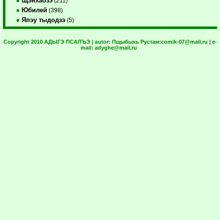
Щэнхабзэ
(211)
Юбилей
(398)
Япэу тыдодзэ
(5)
Copyright 2010 АДЫГЭ ПСАЛЪЭ | autor:
Пщыбыхь Рустам:
comik-07@mail.ru
| e-
mail:
adyghe@mail.ru