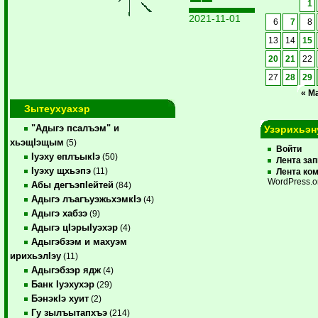
1
2021-11-01
6
7
8
13
14
15
20
21
22
27
28
29
« М
Зытеухуахэр
"Адыгэ псалъэм" и
Узэрихьэн
хьэщIэщым
(5)
Войти
Iуэху еплъыкIэ
(50)
Лента за
Iуэху щхьэпэ
(11)
Лента ко
WordPress.o
Абы дегъэпIейтей
(84)
Адыгэ лъагъуэжьхэмкIэ
(4)
Адыгэ хабзэ
(9)
Адыгэ цIэрыIуэхэр
(4)
Адыгэбзэм и махуэм
ирихьэлIэу
(11)
Адыгэбзэр ядж
(4)
Банк Iуэхухэр
(29)
БэнэкIэ хуит
(2)
Гу зылъытапхъэ
(214)