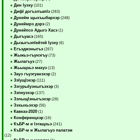
Дин Iуэху
(101)
ДифI догъэлъапIэ
(283)
Дунейм щыхъыбархэр
(248)
Дунеймрэ дэрэ
(2)
Дунейпсо Адыгэ Хасэ
(1)
Дыгъуасэ
(165)
ДызыгъэпIейтей Iуэху
(6)
Егъэджэныгъэ
(267)
Жыжьэ-гъунэгъу
(73)
Жылагъуэ
(27)
Жьыщхьэ махуэ
(13)
Зауэ гъуэгуанэхэр
(2)
ЗэIущIэхэр
(111)
ЗэгурыIуэныгъэхэр
(3)
Зэпеуэхэр
(137)
ЗэпыщIэныгъэхэр
(28)
Зэхыхьэхэр
(56)
Кавказ-2020
(1)
Конференцхэр
(16)
КъБР-м и Iэтащхьэ
(241)
КъБР-м и Жылагъуэ палатэм
(12)