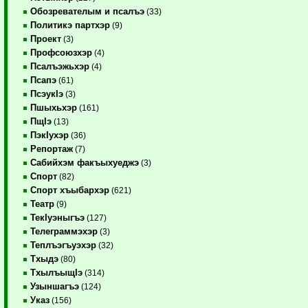
Обозревателым и псалъэ
(33)
Политикэ партхэр
(9)
Проект
(3)
Профсоюзхэр
(4)
Псалъэжьхэр
(4)
Псапэ
(61)
ПсэукIэ
(3)
Пшыхьхэр
(161)
ПщIэ
(13)
ПэкIухэр
(36)
Репортаж
(7)
Сабийхэм факъыхуеджэ
(3)
Спорт
(82)
Спорт хъыбархэр
(621)
Театр
(9)
ТекIуэныгъэ
(127)
Телеграммэхэр
(3)
Теплъэгъуэхэр
(32)
Тхыдэ
(80)
ТхылъыщIэ
(314)
Узыншагъэ
(124)
Указ
(156)