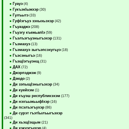
Гуауэ
(4)
ГукъэкIыжхэр
(30)
Гулъытэ
(33)
ГуфIэгъуэ зэхыхьэхэр
(42)
Гъуазджэ
(208)
Гъуэгу къежьапIэ
(59)
Гъэлъэгъуэныгъэхэр
(131)
Гъэмахуэ
(13)
Гъэмахуэ зыгъэпсэхугъуэ
(18)
Гъэсэныгъэ
(16)
ГъэщIэгъуэнщ
(31)
ДАХ
(72)
Джэрпэджэж
(9)
Дзюдо
(2)
Ди зэпыщIэныгъэхэр
(34)
Ди куейхэм
(1)
Ди къуэш республикэхэм
(177)
Ди нэхъыжьыфIхэр
(16)
Ди псэлъэгъухэр
(86)
Ди сурэт гъэтIылъыгъэхэр
(341)
Ди хьэщIэщым
(21)
Ди хэкуэгъухэр
(4)