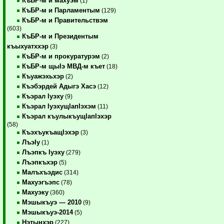
КъБР-м и махуэм
(1)
КъБР-м и Парламентым
(129)
КъБР-м и Правительствэм
(603)
КъБР-м и Президентым
къыхуатххэр
(3)
КъБР-м и прокуратурэм
(2)
КъБР-м щыIэ МВД-м къет
(18)
Къуажэхьхэр
(2)
Къэбэрдей Адыгэ Хасэ
(12)
Къэрал Iуэху
(9)
Къэрал IуэхущIапIэхэм
(11)
Къэрал къулыкъущIапIэхэр
(58)
КъэхъукъащIэхэр
(3)
ЛъэIу
(1)
Лъэпкъ Iуэху
(279)
Лъэпкъхэр
(5)
Малъхъэдис
(314)
Махуэгъэпс
(78)
Махуэку
(360)
Мэшыкъуэ — 2010
(9)
Мэшыкъуэ-2014
(5)
Нэтынхэр
(227)