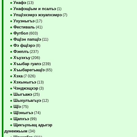
Унафэ
(13)
УнафэщIым и псалъэ
(1)
УпщIэхэмрэ жэуапхэмрэ
(7)
Ухуэныгъэ
(17)
Фестиваль
(41)
Футбол
(603)
ФщIэн папщIэ
(11)
Фэ фщIэрэ
(8)
Фэеплъ
(237)
Хъуэхъу
(206)
Хъыбар гуапэ
(239)
ХъыбарегъащIэ
(65)
Хэха
(7 026)
Хэхыныгъэ
(13)
Чэнджэщхэр
(3)
Шыгъажэ
(25)
Шыхулъагъуэ
(12)
ЩIэ
(75)
ЩIэныгъэ
(74)
Щапхъэ
(99)
Щикъухьащ адыгэр
дунеижьым
(34)