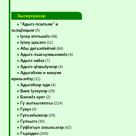
Зытеухуахэр
"Адыгэ псалъэм" и
хьэщIэщым
(5)
Iуэху еплъыкIэ
(48)
Iуэху щхьэпэ
(11)
Абы дегъэпIейтей
(84)
Адыгэ лъагъуэжьхэмкIэ
(4)
Адыгэ хабзэ
(7)
Адыгэ цIэрыIуэхэр
(4)
Адыгэбзэм и махуэм
ирихьэлIэу
(11)
Адыгэбзэр ядж
(4)
Банк Iуэхухэр
(29)
БэнэкIэ хуит
(2)
Гу зылъытапхъэ
(214)
Гуауэ
(4)
ГукъэкIыжхэр
(29)
Гулъытэ
(30)
ГуфIэгъуэ зэхыхьэхэр
(42)
Гъуазджэ
(204)