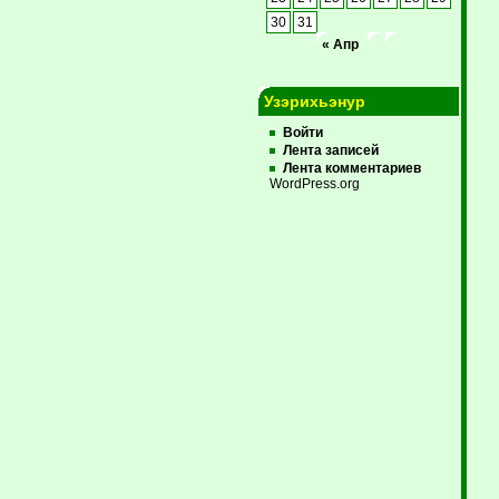
30
31
« Апр
Узэрихьэнур
Войти
Лента записей
Лента комментариев
WordPress.org