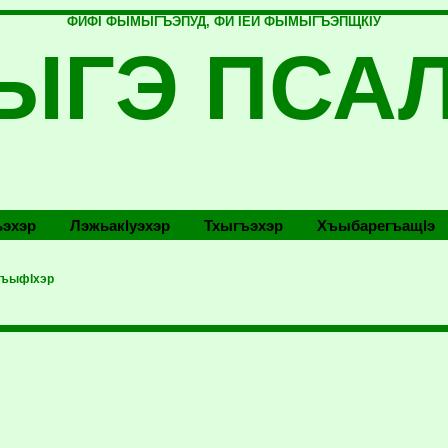
ФИФI ФЫМЫГЪЭПУД, ФИ IЕЙ ФЫМЫГЪЭПЩКIУ
ЫГЭ ПСА
эхэр
Лэжьакlуэхэр
Тхыгъэхэр
Хъыбарегъащlэ
хъыфIхэр