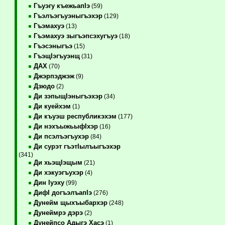
Гъуэгу къежьапIэ
(59)
Гъэлъэгъуэныгъэхэр
(129)
Гъэмахуэ
(13)
Гъэмахуэ зыгъэпсэхугъуэ
(18)
Гъэсэныгъэ
(15)
ГъэщIэгъуэнщ
(31)
ДАХ
(70)
Джэрпэджэж
(9)
Дзюдо
(2)
Ди зэпыщIэныгъэхэр
(34)
Ди куейхэм
(1)
Ди къуэш республикэхэм
(177)
Ди нэхъыжьыфIхэр
(16)
Ди псэлъэгъухэр
(84)
Ди сурэт гъэтIылъыгъэхэр
(341)
Ди хьэщIэщым
(21)
Ди хэкуэгъухэр
(4)
Дин Iуэху
(99)
ДифI догъэлъапIэ
(276)
Дунейм щыхъыбархэр
(248)
Дунеймрэ дэрэ
(2)
Дунейпсо Адыгэ Хасэ
(1)