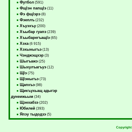
Футбол
(591)
ФщIэн папщIэ
(11)
Фэ фщIэрэ
(8)
Фэеплъ
(232)
Хъуэхъу
(200)
Хъыбар гуапэ
(239)
ХъыбарегъащIэ
(65)
Хэха
(6 915)
Хэхыныгъэ
(13)
Чэнджэщхэр
(3)
Шыгъажэ
(25)
Шыхулъагъуэ
(12)
ЩIэ
(75)
ЩIэныгъэ
(73)
Щапхъэ
(98)
Щикъухьащ адыгэр
дунеижьым
(34)
Щэнхабзэ
(202)
Юбилей
(393)
Япэу тыдодзэ
(5)
Copyrigh