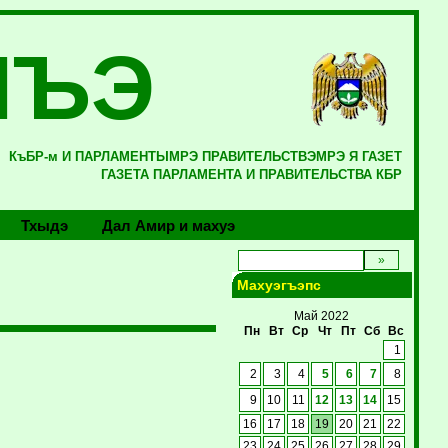
ЛЪЭ
КъБР-м И ПАРЛАМЕНТЫМРЭ ПРАВИТЕЛЬСТВЭМРЭ Я ГАЗЕТ
ГАЗЕТА ПАРЛАМЕНТА И ПРАВИТЕЛЬСТВА КБР
Тхыдэ
Дал Амир и махуэ
Махуэгъэпс
Май 2022
Пн
Вт
Ср
Чт
Пт
Сб
Вс
1
2
3
4
5
6
7
8
9
10
11
12
13
14
15
16
17
18
19
20
21
22
23
24
25
26
27
28
29