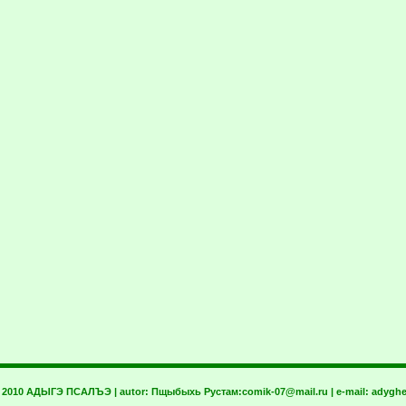
t 2010 АДЫГЭ ПСАЛЪЭ | autor:
Пщыбыхь Рустам:
comik-07@mail.ru
| e-mail:
adyghe