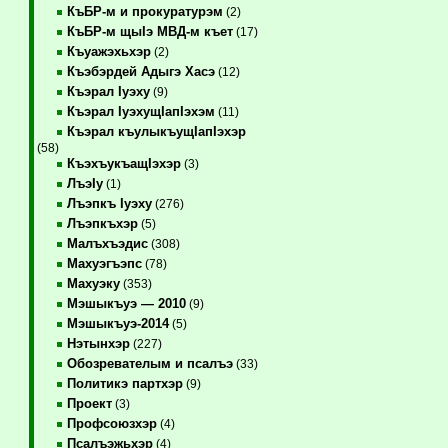
КъБР-м и прокуратурэм
(2)
КъБР-м щыIэ МВД-м къет
(17)
Къуажэхьхэр
(2)
Къэбэрдей Адыгэ Хасэ
(12)
Къэрал Iуэху
(9)
Къэрал IуэхущIапIэхэм
(11)
Къэрал къулыкъущIапIэхэр
(58)
КъэхъукъащIэхэр
(3)
ЛъэIу
(1)
Лъэпкъ Iуэху
(276)
Лъэпкъхэр
(5)
Малъхъэдис
(308)
Махуэгъэпс
(78)
Махуэку
(353)
Мэшыкъуэ — 2010
(9)
Мэшыкъуэ-2014
(5)
Нэтынхэр
(227)
Обозревателым и псалъэ
(33)
Политикэ партхэр
(9)
Проект
(3)
Профсоюзхэр
(4)
Псалъэжьхэр
(4)