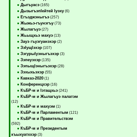
Дыгъуасэ
(165)
ДызыгъэпIейтей Iуэху
(6)
Егъэджэныгъэ
(257)
Жыжьэ-гъунэгъу
(73)
Жылагъуэ
(27)
Жьыщхьэ махуэ
(13)
Зауэ гъуэгуанэхэр
(2)
ЗэIущIэхэр
(107)
ЗэгурыIуэныгъэхэр
(3)
Зэпеуэхэр
(135)
ЗэпыщIэныгъэхэр
(28)
Зэхыхьэхэр
(55)
Кавказ-2020
(1)
Конференцхэр
(16)
КъБР-м и Iэтащхьэ
(241)
КъБР-м и Жылагъуэ палатэм
(12)
КъБР-м и махуэм
(1)
КъБР-м и Парламентым
(121)
КъБР-м и Правительствэм
(592)
КъБР-м и Президентым
къыхуатххэр
(3)