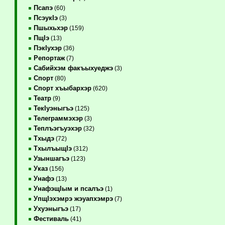
Псапэ
(60)
ПсэукIэ
(3)
Пшыхьхэр
(159)
ПщIэ
(13)
ПэкIухэр
(36)
Репортаж
(7)
Сабийхэм факъыхуеджэ
(3)
Спорт
(80)
Спорт хъыбархэр
(620)
Театр
(9)
ТекIуэныгъэ
(125)
Телеграммэхэр
(3)
Теплъэгъуэхэр
(32)
Тхыдэ
(72)
ТхылъыщIэ
(312)
Узыншагъэ
(123)
Указ
(156)
Унафэ
(13)
УнафэщIым и псалъэ
(1)
УпщIэхэмрэ жэуапхэмрэ
(7)
Ухуэныгъэ
(17)
Фестиваль
(41)