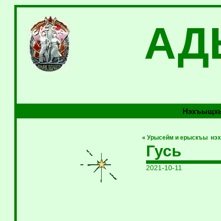
АД
Нэхъыщхь
«
Урысейм и ерыскъы нэ
Гусь
2021-10-11