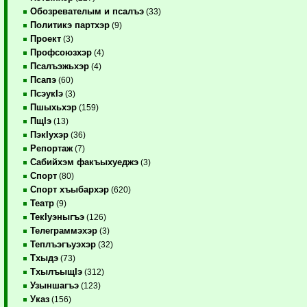
Обозревателым и псалъэ
(33)
Политикэ партхэр
(9)
Проект
(3)
Профсоюзхэр
(4)
Псалъэжьхэр
(4)
Псапэ
(60)
ПсэукIэ
(3)
Пшыхьхэр
(159)
ПщIэ
(13)
ПэкIухэр
(36)
Репортаж
(7)
Сабийхэм факъыхуеджэ
(3)
Спорт
(80)
Спорт хъыбархэр
(620)
Театр
(9)
ТекIуэныгъэ
(126)
Телеграммэхэр
(3)
Теплъэгъуэхэр
(32)
Тхыдэ
(73)
ТхылъыщIэ
(312)
Узыншагъэ
(123)
Указ
(156)