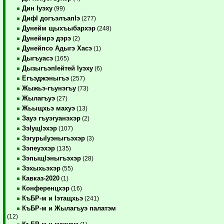
Дин Iуэху
(99)
ДифI догъэлъапIэ
(277)
Дунейм щыхъыбархэр
(248)
Дунеймрэ дэрэ
(2)
Дунейпсо Адыгэ Хасэ
(1)
Дыгъуасэ
(165)
ДызыгъэпIейтей Iуэху
(6)
Егъэджэныгъэ
(257)
Жыжьэ-гъунэгъу
(73)
Жылагъуэ
(27)
Жьыщхьэ махуэ
(13)
Зауэ гъуэгуанэхэр
(2)
ЗэIущIэхэр
(107)
ЗэгурыIуэныгъэхэр
(3)
Зэпеуэхэр
(135)
ЗэпыщIэныгъэхэр
(28)
Зэхыхьэхэр
(55)
Кавказ-2020
(1)
Конференцхэр
(16)
КъБР-м и Iэтащхьэ
(241)
КъБР-м и Жылагъуэ палатэм
(12)