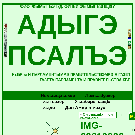
ФИФI ФЫМЫГЪЭПУД, ФИ IЕЙ ФЫМЫГЪЭПЩКIУ
АДЫГЭ
ПСАЛЪЭ
КъБР-м И ПАРЛАМЕНТЫМРЭ ПРАВИТЕЛЬСТВЭМРЭ Я ГАЗЕТ
ГАЗЕТА ПАРЛАМЕНТА И ПРАВИТЕЛЬСТВА КБР
Нэхъыщхьэхэр
Лэжьакlуэхэр
Тхыгъэхэр
Хъыбарегъащlэ
Тхыдэ
Дал Амир и махуэ
«
Си еджапIэ — си
М
къежьапIэ
IMG-
П