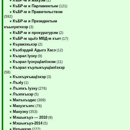
КъБР-м и махуэм
(1)
КъБР-м и Парламентым
(121)
КъБР-м и Правительствэм
(592)
КъБР-м и Президентым
къыхуатххэр
(3)
КъБР-м и прокуратурэм
(2)
КъБР-м щыIэ МВД-м къет
(17)
Къуажэхьхэр
(2)
Къэбэрдей Адыгэ Хасэ
(12)
Къэрал Iуэху
(9)
Къэрал IуэхущIапIэхэм
(11)
Къэрал къулыкъущIапIэхэр
(58)
КъэхъукъащIэхэр
(3)
ЛъэIу
(1)
Лъэпкъ Iуэху
(276)
Лъэпкъхэр
(5)
Малъхъэдис
(309)
Махуэгъэпс
(78)
Махуэку
(353)
Мэшыкъуэ — 2010
(9)
Мэшыкъуэ-2014
(5)
Нэтынхэр
(227)