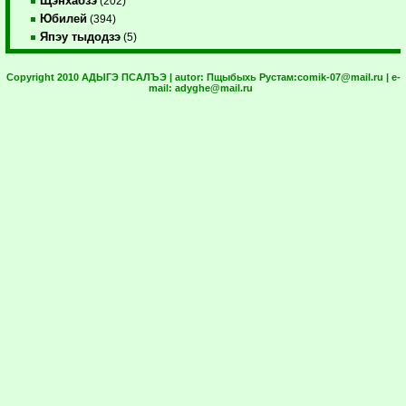
Щэнхабзэ
(202)
Юбилей
(394)
Япэу тыдодзэ
(5)
Copyright 2010 АДЫГЭ ПСАЛЪЭ | autor:
Пщыбыхь Рустам:
comik-07@mail.ru
| e-
mail:
adyghe@mail.ru