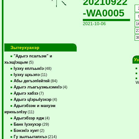
20210922
-WA0005
2021-10-06
1
2
3
Зытеухуахэр
"Адыгэ псалъэм" и
У
хьэщIэщым
(5)
Iуэху еплъыкIэ
(48)
Iуэху щхьэпэ
(11)
Абы дегъэпIейтей
(84)
W
Адыгэ лъагъуэжьхэмкIэ
(4)
Адыгэ хабзэ
(7)
Адыгэ цIэрыIуэхэр
(4)
Адыгэбзэм и махуэм
ирихьэлIэу
(11)
Адыгэбзэр ядж
(4)
Банк Iуэхухэр
(29)
БэнэкIэ хуит
(2)
Гу зылъытапхъэ
(214)