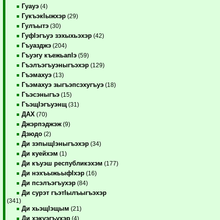
Гуауэ
(4)
ГукъэкIыжхэр
(29)
Гулъытэ
(30)
ГуфIэгъуэ зэхыхьэхэр
(42)
Гъуазджэ
(204)
Гъуэгу къежьапIэ
(59)
Гъэлъэгъуэныгъэхэр
(129)
Гъэмахуэ
(13)
Гъэмахуэ зыгъэпсэхугъуэ
(18)
Гъэсэныгъэ
(15)
ГъэщIэгъуэнщ
(31)
ДАХ
(70)
Джэрпэджэж
(9)
Дзюдо
(2)
Ди зэпыщIэныгъэхэр
(34)
Ди куейхэм
(1)
Ди къуэш республикэхэм
(177)
Ди нэхъыжьыфIхэр
(16)
Ди псэлъэгъухэр
(84)
Ди сурэт гъэтIылъыгъэхэр
(341)
Ди хьэщIэщым
(21)
Ди хэкуэгъухэр
(4)