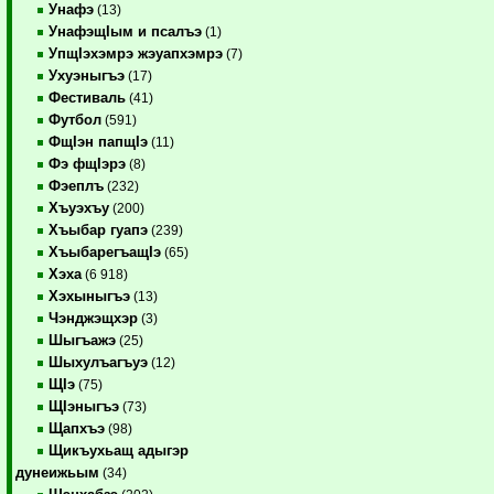
Унафэ
(13)
УнафэщIым и псалъэ
(1)
УпщIэхэмрэ жэуапхэмрэ
(7)
Ухуэныгъэ
(17)
Фестиваль
(41)
Футбол
(591)
ФщIэн папщIэ
(11)
Фэ фщIэрэ
(8)
Фэеплъ
(232)
Хъуэхъу
(200)
Хъыбар гуапэ
(239)
ХъыбарегъащIэ
(65)
Хэха
(6 918)
Хэхыныгъэ
(13)
Чэнджэщхэр
(3)
Шыгъажэ
(25)
Шыхулъагъуэ
(12)
ЩIэ
(75)
ЩIэныгъэ
(73)
Щапхъэ
(98)
Щикъухьащ адыгэр
дунеижьым
(34)