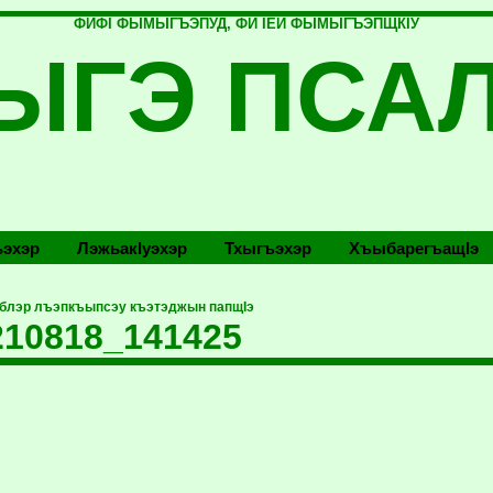
ФИФI ФЫМЫГЪЭПУД, ФИ IЕЙ ФЫМЫГЪЭПЩКIУ
ЫГЭ ПСА
эхэр
Лэжьакlуэхэр
Тхыгъэхэр
Хъыбарегъащlэ
эблэр лъэпкъыпсэу къэтэджын папщIэ
10818_141425