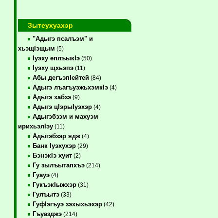
Зытеухуахэр
"Адыгэ псалъэм" и
хьэщIэщым
(5)
Iуэху еплъыкIэ
(50)
Iуэху щхьэпэ
(11)
Абы дегъэпIейтей
(84)
Адыгэ лъагъуэжьхэмкIэ
(4)
Адыгэ хабзэ
(9)
Адыгэ цIэрыIуэхэр
(4)
Адыгэбзэм и махуэм
ирихьэлIэу
(11)
Адыгэбзэр ядж
(4)
Банк Iуэхухэр
(29)
БэнэкIэ хуит
(2)
Гу зылъытапхъэ
(214)
Гуауэ
(4)
ГукъэкIыжхэр
(31)
Гулъытэ
(33)
ГуфIэгъуэ зэхыхьэхэр
(42)
Гъуазджэ
(214)