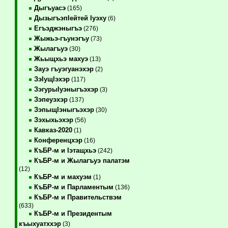
Дыгъуасэ
(165)
ДызыгъэпIейтей Iуэху
(6)
Егъэджэныгъэ
(276)
Жыжьэ-гъунэгъу
(73)
Жылагъуэ
(30)
Жьыщхьэ махуэ
(13)
Зауэ гъуэгуанэхэр
(2)
ЗэIущIэхэр
(117)
ЗэгурыIуэныгъэхэр
(3)
Зэпеуэхэр
(137)
ЗэпыщIэныгъэхэр
(30)
Зэхыхьэхэр
(56)
Кавказ-2020
(1)
Конференцхэр
(16)
КъБР-м и Iэтащхьэ
(242)
КъБР-м и Жылагъуэ палатэм
(12)
КъБР-м и махуэм
(1)
КъБР-м и Парламентым
(136)
КъБР-м и Правительствэм
(633)
КъБР-м и Президентым
къыхуатххэр
(3)