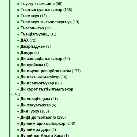
Гъуэгу къежьапIэ
(59)
Гъэлъэгъуэныгъэхэр
(138)
Гъэмахуэ
(13)
Гъэмахуэ зыгъэпсэхугъуэ
(19)
Гъэсэныгъэ
(16)
ГъэщIэгъуэнщ
(31)
ДАХ
(72)
Джэрпэджэж
(9)
Дзюдо
(2)
Ди зэпыщIэныгъэхэр
(34)
Ди куейхэм
(1)
Ди къуэш республикэхэм
(177)
Ди нэхъыжьыфIхэр
(16)
Ди псэлъэгъухэр
(88)
Ди сурэт гъэтIылъыгъэхэр
(341)
Ди хьэщIэщым
(21)
Ди хэкуэгъухэр
(4)
Дин Iуэху
(103)
ДифI догъэлъапIэ
(290)
Дунейм щыхъыбархэр
(248)
Дунеймрэ дэрэ
(2)
Дунейпсо Адыгэ Хасэ
(1)