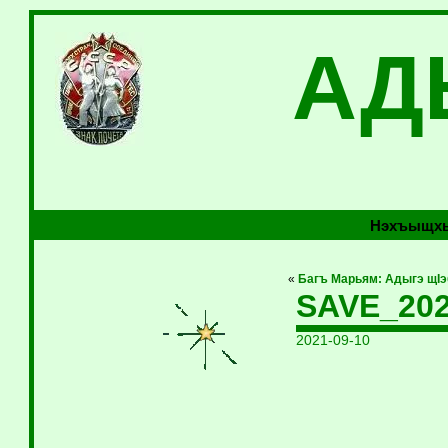
АД
Нэхъыщхь
«
Багъ Марьям: Адыгэ щI
SAVE_202
2021-09-10