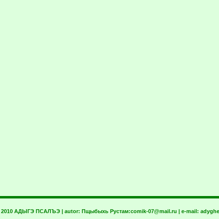
t 2010 АДЫГЭ ПСАЛЪЭ | autor:
Пщыбыхь Рустам:
comik-07@mail.ru
| e-mail:
adyghe