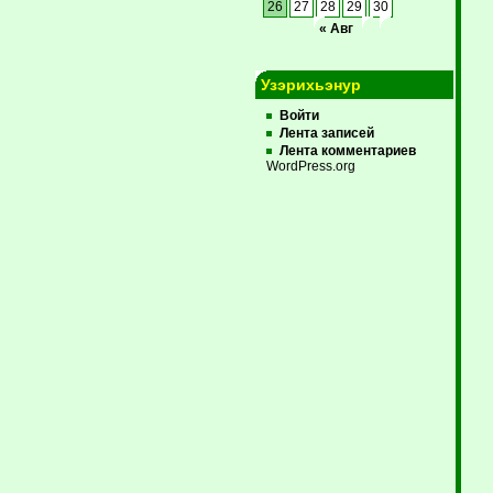
26
27
28
29
30
« Авг
Узэрихьэнур
Войти
Лента записей
Лента комментариев
WordPress.org