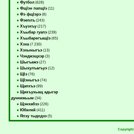
Футбол
(628)
ФщIэн папщIэ
(11)
Фэ фщIэрэ
(8)
Фэеплъ
(243)
Хъуэхъу
(217)
Хъыбар гуапэ
(239)
ХъыбарегъащIэ
(65)
Хэха
(7 230)
Хэхыныгъэ
(13)
Чэнджэщхэр
(3)
Шыгъажэ
(27)
Шыхулъагъуэ
(12)
ЩIэ
(76)
ЩIэныгъэ
(74)
Щапхъэ
(99)
Щикъухьащ адыгэр
дунеижьым
(34)
Щэнхабзэ
(226)
Юбилей
(411)
Япэу тыдодзэ
(5)
Copyrigh