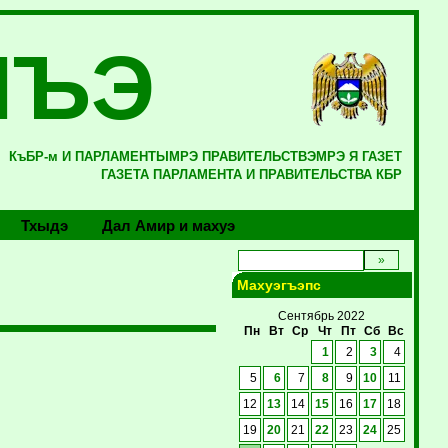
ЛЪЭ
КъБР-м И ПАРЛАМЕНТЫМРЭ ПРАВИТЕЛЬСТВЭМРЭ Я ГАЗЕТ
ГАЗЕТА ПАРЛАМЕНТА И ПРАВИТЕЛЬСТВА КБР
Тхыдэ
Дал Амир и махуэ
Махуэгъэпс
Сентябрь 2022
Пн
Вт
Ср
Чт
Пт
Сб
Вс
1
2
3
4
5
6
7
8
9
10
11
12
13
14
15
16
17
18
19
20
21
22
23
24
25