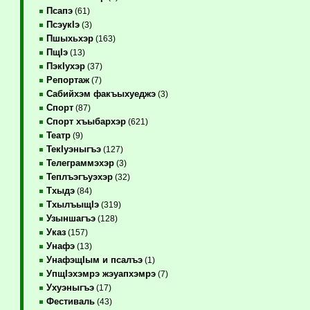
Псапэ
(61)
ПсэукIэ
(3)
Пшыхьхэр
(163)
ПщIэ
(13)
ПэкIухэр
(37)
Репортаж
(7)
Сабийхэм факъыхуеджэ
(3)
Спорт
(87)
Спорт хъыбархэр
(621)
Театр
(9)
ТекIуэныгъэ
(127)
Телеграммэхэр
(3)
Теплъэгъуэхэр
(32)
Тхыдэ
(84)
ТхылъыщIэ
(319)
Узыншагъэ
(128)
Указ
(157)
Унафэ
(13)
УнафэщIым и псалъэ
(1)
УпщIэхэмрэ жэуапхэмрэ
(7)
Ухуэныгъэ
(17)
Фестиваль
(43)