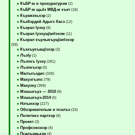
КъБР-м и прокуратурэм
(2)
КъБР-м щыIэ МВД-м къет
(18)
Къуажэхьхэр
(2)
Къэбэрдей Адыгэ Хасэ
(12)
Къэрал Iуэху
(9)
Къэрал IуэхущIапIэхэм
(11)
Къэрал къулыкъущIапIэхэр
(59)
КъэхъукъащIэхэр
(3)
ЛъэIу
(1)
Лъэпкъ Iуэху
(281)
Лъэпкъхэр
(5)
Малъхъэдис
(326)
Махуэгъэпс
(79)
Махуэку
(369)
Мэшыкъуэ — 2010
(9)
Мэшыкъуэ-2014
(5)
Нэтынхэр
(227)
Обозревателым и псалъэ
(33)
Политикэ партхэр
(9)
Проект
(3)
Профсоюзхэр
(4)
Псалъэжьхэр
(4)